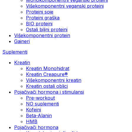
Višekomponentni veganski proteini
Proteini soje
Proteini graška
BIO proteini
Ostali biljni proteini
Višekomponentni protein
Gaineri
Suplementi
Kreatin
Kreatin Monohidrat
Kreatin Creapure®
Višekomponentni kreatin
Kreatin ostali oblici
Pojačivači hormona i stimulansi
Pre-workout
NO suplementi
Kofeini
Beta-Alanin
HMB
Pojačivači hormona