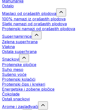
Mahunarke
Ostalo
Maslaci od orašastih plodova
100% namazi iz orašastih plodova
Slatki namazi od orašastih plodova
Proteinski namazi od orašastih plodova
Supernamirnice
Zelena superhrana
Vlakna
Ostala superhrana
Snackovi
Proteinske pločice
Suho meso
Sušeno voće
Proteinski kolačići
Proteinski čips i krekeri
Energetske i zobene pločice
Čokolade
Ostali snackovi
Arome i zaslađivači