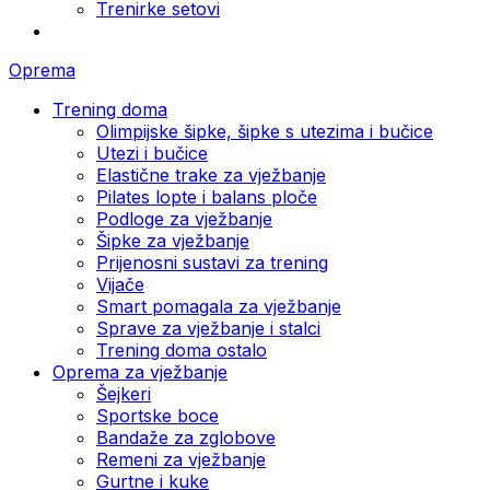
Trenirke setovi
Oprema
Trening doma
Olimpijske šipke, šipke s utezima i bučice
Utezi i bučice
Elastične trake za vježbanje
Pilates lopte i balans ploče
Podloge za vježbanje
Šipke za vježbanje
Prijenosni sustavi za trening
Vijače
Smart pomagala za vježbanje
Sprave za vježbanje i stalci
Trening doma ostalo
Oprema za vježbanje
Šejkeri
Sportske boce
Bandaže za zglobove
Remeni za vježbanje
Gurtne i kuke