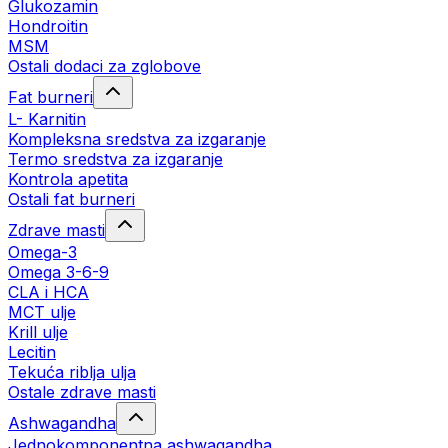
Glukozamin
Hondroitin
MSM
Ostali dodaci za zglobove
Fat burneri
L- Karnitin
Kompleksna sredstva za izgaranje
Termo sredstva za izgaranje
Kontrola apetita
Ostali fat burneri
Zdrave masti
Omega-3
Omega 3-6-9
CLA i HCA
MCT ulje
Krill ulje
Lecitin
Tekuća riblja ulja
Ostale zdrave masti
Ashwagandha
Jednokomponentna ashwagandha