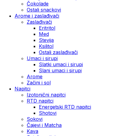
Čokolade
Ostali snackovi
Arome i zaslađivači
Zaslađivači
Eritritol
Med
Stevija
Ksilitol
Ostali zaslađivači
Umaci i sirupi
Slatki umaci i sirupi
Slani umaci i sirupi
Arome
Začini i sol
Napitci
Izotonični napitci
RTD napitci
Energetski RTD napitci
Shotovi
Sokovi
Čajevi i Matcha
Kava