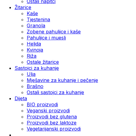
Ostali napitci
Žitarice
Kaše
Tjestenina
Granola
Zobene pahuljice i kaše
Pahuljice i muesli
Heljda
Kvinoja
Riža
Ostale žitarice
Sastojci za kuhanje
Ulja
Mješavine za kuhanje i pečenje
Brašno
Ostali sastojci za kuhanje
Dijeta
BIO proizvodi
Veganski proizvodi
Proizvodi bez glutena
Proizvodi bez laktoze
Vegetarijanski proizvodi