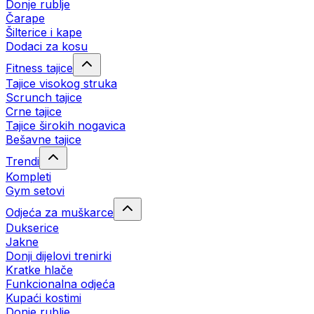
Donje rublje
Čarape
Šilterice i kape
Dodaci za kosu
Fitness tajice
Tajice visokog struka
Scrunch tajice
Crne tajice
Tajice širokih nogavica
Bešavne tajice
Trendi
Kompleti
Gym setovi
Odjeća za muškarce
Dukserice
Jakne
Donji dijelovi trenirki
Kratke hlače
Funkcionalna odjeća
Kupaći kostimi
Donje rublje