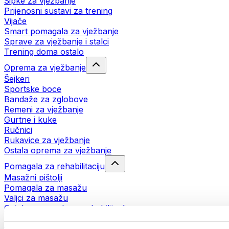
Šipke za vježbanje
Prijenosni sustavi za trening
Vijače
Smart pomagala za vježbanje
Sprave za vježbanje i stalci
Trening doma ostalo
Oprema za vježbanje
Šejkeri
Sportske boce
Bandaže za zglobove
Remeni za vježbanje
Gurtne i kuke
Ručnici
Rukavice za vježbanje
Ostala oprema za vježbanje
Pomagala za rehabilitaciju
Masažni pištolji
Pomagala za masažu
Valjci za masažu
Ostala pomagala za rehabilitaciju
Torbe i ruksaci