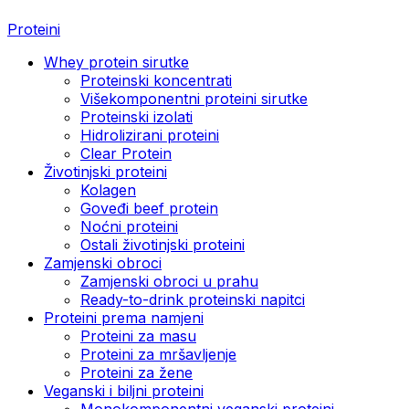
Proteini
Whey protein sirutke
Proteinski koncentrati
Višekomponentni proteini sirutke
Proteinski izolati
Hidrolizirani proteini
Clear Protein
Životinjski proteini
Kolagen
Goveđi beef protein
Noćni proteini
Ostali životinjski proteini
Zamjenski obroci
Zamjenski obroci u prahu
Ready-to-drink proteinski napitci
Proteini prema namjeni
Proteini za masu
Proteini za mršavljenje
Proteini za žene
Veganski i biljni proteini
Monokomponentni veganski proteini