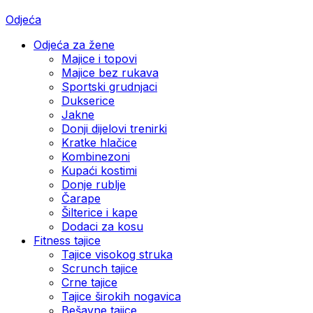
Odjeća
Odjeća za žene
Majice i topovi
Majice bez rukava
Sportski grudnjaci
Dukserice
Jakne
Donji dijelovi trenirki
Kratke hlačice
Kombinezoni
Kupaći kostimi
Donje rublje
Čarape
Šilterice i kape
Dodaci za kosu
Fitness tajice
Tajice visokog struka
Scrunch tajice
Crne tajice
Tajice širokih nogavica
Bešavne tajice