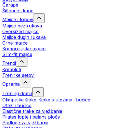
Čarape
Šilterice i kape
Majice i topovi
Majice bez rukava
Oversized majice
Majice dugih rukava
Crne majice
Kompresijske majice
Slim-fit majice
Trendi
Kompleti
Trenirke setovi
Oprema
Trening doma
Olimpijske šipke, šipke s utezima i bučice
Utezi i bučice
Elastične trake za vježbanje
Pilates lopte i balans ploče
Podloge za vježbanje