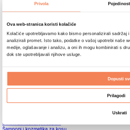
Torbe za hranu i dodaci
Privola
Pojedinost
Fitness torbe
Ruksaci
Oprema prema aktivnosti
Ova web-stranica koristi kolačiće
Trčanje
Kolačiće upotrebljavamo kako bismo personalizirali sadržaj i
Borilački sportovi
analizirali promet. Isto tako, podatke o vašoj upotrebi naše 
Biciklizam
medije, oglašavanje i analizu, a oni ih mogu kombinirati s drug
Joga i pilates
Terapija hladnom vodom
dok ste upotrebljavali njihove usluge.
Plivanje
Planinarenje
Biohacking
Dopusti sv
Terapija crvenim svjetlom
Filteri i vrčevi za vodu
Eko kućanstvo
Prilagodi
Deterdženti za rublje
Sredstva za čišćenje
Uskrati
Prirodna kozmetika
Gelovi za tuširanje i sapuni
Šamponi i kozmetika za kosu