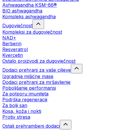
Ashwagandha KSM-66®
BIO ashwagandha
Kompleks ashwagandha
Dugovječnost
Kompleksi za dugovječnost
NAD+
Berberin
Resveratrol
Kvercetin
Ostalo proizvodi za dugovječnost
Dodaci prehrani za vaše ciljeve
Izgradnja mišićne mase
Dodaci prehrani za mršavljenje
Poboljšanje performansi
Za potporu imuniteta
Podrška regeneraciji
Za bolji san
Kosa, koža i nokti
Protiv stresa
Ostali prehrambeni dodaci