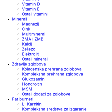
Vitamin D
Vitamin E
Ostali vitamini
Minerali
Magnezij
Cink
Multimineral
ZMA i ZMB
Kalcij
Željezo
Elektroliti
Ostali minerali
Zdravlje zglobova
Kolagenska prehrana zglobova
Kompleksna prehrana zglobova
Glukozamin
Hondroitin
MSM
Ostali dodaci za zglobove
Fat burneri
L- Karnitin
Kompleksna sredstva za izgaranje