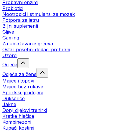
Probavni enzimi
Probiotici
Nootropici i stimulansi za mozak
Potpora za jetru
Biljni suplementi
Gljive
Gaming
Za ublažavanje grčeva
Ostali posebni dodaci prehrani
Uzorci
Odjeća
Odjeća za žene
Majice i topovi
Majice bez rukava
Sportski grudnjaci
Dukserice
Jakne
Donji dijelovi trenirki
Kratke hlačice
Kombinezoni
Kupaći kostimi