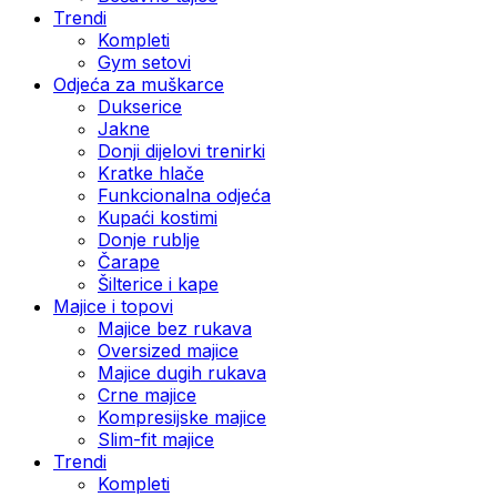
Trendi
Kompleti
Gym setovi
Odjeća za muškarce
Dukserice
Jakne
Donji dijelovi trenirki
Kratke hlače
Funkcionalna odjeća
Kupaći kostimi
Donje rublje
Čarape
Šilterice i kape
Majice i topovi
Majice bez rukava
Oversized majice
Majice dugih rukava
Crne majice
Kompresijske majice
Slim-fit majice
Trendi
Kompleti