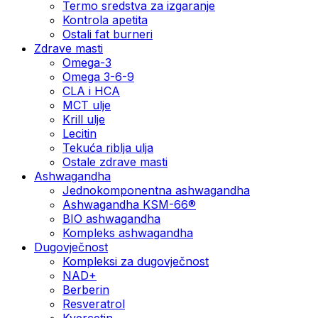
Termo sredstva za izgaranje
Kontrola apetita
Ostali fat burneri
Zdrave masti
Omega-3
Omega 3-6-9
CLA i HCA
MCT ulje
Krill ulje
Lecitin
Tekuća riblja ulja
Ostale zdrave masti
Ashwagandha
Jednokomponentna ashwagandha
Ashwagandha KSM-66®
BIO ashwagandha
Kompleks ashwagandha
Dugovječnost
Kompleksi za dugovječnost
NAD+
Berberin
Resveratrol
Kvercetin