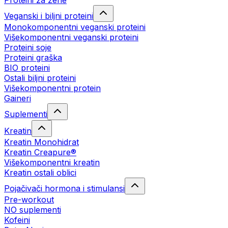
Proteini za žene
Veganski i biljni proteini
Monokomponentni veganski proteini
Višekomponentni veganski proteini
Proteini soje
Proteini graška
BIO proteini
Ostali biljni proteini
Višekomponentni protein
Gaineri
Suplementi
Kreatin
Kreatin Monohidrat
Kreatin Creapure®
Višekomponentni kreatin
Kreatin ostali oblici
Pojačivači hormona i stimulansi
Pre-workout
NO suplementi
Kofeini