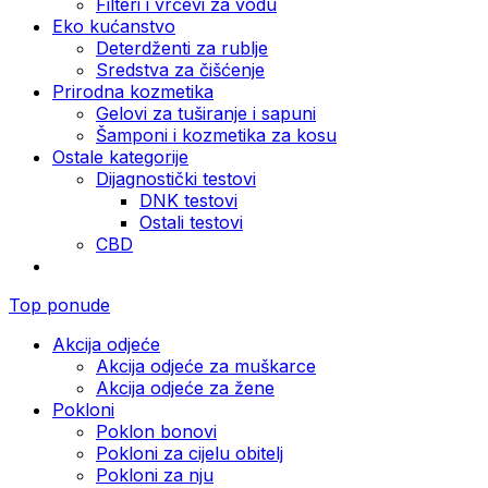
Filteri i vrčevi za vodu
Eko kućanstvo
Deterdženti za rublje
Sredstva za čišćenje
Prirodna kozmetika
Gelovi za tuširanje i sapuni
Šamponi i kozmetika za kosu
Ostale kategorije
Dijagnostički testovi
DNK testovi
Ostali testovi
CBD
Top ponude
Akcija odjeće
Akcija odjeće za muškarce
Akcija odjeće za žene
Pokloni
Poklon bonovi
Pokloni za cijelu obitelj
Pokloni za nju