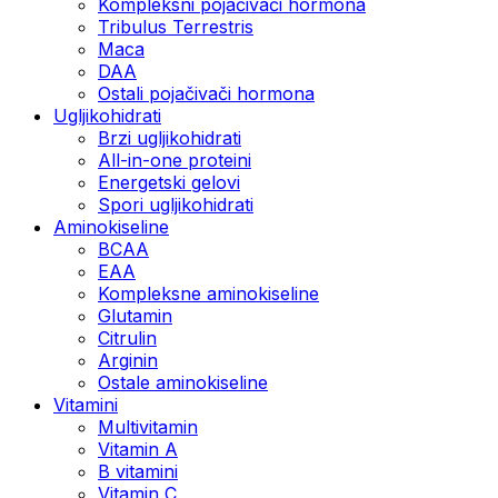
Kompleksni pojačivači hormona
Tribulus Terrestris
Maca
DAA
Ostali pojačivači hormona
Ugljikohidrati
Brzi ugljikohidrati
All-in-one proteini
Energetski gelovi
Spori ugljikohidrati
Aminokiseline
BCAA
EAA
Kompleksne aminokiseline
Glutamin
Citrulin
Arginin
Ostale aminokiseline
Vitamini
Multivitamin
Vitamin A
B vitamini
Vitamin C