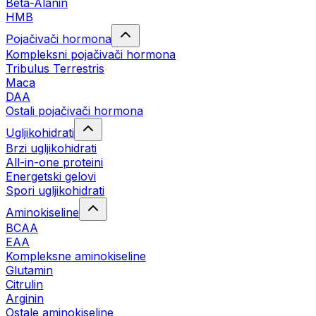
Beta-Alanin
HMB
Pojačivači hormona
Kompleksni pojačivači hormona
Tribulus Terrestris
Maca
DAA
Ostali pojačivači hormona
Ugljikohidrati
Brzi ugljikohidrati
All-in-one proteini
Energetski gelovi
Spori ugljikohidrati
Aminokiseline
BCAA
EAA
Kompleksne aminokiseline
Glutamin
Citrulin
Arginin
Ostale aminokiseline