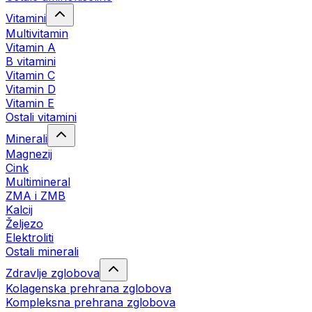
Vitamini
Multivitamin
Vitamin A
B vitamini
Vitamin C
Vitamin D
Vitamin E
Ostali vitamini
Minerali
Magnezij
Cink
Multimineral
ZMA i ZMB
Kalcij
Željezo
Elektroliti
Ostali minerali
Zdravlje zglobova
Kolagenska prehrana zglobova
Kompleksna prehrana zglobova