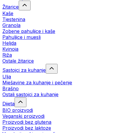
Žitarice
Kaše
Tjestenina
Granola
Zobene pahuljice i kaše
Pahuljice i muesli
Heljda
Kvinoja
Riža
Ostale žitarice
Sastojci za kuhanje
Ulja
Mješavine za kuhanje i pečenje
Brašno
Ostali sastojci za kuhanje
Dijeta
BIO proizvodi
Veganski proizvodi
Proizvodi bez glutena
Proizvodi bez laktoze