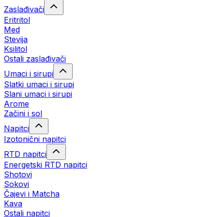
Zaslađivači
Eritritol
Med
Stevija
Ksilitol
Ostali zaslađivači
Umaci i sirupi
Slatki umaci i sirupi
Slani umaci i sirupi
Arome
Začini i sol
Napitci
Izotonični napitci
RTD napitci
Energetski RTD napitci
Shotovi
Sokovi
Čajevi i Matcha
Kava
Ostali napitci