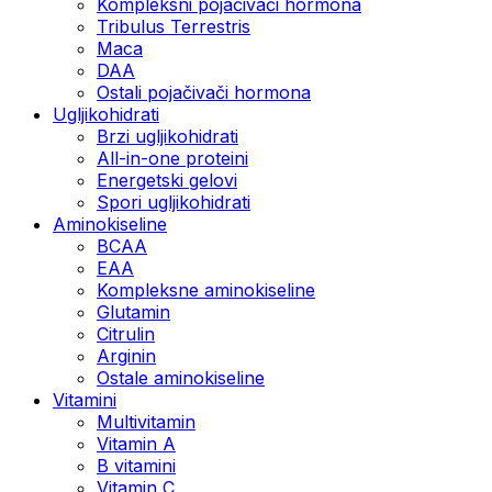
Kompleksni pojačivači hormona
Tribulus Terrestris
Maca
DAA
Ostali pojačivači hormona
Ugljikohidrati
Brzi ugljikohidrati
All-in-one proteini
Energetski gelovi
Spori ugljikohidrati
Aminokiseline
BCAA
EAA
Kompleksne aminokiseline
Glutamin
Citrulin
Arginin
Ostale aminokiseline
Vitamini
Multivitamin
Vitamin A
B vitamini
Vitamin C