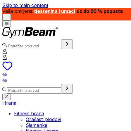
Skip to main content
Vaša omiljena
tjestenina i umaci
uz do 20 % popusta
Hrana
Fitness hrana
Orašasti plodovi
Sjemenke
Namazi i paste