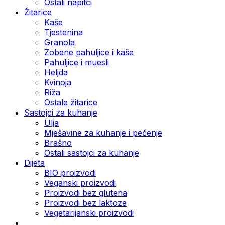
Ostali napitci
Žitarice
Kaše
Tjestenina
Granola
Zobene pahuljice i kaše
Pahuljice i muesli
Heljda
Kvinoja
Riža
Ostale žitarice
Sastojci za kuhanje
Ulja
Mješavine za kuhanje i pečenje
Brašno
Ostali sastojci za kuhanje
Dijeta
BIO proizvodi
Veganski proizvodi
Proizvodi bez glutena
Proizvodi bez laktoze
Vegetarijanski proizvodi