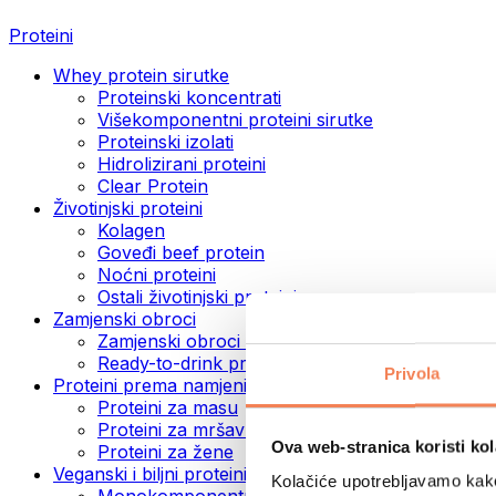
Proteini
Whey protein sirutke
Proteinski koncentrati
Višekomponentni proteini sirutke
Proteinski izolati
Hidrolizirani proteini
Clear Protein
Životinjski proteini
Kolagen
Goveđi beef protein
Noćni proteini
Ostali životinjski proteini
Zamjenski obroci
Zamjenski obroci u prahu
Ready-to-drink proteinski napitci
Privola
Proteini prema namjeni
Proteini za masu
Proteini za mršavljenje
Ova web-stranica koristi kol
Proteini za žene
Veganski i biljni proteini
Kolačiće upotrebljavamo kako 
Monokomponentni veganski proteini