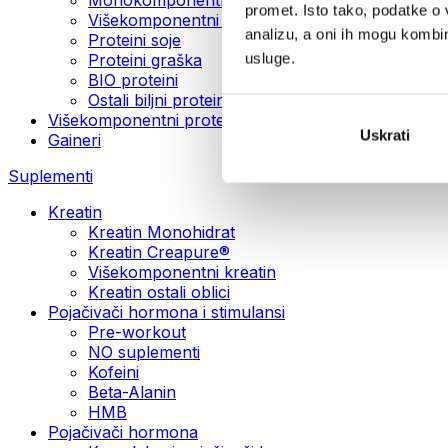
promet. Isto tako, podatke o 
Višekomponentni veganski proteini
analizu, a oni ih mogu kombini
Proteini soje
usluge.
Proteini graška
BIO proteini
Ostali biljni proteini
Višekomponentni protein
Uskrati
Gaineri
Suplementi
Kreatin
Kreatin Monohidrat
Kreatin Creapure®
Višekomponentni kreatin
Kreatin ostali oblici
Pojačivači hormona i stimulansi
Pre-workout
NO suplementi
Kofeini
Beta-Alanin
HMB
Pojačivači hormona