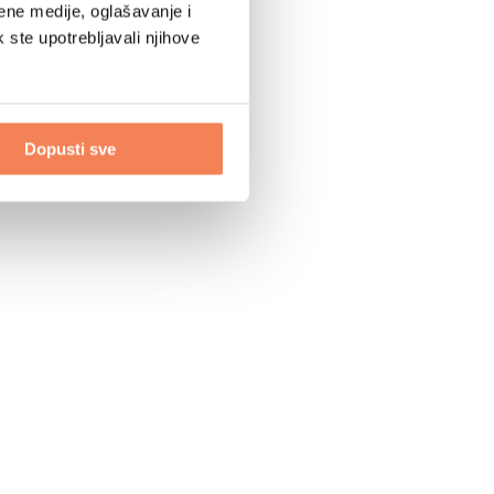
ene medije, oglašavanje i
k ste upotrebljavali njihove
Dopusti sve