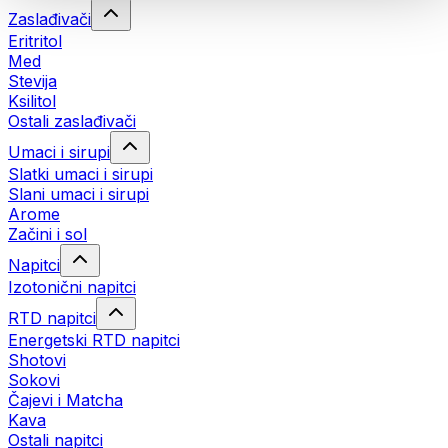
Zaslađivači
Eritritol
Med
Stevija
Ksilitol
Ostali zaslađivači
Umaci i sirupi
Slatki umaci i sirupi
Slani umaci i sirupi
Arome
Začini i sol
Napitci
Izotonični napitci
RTD napitci
Energetski RTD napitci
Shotovi
Sokovi
Čajevi i Matcha
Kava
Ostali napitci