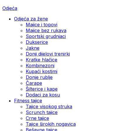
Odjeća
Odjeća za žene
Majice i topovi
Majice bez rukava
Sportski grudnjaci
Dukserice
Jakne
Donji dijelovi trenirki
Kratke hlačice
Kombinezoni
Kupaći kostimi
Donje rublje
Čarape
Šilterice i kape
Dodaci za kosu
Fitness tajice
Tajice visokog struka
Scrunch tajice
Crne tajice
Tajice širokih nogavica
Bešavne tajice