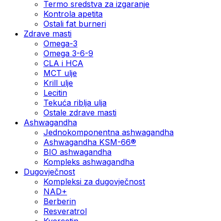
Termo sredstva za izgaranje
Kontrola apetita
Ostali fat burneri
Zdrave masti
Omega-3
Omega 3-6-9
CLA i HCA
MCT ulje
Krill ulje
Lecitin
Tekuća riblja ulja
Ostale zdrave masti
Ashwagandha
Jednokomponentna ashwagandha
Ashwagandha KSM-66®
BIO ashwagandha
Kompleks ashwagandha
Dugovječnost
Kompleksi za dugovječnost
NAD+
Berberin
Resveratrol
Kvercetin