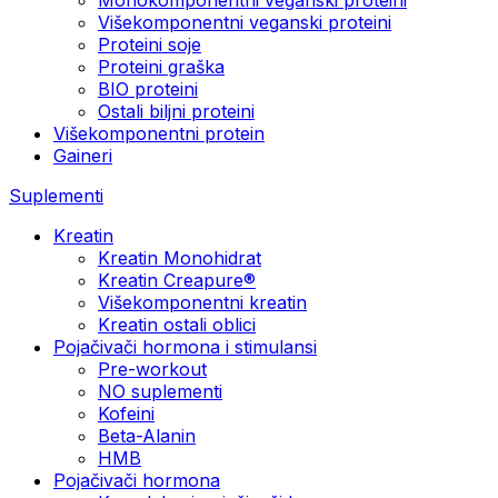
Višekomponentni veganski proteini
Proteini soje
Proteini graška
BIO proteini
Ostali biljni proteini
Višekomponentni protein
Gaineri
Suplementi
Kreatin
Kreatin Monohidrat
Kreatin Creapure®
Višekomponentni kreatin
Kreatin ostali oblici
Pojačivači hormona i stimulansi
Pre-workout
NO suplementi
Kofeini
Beta-Alanin
HMB
Pojačivači hormona