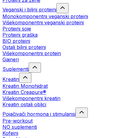
Proteini za žene
Veganski i biljni proteini
Monokomponentni veganski proteini
Višekomponentni veganski proteini
Proteini soje
Proteini graška
BIO proteini
Ostali biljni proteini
Višekomponentni protein
Gaineri
Suplementi
Kreatin
Kreatin Monohidrat
Kreatin Creapure®
Višekomponentni kreatin
Kreatin ostali oblici
Pojačivači hormona i stimulansi
Pre-workout
NO suplementi
Kofeini