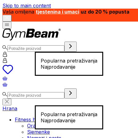
Skip to main content
Vaša omiljena
tjestenina i umaci
uz do 20 % popusta
Popularna pretraživanja
Najprodavanije
Hrana
Popularna pretraživanja
Fitness hrana
Najprodavanije
Orašasti plodovi
Sjemenke
Namazi i paste