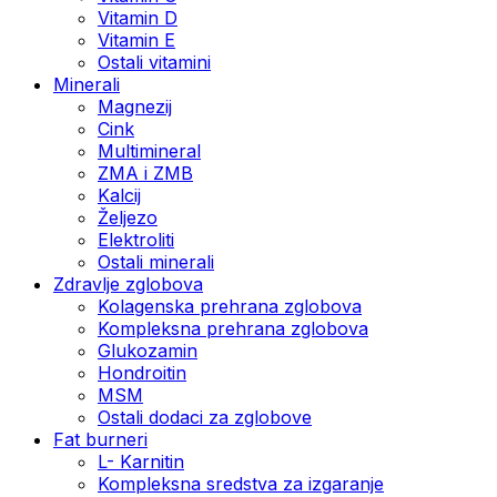
Vitamin D
Vitamin E
Ostali vitamini
Minerali
Magnezij
Cink
Multimineral
ZMA i ZMB
Kalcij
Željezo
Elektroliti
Ostali minerali
Zdravlje zglobova
Kolagenska prehrana zglobova
Kompleksna prehrana zglobova
Glukozamin
Hondroitin
MSM
Ostali dodaci za zglobove
Fat burneri
L- Karnitin
Kompleksna sredstva za izgaranje