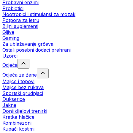
Probavni enzimi
Probiotici
Nootropici i stimulansi za mozak
Potpora za jetru
Biljni suplementi
Gljive
Gaming
Za ublažavanje grčeva
Ostali posebni dodaci prehrani
Uzorci
Odjeća
Odjeća za žene
Majice i topovi
Majice bez rukava
Sportski grudnjaci
Dukserice
Jakne
Donji dijelovi trenirki
Kratke hlačice
Kombinezoni
Kupaći kostimi