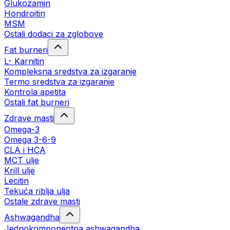
Glukozamin
Hondroitin
MSM
Ostali dodaci za zglobove
Fat burneri
L- Karnitin
Kompleksna sredstva za izgaranje
Termo sredstva za izgaranje
Kontrola apetita
Ostali fat burneri
Zdrave masti
Omega-3
Omega 3-6-9
CLA i HCA
MCT ulje
Krill ulje
Lecitin
Tekuća riblja ulja
Ostale zdrave masti
Ashwagandha
Jednokomponentna ashwagandha