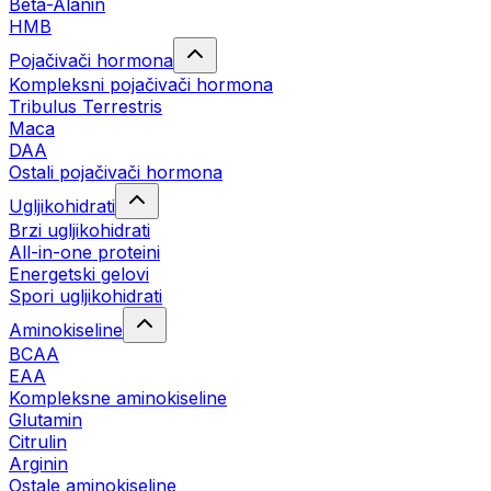
Beta-Alanin
HMB
Pojačivači hormona
Kompleksni pojačivači hormona
Tribulus Terrestris
Maca
DAA
Ostali pojačivači hormona
Ugljikohidrati
Brzi ugljikohidrati
All-in-one proteini
Energetski gelovi
Spori ugljikohidrati
Aminokiseline
BCAA
EAA
Kompleksne aminokiseline
Glutamin
Citrulin
Arginin
Ostale aminokiseline