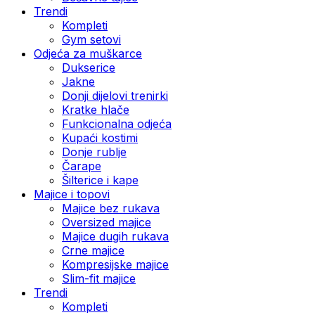
Trendi
Kompleti
Gym setovi
Odjeća za muškarce
Dukserice
Jakne
Donji dijelovi trenirki
Kratke hlače
Funkcionalna odjeća
Kupaći kostimi
Donje rublje
Čarape
Šilterice i kape
Majice i topovi
Majice bez rukava
Oversized majice
Majice dugih rukava
Crne majice
Kompresijske majice
Slim-fit majice
Trendi
Kompleti