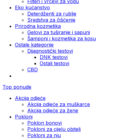
Filteri i vrčevi za vodu
Eko kućanstvo
Deterdženti za rublje
Sredstva za čišćenje
Prirodna kozmetika
Gelovi za tuširanje i sapuni
Šamponi i kozmetika za kosu
Ostale kategorije
Dijagnostički testovi
DNK testovi
Ostali testovi
CBD
Top ponude
Akcija odjeće
Akcija odjeće za muškarce
Akcija odjeće za žene
Pokloni
Poklon bonovi
Pokloni za cijelu obitelj
Pokloni za nju