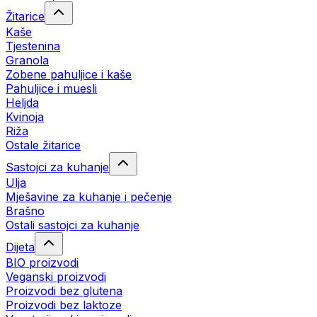
Žitarice
Kaše
Tjestenina
Granola
Zobene pahuljice i kaše
Pahuljice i muesli
Heljda
Kvinoja
Riža
Ostale žitarice
Sastojci za kuhanje
Ulja
Mješavine za kuhanje i pečenje
Brašno
Ostali sastojci za kuhanje
Dijeta
BIO proizvodi
Veganski proizvodi
Proizvodi bez glutena
Proizvodi bez laktoze