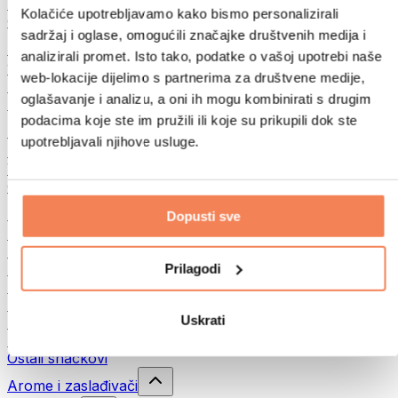
Mahunarke
Kolačiće upotrebljavamo kako bismo personalizirali
Ostalo
sadržaj i oglase, omogućili značajke društvenih medija i
Maslaci od orašastih plodova
analizirali promet. Isto tako, podatke o vašoj upotrebi naše
100% namazi iz orašastih plodova
web-lokacije dijelimo s partnerima za društvene medije,
Slatki namazi od orašastih plodova
oglašavanje i analizu, a oni ih mogu kombinirati s drugim
Proteinski namazi od orašastih plodova
podacima koje ste im pružili ili koje su prikupili dok ste
Supernamirnice
upotrebljavali njihove usluge.
Zelena superhrana
Vlakna
Ostala superhrana
Snackovi
Dopusti sve
Proteinske pločice
Suho meso
Prilagodi
Sušeno voće
Proteinski kolačići
Proteinski čips i krekeri
Uskrati
Energetske i zobene pločice
Čokolade
Ostali snackovi
Arome i zaslađivači