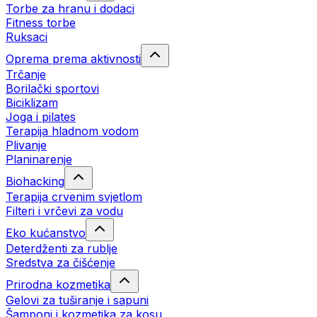
Torbe za hranu i dodaci
Fitness torbe
Ruksaci
Oprema prema aktivnosti
Trčanje
Borilački sportovi
Biciklizam
Joga i pilates
Terapija hladnom vodom
Plivanje
Planinarenje
Biohacking
Terapija crvenim svjetlom
Filteri i vrčevi za vodu
Eko kućanstvo
Deterdženti za rublje
Sredstva za čišćenje
Prirodna kozmetika
Gelovi za tuširanje i sapuni
Šamponi i kozmetika za kosu