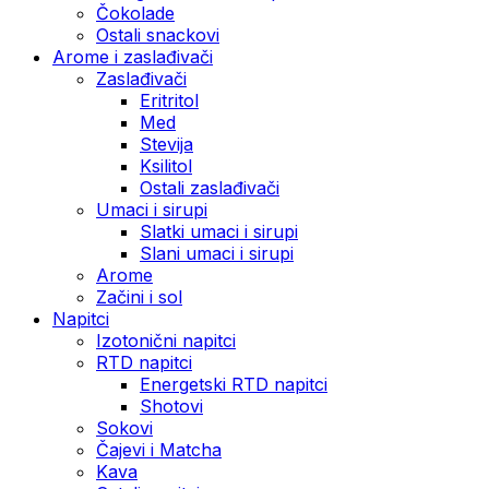
Čokolade
Ostali snackovi
Arome i zaslađivači
Zaslađivači
Eritritol
Med
Stevija
Ksilitol
Ostali zaslađivači
Umaci i sirupi
Slatki umaci i sirupi
Slani umaci i sirupi
Arome
Začini i sol
Napitci
Izotonični napitci
RTD napitci
Energetski RTD napitci
Shotovi
Sokovi
Čajevi i Matcha
Kava