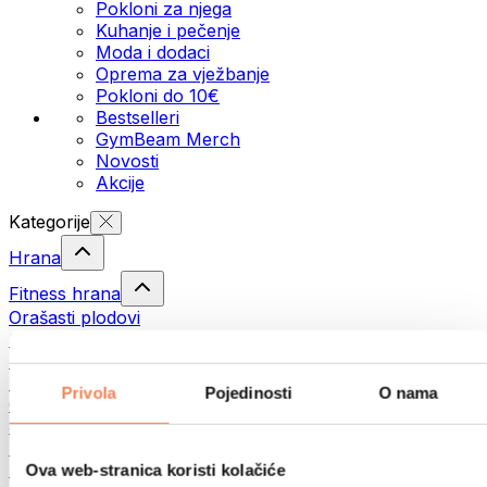
Pokloni za njega
Kuhanje i pečenje
Moda i dodaci
Oprema za vježbanje
Pokloni do 10€
Bestselleri
GymBeam Merch
Novosti
Akcije
Kategorije
Hrana
Fitness hrana
Orašasti plodovi
Sjemenke
Namazi i paste
Ribe
Privola
Pojedinosti
O nama
Gotovi obroci
Jaja
Kruh i pecivo
Meso
Ova web-stranica koristi kolačiće