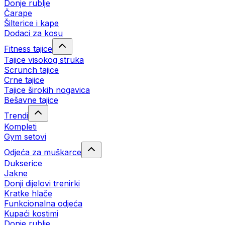
Donje rublje
Čarape
Šilterice i kape
Dodaci za kosu
Fitness tajice
Tajice visokog struka
Scrunch tajice
Crne tajice
Tajice širokih nogavica
Bešavne tajice
Trendi
Kompleti
Gym setovi
Odjeća za muškarce
Dukserice
Jakne
Donji dijelovi trenirki
Kratke hlače
Funkcionalna odjeća
Kupaći kostimi
Donje rublje