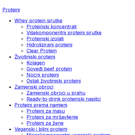
Proteini
Whey protein sirutke
Proteinski koncentrati
Višekomponentni proteini sirutke
Proteinski izolati
Hidrolizirani proteini
Clear Protein
Životinjski proteini
Kolagen
Goveđi beef protein
Noćni proteini
Ostali životinjski proteini
Zamjenski obroci
Zamjenski obroci u prahu
Ready-to-drink proteinski napitci
Proteini prema namjeni
Proteini za masu
Proteini za mršavljenje
Proteini za žene
Veganski i biljni proteini
Monokomponentni veganski proteini