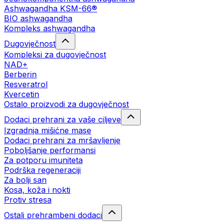
Ashwagandha KSM-66®
BIO ashwagandha
Kompleks ashwagandha
Dugovječnost
Kompleksi za dugovječnost
NAD+
Berberin
Resveratrol
Kvercetin
Ostalo proizvodi za dugovječnost
Dodaci prehrani za vaše ciljeve
Izgradnja mišićne mase
Dodaci prehrani za mršavljenje
Poboljšanje performansi
Za potporu imuniteta
Podrška regeneraciji
Za bolji san
Kosa, koža i nokti
Protiv stresa
Ostali prehrambeni dodaci