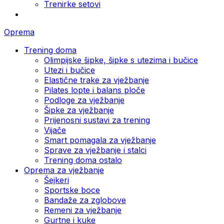
Trenirke setovi
Oprema
Trening doma
Olimpijske šipke, šipke s utezima i bučice
Utezi i bučice
Elastične trake za vježbanje
Pilates lopte i balans ploče
Podloge za vježbanje
Šipke za vježbanje
Prijenosni sustavi za trening
Vijače
Smart pomagala za vježbanje
Sprave za vježbanje i stalci
Trening doma ostalo
Oprema za vježbanje
Šejkeri
Sportske boce
Bandaže za zglobove
Remeni za vježbanje
Gurtne i kuke