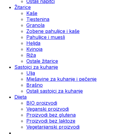
Ostali napitci
Žitarice
Kaše
Tjestenina
Granola
Zobene pahuljice i kaše
Pahuljice i muesli
Heljda
Kvinoja
Riža
Ostale žitarice
Sastojci za kuhanje
Ulja
Mješavine za kuhanje i pečenje
Brašno
Ostali sastojci za kuhanje
Dijeta
BIO proizvodi
Veganski proizvodi
Proizvodi bez glutena
Proizvodi bez laktoze
Vegetarijanski proizvodi