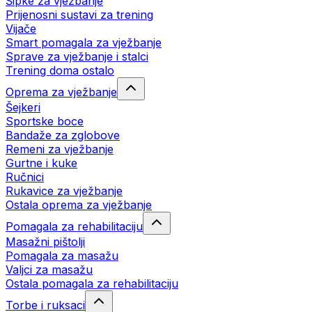
Šipke za vježbanje
Prijenosni sustavi za trening
Vijače
Smart pomagala za vježbanje
Sprave za vježbanje i stalci
Trening doma ostalo
Oprema za vježbanje
Šejkeri
Sportske boce
Bandaže za zglobove
Remeni za vježbanje
Gurtne i kuke
Ručnici
Rukavice za vježbanje
Ostala oprema za vježbanje
Pomagala za rehabilitaciju
Masažni pištolji
Pomagala za masažu
Valjci za masažu
Ostala pomagala za rehabilitaciju
Torbe i ruksaci