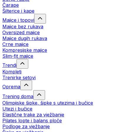
Čarape
Šilterice i kape
Majice i topovi
Majice bez rukava
Oversized majice
Majice dugih rukava
Crne majice
Kompresijske majice
Slim-fit majice
Trendi
Kompleti
Trenirke setovi
Oprema
Trening doma
Olimpijske šipke, šipke s utezima i bučice
Utezi i bučice
Elastične trake za vježbanje
Pilates lopte i balans ploče
Podloge za vježbanje