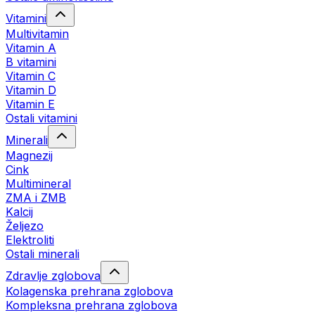
Vitamini
Multivitamin
Vitamin A
B vitamini
Vitamin C
Vitamin D
Vitamin E
Ostali vitamini
Minerali
Magnezij
Cink
Multimineral
ZMA i ZMB
Kalcij
Željezo
Elektroliti
Ostali minerali
Zdravlje zglobova
Kolagenska prehrana zglobova
Kompleksna prehrana zglobova