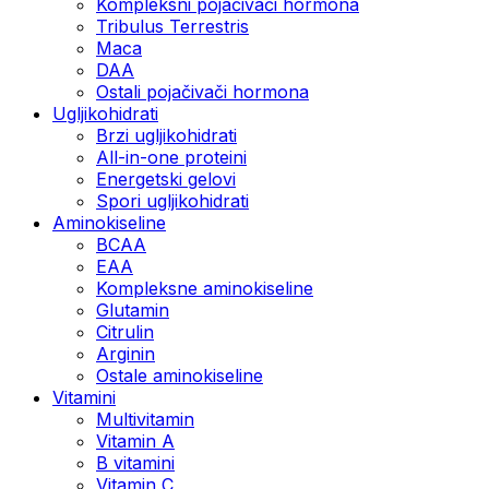
Kompleksni pojačivači hormona
Tribulus Terrestris
Maca
DAA
Ostali pojačivači hormona
Ugljikohidrati
Brzi ugljikohidrati
All-in-one proteini
Energetski gelovi
Spori ugljikohidrati
Aminokiseline
BCAA
EAA
Kompleksne aminokiseline
Glutamin
Citrulin
Arginin
Ostale aminokiseline
Vitamini
Multivitamin
Vitamin A
B vitamini
Vitamin C