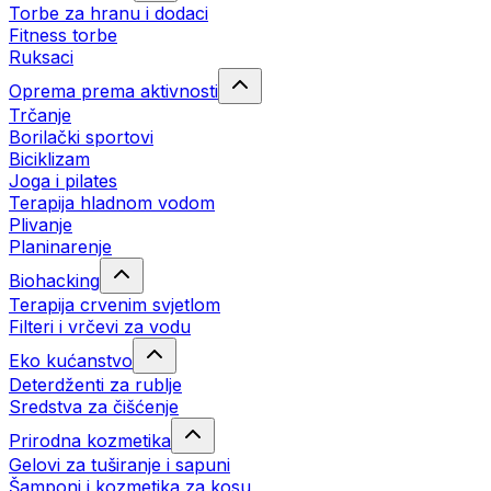
Torbe za hranu i dodaci
Fitness torbe
Ruksaci
Oprema prema aktivnosti
Trčanje
Borilački sportovi
Biciklizam
Joga i pilates
Terapija hladnom vodom
Plivanje
Planinarenje
Biohacking
Terapija crvenim svjetlom
Filteri i vrčevi za vodu
Eko kućanstvo
Deterdženti za rublje
Sredstva za čišćenje
Prirodna kozmetika
Gelovi za tuširanje i sapuni
Šamponi i kozmetika za kosu