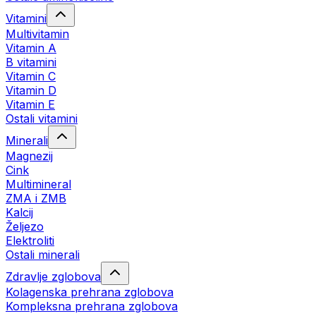
Vitamini
Multivitamin
Vitamin A
B vitamini
Vitamin C
Vitamin D
Vitamin E
Ostali vitamini
Minerali
Magnezij
Cink
Multimineral
ZMA i ZMB
Kalcij
Željezo
Elektroliti
Ostali minerali
Zdravlje zglobova
Kolagenska prehrana zglobova
Kompleksna prehrana zglobova