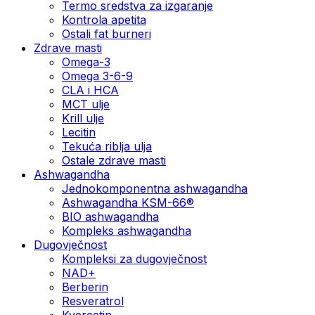
Termo sredstva za izgaranje
Kontrola apetita
Ostali fat burneri
Zdrave masti
Omega-3
Omega 3-6-9
CLA i HCA
MCT ulje
Krill ulje
Lecitin
Tekuća riblja ulja
Ostale zdrave masti
Ashwagandha
Jednokomponentna ashwagandha
Ashwagandha KSM-66®
BIO ashwagandha
Kompleks ashwagandha
Dugovječnost
Kompleksi za dugovječnost
NAD+
Berberin
Resveratrol
Kvercetin