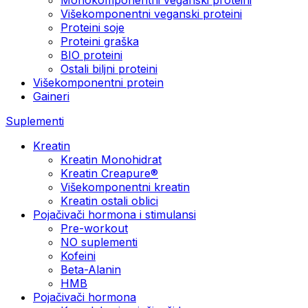
Višekomponentni veganski proteini
Proteini soje
Proteini graška
BIO proteini
Ostali biljni proteini
Višekomponentni protein
Gaineri
Suplementi
Kreatin
Kreatin Monohidrat
Kreatin Creapure®
Višekomponentni kreatin
Kreatin ostali oblici
Pojačivači hormona i stimulansi
Pre-workout
NO suplementi
Kofeini
Beta-Alanin
HMB
Pojačivači hormona