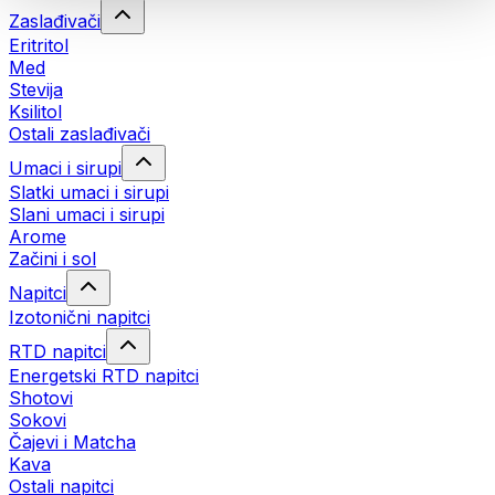
Zaslađivači
Eritritol
Med
Stevija
Ksilitol
Ostali zaslađivači
Umaci i sirupi
Slatki umaci i sirupi
Slani umaci i sirupi
Arome
Začini i sol
Napitci
Izotonični napitci
RTD napitci
Energetski RTD napitci
Shotovi
Sokovi
Čajevi i Matcha
Kava
Ostali napitci