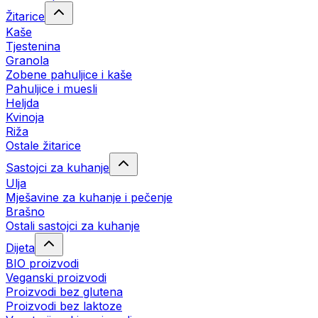
Žitarice
Kaše
Tjestenina
Granola
Zobene pahuljice i kaše
Pahuljice i muesli
Heljda
Kvinoja
Riža
Ostale žitarice
Sastojci za kuhanje
Ulja
Mješavine za kuhanje i pečenje
Brašno
Ostali sastojci za kuhanje
Dijeta
BIO proizvodi
Veganski proizvodi
Proizvodi bez glutena
Proizvodi bez laktoze