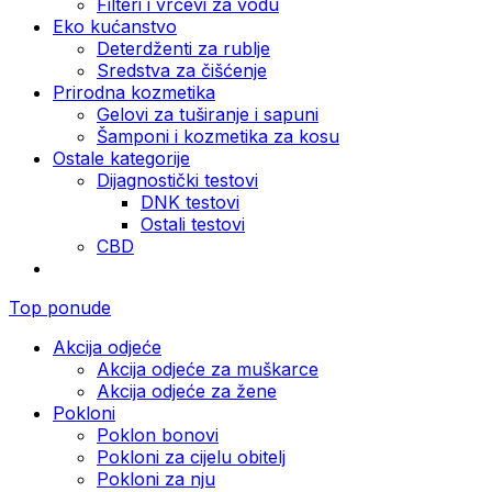
Filteri i vrčevi za vodu
Eko kućanstvo
Deterdženti za rublje
Sredstva za čišćenje
Prirodna kozmetika
Gelovi za tuširanje i sapuni
Šamponi i kozmetika za kosu
Ostale kategorije
Dijagnostički testovi
DNK testovi
Ostali testovi
CBD
Top ponude
Akcija odjeće
Akcija odjeće za muškarce
Akcija odjeće za žene
Pokloni
Poklon bonovi
Pokloni za cijelu obitelj
Pokloni za nju