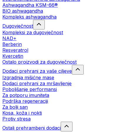
Ashwagandha KSM-66®
BIO ashwagandha
Kompleks ashwagandha
Dugovječnost
Kompleksi za dugovječnost
NAD+
Berberin
Resveratrol
Kvercetin
Ostalo proizvodi za dugovječnost
Dodaci prehrani za vaše ciljeve
Izgradnja mišićne mase
Dodaci prehrani za mršavljenje
Poboljšanje performansi
Za potporu imuniteta
Podrška regeneraciji
Za bolji san
Kosa, koža i nokti
Protiv stresa
Ostali prehrambeni dodaci