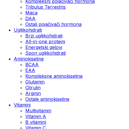
Kompleksni pojačivači hormona
Tribulus Terrestris
Maca
DAA
Ostali pojačivači hormona
Ugljikohidrati
Brzi ugljikohidrati
All-in-one proteini
Energetski gelovi
Spori ugljikohidrati
Aminokiseline
BCAA
EAA
Kompleksne aminokiseline
Glutamin
Citrulin
Arginin
Ostale aminokiseline
Vitamini
Multivitamin
Vitamin A
B vitamini
Vitamin C