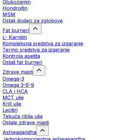
Glukozamin
Hondroitin
MSM
Ostali dodaci za zglobove
Fat burneri
L- Karnitin
Kompleksna sredstva za izgaranje
Termo sredstva za izgaranje
Kontrola apetita
Ostali fat burneri
Zdrave masti
Omega-3
Omega 3-6-9
CLA i HCA
MCT ulje
Krill ulje
Lecitin
Tekuća riblja ulja
Ostale zdrave masti
Ashwagandha
Jednokomponentna ashwagandha