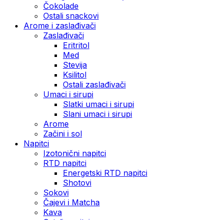
Čokolade
Ostali snackovi
Arome i zaslađivači
Zaslađivači
Eritritol
Med
Stevija
Ksilitol
Ostali zaslađivači
Umaci i sirupi
Slatki umaci i sirupi
Slani umaci i sirupi
Arome
Začini i sol
Napitci
Izotonični napitci
RTD napitci
Energetski RTD napitci
Shotovi
Sokovi
Čajevi i Matcha
Kava