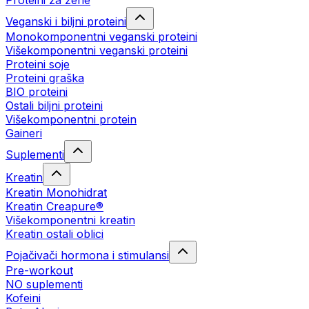
Proteini za žene
Veganski i biljni proteini
Monokomponentni veganski proteini
Višekomponentni veganski proteini
Proteini soje
Proteini graška
BIO proteini
Ostali biljni proteini
Višekomponentni protein
Gaineri
Suplementi
Kreatin
Kreatin Monohidrat
Kreatin Creapure®
Višekomponentni kreatin
Kreatin ostali oblici
Pojačivači hormona i stimulansi
Pre-workout
NO suplementi
Kofeini