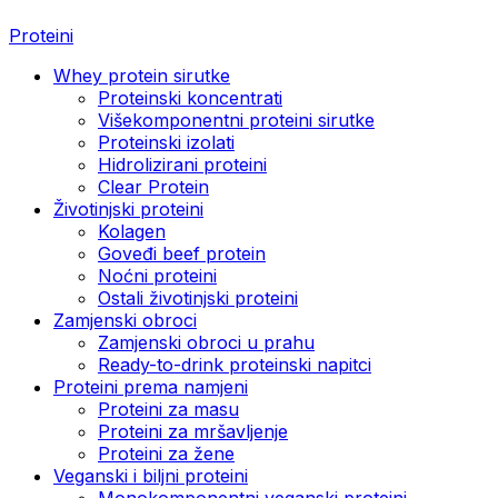
Proteini
Whey protein sirutke
Proteinski koncentrati
Višekomponentni proteini sirutke
Proteinski izolati
Hidrolizirani proteini
Clear Protein
Životinjski proteini
Kolagen
Goveđi beef protein
Noćni proteini
Ostali životinjski proteini
Zamjenski obroci
Zamjenski obroci u prahu
Ready-to-drink proteinski napitci
Proteini prema namjeni
Proteini za masu
Proteini za mršavljenje
Proteini za žene
Veganski i biljni proteini
Monokomponentni veganski proteini