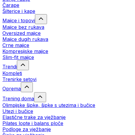
Čarape
Šilterice i kape
Majice i topovi
Majice bez rukava
Oversized majice
Majice dugih rukava
Crne majice
Kompresijske majice
Slim-fit majice
Trendi
Kompleti
Trenirke setovi
Oprema
Trening doma
Olimpijske šipke, šipke s utezima i bučice
Utezi i bučice
Elastične trake za vježbanje
Pilates lopte i balans ploče
Podloge za vježbanje