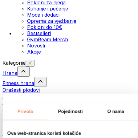
Pokloni za njega
Kuhanje i pečenje
Moda i dodaci
Oprema za vježbanje
Pokloni do 10€
Bestselleri
GymBeam Merch
Novosti
Akcije
Kategorije
Hrana
Fitness hrana
Orašasti plodovi
Sjemenke
Namazi i paste
Ribe
Privola
Pojedinosti
O nama
Gotovi obroci
Jaja
Kruh i pecivo
Meso
Ova web-stranica koristi kolačiće