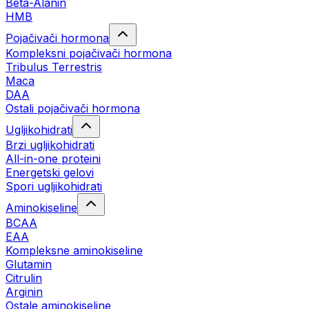
Beta-Alanin
HMB
Pojačivači hormona
Kompleksni pojačivači hormona
Tribulus Terrestris
Maca
DAA
Ostali pojačivači hormona
Ugljikohidrati
Brzi ugljikohidrati
All-in-one proteini
Energetski gelovi
Spori ugljikohidrati
Aminokiseline
BCAA
EAA
Kompleksne aminokiseline
Glutamin
Citrulin
Arginin
Ostale aminokiseline