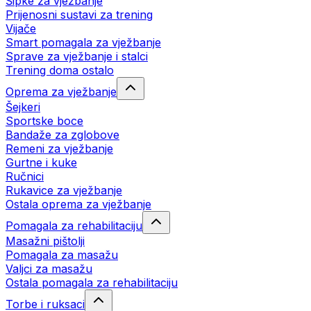
Šipke za vježbanje
Prijenosni sustavi za trening
Vijače
Smart pomagala za vježbanje
Sprave za vježbanje i stalci
Trening doma ostalo
Oprema za vježbanje
Šejkeri
Sportske boce
Bandaže za zglobove
Remeni za vježbanje
Gurtne i kuke
Ručnici
Rukavice za vježbanje
Ostala oprema za vježbanje
Pomagala za rehabilitaciju
Masažni pištolji
Pomagala za masažu
Valjci za masažu
Ostala pomagala za rehabilitaciju
Torbe i ruksaci