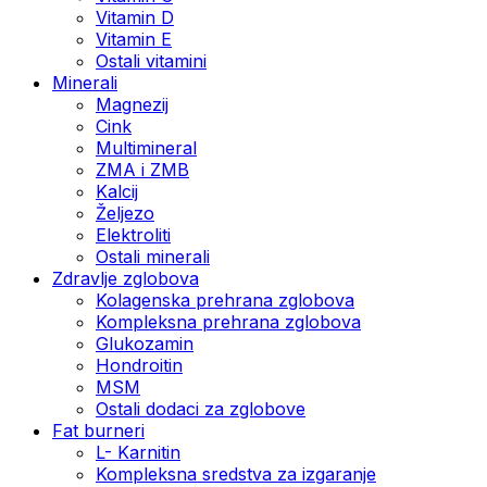
Vitamin D
Vitamin E
Ostali vitamini
Minerali
Magnezij
Cink
Multimineral
ZMA i ZMB
Kalcij
Željezo
Elektroliti
Ostali minerali
Zdravlje zglobova
Kolagenska prehrana zglobova
Kompleksna prehrana zglobova
Glukozamin
Hondroitin
MSM
Ostali dodaci za zglobove
Fat burneri
L- Karnitin
Kompleksna sredstva za izgaranje