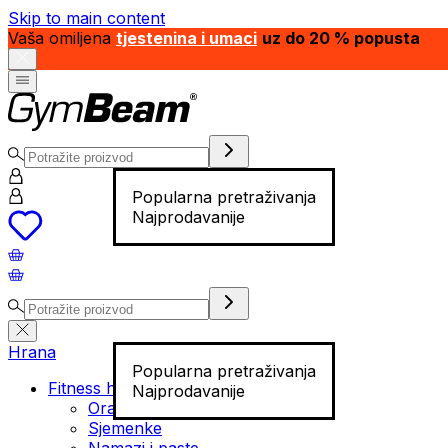
Skip to main content
Vaša omiljena
tjestenina i umaci
uz do 20 % popusta
Popularna pretraživanja
Najprodavanije
Hrana
Popularna pretraživanja
Fitness hrana
Najprodavanije
Orašasti plodovi
Sjemenke
Namazi i paste