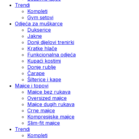
Trendi
Kompleti
Gym setovi
Odjeća za muškarce
Dukserice
Jakne
Donji dijelovi trenirki
Kratke hlače
Funkcionalna odjeća
Kupaći kostimi
Donje rublje
Čarape
Šilterice i kape
Majice i topovi
Majice bez rukava
Oversized majice
Majice dugih rukava
Crne majice
Kompresijske majice
Slim-fit majice
Trendi
Kompleti