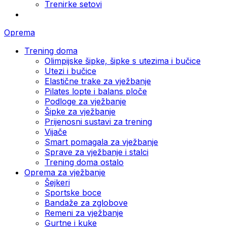
Trenirke setovi
Oprema
Trening doma
Olimpijske šipke, šipke s utezima i bučice
Utezi i bučice
Elastične trake za vježbanje
Pilates lopte i balans ploče
Podloge za vježbanje
Šipke za vježbanje
Prijenosni sustavi za trening
Vijače
Smart pomagala za vježbanje
Sprave za vježbanje i stalci
Trening doma ostalo
Oprema za vježbanje
Šejkeri
Sportske boce
Bandaže za zglobove
Remeni za vježbanje
Gurtne i kuke