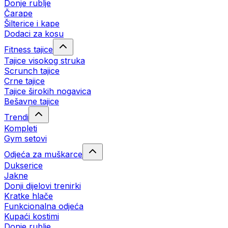
Donje rublje
Čarape
Šilterice i kape
Dodaci za kosu
Fitness tajice
Tajice visokog struka
Scrunch tajice
Crne tajice
Tajice širokih nogavica
Bešavne tajice
Trendi
Kompleti
Gym setovi
Odjeća za muškarce
Dukserice
Jakne
Donji dijelovi trenirki
Kratke hlače
Funkcionalna odjeća
Kupaći kostimi
Donje rublje