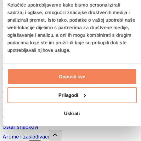
Mahunarke
Kolačiće upotrebljavamo kako bismo personalizirali
Ostalo
sadržaj i oglase, omogućili značajke društvenih medija i
Maslaci od orašastih plodova
analizirali promet. Isto tako, podatke o vašoj upotrebi naše
100% namazi iz orašastih plodova
web-lokacije dijelimo s partnerima za društvene medije,
Slatki namazi od orašastih plodova
oglašavanje i analizu, a oni ih mogu kombinirati s drugim
Proteinski namazi od orašastih plodova
podacima koje ste im pružili ili koje su prikupili dok ste
Supernamirnice
upotrebljavali njihove usluge.
Zelena superhrana
Vlakna
Ostala superhrana
Snackovi
Dopusti sve
Proteinske pločice
Suho meso
Prilagodi
Sušeno voće
Proteinski kolačići
Proteinski čips i krekeri
Uskrati
Energetske i zobene pločice
Čokolade
Ostali snackovi
Arome i zaslađivači