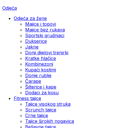
Odjeća
Odjeća za žene
Majice i topovi
Majice bez rukava
Sportski grudnjaci
Dukserice
Jakne
Donji dijelovi trenirki
Kratke hlačice
Kombinezoni
Kupaći kostimi
Donje rublje
Čarape
Šilterice i kape
Dodaci za kosu
Fitness tajice
Tajice visokog struka
Scrunch tajice
Crne tajice
Tajice širokih nogavica
Bešavne tajice