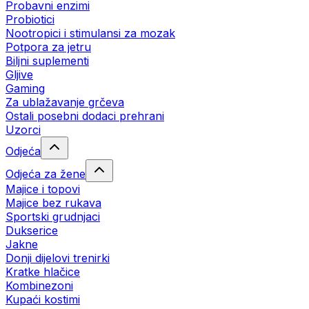
Probavni enzimi
Probiotici
Nootropici i stimulansi za mozak
Potpora za jetru
Biljni suplementi
Gljive
Gaming
Za ublažavanje grčeva
Ostali posebni dodaci prehrani
Uzorci
Odjeća
Odjeća za žene
Majice i topovi
Majice bez rukava
Sportski grudnjaci
Dukserice
Jakne
Donji dijelovi trenirki
Kratke hlačice
Kombinezoni
Kupaći kostimi