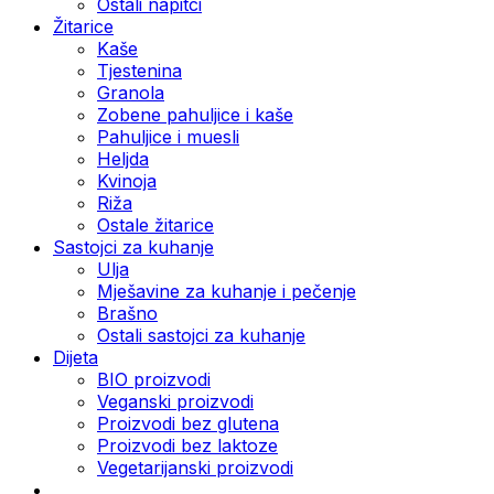
Ostali napitci
Žitarice
Kaše
Tjestenina
Granola
Zobene pahuljice i kaše
Pahuljice i muesli
Heljda
Kvinoja
Riža
Ostale žitarice
Sastojci za kuhanje
Ulja
Mješavine za kuhanje i pečenje
Brašno
Ostali sastojci za kuhanje
Dijeta
BIO proizvodi
Veganski proizvodi
Proizvodi bez glutena
Proizvodi bez laktoze
Vegetarijanski proizvodi