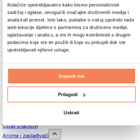
Mahunarke
Kolačiće upotrebljavamo kako bismo personalizirali
Ostalo
sadržaj i oglase, omogućili značajke društvenih medija i
Maslaci od orašastih plodova
analizirali promet. Isto tako, podatke o vašoj upotrebi naše
100% namazi iz orašastih plodova
web-lokacije dijelimo s partnerima za društvene medije,
Slatki namazi od orašastih plodova
oglašavanje i analizu, a oni ih mogu kombinirati s drugim
Proteinski namazi od orašastih plodova
podacima koje ste im pružili ili koje su prikupili dok ste
Supernamirnice
upotrebljavali njihove usluge.
Zelena superhrana
Vlakna
Ostala superhrana
Snackovi
Dopusti sve
Proteinske pločice
Suho meso
Prilagodi
Sušeno voće
Proteinski kolačići
Proteinski čips i krekeri
Uskrati
Energetske i zobene pločice
Čokolade
Ostali snackovi
Arome i zaslađivači