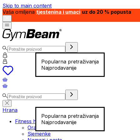
Skip to main content
Vaša omiljena
tjestenina i umaci
uz do 20 % popusta
Popularna pretraživanja
Najprodavanije
Hrana
Popularna pretraživanja
Fitness hrana
Najprodavanije
Orašasti plodovi
Sjemenke
Namazi i paste