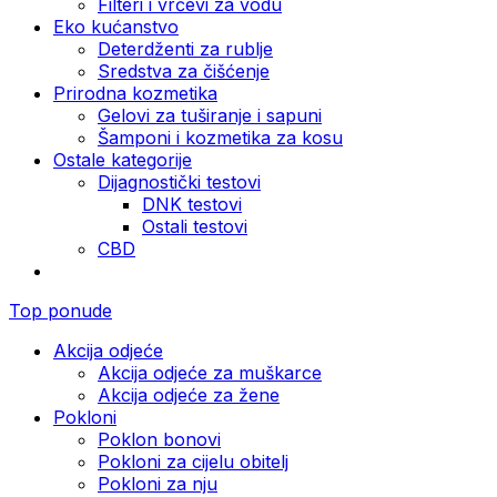
Filteri i vrčevi za vodu
Eko kućanstvo
Deterdženti za rublje
Sredstva za čišćenje
Prirodna kozmetika
Gelovi za tuširanje i sapuni
Šamponi i kozmetika za kosu
Ostale kategorije
Dijagnostički testovi
DNK testovi
Ostali testovi
CBD
Top ponude
Akcija odjeće
Akcija odjeće za muškarce
Akcija odjeće za žene
Pokloni
Poklon bonovi
Pokloni za cijelu obitelj
Pokloni za nju