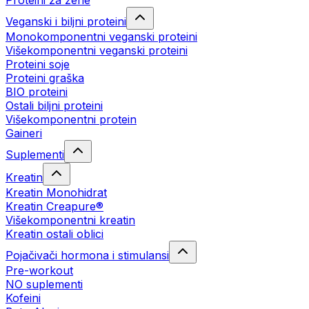
Proteini za žene
Veganski i biljni proteini
Monokomponentni veganski proteini
Višekomponentni veganski proteini
Proteini soje
Proteini graška
BIO proteini
Ostali biljni proteini
Višekomponentni protein
Gaineri
Suplementi
Kreatin
Kreatin Monohidrat
Kreatin Creapure®
Višekomponentni kreatin
Kreatin ostali oblici
Pojačivači hormona i stimulansi
Pre-workout
NO suplementi
Kofeini