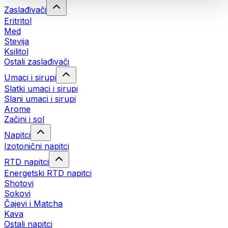
Zaslađivači
Eritritol
Med
Stevija
Ksilitol
Ostali zaslađivači
Umaci i sirupi
Slatki umaci i sirupi
Slani umaci i sirupi
Arome
Začini i sol
Napitci
Izotonični napitci
RTD napitci
Energetski RTD napitci
Shotovi
Sokovi
Čajevi i Matcha
Kava
Ostali napitci