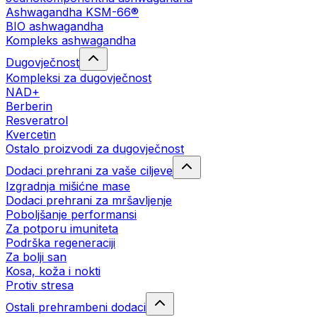
Ashwagandha KSM-66®
BIO ashwagandha
Kompleks ashwagandha
Dugovječnost
Kompleksi za dugovječnost
NAD+
Berberin
Resveratrol
Kvercetin
Ostalo proizvodi za dugovječnost
Dodaci prehrani za vaše ciljeve
Izgradnja mišićne mase
Dodaci prehrani za mršavljenje
Poboljšanje performansi
Za potporu imuniteta
Podrška regeneraciji
Za bolji san
Kosa, koža i nokti
Protiv stresa
Ostali prehrambeni dodaci