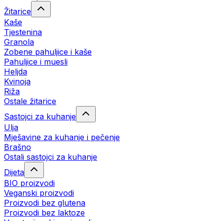
Žitarice
Kaše
Tjestenina
Granola
Zobene pahuljice i kaše
Pahuljice i muesli
Heljda
Kvinoja
Riža
Ostale žitarice
Sastojci za kuhanje
Ulja
Mješavine za kuhanje i pečenje
Brašno
Ostali sastojci za kuhanje
Dijeta
BIO proizvodi
Veganski proizvodi
Proizvodi bez glutena
Proizvodi bez laktoze