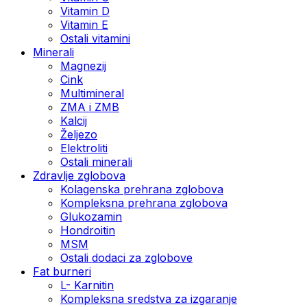
Vitamin D
Vitamin E
Ostali vitamini
Minerali
Magnezij
Cink
Multimineral
ZMA i ZMB
Kalcij
Željezo
Elektroliti
Ostali minerali
Zdravlje zglobova
Kolagenska prehrana zglobova
Kompleksna prehrana zglobova
Glukozamin
Hondroitin
MSM
Ostali dodaci za zglobove
Fat burneri
L- Karnitin
Kompleksna sredstva za izgaranje