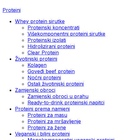
Proteini
Whey protein sirutke
Proteinski koncentrati
Višekomponentni proteini sirutke
Proteinski izolati
Hidrolizirani proteini
Clear Protein
Životinjski proteini
Kolagen
Goveđi beef protein
Noćni proteini
Ostali životinjski proteini
Zamjenski obroci
Zamjenski obroci u prahu
Ready-to-drink proteinski napitci
Proteini prema namjeni
Proteini za masu
Proteini za mršavljenje
Proteini za žene
Veganski i biljni proteini
Monokomponentni veganski proteini