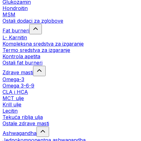
Glukozamin
Hondroitin
MSM
Ostali dodaci za zglobove
Fat burneri
L- Karnitin
Kompleksna sredstva za izgaranje
Termo sredstva za izgaranje
Kontrola apetita
Ostali fat burneri
Zdrave masti
Omega-3
Omega 3-6-9
CLA i HCA
MCT ulje
Krill ulje
Lecitin
Tekuća riblja ulja
Ostale zdrave masti
Ashwagandha
Jednokomponentna ashwagandha