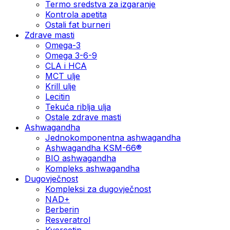
Termo sredstva za izgaranje
Kontrola apetita
Ostali fat burneri
Zdrave masti
Omega-3
Omega 3-6-9
CLA i HCA
MCT ulje
Krill ulje
Lecitin
Tekuća riblja ulja
Ostale zdrave masti
Ashwagandha
Jednokomponentna ashwagandha
Ashwagandha KSM-66®
BIO ashwagandha
Kompleks ashwagandha
Dugovječnost
Kompleksi za dugovječnost
NAD+
Berberin
Resveratrol
Kvercetin