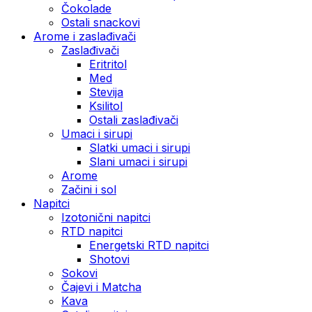
Čokolade
Ostali snackovi
Arome i zaslađivači
Zaslađivači
Eritritol
Med
Stevija
Ksilitol
Ostali zaslađivači
Umaci i sirupi
Slatki umaci i sirupi
Slani umaci i sirupi
Arome
Začini i sol
Napitci
Izotonični napitci
RTD napitci
Energetski RTD napitci
Shotovi
Sokovi
Čajevi i Matcha
Kava