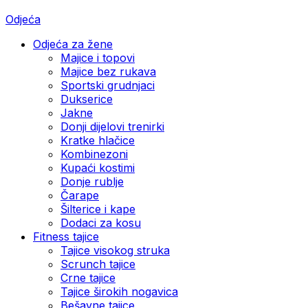
Odjeća
Odjeća za žene
Majice i topovi
Majice bez rukava
Sportski grudnjaci
Dukserice
Jakne
Donji dijelovi trenirki
Kratke hlačice
Kombinezoni
Kupaći kostimi
Donje rublje
Čarape
Šilterice i kape
Dodaci za kosu
Fitness tajice
Tajice visokog struka
Scrunch tajice
Crne tajice
Tajice širokih nogavica
Bešavne tajice