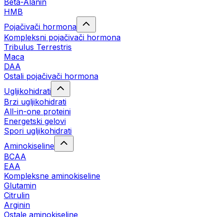
Beta-Alanin
HMB
Pojačivači hormona
Kompleksni pojačivači hormona
Tribulus Terrestris
Maca
DAA
Ostali pojačivači hormona
Ugljikohidrati
Brzi ugljikohidrati
All-in-one proteini
Energetski gelovi
Spori ugljikohidrati
Aminokiseline
BCAA
EAA
Kompleksne aminokiseline
Glutamin
Citrulin
Arginin
Ostale aminokiseline