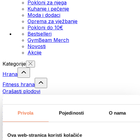
Pokloni za njega
Kuhanje i pečenje
Moda i dodaci
Oprema za vježbanje
Pokloni do 10€
Bestselleri
GymBeam Merch
Novosti
Akcije
Kategorije
Hrana
Fitness hrana
Orašasti plodovi
Sjemenke
Namazi i paste
Ribe
Privola
Pojedinosti
O nama
Gotovi obroci
Jaja
Kruh i pecivo
Meso
Ova web-stranica koristi kolačiće