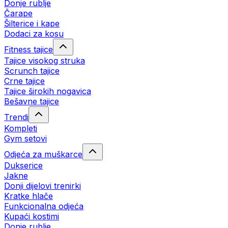
Donje rublje
Čarape
Šilterice i kape
Dodaci za kosu
Fitness tajice
Tajice visokog struka
Scrunch tajice
Crne tajice
Tajice širokih nogavica
Bešavne tajice
Trendi
Kompleti
Gym setovi
Odjeća za muškarce
Dukserice
Jakne
Donji dijelovi trenirki
Kratke hlače
Funkcionalna odjeća
Kupaći kostimi
Donje rublje