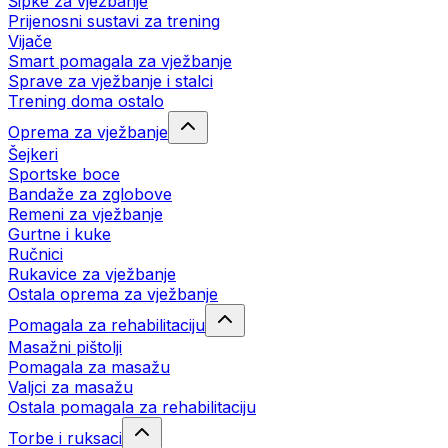
Šipke za vježbanje
Prijenosni sustavi za trening
Vijače
Smart pomagala za vježbanje
Sprave za vježbanje i stalci
Trening doma ostalo
Oprema za vježbanje
Šejkeri
Sportske boce
Bandaže za zglobove
Remeni za vježbanje
Gurtne i kuke
Ručnici
Rukavice za vježbanje
Ostala oprema za vježbanje
Pomagala za rehabilitaciju
Masažni pištolji
Pomagala za masažu
Valjci za masažu
Ostala pomagala za rehabilitaciju
Torbe i ruksaci