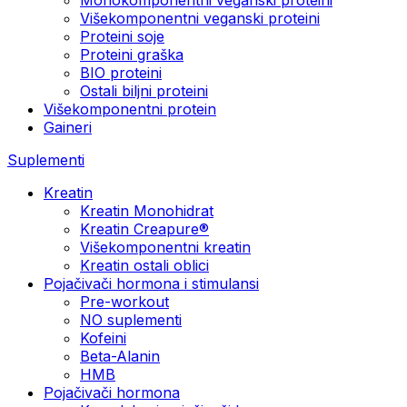
Višekomponentni veganski proteini
Proteini soje
Proteini graška
BIO proteini
Ostali biljni proteini
Višekomponentni protein
Gaineri
Suplementi
Kreatin
Kreatin Monohidrat
Kreatin Creapure®
Višekomponentni kreatin
Kreatin ostali oblici
Pojačivači hormona i stimulansi
Pre-workout
NO suplementi
Kofeini
Beta-Alanin
HMB
Pojačivači hormona