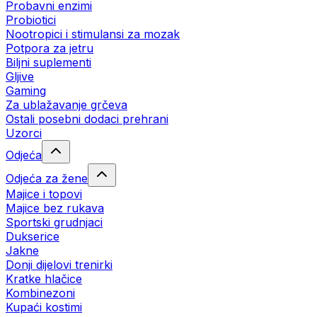
Probavni enzimi
Probiotici
Nootropici i stimulansi za mozak
Potpora za jetru
Biljni suplementi
Gljive
Gaming
Za ublažavanje grčeva
Ostali posebni dodaci prehrani
Uzorci
Odjeća
Odjeća za žene
Majice i topovi
Majice bez rukava
Sportski grudnjaci
Dukserice
Jakne
Donji dijelovi trenirki
Kratke hlačice
Kombinezoni
Kupaći kostimi