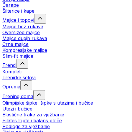
Čarape
Šilterice i kape
Majice i topovi
Majice bez rukava
Oversized majice
Majice dugih rukava
Crne majice
Kompresijske majice
Slim-fit majice
Trendi
Kompleti
Trenirke setovi
Oprema
Trening doma
Olimpijske šipke, šipke s utezima i bučice
Utezi i bučice
Elastične trake za vježbanje
Pilates lopte i balans ploče
Podloge za vježbanje