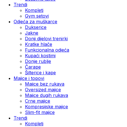
Trendi
Kompleti
Gym setovi
Odjeća za muškarce
Dukserice
Jakne
Donji dijelovi trenirki
Kratke hlače
Funkcionalna odjeća
Kupaći kostimi
Donje rublje
Čarape
Šilterice i kape
Majice i topovi
Majice bez rukava
Oversized majice
Majice dugih rukava
Crne majice
Kompresijske majice
Slim-fit majice
Trendi
Kompleti