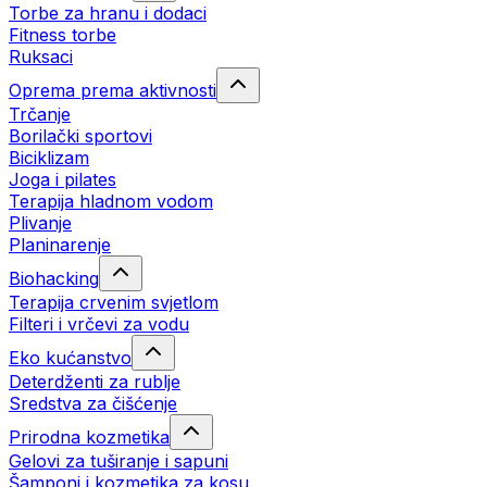
Torbe za hranu i dodaci
Fitness torbe
Ruksaci
Oprema prema aktivnosti
Trčanje
Borilački sportovi
Biciklizam
Joga i pilates
Terapija hladnom vodom
Plivanje
Planinarenje
Biohacking
Terapija crvenim svjetlom
Filteri i vrčevi za vodu
Eko kućanstvo
Deterdženti za rublje
Sredstva za čišćenje
Prirodna kozmetika
Gelovi za tuširanje i sapuni
Šamponi i kozmetika za kosu