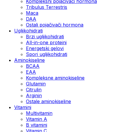
Kompleksni pojačivači hormona
Tribulus Terrestris
Maca
DAA
Ostali pojačivači hormona
Ugljikohidrati
Brzi ugljikohidrati
All-in-one proteini
Energetski gelovi
Spori ugljikohidrati
Aminokiseline
BCAA
EAA
Kompleksne aminokiseline
Glutamin
Citrulin
Arginin
Ostale aminokiseline
Vitamini
Multivitamin
Vitamin A
B vitamini
Vitamin C