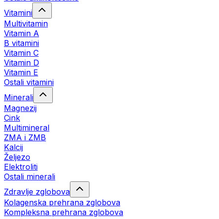
Vitamini
Multivitamin
Vitamin A
B vitamini
Vitamin C
Vitamin D
Vitamin E
Ostali vitamini
Minerali
Magnezij
Cink
Multimineral
ZMA i ZMB
Kalcij
Željezo
Elektroliti
Ostali minerali
Zdravlje zglobova
Kolagenska prehrana zglobova
Kompleksna prehrana zglobova