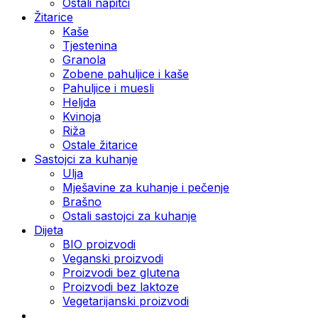
Ostali napitci
Žitarice
Kaše
Tjestenina
Granola
Zobene pahuljice i kaše
Pahuljice i muesli
Heljda
Kvinoja
Riža
Ostale žitarice
Sastojci za kuhanje
Ulja
Mješavine za kuhanje i pečenje
Brašno
Ostali sastojci za kuhanje
Dijeta
BIO proizvodi
Veganski proizvodi
Proizvodi bez glutena
Proizvodi bez laktoze
Vegetarijanski proizvodi