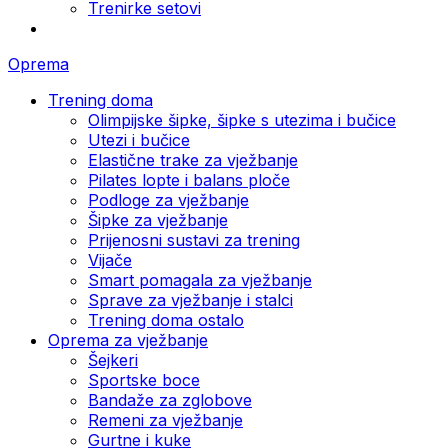
Trenirke setovi
Oprema
Trening doma
Olimpijske šipke, šipke s utezima i bučice
Utezi i bučice
Elastične trake za vježbanje
Pilates lopte i balans ploče
Podloge za vježbanje
Šipke za vježbanje
Prijenosni sustavi za trening
Vijače
Smart pomagala za vježbanje
Sprave za vježbanje i stalci
Trening doma ostalo
Oprema za vježbanje
Šejkeri
Sportske boce
Bandaže za zglobove
Remeni za vježbanje
Gurtne i kuke