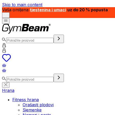
Skip to main content
Vaša omiljena
tjestenina i umaci
uz do 20 % popusta
Hrana
Fitness hrana
Orašasti plodovi
Sjemenke
Namazi i paste