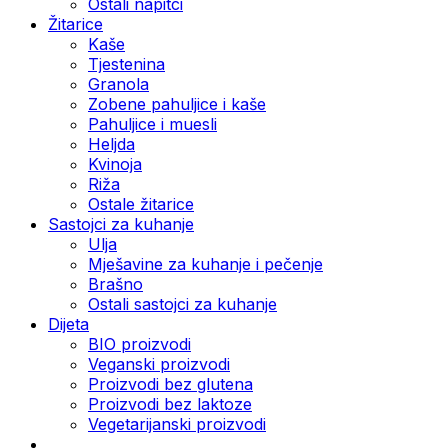
Ostali napitci
Žitarice
Kaše
Tjestenina
Granola
Zobene pahuljice i kaše
Pahuljice i muesli
Heljda
Kvinoja
Riža
Ostale žitarice
Sastojci za kuhanje
Ulja
Mješavine za kuhanje i pečenje
Brašno
Ostali sastojci za kuhanje
Dijeta
BIO proizvodi
Veganski proizvodi
Proizvodi bez glutena
Proizvodi bez laktoze
Vegetarijanski proizvodi