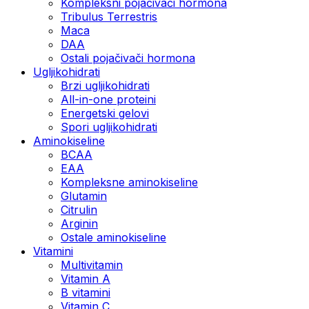
Kompleksni pojačivači hormona
Tribulus Terrestris
Maca
DAA
Ostali pojačivači hormona
Ugljikohidrati
Brzi ugljikohidrati
All-in-one proteini
Energetski gelovi
Spori ugljikohidrati
Aminokiseline
BCAA
EAA
Kompleksne aminokiseline
Glutamin
Citrulin
Arginin
Ostale aminokiseline
Vitamini
Multivitamin
Vitamin A
B vitamini
Vitamin C