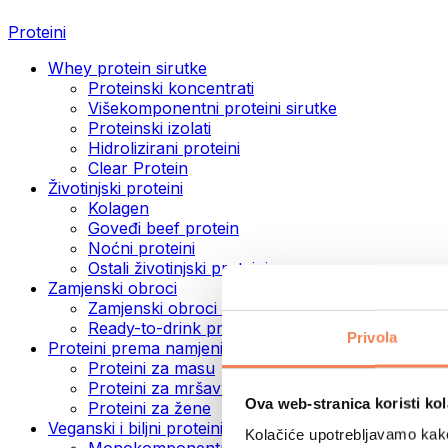
Proteini
Whey protein sirutke
Proteinski koncentrati
Višekomponentni proteini sirutke
Proteinski izolati
Hidrolizirani proteini
Clear Protein
Životinjski proteini
Kolagen
Goveđi beef protein
Noćni proteini
Ostali životinjski proteini
Zamjenski obroci
Zamjenski obroci u prahu
Ready-to-drink proteinski napitci
Privola
Proteini prema namjeni
Proteini za masu
Proteini za mršavljenje
Ova web-stranica koristi kol
Proteini za žene
Veganski i biljni proteini
Kolačiće upotrebljavamo kako 
Monokomponentni veganski proteini