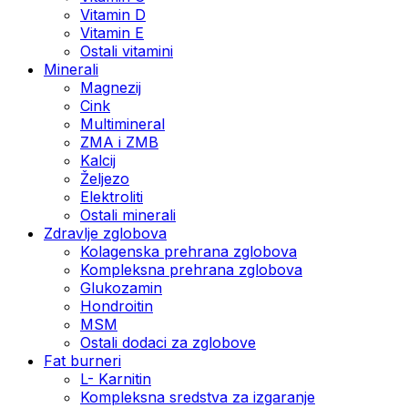
Vitamin D
Vitamin E
Ostali vitamini
Minerali
Magnezij
Cink
Multimineral
ZMA i ZMB
Kalcij
Željezo
Elektroliti
Ostali minerali
Zdravlje zglobova
Kolagenska prehrana zglobova
Kompleksna prehrana zglobova
Glukozamin
Hondroitin
MSM
Ostali dodaci za zglobove
Fat burneri
L- Karnitin
Kompleksna sredstva za izgaranje