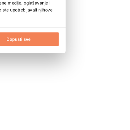
ene medije, oglašavanje i
k ste upotrebljavali njihove
Dopusti sve