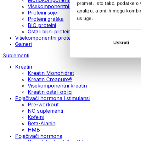
promet. Isto tako, podatke o 
Višekomponentni veganski proteini
analizu, a oni ih mogu kombini
Proteini soje
usluge.
Proteini graška
BIO proteini
Ostali biljni proteini
Višekomponentni protein
Uskrati
Gaineri
Suplementi
Kreatin
Kreatin Monohidrat
Kreatin Creapure®
Višekomponentni kreatin
Kreatin ostali oblici
Pojačivači hormona i stimulansi
Pre-workout
NO suplementi
Kofeini
Beta-Alanin
HMB
Pojačivači hormona