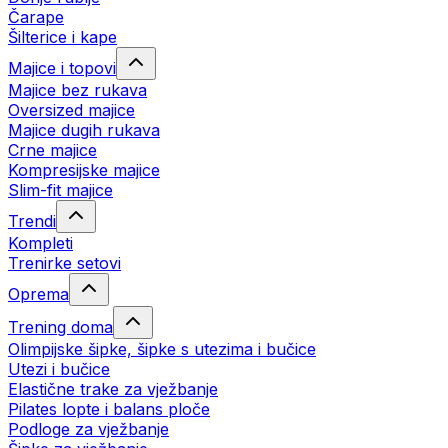
Čarape
Šilterice i kape
Majice i topovi
Majice bez rukava
Oversized majice
Majice dugih rukava
Crne majice
Kompresijske majice
Slim-fit majice
Trendi
Kompleti
Trenirke setovi
Oprema
Trening doma
Olimpijske šipke, šipke s utezima i bučice
Utezi i bučice
Elastične trake za vježbanje
Pilates lopte i balans ploče
Podloge za vježbanje