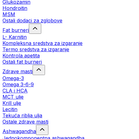
Glukozamin
Hondroitin
MSM
Ostali dodaci za zglobove
Fat burneri
L- Karnitin
Kompleksna sredstva za izgaranje
Termo sredstva za izgaranje
Kontrola apetita
Ostali fat burneri
Zdrave masti
Omega-3
Omega 3-6-9
CLA i HCA
MCT ulje
Krill ulje
Lecitin
Tekuća riblja ulja
Ostale zdrave masti
Ashwagandha
Jednokomponentna ashwagandha