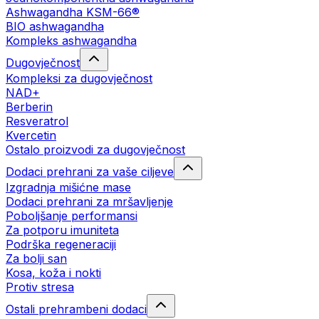
Ashwagandha KSM-66®
BIO ashwagandha
Kompleks ashwagandha
Dugovječnost
Kompleksi za dugovječnost
NAD+
Berberin
Resveratrol
Kvercetin
Ostalo proizvodi za dugovječnost
Dodaci prehrani za vaše ciljeve
Izgradnja mišićne mase
Dodaci prehrani za mršavljenje
Poboljšanje performansi
Za potporu imuniteta
Podrška regeneraciji
Za bolji san
Kosa, koža i nokti
Protiv stresa
Ostali prehrambeni dodaci