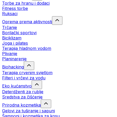
Torbe za hranu i dodaci
Fitness torbe
Ruksaci
Oprema prema aktivnosti
Trčanje
Borilački sportovi
Biciklizam
Joga i pilates
Terapija hladnom vodom
Plivanje
Planinarenje
Biohacking
Terapija crvenim svjetlom
Filteri i vrčevi za vodu
Eko kućanstvo
Deterdženti za rublje
Sredstva za čišćenje
Prirodna kozmetika
Gelovi za tuširanje i sapuni
Šamponi i kozmetika za kosu