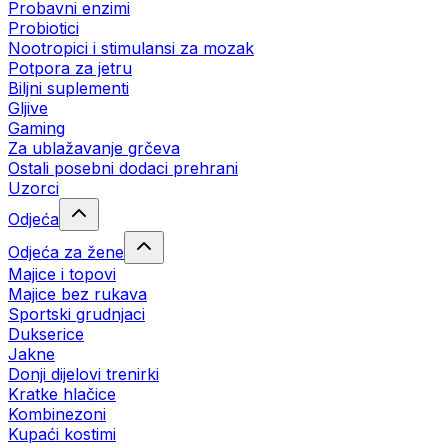
Probavni enzimi
Probiotici
Nootropici i stimulansi za mozak
Potpora za jetru
Biljni suplementi
Gljive
Gaming
Za ublažavanje grčeva
Ostali posebni dodaci prehrani
Uzorci
Odjeća
Odjeća za žene
Majice i topovi
Majice bez rukava
Sportski grudnjaci
Dukserice
Jakne
Donji dijelovi trenirki
Kratke hlačice
Kombinezoni
Kupaći kostimi