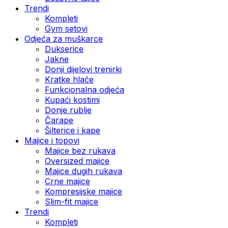
Trendi
Kompleti
Gym setovi
Odjeća za muškarce
Dukserice
Jakne
Donji dijelovi trenirki
Kratke hlače
Funkcionalna odjeća
Kupaći kostimi
Donje rublje
Čarape
Šilterice i kape
Majice i topovi
Majice bez rukava
Oversized majice
Majice dugih rukava
Crne majice
Kompresijske majice
Slim-fit majice
Trendi
Kompleti