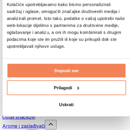
Mahunarke
Kolačiće upotrebljavamo kako bismo personalizirali
Ostalo
sadržaj i oglase, omogućili značajke društvenih medija i
Maslaci od orašastih plodova
analizirali promet. Isto tako, podatke o vašoj upotrebi naše
100% namazi iz orašastih plodova
web-lokacije dijelimo s partnerima za društvene medije,
Slatki namazi od orašastih plodova
oglašavanje i analizu, a oni ih mogu kombinirati s drugim
Proteinski namazi od orašastih plodova
podacima koje ste im pružili ili koje su prikupili dok ste
Supernamirnice
upotrebljavali njihove usluge.
Zelena superhrana
Vlakna
Ostala superhrana
Snackovi
Dopusti sve
Proteinske pločice
Suho meso
Prilagodi
Sušeno voće
Proteinski kolačići
Proteinski čips i krekeri
Uskrati
Energetske i zobene pločice
Čokolade
Ostali snackovi
Arome i zaslađivači