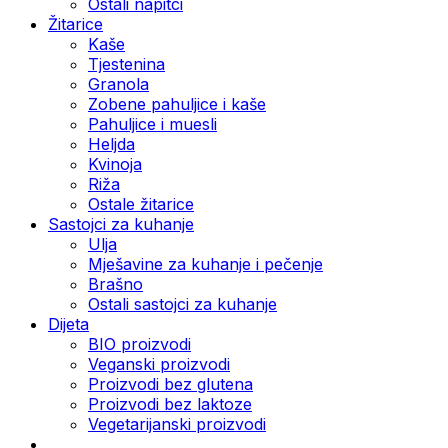
Ostali napitci
Žitarice
Kaše
Tjestenina
Granola
Zobene pahuljice i kaše
Pahuljice i muesli
Heljda
Kvinoja
Riža
Ostale žitarice
Sastojci za kuhanje
Ulja
Mješavine za kuhanje i pečenje
Brašno
Ostali sastojci za kuhanje
Dijeta
BIO proizvodi
Veganski proizvodi
Proizvodi bez glutena
Proizvodi bez laktoze
Vegetarijanski proizvodi