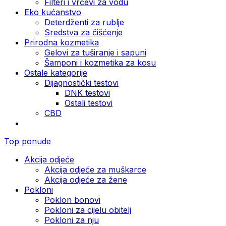
Filteri i vrčevi za vodu
Eko kućanstvo
Deterdženti za rublje
Sredstva za čišćenje
Prirodna kozmetika
Gelovi za tuširanje i sapuni
Šamponi i kozmetika za kosu
Ostale kategorije
Dijagnostički testovi
DNK testovi
Ostali testovi
CBD
Top ponude
Akcija odjeće
Akcija odjeće za muškarce
Akcija odjeće za žene
Pokloni
Poklon bonovi
Pokloni za cijelu obitelj
Pokloni za nju