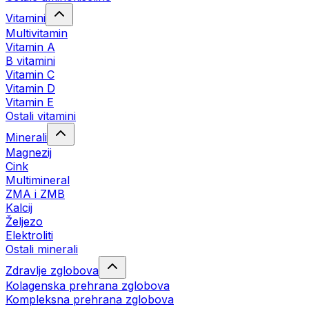
Vitamini
Multivitamin
Vitamin A
B vitamini
Vitamin C
Vitamin D
Vitamin E
Ostali vitamini
Minerali
Magnezij
Cink
Multimineral
ZMA i ZMB
Kalcij
Željezo
Elektroliti
Ostali minerali
Zdravlje zglobova
Kolagenska prehrana zglobova
Kompleksna prehrana zglobova