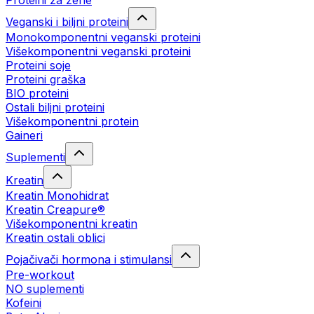
Proteini za žene
Veganski i biljni proteini
Monokomponentni veganski proteini
Višekomponentni veganski proteini
Proteini soje
Proteini graška
BIO proteini
Ostali biljni proteini
Višekomponentni protein
Gaineri
Suplementi
Kreatin
Kreatin Monohidrat
Kreatin Creapure®
Višekomponentni kreatin
Kreatin ostali oblici
Pojačivači hormona i stimulansi
Pre-workout
NO suplementi
Kofeini