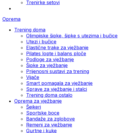
Trenirke setovi
Oprema
Trening doma
Olimpijske šipke, šipke s utezima i bučice
Utezi i bučice
Elastične trake za vježbanje
Pilates lopte i balans ploče
Podloge za vježbanje
Šipke za vježbanje
Prijenosni sustavi za trening
Vijače
Smart pomagala za vježbanje
Sprave za vježbanje i stalci
Trening doma ostalo
Oprema za vježbanje
Šejkeri
Sportske boce
Bandaže za zglobove
Remeni za vježbanje
Gurtne i kuke