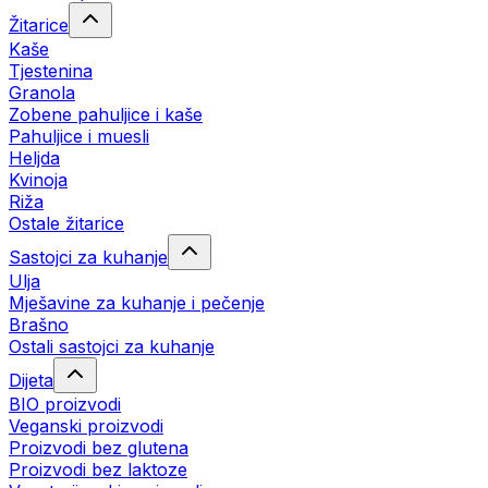
Žitarice
Kaše
Tjestenina
Granola
Zobene pahuljice i kaše
Pahuljice i muesli
Heljda
Kvinoja
Riža
Ostale žitarice
Sastojci za kuhanje
Ulja
Mješavine za kuhanje i pečenje
Brašno
Ostali sastojci za kuhanje
Dijeta
BIO proizvodi
Veganski proizvodi
Proizvodi bez glutena
Proizvodi bez laktoze