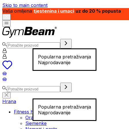
Skip to main content
Vaša omiljena
tjestenina i umaci
uz do 20 % popusta
Popularna pretraživanja
Najprodavanije
Hrana
Popularna pretraživanja
Fitness hrana
Najprodavanije
Orašasti plodovi
Sjemenke
Namazi i paste