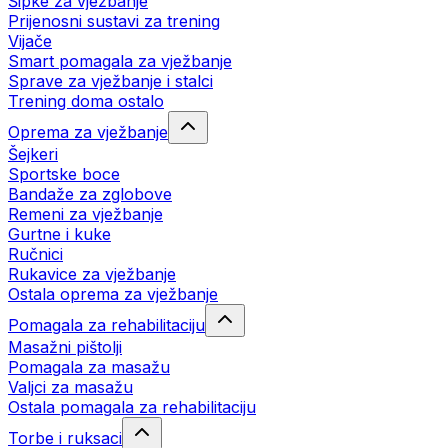
Šipke za vježbanje
Prijenosni sustavi za trening
Vijače
Smart pomagala za vježbanje
Sprave za vježbanje i stalci
Trening doma ostalo
Oprema za vježbanje
Šejkeri
Sportske boce
Bandaže za zglobove
Remeni za vježbanje
Gurtne i kuke
Ručnici
Rukavice za vježbanje
Ostala oprema za vježbanje
Pomagala za rehabilitaciju
Masažni pištolji
Pomagala za masažu
Valjci za masažu
Ostala pomagala za rehabilitaciju
Torbe i ruksaci