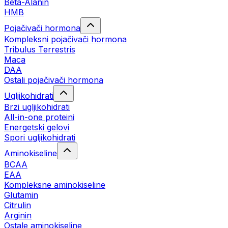
Beta-Alanin
HMB
Pojačivači hormona
Kompleksni pojačivači hormona
Tribulus Terrestris
Maca
DAA
Ostali pojačivači hormona
Ugljikohidrati
Brzi ugljikohidrati
All-in-one proteini
Energetski gelovi
Spori ugljikohidrati
Aminokiseline
BCAA
EAA
Kompleksne aminokiseline
Glutamin
Citrulin
Arginin
Ostale aminokiseline