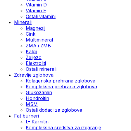
Vitamin D
Vitamin E
Ostali vitamini
Minerali
Magnezij
Cink
Multimineral
ZMA i ZMB
Kalcij
Željezo
Elektroliti
Ostali minerali
Zdravlje zglobova
Kolagenska prehrana zglobova
Kompleksna prehrana zglobova
Glukozamin
Hondroitin
MSM
Ostali dodaci za zglobove
Fat burneri
L- Karnitin
Kompleksna sredstva za izgaranje