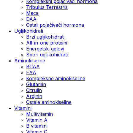
Kompleksni pojačivači hormona
Tribulus Terrestris
Maca
DAA
Ostali pojačivači hormona
Ugljikohidrati
Brzi ugljikohidrati
All-in-one proteini
Energetski gelovi
Spori ugljikohidrati
Aminokiseline
BCAA
EAA
Kompleksne aminokiseline
Glutamin
Citrulin
Arginin
Ostale aminokiseline
Vitamini
Multivitamin
Vitamin A
B vitamini
Vitamin C