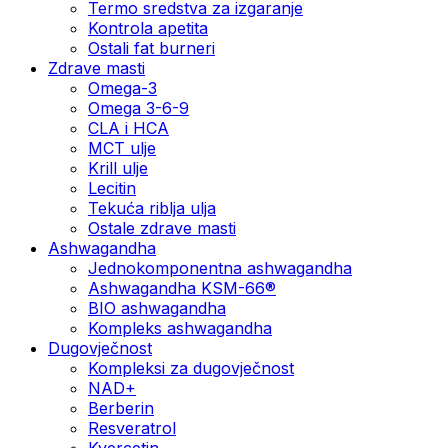
Termo sredstva za izgaranje
Kontrola apetita
Ostali fat burneri
Zdrave masti
Omega-3
Omega 3-6-9
CLA i HCA
MCT ulje
Krill ulje
Lecitin
Tekuća riblja ulja
Ostale zdrave masti
Ashwagandha
Jednokomponentna ashwagandha
Ashwagandha KSM-66®
BIO ashwagandha
Kompleks ashwagandha
Dugovječnost
Kompleksi za dugovječnost
NAD+
Berberin
Resveratrol
Kvercetin