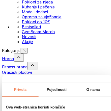
Pokloni za njega
Kuhanje i pečenje
Moda i dodaci
Oprema za vježbanje
Pokloni do 10€
Bestselleri
GymBeam Merch
Novosti
Akcije
Kategorije
Hrana
Fitness hrana
Orašasti plodovi
Sjemenke
Namazi i paste
Ribe
Privola
Pojedinosti
O nama
Gotovi obroci
Jaja
Kruh i pecivo
Meso
Ova web-stranica koristi kolačiće