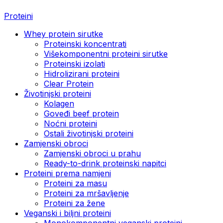
Proteini
Whey protein sirutke
Proteinski koncentrati
Višekomponentni proteini sirutke
Proteinski izolati
Hidrolizirani proteini
Clear Protein
Životinjski proteini
Kolagen
Goveđi beef protein
Noćni proteini
Ostali životinjski proteini
Zamjenski obroci
Zamjenski obroci u prahu
Ready-to-drink proteinski napitci
Proteini prema namjeni
Proteini za masu
Proteini za mršavljenje
Proteini za žene
Veganski i biljni proteini
Monokomponentni veganski proteini