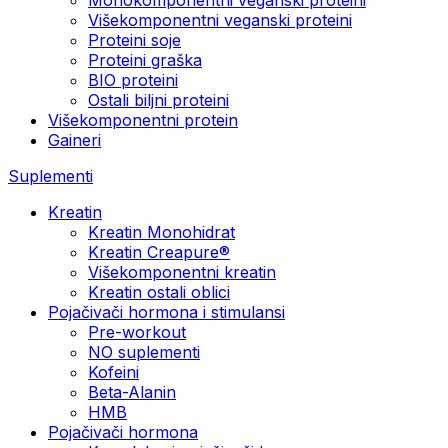
Višekomponentni veganski proteini
Proteini soje
Proteini graška
BIO proteini
Ostali biljni proteini
Višekomponentni protein
Gaineri
Suplementi
Kreatin
Kreatin Monohidrat
Kreatin Creapure®
Višekomponentni kreatin
Kreatin ostali oblici
Pojačivači hormona i stimulansi
Pre-workout
NO suplementi
Kofeini
Beta-Alanin
HMB
Pojačivači hormona