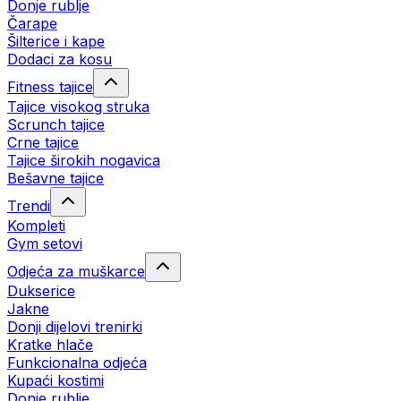
Donje rublje
Čarape
Šilterice i kape
Dodaci za kosu
Fitness tajice
Tajice visokog struka
Scrunch tajice
Crne tajice
Tajice širokih nogavica
Bešavne tajice
Trendi
Kompleti
Gym setovi
Odjeća za muškarce
Dukserice
Jakne
Donji dijelovi trenirki
Kratke hlače
Funkcionalna odjeća
Kupaći kostimi
Donje rublje