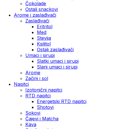
Čokolade
Ostali snackovi
Arome i zaslađivači
Zaslađivači
Eritritol
Med
Stevija
Ksilitol
Ostali zaslađivači
Umaci i sirupi
Slatki umaci i sirupi
Slani umaci i sirupi
Arome
Začini i sol
Napitci
Izotonični napitci
RTD napitci
Energetski RTD napitci
Shotovi
Sokovi
Čajevi i Matcha
Kava