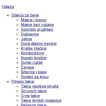
Odjeća
Odjeća za žene
Majice i topovi
Majice bez rukava
Sportski grudnjaci
Dukserice
Jakne
Donji dijelovi trenirki
Kratke hlačice
Kombinezoni
Kupaći kostimi
Donje rublje
Čarape
Šilterice i kape
Dodaci za kosu
Fitness tajice
Tajice visokog struka
Scrunch tajice
Crne tajice
Tajice širokih nogavica
Bešavne tajice