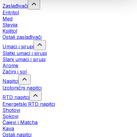
Zaslađivači
Eritritol
Med
Stevija
Ksilitol
Ostali zaslađivači
Umaci i sirupi
Slatki umaci i sirupi
Slani umaci i sirupi
Arome
Začini i sol
Napitci
Izotonični napitci
RTD napitci
Energetski RTD napitci
Shotovi
Sokovi
Čajevi i Matcha
Kava
Ostali napitci