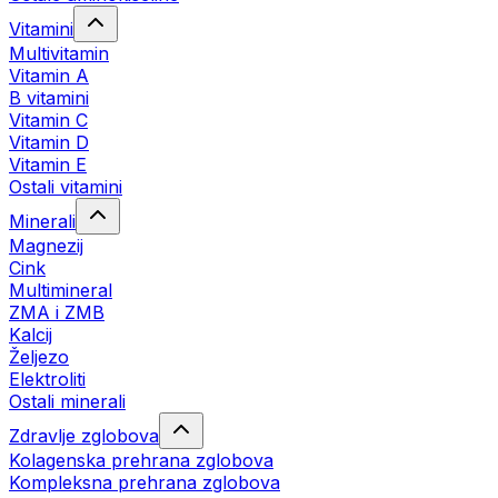
Vitamini
Multivitamin
Vitamin A
B vitamini
Vitamin C
Vitamin D
Vitamin E
Ostali vitamini
Minerali
Magnezij
Cink
Multimineral
ZMA i ZMB
Kalcij
Željezo
Elektroliti
Ostali minerali
Zdravlje zglobova
Kolagenska prehrana zglobova
Kompleksna prehrana zglobova