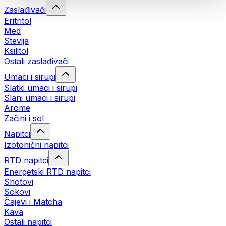
Zaslađivači
Eritritol
Med
Stevija
Ksilitol
Ostali zaslađivači
Umaci i sirupi
Slatki umaci i sirupi
Slani umaci i sirupi
Arome
Začini i sol
Napitci
Izotonični napitci
RTD napitci
Energetski RTD napitci
Shotovi
Sokovi
Čajevi i Matcha
Kava
Ostali napitci