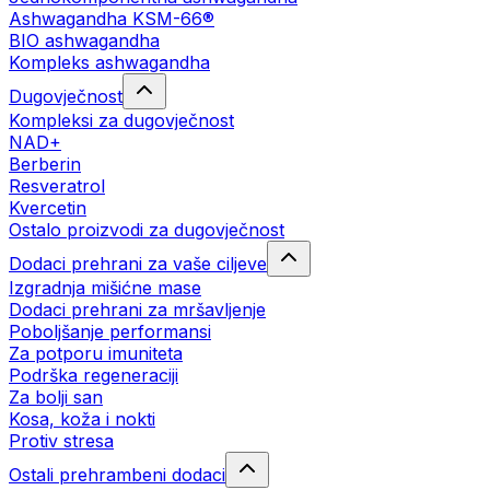
Ashwagandha KSM-66®
BIO ashwagandha
Kompleks ashwagandha
Dugovječnost
Kompleksi za dugovječnost
NAD+
Berberin
Resveratrol
Kvercetin
Ostalo proizvodi za dugovječnost
Dodaci prehrani za vaše ciljeve
Izgradnja mišićne mase
Dodaci prehrani za mršavljenje
Poboljšanje performansi
Za potporu imuniteta
Podrška regeneraciji
Za bolji san
Kosa, koža i nokti
Protiv stresa
Ostali prehrambeni dodaci