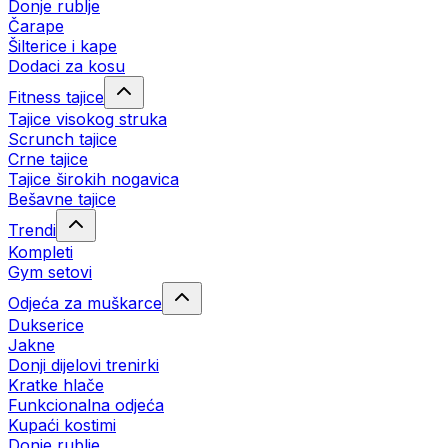
Donje rublje
Čarape
Šilterice i kape
Dodaci za kosu
Fitness tajice
Tajice visokog struka
Scrunch tajice
Crne tajice
Tajice širokih nogavica
Bešavne tajice
Trendi
Kompleti
Gym setovi
Odjeća za muškarce
Dukserice
Jakne
Donji dijelovi trenirki
Kratke hlače
Funkcionalna odjeća
Kupaći kostimi
Donje rublje