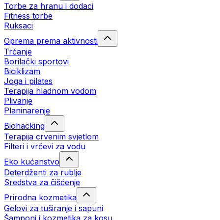
Torbe za hranu i dodaci
Fitness torbe
Ruksaci
Oprema prema aktivnosti
Trčanje
Borilački sportovi
Biciklizam
Joga i pilates
Terapija hladnom vodom
Plivanje
Planinarenje
Biohacking
Terapija crvenim svjetlom
Filteri i vrčevi za vodu
Eko kućanstvo
Deterdženti za rublje
Sredstva za čišćenje
Prirodna kozmetika
Gelovi za tuširanje i sapuni
Šamponi i kozmetika za kosu