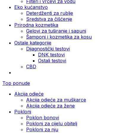
Filteri i vrčevi za vodu
Eko kućanstvo
Deterdženti za rublje
Sredstva za čišćenje
Prirodna kozmetika
Gelovi za tuširanje i sapuni
Šamponi i kozmetika za kosu
Ostale kategorije
Dijagnostički testovi
DNK testovi
Ostali testovi
CBD
Top ponude
Akcija odjeće
Akcija odjeće za muškarce
Akcija odjeće za žene
Pokloni
Poklon bonovi
Pokloni za cijelu obitelj
Pokloni za nju