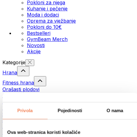
Pokloni za njega
Kuhanje i pečenje
Moda i dodaci
Oprema za vježbanje
Pokloni do 10€
Bestselleri
GymBeam Merch
Novosti
Akcije
Kategorije
Hrana
Fitness hrana
Orašasti plodovi
Sjemenke
Namazi i paste
Ribe
Privola
Pojedinosti
O nama
Gotovi obroci
Jaja
Kruh i pecivo
Meso
Ova web-stranica koristi kolačiće