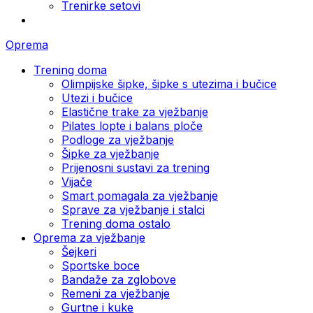
Trenirke setovi
Oprema
Trening doma
Olimpijske šipke, šipke s utezima i bučice
Utezi i bučice
Elastične trake za vježbanje
Pilates lopte i balans ploče
Podloge za vježbanje
Šipke za vježbanje
Prijenosni sustavi za trening
Vijače
Smart pomagala za vježbanje
Sprave za vježbanje i stalci
Trening doma ostalo
Oprema za vježbanje
Šejkeri
Sportske boce
Bandaže za zglobove
Remeni za vježbanje
Gurtne i kuke