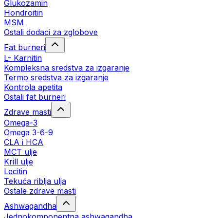
Glukozamin
Hondroitin
MSM
Ostali dodaci za zglobove
Fat burneri
L- Karnitin
Kompleksna sredstva za izgaranje
Termo sredstva za izgaranje
Kontrola apetita
Ostali fat burneri
Zdrave masti
Omega-3
Omega 3-6-9
CLA i HCA
MCT ulje
Krill ulje
Lecitin
Tekuća riblja ulja
Ostale zdrave masti
Ashwagandha
Jednokomponentna ashwagandha