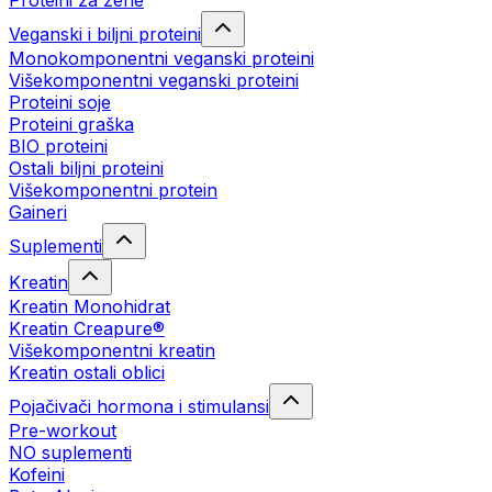
Proteini za žene
Veganski i biljni proteini
Monokomponentni veganski proteini
Višekomponentni veganski proteini
Proteini soje
Proteini graška
BIO proteini
Ostali biljni proteini
Višekomponentni protein
Gaineri
Suplementi
Kreatin
Kreatin Monohidrat
Kreatin Creapure®
Višekomponentni kreatin
Kreatin ostali oblici
Pojačivači hormona i stimulansi
Pre-workout
NO suplementi
Kofeini