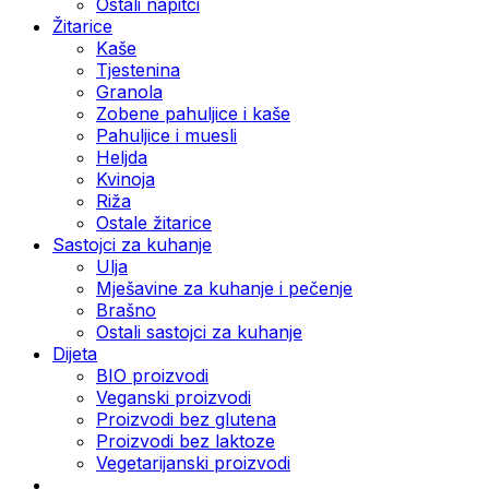
Ostali napitci
Žitarice
Kaše
Tjestenina
Granola
Zobene pahuljice i kaše
Pahuljice i muesli
Heljda
Kvinoja
Riža
Ostale žitarice
Sastojci za kuhanje
Ulja
Mješavine za kuhanje i pečenje
Brašno
Ostali sastojci za kuhanje
Dijeta
BIO proizvodi
Veganski proizvodi
Proizvodi bez glutena
Proizvodi bez laktoze
Vegetarijanski proizvodi