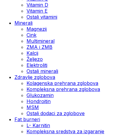
Vitamin D
Vitamin E
Ostali vitamini
Minerali
Magnezij
Cink
Multimineral
ZMA i ZMB
Kalcij
Željezo
Elektroliti
Ostali minerali
Zdravlje zglobova
Kolagenska prehrana zglobova
Kompleksna prehrana zglobova
Glukozamin
Hondroitin
MSM
Ostali dodaci za zglobove
Fat burneri
L- Karnitin
Kompleksna sredstva za izgaranje