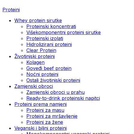
Proteini
Whey protein sirutke
Proteinski koncentrati
Višekomponentni proteini sirutke
Proteinski izolati
Hidrolizirani proteini
Clear Protein
Životinjski proteini
Kolagen
Goveđi beef protein
Noćni proteini
Ostali životinjski proteini
Zamjenski obroci
Zamjenski obroci u prahu
Ready-to-drink proteinski napitci
Proteini prema namjeni
Proteini za masu
Proteini za mršavljenje
Proteini za žene
Veganski i biljni proteini
Monokomponentni veganski proteini