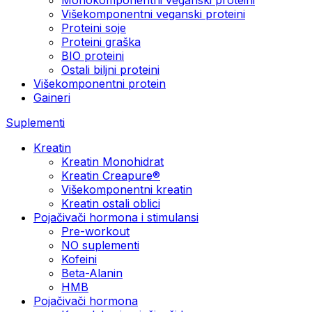
Višekomponentni veganski proteini
Proteini soje
Proteini graška
BIO proteini
Ostali biljni proteini
Višekomponentni protein
Gaineri
Suplementi
Kreatin
Kreatin Monohidrat
Kreatin Creapure®
Višekomponentni kreatin
Kreatin ostali oblici
Pojačivači hormona i stimulansi
Pre-workout
NO suplementi
Kofeini
Beta-Alanin
HMB
Pojačivači hormona