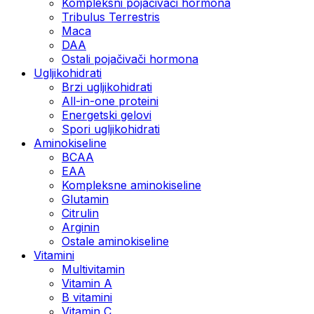
Kompleksni pojačivači hormona
Tribulus Terrestris
Maca
DAA
Ostali pojačivači hormona
Ugljikohidrati
Brzi ugljikohidrati
All-in-one proteini
Energetski gelovi
Spori ugljikohidrati
Aminokiseline
BCAA
EAA
Kompleksne aminokiseline
Glutamin
Citrulin
Arginin
Ostale aminokiseline
Vitamini
Multivitamin
Vitamin A
B vitamini
Vitamin C