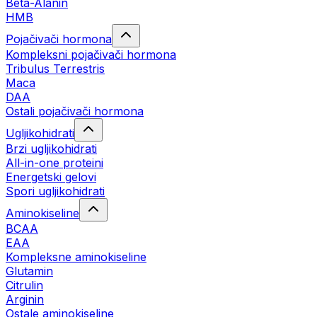
Beta-Alanin
HMB
Pojačivači hormona
Kompleksni pojačivači hormona
Tribulus Terrestris
Maca
DAA
Ostali pojačivači hormona
Ugljikohidrati
Brzi ugljikohidrati
All-in-one proteini
Energetski gelovi
Spori ugljikohidrati
Aminokiseline
BCAA
EAA
Kompleksne aminokiseline
Glutamin
Citrulin
Arginin
Ostale aminokiseline