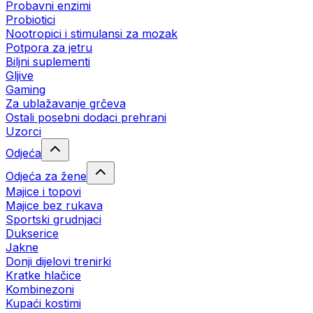
Probavni enzimi
Probiotici
Nootropici i stimulansi za mozak
Potpora za jetru
Biljni suplementi
Gljive
Gaming
Za ublažavanje grčeva
Ostali posebni dodaci prehrani
Uzorci
Odjeća
Odjeća za žene
Majice i topovi
Majice bez rukava
Sportski grudnjaci
Dukserice
Jakne
Donji dijelovi trenirki
Kratke hlačice
Kombinezoni
Kupaći kostimi