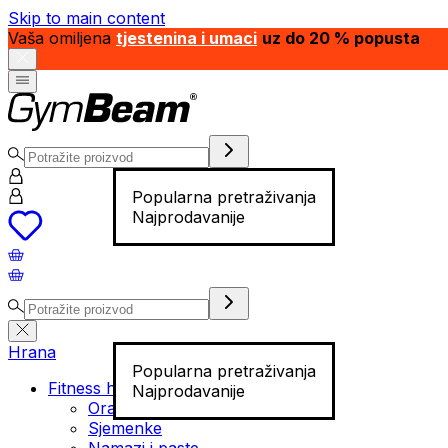
Skip to main content
Vaša omiljena
tjestenina i umaci
uz do 20 % popusta
Popularna pretraživanja
Najprodavanije
Hrana
Popularna pretraživanja
Fitness hrana
Najprodavanije
Orašasti plodovi
Sjemenke
Namazi i paste