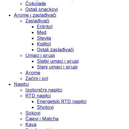
Čokolade
Ostali snackovi
Arome i zaslađivači
Zaslađivači
Eritritol
Med
Stevija
Ksilitol
Ostali zaslađivači
Umaci i sirupi
Slatki umaci i sirupi
Slani umaci i sirupi
Arome
Začini i sol
Napitci
Izotonični napitci
RTD napitci
Energetski RTD napitci
Shotovi
Sokovi
Čajevi i Matcha
Kava