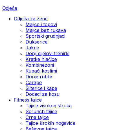
Odjeća
Odjeća za žene
Majice i topovi
Majice bez rukava
Sportski grudnjaci
Dukserice
Jakne
Donji dijelovi trenirki
Kratke hlačice
Kombinezoni
Kupaći kostimi
Donje rublje
Čarape
Šilterice i kape
Dodaci za kosu
Fitness tajice
Tajice visokog struka
Scrunch tajice
Crne tajice
Tajice širokih nogavica
Bešavne tajice