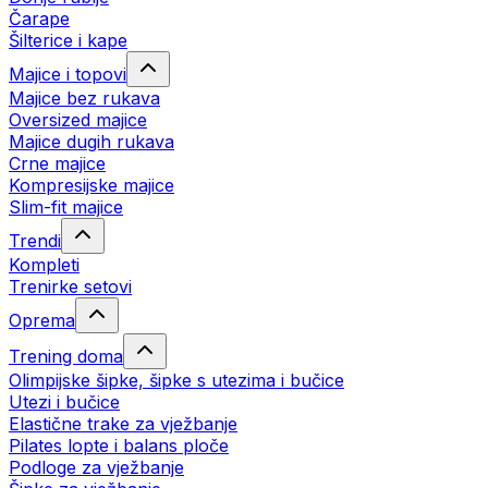
Čarape
Šilterice i kape
Majice i topovi
Majice bez rukava
Oversized majice
Majice dugih rukava
Crne majice
Kompresijske majice
Slim-fit majice
Trendi
Kompleti
Trenirke setovi
Oprema
Trening doma
Olimpijske šipke, šipke s utezima i bučice
Utezi i bučice
Elastične trake za vježbanje
Pilates lopte i balans ploče
Podloge za vježbanje