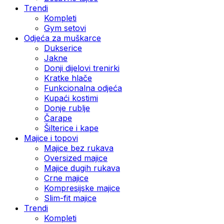
Trendi
Kompleti
Gym setovi
Odjeća za muškarce
Dukserice
Jakne
Donji dijelovi trenirki
Kratke hlače
Funkcionalna odjeća
Kupaći kostimi
Donje rublje
Čarape
Šilterice i kape
Majice i topovi
Majice bez rukava
Oversized majice
Majice dugih rukava
Crne majice
Kompresijske majice
Slim-fit majice
Trendi
Kompleti