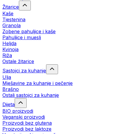
Žitarice
Kaše
Tjestenina
Granola
Zobene pahuljice i kaše
Pahuljice i muesli
Heljda
Kvinoja
Riža
Ostale žitarice
Sastojci za kuhanje
Ulja
Mješavine za kuhanje i pečenje
Brašno
Ostali sastojci za kuhanje
Dijeta
BIO proizvodi
Veganski proizvodi
Proizvodi bez glutena
Proizvodi bez laktoze