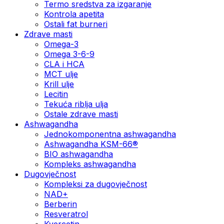
Termo sredstva za izgaranje
Kontrola apetita
Ostali fat burneri
Zdrave masti
Omega-3
Omega 3-6-9
CLA i HCA
MCT ulje
Krill ulje
Lecitin
Tekuća riblja ulja
Ostale zdrave masti
Ashwagandha
Jednokomponentna ashwagandha
Ashwagandha KSM-66®
BIO ashwagandha
Kompleks ashwagandha
Dugovječnost
Kompleksi za dugovječnost
NAD+
Berberin
Resveratrol
Kvercetin