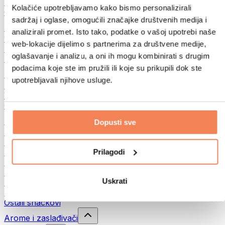
Mahunarke
Kolačiće upotrebljavamo kako bismo personalizirali
Ostalo
sadržaj i oglase, omogućili značajke društvenih medija i
Maslaci od orašastih plodova
analizirali promet. Isto tako, podatke o vašoj upotrebi naše
100% namazi iz orašastih plodova
web-lokacije dijelimo s partnerima za društvene medije,
Slatki namazi od orašastih plodova
oglašavanje i analizu, a oni ih mogu kombinirati s drugim
Proteinski namazi od orašastih plodova
podacima koje ste im pružili ili koje su prikupili dok ste
Supernamirnice
upotrebljavali njihove usluge.
Zelena superhrana
Vlakna
Ostala superhrana
Snackovi
Dopusti sve
Proteinske pločice
Suho meso
Prilagodi
Sušeno voće
Proteinski kolačići
Proteinski čips i krekeri
Uskrati
Energetske i zobene pločice
Čokolade
Ostali snackovi
Arome i zaslađivači