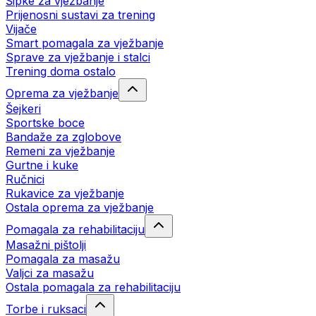
Šipke za vježbanje
Prijenosni sustavi za trening
Vijače
Smart pomagala za vježbanje
Sprave za vježbanje i stalci
Trening doma ostalo
Oprema za vježbanje
Šejkeri
Sportske boce
Bandaže za zglobove
Remeni za vježbanje
Gurtne i kuke
Ručnici
Rukavice za vježbanje
Ostala oprema za vježbanje
Pomagala za rehabilitaciju
Masažni pištolji
Pomagala za masažu
Valjci za masažu
Ostala pomagala za rehabilitaciju
Torbe i ruksaci