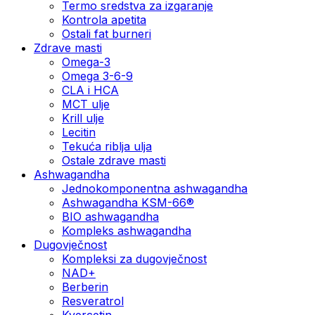
Termo sredstva za izgaranje
Kontrola apetita
Ostali fat burneri
Zdrave masti
Omega-3
Omega 3-6-9
CLA i HCA
MCT ulje
Krill ulje
Lecitin
Tekuća riblja ulja
Ostale zdrave masti
Ashwagandha
Jednokomponentna ashwagandha
Ashwagandha KSM-66®
BIO ashwagandha
Kompleks ashwagandha
Dugovječnost
Kompleksi za dugovječnost
NAD+
Berberin
Resveratrol
Kvercetin