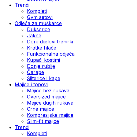
Trendi
Kompleti
Gym setovi
Odjeća za muškarce
Dukserice
Jakne
Donji dijelovi trenirki
Kratke hlače
Funkcionalna odjeća
Kupaći kostimi
Donje rublje
Čarape
Šilterice i kape
Majice i topovi
Majice bez rukava
Oversized majice
Majice dugih rukava
Crne majice
Kompresijske majice
Slim-fit majice
Trendi
Kompleti