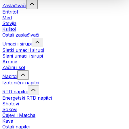
Zaslađivači
Eritritol
Med
Stevija
Ksilitol
Ostali zaslađivači
Umaci i sirupi
Slatki umaci i sirupi
Slani umaci i sirupi
Arome
Začini i sol
Napitci
Izotonični napitci
RTD napitci
Energetski RTD napitci
Shotovi
Sokovi
Čajevi i Matcha
Kava
Ostali napitci