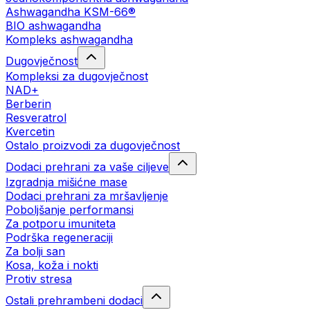
Ashwagandha KSM-66®
BIO ashwagandha
Kompleks ashwagandha
Dugovječnost
Kompleksi za dugovječnost
NAD+
Berberin
Resveratrol
Kvercetin
Ostalo proizvodi za dugovječnost
Dodaci prehrani za vaše ciljeve
Izgradnja mišićne mase
Dodaci prehrani za mršavljenje
Poboljšanje performansi
Za potporu imuniteta
Podrška regeneraciji
Za bolji san
Kosa, koža i nokti
Protiv stresa
Ostali prehrambeni dodaci