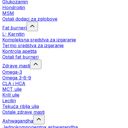
Glukozamin
Hondroitin
MSM
Ostali dodaci za zglobove
Fat burneri
L- Karnitin
Kompleksna sredstva za izgaranje
Termo sredstva za izgaranje
Kontrola apetita
Ostali fat burneri
Zdrave masti
Omega-3
Omega 3-6-9
CLA i HCA
MCT ulje
Krill ulje
Lecitin
Tekuća riblja ulja
Ostale zdrave masti
Ashwagandha
Jednokomponentna ashwagandha