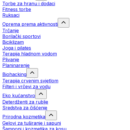
Torbe za hranu i dodaci
Fitness torbe
Ruksaci
Oprema prema aktivnosti
Trčanje
Borilački sportovi
Biciklizam
Joga i pilates
Terapija hladnom vodom
Plivanje
Planinarenje
Biohacking
Terapija crvenim svjetlom
Filteri i vrčevi za vodu
Eko kućanstvo
Deterdženti za rublje
Sredstva za čišćenje
Prirodna kozmetika
Gelovi za tuširanje i sapuni
Šamponi i kozmetika za kosu