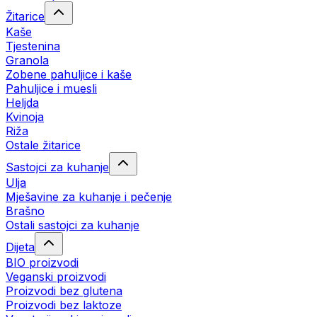
Žitarice
Kaše
Tjestenina
Granola
Zobene pahuljice i kaše
Pahuljice i muesli
Heljda
Kvinoja
Riža
Ostale žitarice
Sastojci za kuhanje
Ulja
Mješavine za kuhanje i pečenje
Brašno
Ostali sastojci za kuhanje
Dijeta
BIO proizvodi
Veganski proizvodi
Proizvodi bez glutena
Proizvodi bez laktoze