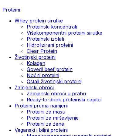
Proteini
Whey protein sirutke
Proteinski koncentrati
Višekomponentni proteini sirutke
Proteinski izolati
Hidrolizirani proteini
Clear Protein
Životinjski proteini
Kolagen
Goveđi beef protein
Noćni proteini
Ostali životinjski proteini
Zamjenski obroci
Zamjenski obroci u prahu
Ready-to-drink proteinski napitci
Proteini prema namjeni
Proteini za masu
Proteini za mršavljenje
Proteini za žene
Veganski i biljni proteini
Monokomponentni veganski proteini