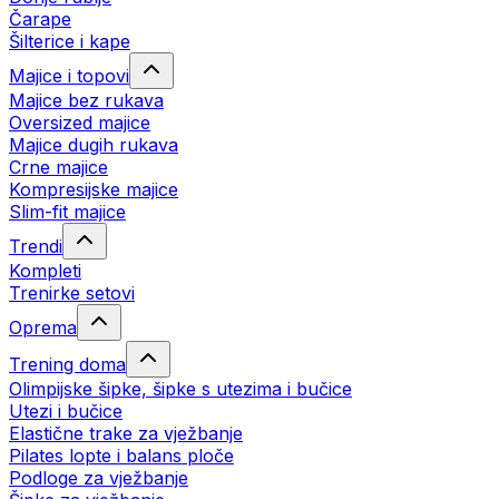
Čarape
Šilterice i kape
Majice i topovi
Majice bez rukava
Oversized majice
Majice dugih rukava
Crne majice
Kompresijske majice
Slim-fit majice
Trendi
Kompleti
Trenirke setovi
Oprema
Trening doma
Olimpijske šipke, šipke s utezima i bučice
Utezi i bučice
Elastične trake za vježbanje
Pilates lopte i balans ploče
Podloge za vježbanje