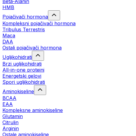
Beta-Alanin
HMB
Pojačivači hormona
Kompleksni pojačivači hormona
Tribulus Terrestris
Maca
DAA
Ostali pojačivači hormona
Ugljikohidrati
Brzi ugljikohidrati
All-in-one proteini
Energetski gelovi
Spori ugljikohidrati
Aminokiseline
BCAA
EAA
Kompleksne aminokiseline
Glutamin
Citrulin
Arginin
Ostale aminokiseline