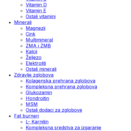
Vitamin D
Vitamin E
Ostali vitamini
Minerali
Magnezij
Cink
Multimineral
ZMA i ZMB
Kalcij
Željezo
Elektroliti
Ostali minerali
Zdravlje zglobova
Kolagenska prehrana zglobova
Kompleksna prehrana zglobova
Glukozamin
Hondroitin
MSM
Ostali dodaci za zglobove
Fat burneri
L- Karnitin
Kompleksna sredstva za izgaranje