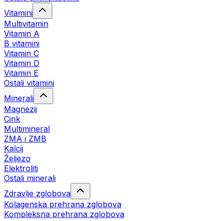
Vitamini
Multivitamin
Vitamin A
B vitamini
Vitamin C
Vitamin D
Vitamin E
Ostali vitamini
Minerali
Magnezij
Cink
Multimineral
ZMA i ZMB
Kalcij
Željezo
Elektroliti
Ostali minerali
Zdravlje zglobova
Kolagenska prehrana zglobova
Kompleksna prehrana zglobova