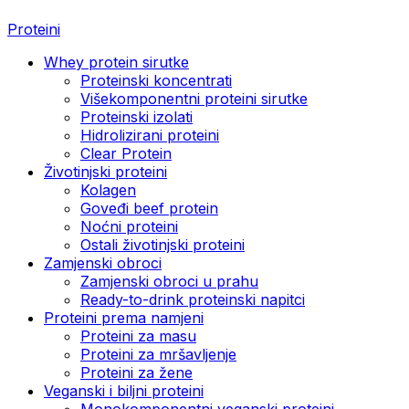
Proteini
Whey protein sirutke
Proteinski koncentrati
Višekomponentni proteini sirutke
Proteinski izolati
Hidrolizirani proteini
Clear Protein
Životinjski proteini
Kolagen
Goveđi beef protein
Noćni proteini
Ostali životinjski proteini
Zamjenski obroci
Zamjenski obroci u prahu
Ready-to-drink proteinski napitci
Proteini prema namjeni
Proteini za masu
Proteini za mršavljenje
Proteini za žene
Veganski i biljni proteini
Monokomponentni veganski proteini