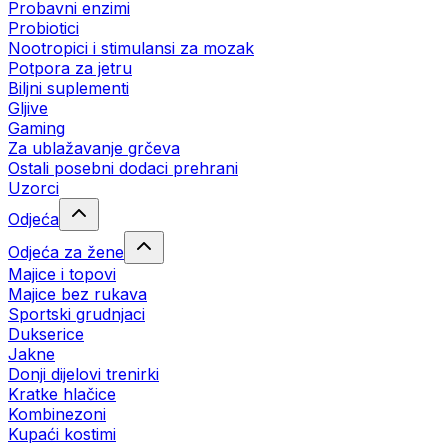
Probavni enzimi
Probiotici
Nootropici i stimulansi za mozak
Potpora za jetru
Biljni suplementi
Gljive
Gaming
Za ublažavanje grčeva
Ostali posebni dodaci prehrani
Uzorci
Odjeća
Odjeća za žene
Majice i topovi
Majice bez rukava
Sportski grudnjaci
Dukserice
Jakne
Donji dijelovi trenirki
Kratke hlačice
Kombinezoni
Kupaći kostimi