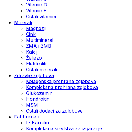
Vitamin D
Vitamin E
Ostali vitamini
Minerali
Magnezij
Cink
Multimineral
ZMA i ZMB
Kalcij
Željezo
Elektroliti
Ostali minerali
Zdravlje zglobova
Kolagenska prehrana zglobova
Kompleksna prehrana zglobova
Glukozamin
Hondroitin
MSM
Ostali dodaci za zglobove
Fat burneri
L- Karnitin
Kompleksna sredstva za izgaranje