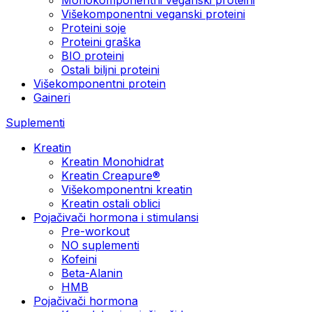
Višekomponentni veganski proteini
Proteini soje
Proteini graška
BIO proteini
Ostali biljni proteini
Višekomponentni protein
Gaineri
Suplementi
Kreatin
Kreatin Monohidrat
Kreatin Creapure®
Višekomponentni kreatin
Kreatin ostali oblici
Pojačivači hormona i stimulansi
Pre-workout
NO suplementi
Kofeini
Beta-Alanin
HMB
Pojačivači hormona