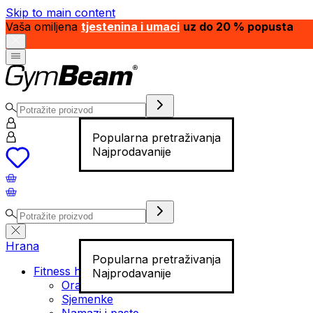
Skip to main content
Vaša omiljena
tjestenina i umaci
uz do 20 % popusta
Popularna pretraživanja
Najprodavanije
Hrana
Popularna pretraživanja
Fitness hrana
Najprodavanije
Orašasti plodovi
Sjemenke
Namazi i paste