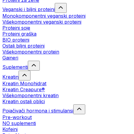
Proteini za žene
Veganski i biljni proteini
Monokomponentni veganski proteini
Višekomponentni veganski proteini
Proteini soje
Proteini graška
BIO proteini
Ostali biljni proteini
Višekomponentni protein
Gaineri
Suplementi
Kreatin
Kreatin Monohidrat
Kreatin Creapure®
Višekomponentni kreatin
Kreatin ostali oblici
Pojačivači hormona i stimulansi
Pre-workout
NO suplementi
Kofeini