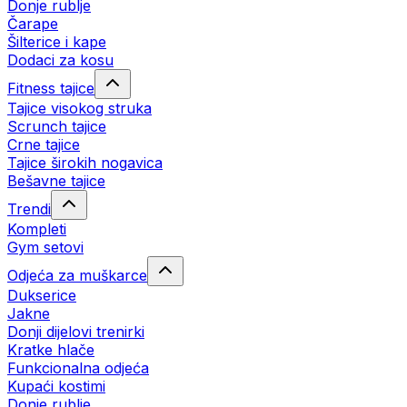
Donje rublje
Čarape
Šilterice i kape
Dodaci za kosu
Fitness tajice
Tajice visokog struka
Scrunch tajice
Crne tajice
Tajice širokih nogavica
Bešavne tajice
Trendi
Kompleti
Gym setovi
Odjeća za muškarce
Dukserice
Jakne
Donji dijelovi trenirki
Kratke hlače
Funkcionalna odjeća
Kupaći kostimi
Donje rublje