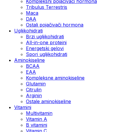
Kompleksni pojačivači hormona
Tribulus Terrestris
Maca
DAA
Ostali pojačivači hormona
Ugljikohidrati
Brzi ugljikohidrati
All-in-one proteini
Energetski gelovi
Spori ugljikohidrati
Aminokiseline
BCAA
EAA
Kompleksne aminokiseline
Glutamin
Citrulin
Arginin
Ostale aminokiseline
Vitamini
Multivitamin
Vitamin A
B vitamini
Vitamin C