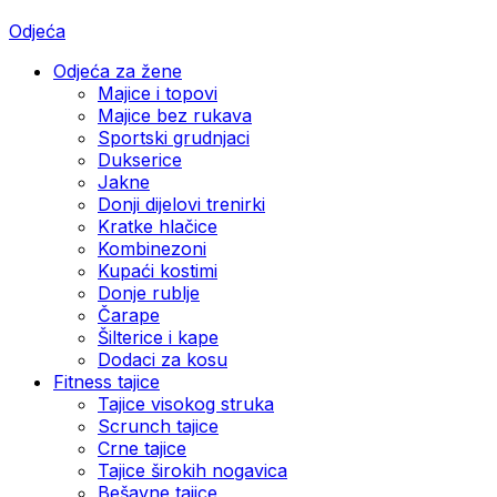
Odjeća
Odjeća za žene
Majice i topovi
Majice bez rukava
Sportski grudnjaci
Dukserice
Jakne
Donji dijelovi trenirki
Kratke hlačice
Kombinezoni
Kupaći kostimi
Donje rublje
Čarape
Šilterice i kape
Dodaci za kosu
Fitness tajice
Tajice visokog struka
Scrunch tajice
Crne tajice
Tajice širokih nogavica
Bešavne tajice