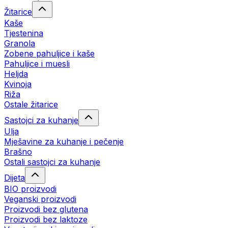
Žitarice
Kaše
Tjestenina
Granola
Zobene pahuljice i kaše
Pahuljice i muesli
Heljda
Kvinoja
Riža
Ostale žitarice
Sastojci za kuhanje
Ulja
Mješavine za kuhanje i pečenje
Brašno
Ostali sastojci za kuhanje
Dijeta
BIO proizvodi
Veganski proizvodi
Proizvodi bez glutena
Proizvodi bez laktoze