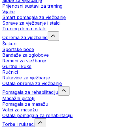
Šipke za vježbanje
Prijenosni sustavi za trening
Vijače
Smart pomagala za vježbanje
Sprave za vježbanje i stalci
Trening doma ostalo
Oprema za vježbanje
Šejkeri
Sportske boce
Bandaže za zglobove
Remeni za vježbanje
Gurtne i kuke
Ručnici
Rukavice za vježbanje
Ostala oprema za vježbanje
Pomagala za rehabilitaciju
Masažni pištolji
Pomagala za masažu
Valjci za masažu
Ostala pomagala za rehabilitaciju
Torbe i ruksaci