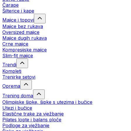
Čarape
Šilterice i kape
Majice i topovi
Majice bez rukava
Oversized majice
Majice dugih rukava
Crne majice
Kompresijske majice
Slim-fit majice
Trendi
Kompleti
Trenirke setovi
Oprema
Trening doma
Olimpijske šipke, šipke s utezima i bučice
Utezi i bučice
Elastične trake za vježbanje
Pilates lopte i balans ploče
Podloge za vježbanje