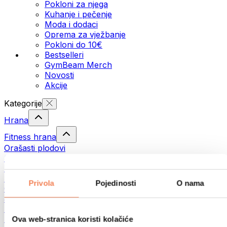
Pokloni za njega
Kuhanje i pečenje
Moda i dodaci
Oprema za vježbanje
Pokloni do 10€
Bestselleri
GymBeam Merch
Novosti
Akcije
Kategorije
Hrana
Fitness hrana
Orašasti plodovi
Sjemenke
Namazi i paste
Ribe
Privola
Pojedinosti
O nama
Gotovi obroci
Jaja
Kruh i pecivo
Meso
Ova web-stranica koristi kolačiće