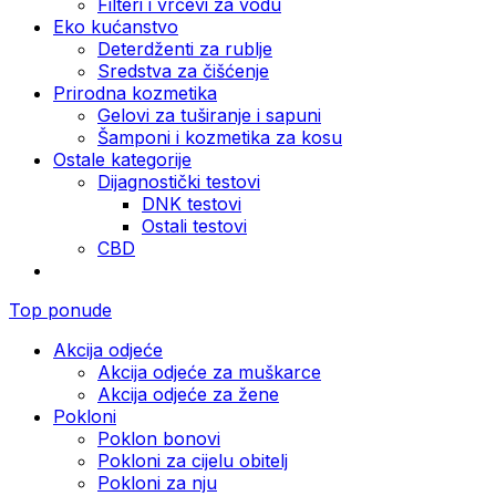
Filteri i vrčevi za vodu
Eko kućanstvo
Deterdženti za rublje
Sredstva za čišćenje
Prirodna kozmetika
Gelovi za tuširanje i sapuni
Šamponi i kozmetika za kosu
Ostale kategorije
Dijagnostički testovi
DNK testovi
Ostali testovi
CBD
Top ponude
Akcija odjeće
Akcija odjeće za muškarce
Akcija odjeće za žene
Pokloni
Poklon bonovi
Pokloni za cijelu obitelj
Pokloni za nju