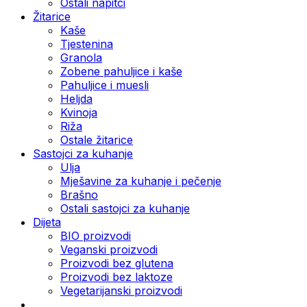
Ostali napitci
Žitarice
Kaše
Tjestenina
Granola
Zobene pahuljice i kaše
Pahuljice i muesli
Heljda
Kvinoja
Riža
Ostale žitarice
Sastojci za kuhanje
Ulja
Mješavine za kuhanje i pečenje
Brašno
Ostali sastojci za kuhanje
Dijeta
BIO proizvodi
Veganski proizvodi
Proizvodi bez glutena
Proizvodi bez laktoze
Vegetarijanski proizvodi