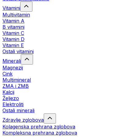
Vitamini
Multivitamin
Vitamin A
B vitamini
Vitamin C
Vitamin D
Vitamin E
Ostali vitamini
Minerali
Magnezij
Cink
Multimineral
ZMA i ZMB
Kalcij
Željezo
Elektroliti
Ostali minerali
Zdravlje zglobova
Kolagenska prehrana zglobova
Kompleksna prehrana zglobova