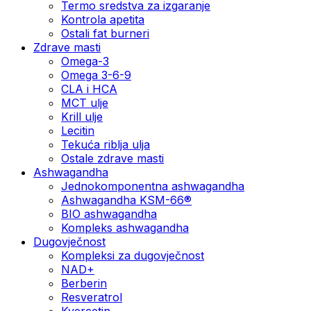
Termo sredstva za izgaranje
Kontrola apetita
Ostali fat burneri
Zdrave masti
Omega-3
Omega 3-6-9
CLA i HCA
MCT ulje
Krill ulje
Lecitin
Tekuća riblja ulja
Ostale zdrave masti
Ashwagandha
Jednokomponentna ashwagandha
Ashwagandha KSM-66®
BIO ashwagandha
Kompleks ashwagandha
Dugovječnost
Kompleksi za dugovječnost
NAD+
Berberin
Resveratrol
Kvercetin