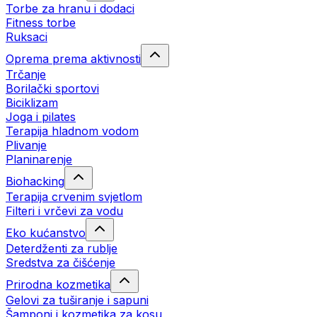
Torbe za hranu i dodaci
Fitness torbe
Ruksaci
Oprema prema aktivnosti
Trčanje
Borilački sportovi
Biciklizam
Joga i pilates
Terapija hladnom vodom
Plivanje
Planinarenje
Biohacking
Terapija crvenim svjetlom
Filteri i vrčevi za vodu
Eko kućanstvo
Deterdženti za rublje
Sredstva za čišćenje
Prirodna kozmetika
Gelovi za tuširanje i sapuni
Šamponi i kozmetika za kosu