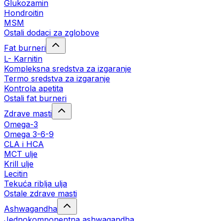
Glukozamin
Hondroitin
MSM
Ostali dodaci za zglobove
Fat burneri
L- Karnitin
Kompleksna sredstva za izgaranje
Termo sredstva za izgaranje
Kontrola apetita
Ostali fat burneri
Zdrave masti
Omega-3
Omega 3-6-9
CLA i HCA
MCT ulje
Krill ulje
Lecitin
Tekuća riblja ulja
Ostale zdrave masti
Ashwagandha
Jednokomponentna ashwagandha