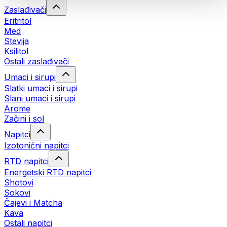
Zaslađivači
Eritritol
Med
Stevija
Ksilitol
Ostali zaslađivači
Umaci i sirupi
Slatki umaci i sirupi
Slani umaci i sirupi
Arome
Začini i sol
Napitci
Izotonični napitci
RTD napitci
Energetski RTD napitci
Shotovi
Sokovi
Čajevi i Matcha
Kava
Ostali napitci