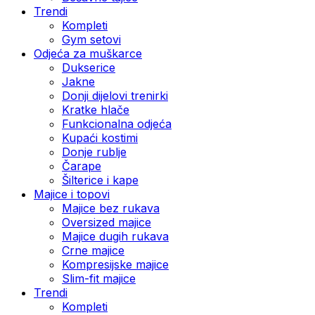
Trendi
Kompleti
Gym setovi
Odjeća za muškarce
Dukserice
Jakne
Donji dijelovi trenirki
Kratke hlače
Funkcionalna odjeća
Kupaći kostimi
Donje rublje
Čarape
Šilterice i kape
Majice i topovi
Majice bez rukava
Oversized majice
Majice dugih rukava
Crne majice
Kompresijske majice
Slim-fit majice
Trendi
Kompleti