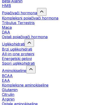
Beta-Alanin
HMB
Pojačivači hormona
Kompleksni pojačivači hormona
Tribulus Terrestris
Maca
DAA
Ostali pojačivači hormona
Ugljikohidrati
Brzi ugljikohidrati
All-in-one proteini
Energetski gelovi
Spori ugljikohidrati
Aminokiseline
BCAA
EAA
Kompleksne aminokiseline
Glutamin
Citrulin
Arginin
Ostale aminokiseline