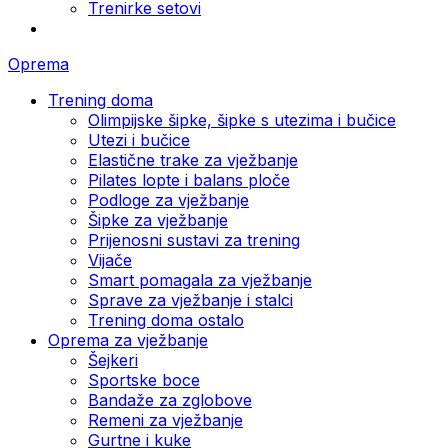
Trenirke setovi
Oprema
Trening doma
Olimpijske šipke, šipke s utezima i bučice
Utezi i bučice
Elastične trake za vježbanje
Pilates lopte i balans ploče
Podloge za vježbanje
Šipke za vježbanje
Prijenosni sustavi za trening
Vijače
Smart pomagala za vježbanje
Sprave za vježbanje i stalci
Trening doma ostalo
Oprema za vježbanje
Šejkeri
Sportske boce
Bandaže za zglobove
Remeni za vježbanje
Gurtne i kuke