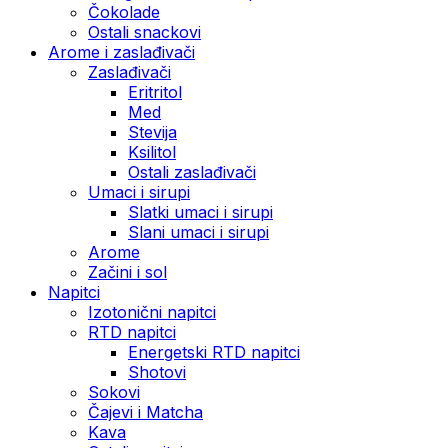
Čokolade
Ostali snackovi
Arome i zaslađivači
Zaslađivači
Eritritol
Med
Stevija
Ksilitol
Ostali zaslađivači
Umaci i sirupi
Slatki umaci i sirupi
Slani umaci i sirupi
Arome
Začini i sol
Napitci
Izotonični napitci
RTD napitci
Energetski RTD napitci
Shotovi
Sokovi
Čajevi i Matcha
Kava