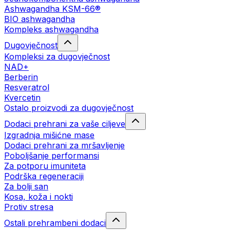
Ashwagandha KSM-66®
BIO ashwagandha
Kompleks ashwagandha
Dugovječnost
Kompleksi za dugovječnost
NAD+
Berberin
Resveratrol
Kvercetin
Ostalo proizvodi za dugovječnost
Dodaci prehrani za vaše ciljeve
Izgradnja mišićne mase
Dodaci prehrani za mršavljenje
Poboljšanje performansi
Za potporu imuniteta
Podrška regeneraciji
Za bolji san
Kosa, koža i nokti
Protiv stresa
Ostali prehrambeni dodaci