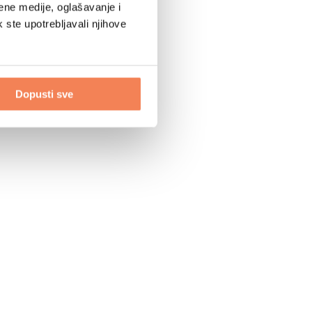
ene medije, oglašavanje i
k ste upotrebljavali njihove
Dopusti sve