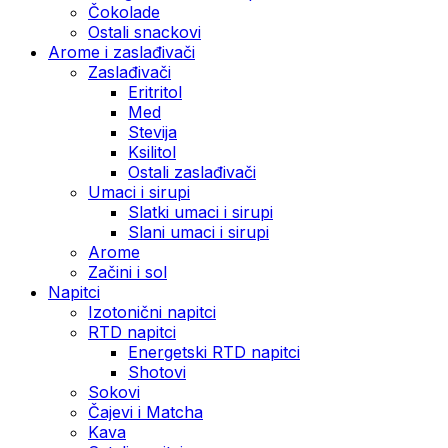
Čokolade
Ostali snackovi
Arome i zaslađivači
Zaslađivači
Eritritol
Med
Stevija
Ksilitol
Ostali zaslađivači
Umaci i sirupi
Slatki umaci i sirupi
Slani umaci i sirupi
Arome
Začini i sol
Napitci
Izotonični napitci
RTD napitci
Energetski RTD napitci
Shotovi
Sokovi
Čajevi i Matcha
Kava