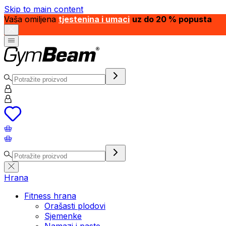
Skip to main content
Vaša omiljena
tjestenina i umaci
uz do 20 % popusta
Hrana
Fitness hrana
Orašasti plodovi
Sjemenke
Namazi i paste