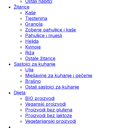
Ostali napitci
Žitarice
Kaše
Tjestenina
Granola
Zobene pahuljice i kaše
Pahuljice i muesli
Heljda
Kvinoja
Riža
Ostale žitarice
Sastojci za kuhanje
Ulja
Mješavine za kuhanje i pečenje
Brašno
Ostali sastojci za kuhanje
Dijeta
BIO proizvodi
Veganski proizvodi
Proizvodi bez glutena
Proizvodi bez laktoze
Vegetarijanski proizvodi