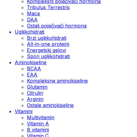
Kompleksni pojačivači hormona
Tribulus Terrestris
Maca
DAA
Ostali pojačivači hormona
Ugljikohidrati
Brzi ugljikohidrati
All-in-one proteini
Energetski gelovi
Spori ugljikohidrati
Aminokiseline
BCAA
EAA
Kompleksne aminokiseline
Glutamin
Citrulin
Arginin
Ostale aminokiseline
Vitamini
Multivitamin
Vitamin A
B vitamini
Vitamin C