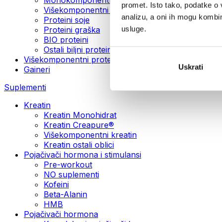
promet. Isto tako, podatke o 
Višekomponentni veganski proteini
analizu, a oni ih mogu kombini
Proteini soje
usluge.
Proteini graška
BIO proteini
Ostali biljni proteini
Višekomponentni protein
Uskrati
Gaineri
Suplementi
Kreatin
Kreatin Monohidrat
Kreatin Creapure®
Višekomponentni kreatin
Kreatin ostali oblici
Pojačivači hormona i stimulansi
Pre-workout
NO suplementi
Kofeini
Beta-Alanin
HMB
Pojačivači hormona