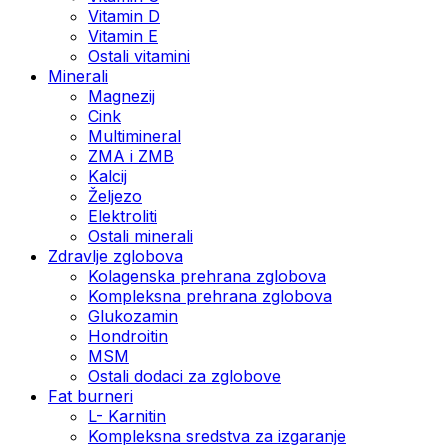
Vitamin D
Vitamin E
Ostali vitamini
Minerali
Magnezij
Cink
Multimineral
ZMA i ZMB
Kalcij
Željezo
Elektroliti
Ostali minerali
Zdravlje zglobova
Kolagenska prehrana zglobova
Kompleksna prehrana zglobova
Glukozamin
Hondroitin
MSM
Ostali dodaci za zglobove
Fat burneri
L- Karnitin
Kompleksna sredstva za izgaranje