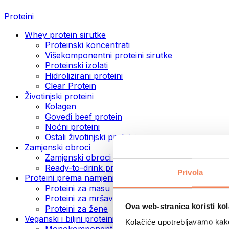
Proteini
Whey protein sirutke
Proteinski koncentrati
Višekomponentni proteini sirutke
Proteinski izolati
Hidrolizirani proteini
Clear Protein
Životinjski proteini
Kolagen
Goveđi beef protein
Noćni proteini
Ostali životinjski proteini
Zamjenski obroci
Zamjenski obroci u prahu
Ready-to-drink proteinski napitci
Privola
Proteini prema namjeni
Proteini za masu
Proteini za mršavljenje
Ova web-stranica koristi kol
Proteini za žene
Veganski i biljni proteini
Kolačiće upotrebljavamo kako 
Monokomponentni veganski proteini