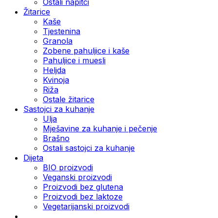
Ostali napitci
Žitarice
Kaše
Tjestenina
Granola
Zobene pahuljice i kaše
Pahuljice i muesli
Heljda
Kvinoja
Riža
Ostale žitarice
Sastojci za kuhanje
Ulja
Mješavine za kuhanje i pečenje
Brašno
Ostali sastojci za kuhanje
Dijeta
BIO proizvodi
Veganski proizvodi
Proizvodi bez glutena
Proizvodi bez laktoze
Vegetarijanski proizvodi