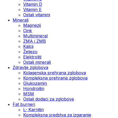
Vitamin D
Vitamin E
Ostali vitamini
Minerali
Magnezij
Cink
Multimineral
ZMA i ZMB
Kalcij
Željezo
Elektroliti
Ostali minerali
Zdravlje zglobova
Kolagenska prehrana zglobova
Kompleksna prehrana zglobova
Glukozamin
Hondroitin
MSM
Ostali dodaci za zglobove
Fat burneri
L- Karnitin
Kompleksna sredstva za izgaranje