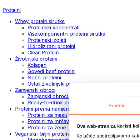
Proteini
Whey protein sirutke
Proteinski koncentrati
Višekomponentni proteini sirutke
Proteinski izolati
Hidrolizirani proteini
Clear Protein
Životinjski proteini
Kolagen
Goveđi beef protein
Noćni proteini
Ostali životinjski proteini
Zamjenski obroci
Zamjenski obroci u prahu
Ready-to-drink proteinski napitci
Privola
Proteini prema namjeni
Proteini za masu
Proteini za mršavljenje
Ova web-stranica koristi kol
Proteini za žene
Veganski i biljni proteini
Kolačiće upotrebljavamo kako 
Monokomponentni veganski proteini