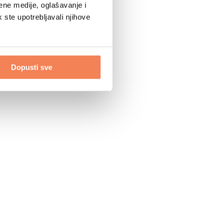
ene medije, oglašavanje i
k ste upotrebljavali njihove
Dopusti sve