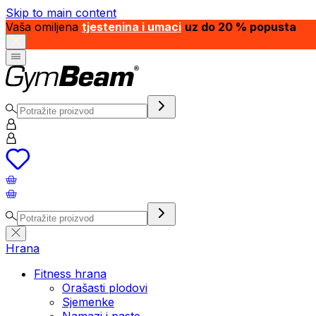
Skip to main content
Vaša omiljena
tjestenina i umaci
uz do 20 % popusta
Hrana
Fitness hrana
Orašasti plodovi
Sjemenke
Namazi i paste