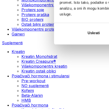
promet. Isto tako, podatke o 
Višekomponentni veganski proteini
analizu, a oni ih mogu kombini
Proteini soje
usluge.
Proteini graška
BIO proteini
Ostali biljni proteini
Višekomponentni protein
Uskrati
Gaineri
Suplementi
Kreatin
Kreatin Monohidrat
Kreatin Creapure®
Višekomponentni kreatin
Kreatin ostali oblici
Pojačivači hormona i stimulansi
Pre-workout
NO suplementi
Kofeini
Beta-Alanin
HMB
Pojačivači hormona