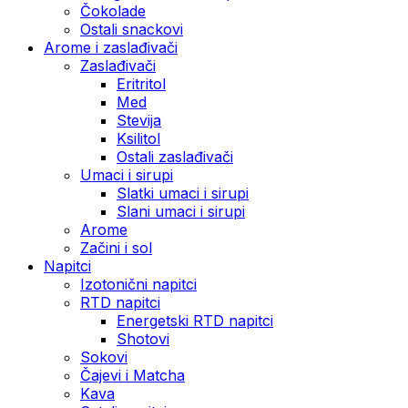
Čokolade
Ostali snackovi
Arome i zaslađivači
Zaslađivači
Eritritol
Med
Stevija
Ksilitol
Ostali zaslađivači
Umaci i sirupi
Slatki umaci i sirupi
Slani umaci i sirupi
Arome
Začini i sol
Napitci
Izotonični napitci
RTD napitci
Energetski RTD napitci
Shotovi
Sokovi
Čajevi i Matcha
Kava