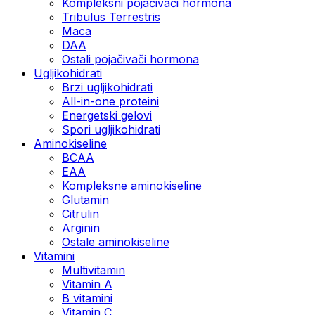
Kompleksni pojačivači hormona
Tribulus Terrestris
Maca
DAA
Ostali pojačivači hormona
Ugljikohidrati
Brzi ugljikohidrati
All-in-one proteini
Energetski gelovi
Spori ugljikohidrati
Aminokiseline
BCAA
EAA
Kompleksne aminokiseline
Glutamin
Citrulin
Arginin
Ostale aminokiseline
Vitamini
Multivitamin
Vitamin A
B vitamini
Vitamin C