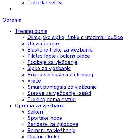
Trenirke setovi
Oprema
Trening doma
Olimpijske šipke, šipke s utezima i bučice
Utezi i bučice
Elastične trake za vježbanje
Pilates lopte i balans ploče
Podloge za vježbanje
Šipke za vježbanje
Prijenosni sustavi za trening
Vijače
Smart pomagala za vježbanje
Sprave za vježbanje i stalci
Trening doma ostalo
Oprema za vježbanje
Šejkeri
Sportske boce
Bandaže za zglobove
Remeni za vježbanje
Gurtne i kuke