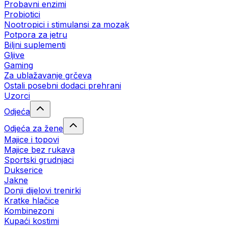
Probavni enzimi
Probiotici
Nootropici i stimulansi za mozak
Potpora za jetru
Biljni suplementi
Gljive
Gaming
Za ublažavanje grčeva
Ostali posebni dodaci prehrani
Uzorci
Odjeća
Odjeća za žene
Majice i topovi
Majice bez rukava
Sportski grudnjaci
Dukserice
Jakne
Donji dijelovi trenirki
Kratke hlačice
Kombinezoni
Kupaći kostimi