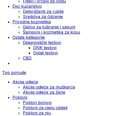
Filteri i vrčevi za vodu
Eko kućanstvo
Deterdženti za rublje
Sredstva za čišćenje
Prirodna kozmetika
Gelovi za tuširanje i sapuni
Šamponi i kozmetika za kosu
Ostale kategorije
Dijagnostički testovi
DNK testovi
Ostali testovi
CBD
Top ponude
Akcija odjeće
Akcija odjeće za muškarce
Akcija odjeće za žene
Pokloni
Poklon bonovi
Pokloni za cijelu obitelj
Pokloni za nju