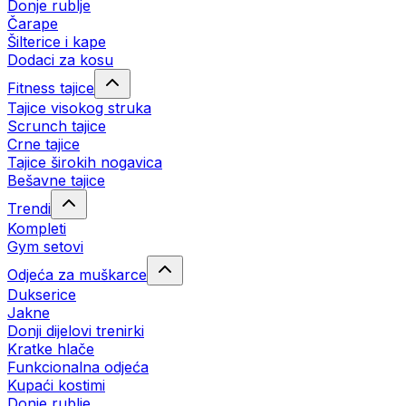
Donje rublje
Čarape
Šilterice i kape
Dodaci za kosu
Fitness tajice
Tajice visokog struka
Scrunch tajice
Crne tajice
Tajice širokih nogavica
Bešavne tajice
Trendi
Kompleti
Gym setovi
Odjeća za muškarce
Dukserice
Jakne
Donji dijelovi trenirki
Kratke hlače
Funkcionalna odjeća
Kupaći kostimi
Donje rublje