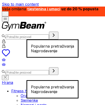
Skip to main content
Vaša omiljena
tjestenina i umaci
uz do 20 % popusta
Popularna pretraživanja
Najprodavanije
Hrana
Popularna pretraživanja
Fitness hrana
Najprodavanije
Orašasti plodovi
Sjemenke
Namazi i paste