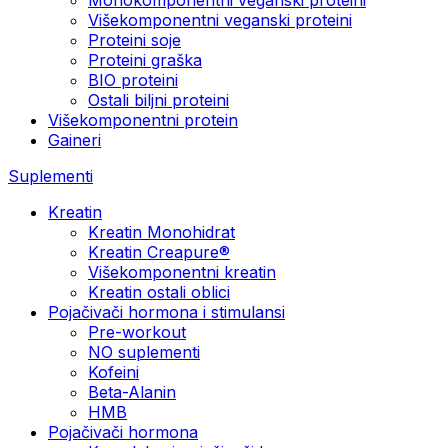
Višekomponentni veganski proteini
Proteini soje
Proteini graška
BIO proteini
Ostali biljni proteini
Višekomponentni protein
Gaineri
Suplementi
Kreatin
Kreatin Monohidrat
Kreatin Creapure®
Višekomponentni kreatin
Kreatin ostali oblici
Pojačivači hormona i stimulansi
Pre-workout
NO suplementi
Kofeini
Beta-Alanin
HMB
Pojačivači hormona