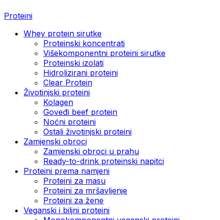
Proteini
Whey protein sirutke
Proteinski koncentrati
Višekomponentni proteini sirutke
Proteinski izolati
Hidrolizirani proteini
Clear Protein
Životinjski proteini
Kolagen
Goveđi beef protein
Noćni proteini
Ostali životinjski proteini
Zamjenski obroci
Zamjenski obroci u prahu
Ready-to-drink proteinski napitci
Proteini prema namjeni
Proteini za masu
Proteini za mršavljenje
Proteini za žene
Veganski i biljni proteini
Monokomponentni veganski proteini