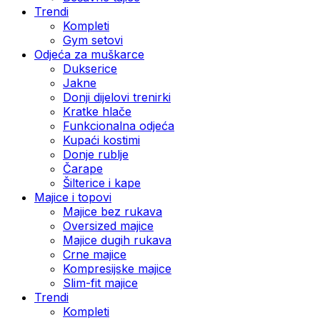
Trendi
Kompleti
Gym setovi
Odjeća za muškarce
Dukserice
Jakne
Donji dijelovi trenirki
Kratke hlače
Funkcionalna odjeća
Kupaći kostimi
Donje rublje
Čarape
Šilterice i kape
Majice i topovi
Majice bez rukava
Oversized majice
Majice dugih rukava
Crne majice
Kompresijske majice
Slim-fit majice
Trendi
Kompleti