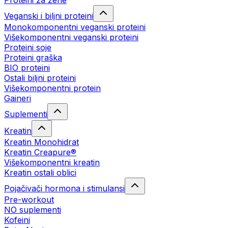
Proteini za žene
Veganski i biljni proteini
Monokomponentni veganski proteini
Višekomponentni veganski proteini
Proteini soje
Proteini graška
BIO proteini
Ostali biljni proteini
Višekomponentni protein
Gaineri
Suplementi
Kreatin
Kreatin Monohidrat
Kreatin Creapure®
Višekomponentni kreatin
Kreatin ostali oblici
Pojačivači hormona i stimulansi
Pre-workout
NO suplementi
Kofeini