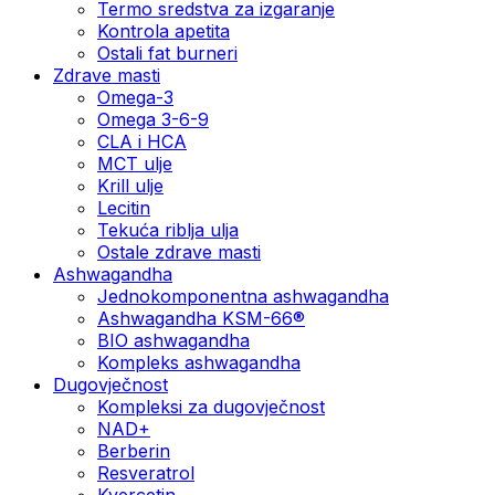
Termo sredstva za izgaranje
Kontrola apetita
Ostali fat burneri
Zdrave masti
Omega-3
Omega 3-6-9
CLA i HCA
MCT ulje
Krill ulje
Lecitin
Tekuća riblja ulja
Ostale zdrave masti
Ashwagandha
Jednokomponentna ashwagandha
Ashwagandha KSM-66®
BIO ashwagandha
Kompleks ashwagandha
Dugovječnost
Kompleksi za dugovječnost
NAD+
Berberin
Resveratrol
Kvercetin