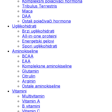
Kompleksni pojačivači hormona
Tribulus Terrestris
Maca
DAA
Ostali pojačivači hormona
Ugljikohidrati
Brzi ugljikohidrati
All-in-one proteini
Energetski gelovi
Spori ugljikohidrati
Aminokiseline
BCAA
EAA
Kompleksne aminokiseline
Glutamin
Citrulin
Arginin
Ostale aminokiseline
Vitamini
Multivitamin
Vitamin A
B vitamini
Vitamin C