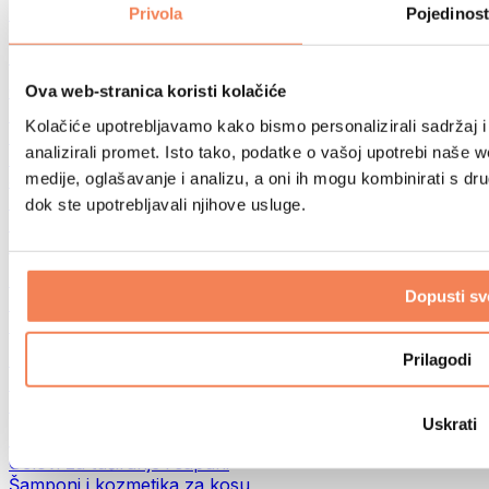
Torbe za hranu i dodaci
Privola
Pojedinost
Fitness torbe
Ruksaci
Oprema prema aktivnosti
Ova web-stranica koristi kolačiće
Trčanje
Kolačiće upotrebljavamo kako bismo personalizirali sadržaj i
Borilački sportovi
analizirali promet. Isto tako, podatke o vašoj upotrebi naše 
Biciklizam
medije, oglašavanje i analizu, a oni ih mogu kombinirati s drug
Joga i pilates
Terapija hladnom vodom
dok ste upotrebljavali njihove usluge.
Plivanje
Planinarenje
Biohacking
Dopusti sv
Terapija crvenim svjetlom
Filteri i vrčevi za vodu
Eko kućanstvo
Prilagodi
Deterdženti za rublje
Sredstva za čišćenje
Uskrati
Prirodna kozmetika
Gelovi za tuširanje i sapuni
Šamponi i kozmetika za kosu