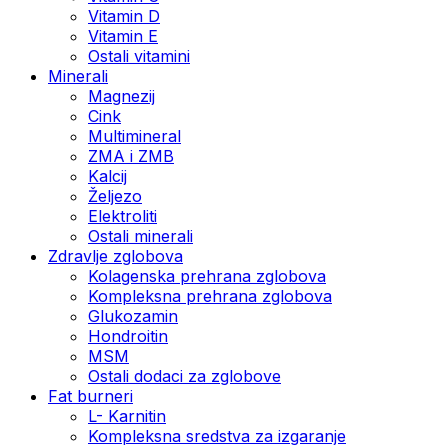
Vitamin D
Vitamin E
Ostali vitamini
Minerali
Magnezij
Cink
Multimineral
ZMA i ZMB
Kalcij
Željezo
Elektroliti
Ostali minerali
Zdravlje zglobova
Kolagenska prehrana zglobova
Kompleksna prehrana zglobova
Glukozamin
Hondroitin
MSM
Ostali dodaci za zglobove
Fat burneri
L- Karnitin
Kompleksna sredstva za izgaranje