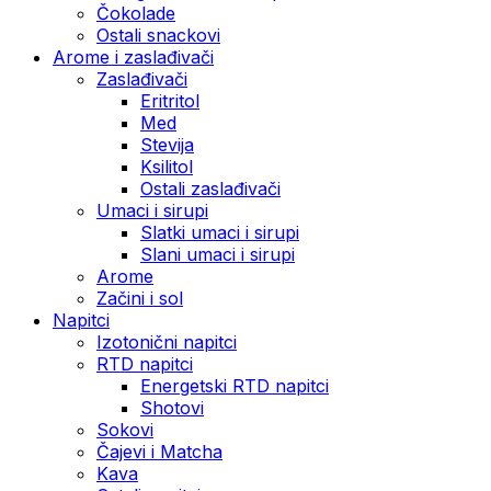
Čokolade
Ostali snackovi
Arome i zaslađivači
Zaslađivači
Eritritol
Med
Stevija
Ksilitol
Ostali zaslađivači
Umaci i sirupi
Slatki umaci i sirupi
Slani umaci i sirupi
Arome
Začini i sol
Napitci
Izotonični napitci
RTD napitci
Energetski RTD napitci
Shotovi
Sokovi
Čajevi i Matcha
Kava