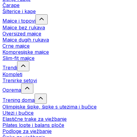
Čarape
Šilterice i kape
Majice i topovi
Majice bez rukava
Oversized majice
Majice dugih rukava
Crne majice
Kompresijske majice
Slim-fit majice
Trendi
Kompleti
Trenirke setovi
Oprema
Trening doma
Olimpijske šipke, šipke s utezima i bučice
Utezi i bučice
Elastične trake za vježbanje
Pilates lopte i balans ploče
Podloge za vježbanje