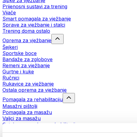
Šipke za vježbanje
Prijenosni sustavi za trening
Vijače
Smart pomagala za vježbanje
Sprave za vježbanje i stalci
Trening doma ostalo
Oprema za vježbanje
Šejkeri
Sportske boce
Bandaže za zglobove
Remeni za vježbanje
Gurtne i kuke
Ručnici
Rukavice za vježbanje
Ostala oprema za vježbanje
Pomagala za rehabilitaciju
Masažni pištolji
Pomagala za masažu
Valjci za masažu
Ostala pomagala za rehabilitaciju
Torbe i ruksaci