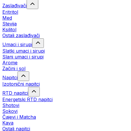
Zaslađivači
Eritritol
Med
Stevija
Ksilitol
Ostali zaslađivači
Umaci i sirupi
Slatki umaci i sirupi
Slani umaci i sirupi
Arome
Začini i sol
Napitci
Izotonični napitci
RTD napitci
Energetski RTD napitci
Shotovi
Sokovi
Čajevi i Matcha
Kava
Ostali napitci