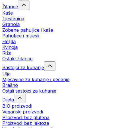
Žitarice
Kaše
Tjestenina
Granola
Zobene pahuljice i kaše
Pahuljice i muesli
Heljda
Kvinoja
Riža
Ostale žitarice
Sastojci za kuhanje
Ulja
Mješavine za kuhanje i pečenje
Brašno
Ostali sastojci za kuhanje
Dijeta
BIO proizvodi
Veganski proizvodi
Proizvodi bez glutena
Proizvodi bez laktoze