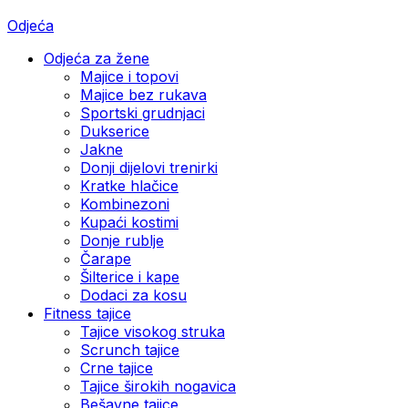
Odjeća
Odjeća za žene
Majice i topovi
Majice bez rukava
Sportski grudnjaci
Dukserice
Jakne
Donji dijelovi trenirki
Kratke hlačice
Kombinezoni
Kupaći kostimi
Donje rublje
Čarape
Šilterice i kape
Dodaci za kosu
Fitness tajice
Tajice visokog struka
Scrunch tajice
Crne tajice
Tajice širokih nogavica
Bešavne tajice