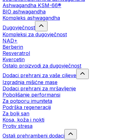
Ashwagandha KSM-66®
BIO ashwagandha
Kompleks ashwagandha
Dugovječnost
Kompleksi za dugovječnost
NAD+
Berberin
Resveratrol
Kvercetin
Ostalo proizvodi za dugovječnost
Dodaci prehrani za vaše ciljeve
Izgradnja mišićne mase
Dodaci prehrani za mršavljenje
Poboljšanje performansi
Za potporu imuniteta
Podrška regeneraciji
Za bolji san
Kosa, koža i nokti
Protiv stresa
Ostali prehrambeni dodaci