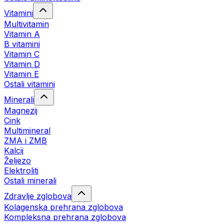
Vitamini
Multivitamin
Vitamin A
B vitamini
Vitamin C
Vitamin D
Vitamin E
Ostali vitamini
Minerali
Magnezij
Cink
Multimineral
ZMA i ZMB
Kalcij
Željezo
Elektroliti
Ostali minerali
Zdravlje zglobova
Kolagenska prehrana zglobova
Kompleksna prehrana zglobova