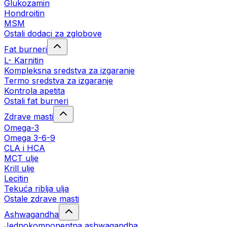
Glukozamin
Hondroitin
MSM
Ostali dodaci za zglobove
Fat burneri
L- Karnitin
Kompleksna sredstva za izgaranje
Termo sredstva za izgaranje
Kontrola apetita
Ostali fat burneri
Zdrave masti
Omega-3
Omega 3-6-9
CLA i HCA
MCT ulje
Krill ulje
Lecitin
Tekuća riblja ulja
Ostale zdrave masti
Ashwagandha
Jednokomponentna ashwagandha