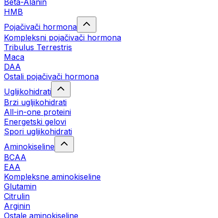
Beta-Alanin
HMB
Pojačivači hormona
Kompleksni pojačivači hormona
Tribulus Terrestris
Maca
DAA
Ostali pojačivači hormona
Ugljikohidrati
Brzi ugljikohidrati
All-in-one proteini
Energetski gelovi
Spori ugljikohidrati
Aminokiseline
BCAA
EAA
Kompleksne aminokiseline
Glutamin
Citrulin
Arginin
Ostale aminokiseline