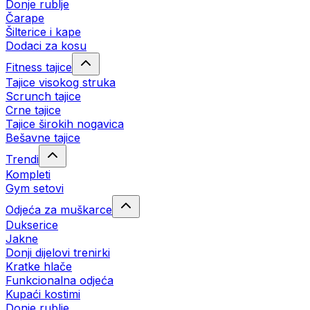
Donje rublje
Čarape
Šilterice i kape
Dodaci za kosu
Fitness tajice
Tajice visokog struka
Scrunch tajice
Crne tajice
Tajice širokih nogavica
Bešavne tajice
Trendi
Kompleti
Gym setovi
Odjeća za muškarce
Dukserice
Jakne
Donji dijelovi trenirki
Kratke hlače
Funkcionalna odjeća
Kupaći kostimi
Donje rublje