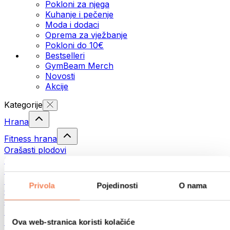
Pokloni za njega
Kuhanje i pečenje
Moda i dodaci
Oprema za vježbanje
Pokloni do 10€
Bestselleri
GymBeam Merch
Novosti
Akcije
Kategorije
Hrana
Fitness hrana
Orašasti plodovi
Sjemenke
Namazi i paste
Ribe
Privola
Pojedinosti
O nama
Gotovi obroci
Jaja
Kruh i pecivo
Meso
Ova web-stranica koristi kolačiće