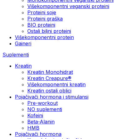
Višekomponentni veganski proteini
Proteini soje
Proteini graška
BIO proteini
Ostali biljni proteini
Višekomponentni protein
Gaineri
Suplementi
Kreatin
Kreatin Monohidrat
Kreatin Creapure®
Višekomponentni kreatin
Kreatin ostali oblici
Pojačivači hormona i stimulansi
Pre-workout
NO suplementi
Kofeini
Beta-Alanin
HMB
Pojačivači hormona