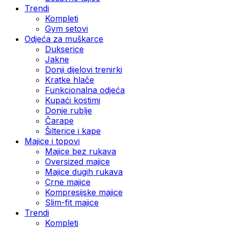
Trendi
Kompleti
Gym setovi
Odjeća za muškarce
Dukserice
Jakne
Donji dijelovi trenirki
Kratke hlače
Funkcionalna odjeća
Kupaći kostimi
Donje rublje
Čarape
Šilterice i kape
Majice i topovi
Majice bez rukava
Oversized majice
Majice dugih rukava
Crne majice
Kompresijske majice
Slim-fit majice
Trendi
Kompleti