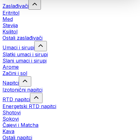
Zaslađivači
Eritritol
Med
Stevija
Ksilitol
Ostali zaslađivači
Umaci i sirupi
Slatki umaci i sirupi
Slani umaci i sirupi
Arome
Začini i sol
Napitci
Izotonični napitci
RTD napitci
Energetski RTD napitci
Shotovi
Sokovi
Čajevi i Matcha
Kava
Ostali napitci