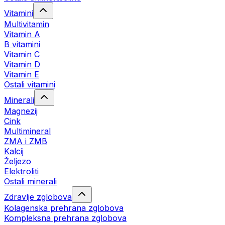
Vitamini
Multivitamin
Vitamin A
B vitamini
Vitamin C
Vitamin D
Vitamin E
Ostali vitamini
Minerali
Magnezij
Cink
Multimineral
ZMA i ZMB
Kalcij
Željezo
Elektroliti
Ostali minerali
Zdravlje zglobova
Kolagenska prehrana zglobova
Kompleksna prehrana zglobova