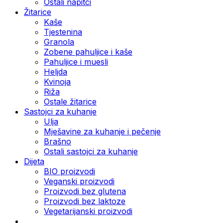
Ostali napitci
Žitarice
Kaše
Tjestenina
Granola
Zobene pahuljice i kaše
Pahuljice i muesli
Heljda
Kvinoja
Riža
Ostale žitarice
Sastojci za kuhanje
Ulja
Mješavine za kuhanje i pečenje
Brašno
Ostali sastojci za kuhanje
Dijeta
BIO proizvodi
Veganski proizvodi
Proizvodi bez glutena
Proizvodi bez laktoze
Vegetarijanski proizvodi