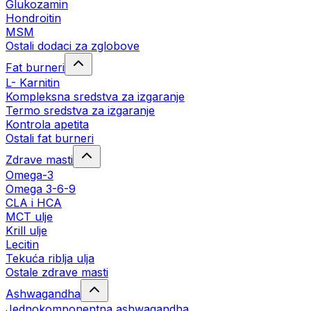
Glukozamin
Hondroitin
MSM
Ostali dodaci za zglobove
Fat burneri
L- Karnitin
Kompleksna sredstva za izgaranje
Termo sredstva za izgaranje
Kontrola apetita
Ostali fat burneri
Zdrave masti
Omega-3
Omega 3-6-9
CLA i HCA
MCT ulje
Krill ulje
Lecitin
Tekuća riblja ulja
Ostale zdrave masti
Ashwagandha
Jednokomponentna ashwagandha