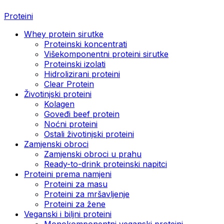
Proteini
Whey protein sirutke
Proteinski koncentrati
Višekomponentni proteini sirutke
Proteinski izolati
Hidrolizirani proteini
Clear Protein
Životinjski proteini
Kolagen
Goveđi beef protein
Noćni proteini
Ostali životinjski proteini
Zamjenski obroci
Zamjenski obroci u prahu
Ready-to-drink proteinski napitci
Proteini prema namjeni
Proteini za masu
Proteini za mršavljenje
Proteini za žene
Veganski i biljni proteini
Monokomponentni veganski proteini