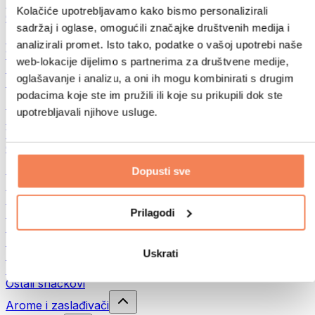
Mahunarke
Kolačiće upotrebljavamo kako bismo personalizirali
Ostalo
sadržaj i oglase, omogućili značajke društvenih medija i
Maslaci od orašastih plodova
analizirali promet. Isto tako, podatke o vašoj upotrebi naše
100% namazi iz orašastih plodova
web-lokacije dijelimo s partnerima za društvene medije,
Slatki namazi od orašastih plodova
oglašavanje i analizu, a oni ih mogu kombinirati s drugim
Proteinski namazi od orašastih plodova
podacima koje ste im pružili ili koje su prikupili dok ste
Supernamirnice
upotrebljavali njihove usluge.
Zelena superhrana
Vlakna
Ostala superhrana
Snackovi
Dopusti sve
Proteinske pločice
Suho meso
Prilagodi
Sušeno voće
Proteinski kolačići
Proteinski čips i krekeri
Uskrati
Energetske i zobene pločice
Čokolade
Ostali snackovi
Arome i zaslađivači