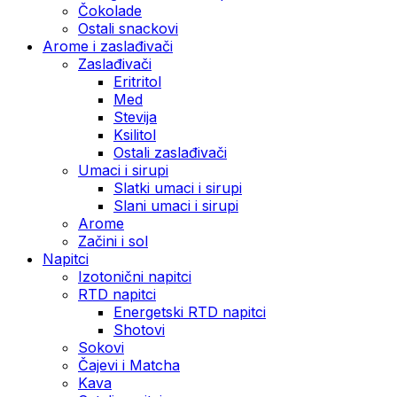
Čokolade
Ostali snackovi
Arome i zaslađivači
Zaslađivači
Eritritol
Med
Stevija
Ksilitol
Ostali zaslađivači
Umaci i sirupi
Slatki umaci i sirupi
Slani umaci i sirupi
Arome
Začini i sol
Napitci
Izotonični napitci
RTD napitci
Energetski RTD napitci
Shotovi
Sokovi
Čajevi i Matcha
Kava