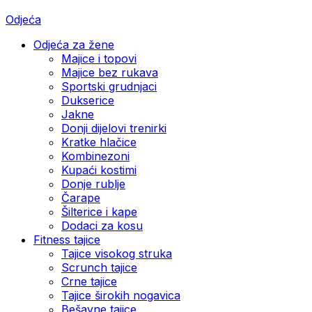
Odjeća
Odjeća za žene
Majice i topovi
Majice bez rukava
Sportski grudnjaci
Dukserice
Jakne
Donji dijelovi trenirki
Kratke hlačice
Kombinezoni
Kupaći kostimi
Donje rublje
Čarape
Šilterice i kape
Dodaci za kosu
Fitness tajice
Tajice visokog struka
Scrunch tajice
Crne tajice
Tajice širokih nogavica
Bešavne tajice