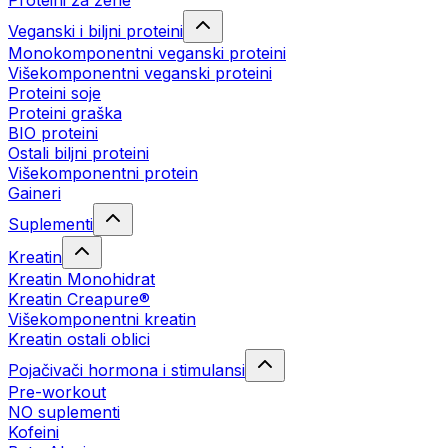
Proteini za žene
Veganski i biljni proteini
Monokomponentni veganski proteini
Višekomponentni veganski proteini
Proteini soje
Proteini graška
BIO proteini
Ostali biljni proteini
Višekomponentni protein
Gaineri
Suplementi
Kreatin
Kreatin Monohidrat
Kreatin Creapure®
Višekomponentni kreatin
Kreatin ostali oblici
Pojačivači hormona i stimulansi
Pre-workout
NO suplementi
Kofeini