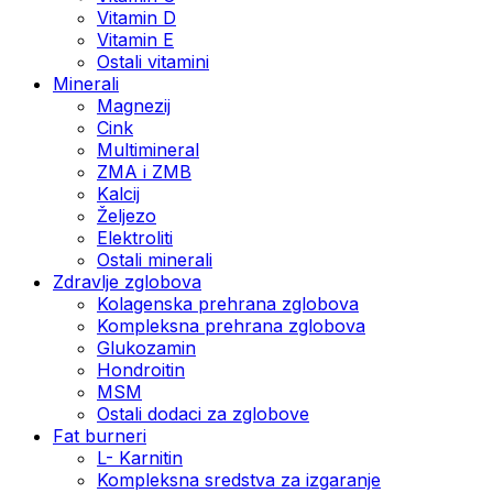
Vitamin D
Vitamin E
Ostali vitamini
Minerali
Magnezij
Cink
Multimineral
ZMA i ZMB
Kalcij
Željezo
Elektroliti
Ostali minerali
Zdravlje zglobova
Kolagenska prehrana zglobova
Kompleksna prehrana zglobova
Glukozamin
Hondroitin
MSM
Ostali dodaci za zglobove
Fat burneri
L- Karnitin
Kompleksna sredstva za izgaranje