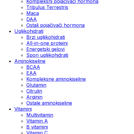
Kompleksni pojačivači hormona
Tribulus Terrestris
Maca
DAA
Ostali pojačivači hormona
Ugljikohidrati
Brzi ugljikohidrati
All-in-one proteini
Energetski gelovi
Spori ugljikohidrati
Aminokiseline
BCAA
EAA
Kompleksne aminokiseline
Glutamin
Citrulin
Arginin
Ostale aminokiseline
Vitamini
Multivitamin
Vitamin A
B vitamini
Vitamin C