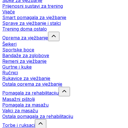
Šipke za vježbanje
Prijenosni sustavi za trening
Vijače
Smart pomagala za vježbanje
Sprave za vježbanje i stalci
Trening doma ostalo
Oprema za vježbanje
Šejkeri
Sportske boce
Bandaže za zglobove
Remeni za vježbanje
Gurtne i kuke
Ručnici
Rukavice za vježbanje
Ostala oprema za vježbanje
Pomagala za rehabilitaciju
Masažni pištolji
Pomagala za masažu
Valjci za masažu
Ostala pomagala za rehabilitaciju
Torbe i ruksaci