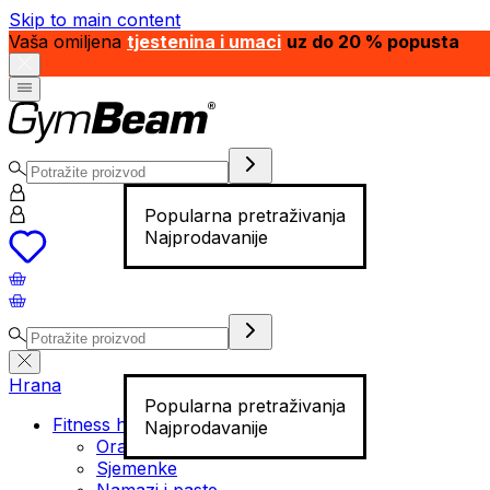
Skip to main content
Vaša omiljena
tjestenina i umaci
uz do 20 % popusta
Popularna pretraživanja
Najprodavanije
Hrana
Popularna pretraživanja
Fitness hrana
Najprodavanije
Orašasti plodovi
Sjemenke
Namazi i paste