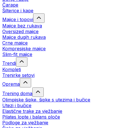
Čarape
Šilterice i kape
Majice i topovi
Majice bez rukava
Oversized majice
Majice dugih rukava
Crne majice
Kompresijske majice
Slim-fit majice
Trendi
Kompleti
Trenirke setovi
Oprema
Trening doma
Olimpijske šipke, šipke s utezima i bučice
Utezi i bučice
Elastične trake za vježbanje
Pilates lopte i balans ploče
Podloge za vježbanje