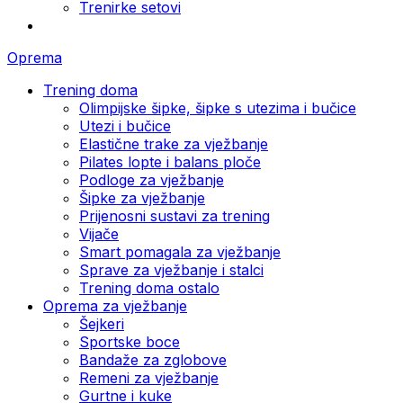
Trenirke setovi
Oprema
Trening doma
Olimpijske šipke, šipke s utezima i bučice
Utezi i bučice
Elastične trake za vježbanje
Pilates lopte i balans ploče
Podloge za vježbanje
Šipke za vježbanje
Prijenosni sustavi za trening
Vijače
Smart pomagala za vježbanje
Sprave za vježbanje i stalci
Trening doma ostalo
Oprema za vježbanje
Šejkeri
Sportske boce
Bandaže za zglobove
Remeni za vježbanje
Gurtne i kuke