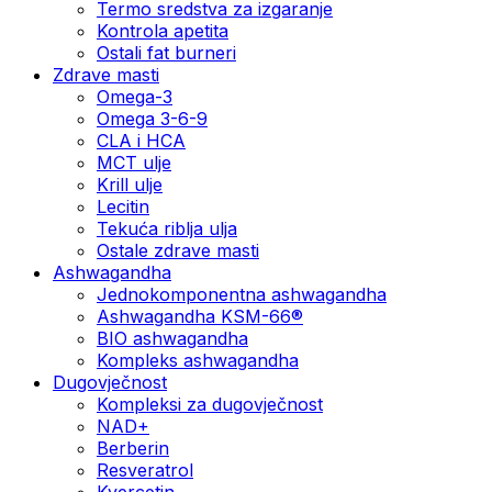
Termo sredstva za izgaranje
Kontrola apetita
Ostali fat burneri
Zdrave masti
Omega-3
Omega 3-6-9
CLA i HCA
MCT ulje
Krill ulje
Lecitin
Tekuća riblja ulja
Ostale zdrave masti
Ashwagandha
Jednokomponentna ashwagandha
Ashwagandha KSM-66®
BIO ashwagandha
Kompleks ashwagandha
Dugovječnost
Kompleksi za dugovječnost
NAD+
Berberin
Resveratrol
Kvercetin