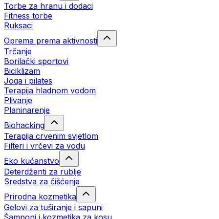
Torbe za hranu i dodaci
Fitness torbe
Ruksaci
Oprema prema aktivnosti
Trčanje
Borilački sportovi
Biciklizam
Joga i pilates
Terapija hladnom vodom
Plivanje
Planinarenje
Biohacking
Terapija crvenim svjetlom
Filteri i vrčevi za vodu
Eko kućanstvo
Deterdženti za rublje
Sredstva za čišćenje
Prirodna kozmetika
Gelovi za tuširanje i sapuni
Šamponi i kozmetika za kosu