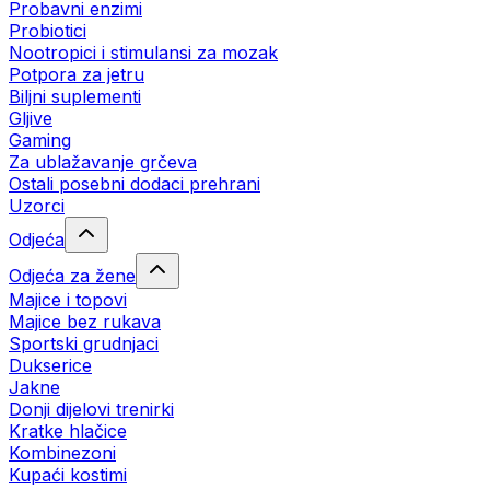
Probavni enzimi
Probiotici
Nootropici i stimulansi za mozak
Potpora za jetru
Biljni suplementi
Gljive
Gaming
Za ublažavanje grčeva
Ostali posebni dodaci prehrani
Uzorci
Odjeća
Odjeća za žene
Majice i topovi
Majice bez rukava
Sportski grudnjaci
Dukserice
Jakne
Donji dijelovi trenirki
Kratke hlačice
Kombinezoni
Kupaći kostimi