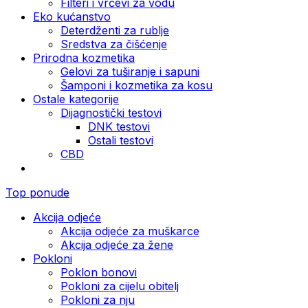
Filteri i vrčevi za vodu
Eko kućanstvo
Deterdženti za rublje
Sredstva za čišćenje
Prirodna kozmetika
Gelovi za tuširanje i sapuni
Šamponi i kozmetika za kosu
Ostale kategorije
Dijagnostički testovi
DNK testovi
Ostali testovi
CBD
Top ponude
Akcija odjeće
Akcija odjeće za muškarce
Akcija odjeće za žene
Pokloni
Poklon bonovi
Pokloni za cijelu obitelj
Pokloni za nju