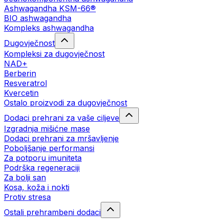
Ashwagandha KSM-66®
BIO ashwagandha
Kompleks ashwagandha
Dugovječnost
Kompleksi za dugovječnost
NAD+
Berberin
Resveratrol
Kvercetin
Ostalo proizvodi za dugovječnost
Dodaci prehrani za vaše ciljeve
Izgradnja mišićne mase
Dodaci prehrani za mršavljenje
Poboljšanje performansi
Za potporu imuniteta
Podrška regeneraciji
Za bolji san
Kosa, koža i nokti
Protiv stresa
Ostali prehrambeni dodaci