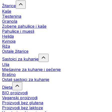
Žitarice
Kaše
Tjestenina
Granola
Zobene pahuljice i kaše
Pahuljice i muesli
Heljda
Kvinoja
Riža
Ostale žitarice
Sastojci za kuhanje
Ulja
Mješavine za kuhanje i pečenje
Brašno
Ostali sastojci za kuhanje
Dijeta
BIO proizvodi
Veganski proizvodi
Proizvodi bez glutena
Proizvodi bez laktoze