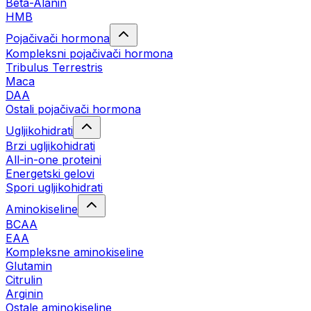
Beta-Alanin
HMB
Pojačivači hormona
Kompleksni pojačivači hormona
Tribulus Terrestris
Maca
DAA
Ostali pojačivači hormona
Ugljikohidrati
Brzi ugljikohidrati
All-in-one proteini
Energetski gelovi
Spori ugljikohidrati
Aminokiseline
BCAA
EAA
Kompleksne aminokiseline
Glutamin
Citrulin
Arginin
Ostale aminokiseline