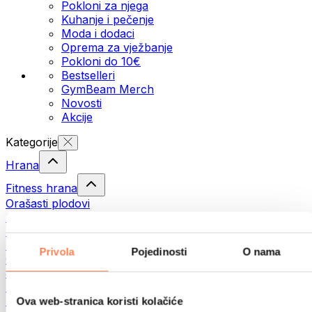
Pokloni za njega
Kuhanje i pečenje
Moda i dodaci
Oprema za vježbanje
Pokloni do 10€
Bestselleri
GymBeam Merch
Novosti
Akcije
Kategorije
Hrana
Fitness hrana
Orašasti plodovi
Sjemenke
Namazi i paste
Ribe
Privola
Pojedinosti
O nama
Gotovi obroci
Jaja
Kruh i pecivo
Meso
Ova web-stranica koristi kolačiće