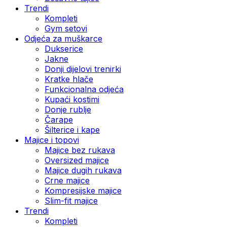
Trendi
Kompleti
Gym setovi
Odjeća za muškarce
Dukserice
Jakne
Donji dijelovi trenirki
Kratke hlače
Funkcionalna odjeća
Kupaći kostimi
Donje rublje
Čarape
Šilterice i kape
Majice i topovi
Majice bez rukava
Oversized majice
Majice dugih rukava
Crne majice
Kompresijske majice
Slim-fit majice
Trendi
Kompleti