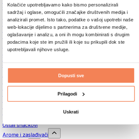
Mahunarke
Kolačiće upotrebljavamo kako bismo personalizirali
Ostalo
sadržaj i oglase, omogućili značajke društvenih medija i
Maslaci od orašastih plodova
analizirali promet. Isto tako, podatke o vašoj upotrebi naše
100% namazi iz orašastih plodova
web-lokacije dijelimo s partnerima za društvene medije,
Slatki namazi od orašastih plodova
oglašavanje i analizu, a oni ih mogu kombinirati s drugim
Proteinski namazi od orašastih plodova
podacima koje ste im pružili ili koje su prikupili dok ste
Supernamirnice
upotrebljavali njihove usluge.
Zelena superhrana
Vlakna
Ostala superhrana
Snackovi
Dopusti sve
Proteinske pločice
Suho meso
Prilagodi
Sušeno voće
Proteinski kolačići
Proteinski čips i krekeri
Uskrati
Energetske i zobene pločice
Čokolade
Ostali snackovi
Arome i zaslađivači