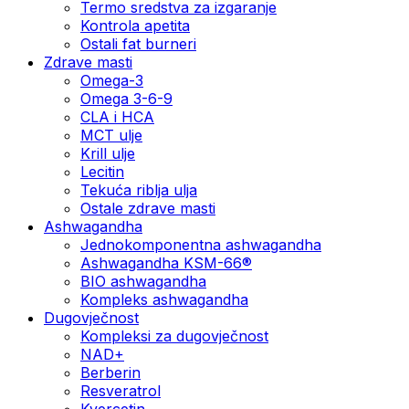
Termo sredstva za izgaranje
Kontrola apetita
Ostali fat burneri
Zdrave masti
Omega-3
Omega 3-6-9
CLA i HCA
MCT ulje
Krill ulje
Lecitin
Tekuća riblja ulja
Ostale zdrave masti
Ashwagandha
Jednokomponentna ashwagandha
Ashwagandha KSM-66®
BIO ashwagandha
Kompleks ashwagandha
Dugovječnost
Kompleksi za dugovječnost
NAD+
Berberin
Resveratrol
Kvercetin