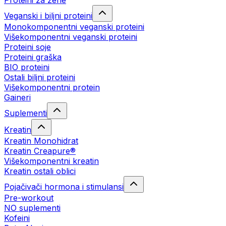
Proteini za žene
Veganski i biljni proteini
Monokomponentni veganski proteini
Višekomponentni veganski proteini
Proteini soje
Proteini graška
BIO proteini
Ostali biljni proteini
Višekomponentni protein
Gaineri
Suplementi
Kreatin
Kreatin Monohidrat
Kreatin Creapure®
Višekomponentni kreatin
Kreatin ostali oblici
Pojačivači hormona i stimulansi
Pre-workout
NO suplementi
Kofeini