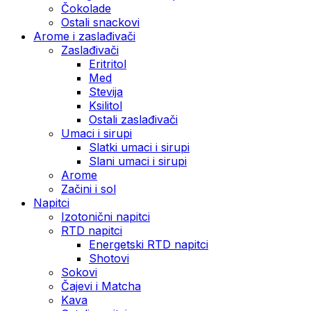
Čokolade
Ostali snackovi
Arome i zaslađivači
Zaslađivači
Eritritol
Med
Stevija
Ksilitol
Ostali zaslađivači
Umaci i sirupi
Slatki umaci i sirupi
Slani umaci i sirupi
Arome
Začini i sol
Napitci
Izotonični napitci
RTD napitci
Energetski RTD napitci
Shotovi
Sokovi
Čajevi i Matcha
Kava