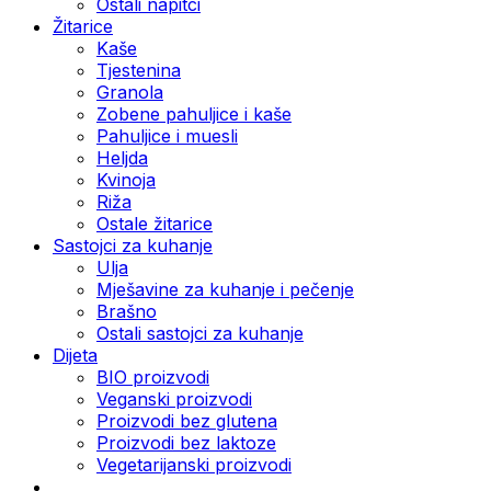
Ostali napitci
Žitarice
Kaše
Tjestenina
Granola
Zobene pahuljice i kaše
Pahuljice i muesli
Heljda
Kvinoja
Riža
Ostale žitarice
Sastojci za kuhanje
Ulja
Mješavine za kuhanje i pečenje
Brašno
Ostali sastojci za kuhanje
Dijeta
BIO proizvodi
Veganski proizvodi
Proizvodi bez glutena
Proizvodi bez laktoze
Vegetarijanski proizvodi