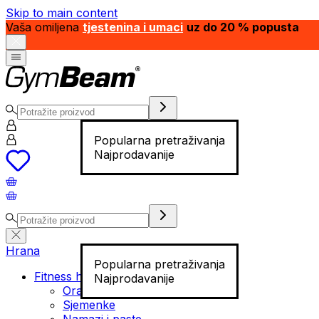
Skip to main content
Vaša omiljena
tjestenina i umaci
uz do 20 % popusta
Popularna pretraživanja
Najprodavanije
Hrana
Popularna pretraživanja
Fitness hrana
Najprodavanije
Orašasti plodovi
Sjemenke
Namazi i paste