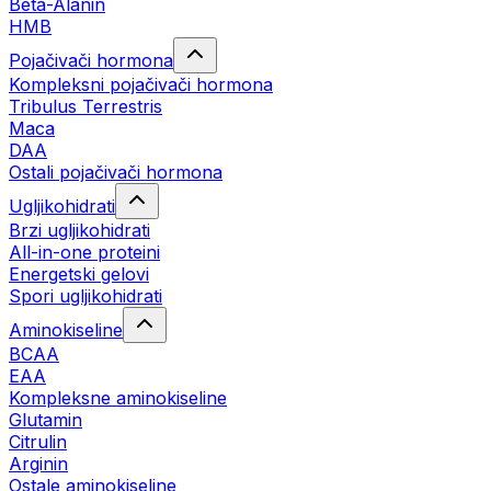
Beta-Alanin
HMB
Pojačivači hormona
Kompleksni pojačivači hormona
Tribulus Terrestris
Maca
DAA
Ostali pojačivači hormona
Ugljikohidrati
Brzi ugljikohidrati
All-in-one proteini
Energetski gelovi
Spori ugljikohidrati
Aminokiseline
BCAA
EAA
Kompleksne aminokiseline
Glutamin
Citrulin
Arginin
Ostale aminokiseline