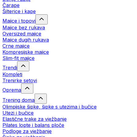
Čarape
Šilterice i kape
Majice i topovi
Majice bez rukava
Oversized majice
Majice dugih rukava
Crne majice
Kompresijske majice
Slim-fit majice
Trendi
Kompleti
Trenirke setovi
Oprema
Trening doma
Olimpijske šipke, šipke s utezima i bučice
Utezi i bučice
Elastične trake za vježbanje
Pilates lopte i balans ploče
Podloge za vježbanje