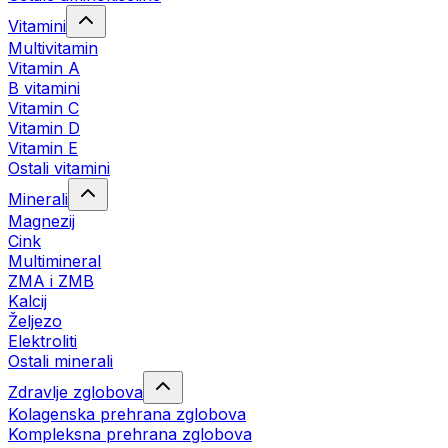
Vitamini
Multivitamin
Vitamin A
B vitamini
Vitamin C
Vitamin D
Vitamin E
Ostali vitamini
Minerali
Magnezij
Cink
Multimineral
ZMA i ZMB
Kalcij
Željezo
Elektroliti
Ostali minerali
Zdravlje zglobova
Kolagenska prehrana zglobova
Kompleksna prehrana zglobova