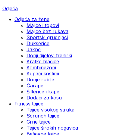
Odjeća
Odjeća za žene
Majice i topovi
Majice bez rukava
Sportski grudnjaci
Dukserice
Jakne
Donji dijelovi trenirki
Kratke hlačice
Kombinezoni
Kupaći kostimi
Donje rublje
Čarape
Šilterice i kape
Dodaci za kosu
Fitness tajice
Tajice visokog struka
Scrunch tajice
Crne tajice
Tajice širokih nogavica
Bešavne tajice