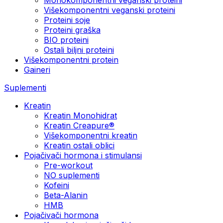
Višekomponentni veganski proteini
Proteini soje
Proteini graška
BIO proteini
Ostali biljni proteini
Višekomponentni protein
Gaineri
Suplementi
Kreatin
Kreatin Monohidrat
Kreatin Creapure®
Višekomponentni kreatin
Kreatin ostali oblici
Pojačivači hormona i stimulansi
Pre-workout
NO suplementi
Kofeini
Beta-Alanin
HMB
Pojačivači hormona