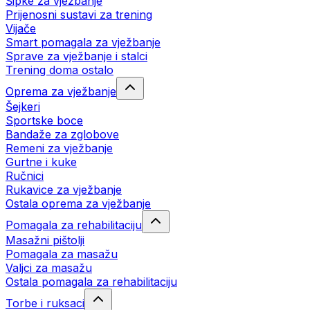
Šipke za vježbanje
Prijenosni sustavi za trening
Vijače
Smart pomagala za vježbanje
Sprave za vježbanje i stalci
Trening doma ostalo
Oprema za vježbanje
Šejkeri
Sportske boce
Bandaže za zglobove
Remeni za vježbanje
Gurtne i kuke
Ručnici
Rukavice za vježbanje
Ostala oprema za vježbanje
Pomagala za rehabilitaciju
Masažni pištolji
Pomagala za masažu
Valjci za masažu
Ostala pomagala za rehabilitaciju
Torbe i ruksaci