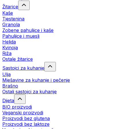
Žitarice
Kaše
Tjestenina
Granola
Zobene pahuljice i kaše
Pahuljice i muesli
Heljda
Kvinoja
Riža
Ostale žitarice
Sastojci za kuhanje
Ulja
Mješavine za kuhanje i pečenje
Brašno
Ostali sastojci za kuhanje
Dijeta
BIO proizvodi
Veganski proizvodi
Proizvodi bez glutena
Proizvodi bez laktoze