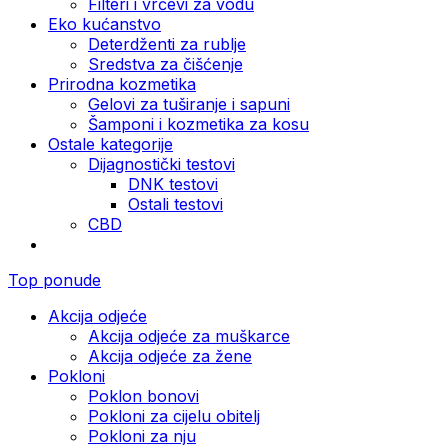
Filteri i vrčevi za vodu
Eko kućanstvo
Deterdženti za rublje
Sredstva za čišćenje
Prirodna kozmetika
Gelovi za tuširanje i sapuni
Šamponi i kozmetika za kosu
Ostale kategorije
Dijagnostički testovi
DNK testovi
Ostali testovi
CBD
Top ponude
Akcija odjeće
Akcija odjeće za muškarce
Akcija odjeće za žene
Pokloni
Poklon bonovi
Pokloni za cijelu obitelj
Pokloni za nju