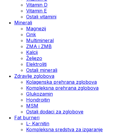
Vitamin D
Vitamin E
Ostali vitamini
Minerali
Magnezij
Cink
Multimineral
ZMA i ZMB
Kalcij
Željezo
Elektroliti
Ostali minerali
Zdravlje zglobova
Kolagenska prehrana zglobova
Kompleksna prehrana zglobova
Glukozamin
Hondroitin
MSM
Ostali dodaci za zglobove
Fat burneri
L- Karnitin
Kompleksna sredstva za izgaranje