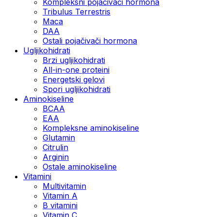
Kompleksni pojačivači hormona
Tribulus Terrestris
Maca
DAA
Ostali pojačivači hormona
Ugljikohidrati
Brzi ugljikohidrati
All-in-one proteini
Energetski gelovi
Spori ugljikohidrati
Aminokiseline
BCAA
EAA
Kompleksne aminokiseline
Glutamin
Citrulin
Arginin
Ostale aminokiseline
Vitamini
Multivitamin
Vitamin A
B vitamini
Vitamin C