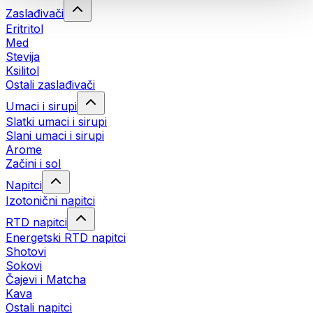
Zaslađivači
Eritritol
Med
Stevija
Ksilitol
Ostali zaslađivači
Umaci i sirupi
Slatki umaci i sirupi
Slani umaci i sirupi
Arome
Začini i sol
Napitci
Izotonični napitci
RTD napitci
Energetski RTD napitci
Shotovi
Sokovi
Čajevi i Matcha
Kava
Ostali napitci