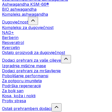
Ashwagandha KSM-66®
BIO ashwagandha
Kompleks ashwagandha
Dugovječnost
Kompleksi za dugovječnost
NAD+
Berberin
Resveratrol
Kvercetin
Ostalo proizvodi za dugovječnost
Dodaci prehrani za vaše ciljeve
Izgradnja mišićne mase
Dodaci prehrani za mršavljenje
Poboljšanje performansi
Za potporu imuniteta
Podrška regeneraciji
Za bolji san
Kosa, koža i nokti
Protiv stresa
Ostali prehrambeni dodaci