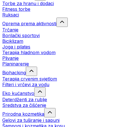
Torbe za hranu i dodaci
Fitness torbe
Ruksaci
Oprema prema aktivnosti
Trčanje
Borilački sportovi
Biciklizam
Joga i pilates
Terapija hladnom vodom
Plivanje
Planinarenje
Biohacking
Terapija crvenim svjetlom
Filteri i vrčevi za vodu
Eko kućanstvo
Deterdženti za rublje
Sredstva za čišćenje
Prirodna kozmetika
Gelovi za tuširanje i sapuni
Šamponi i kozmetika za kosu