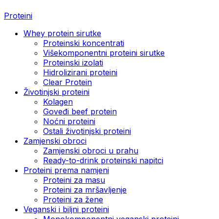
Proteini
Whey protein sirutke
Proteinski koncentrati
Višekomponentni proteini sirutke
Proteinski izolati
Hidrolizirani proteini
Clear Protein
Životinjski proteini
Kolagen
Goveđi beef protein
Noćni proteini
Ostali životinjski proteini
Zamjenski obroci
Zamjenski obroci u prahu
Ready-to-drink proteinski napitci
Proteini prema namjeni
Proteini za masu
Proteini za mršavljenje
Proteini za žene
Veganski i biljni proteini
Monokomponentni veganski proteini