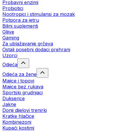
Probavni enzimi
Probiotici
Nootropici i stimulansi za mozak
Potpora za jetru
Biljni suplementi
Gljive
Gaming
Za ublažavanje grčeva
Ostali posebni dodaci prehrani
Uzorci
Odjeća
Odjeća za žene
Majice i topovi
Majice bez rukava
Sportski grudnjaci
Dukserice
Jakne
Donji dijelovi trenirki
Kratke hlačice
Kombinezoni
Kupaći kostimi