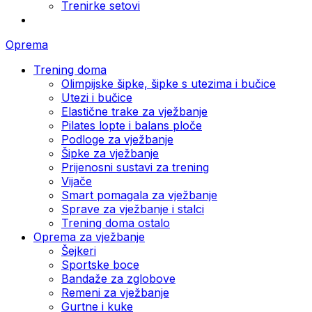
Trenirke setovi
Oprema
Trening doma
Olimpijske šipke, šipke s utezima i bučice
Utezi i bučice
Elastične trake za vježbanje
Pilates lopte i balans ploče
Podloge za vježbanje
Šipke za vježbanje
Prijenosni sustavi za trening
Vijače
Smart pomagala za vježbanje
Sprave za vježbanje i stalci
Trening doma ostalo
Oprema za vježbanje
Šejkeri
Sportske boce
Bandaže za zglobove
Remeni za vježbanje
Gurtne i kuke