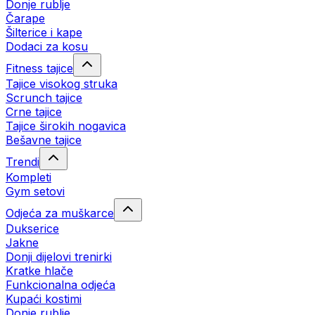
Donje rublje
Čarape
Šilterice i kape
Dodaci za kosu
Fitness tajice
Tajice visokog struka
Scrunch tajice
Crne tajice
Tajice širokih nogavica
Bešavne tajice
Trendi
Kompleti
Gym setovi
Odjeća za muškarce
Dukserice
Jakne
Donji dijelovi trenirki
Kratke hlače
Funkcionalna odjeća
Kupaći kostimi
Donje rublje