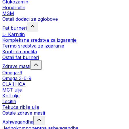
Glukozamin
Hondroitin
MSM
Ostali dodaci za zglobove
Fat burneri
L- Karnitin
Kompleksna sredstva za izgaranje
Termo sredstva za izgaranje
Kontrola apetita
Ostali fat burneri
Zdrave masti
Omega-3
Omega 3-6-9
CLA i HCA
MCT ulje
Krill ulje
Lecitin
Tekuća riblja ulja
Ostale zdrave masti
Ashwagandha
Jednokomponentna ashwagandha