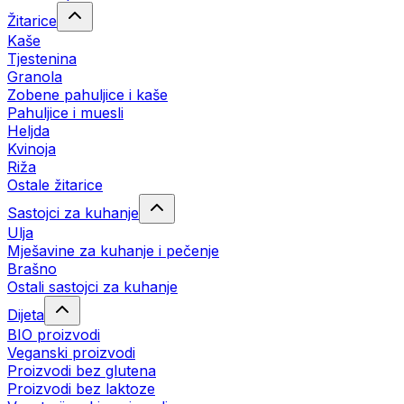
Žitarice
Kaše
Tjestenina
Granola
Zobene pahuljice i kaše
Pahuljice i muesli
Heljda
Kvinoja
Riža
Ostale žitarice
Sastojci za kuhanje
Ulja
Mješavine za kuhanje i pečenje
Brašno
Ostali sastojci za kuhanje
Dijeta
BIO proizvodi
Veganski proizvodi
Proizvodi bez glutena
Proizvodi bez laktoze