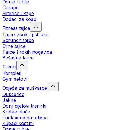
Donje rublje
Čarape
Šilterice i kape
Dodaci za kosu
Fitness tajice
Tajice visokog struka
Scrunch tajice
Crne tajice
Tajice širokih nogavica
Bešavne tajice
Trendi
Kompleti
Gym setovi
Odjeća za muškarce
Dukserice
Jakne
Donji dijelovi trenirki
Kratke hlače
Funkcionalna odjeća
Kupaći kostimi
Donje rublje