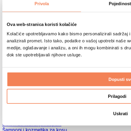
Torbe za hranu i dodaci
Privola
Pojedinost
Fitness torbe
Ruksaci
Oprema prema aktivnosti
Ova web-stranica koristi kolačiće
Trčanje
Kolačiće upotrebljavamo kako bismo personalizirali sadržaj i
Borilački sportovi
analizirali promet. Isto tako, podatke o vašoj upotrebi naše 
Biciklizam
medije, oglašavanje i analizu, a oni ih mogu kombinirati s drug
Joga i pilates
Terapija hladnom vodom
dok ste upotrebljavali njihove usluge.
Plivanje
Planinarenje
Biohacking
Dopusti sv
Terapija crvenim svjetlom
Filteri i vrčevi za vodu
Eko kućanstvo
Prilagodi
Deterdženti za rublje
Sredstva za čišćenje
Uskrati
Prirodna kozmetika
Gelovi za tuširanje i sapuni
Šamponi i kozmetika za kosu