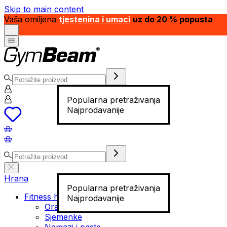
Skip to main content
Vaša omiljena
tjestenina i umaci
uz do 20 % popusta
Popularna pretraživanja
Najprodavanije
Hrana
Popularna pretraživanja
Fitness hrana
Najprodavanije
Orašasti plodovi
Sjemenke
Namazi i paste