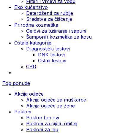
Filteri i vrčevi za vodu
Eko kućanstvo
Deterdženti za rublje
Sredstva za čišćenje
Prirodna kozmetika
Gelovi za tuširanje i sapuni
Šamponi i kozmetika za kosu
Ostale kategorije
Dijagnostički testovi
DNK testovi
Ostali testovi
CBD
Top ponude
Akcija odjeće
Akcija odjeće za muškarce
Akcija odjeće za žene
Pokloni
Poklon bonovi
Pokloni za cijelu obitelj
Pokloni za nju