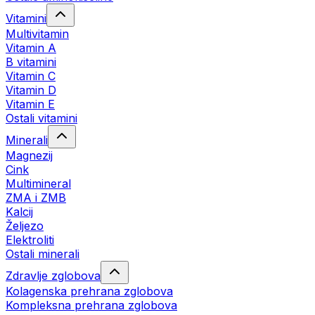
Vitamini
Multivitamin
Vitamin A
B vitamini
Vitamin C
Vitamin D
Vitamin E
Ostali vitamini
Minerali
Magnezij
Cink
Multimineral
ZMA i ZMB
Kalcij
Željezo
Elektroliti
Ostali minerali
Zdravlje zglobova
Kolagenska prehrana zglobova
Kompleksna prehrana zglobova