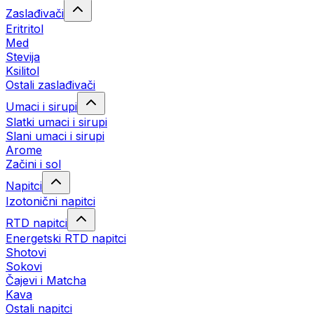
Zaslađivači
Eritritol
Med
Stevija
Ksilitol
Ostali zaslađivači
Umaci i sirupi
Slatki umaci i sirupi
Slani umaci i sirupi
Arome
Začini i sol
Napitci
Izotonični napitci
RTD napitci
Energetski RTD napitci
Shotovi
Sokovi
Čajevi i Matcha
Kava
Ostali napitci