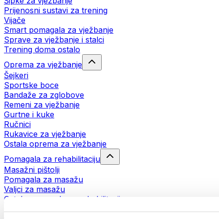
Šipke za vježbanje
Prijenosni sustavi za trening
Vijače
Smart pomagala za vježbanje
Sprave za vježbanje i stalci
Trening doma ostalo
Oprema za vježbanje
Šejkeri
Sportske boce
Bandaže za zglobove
Remeni za vježbanje
Gurtne i kuke
Ručnici
Rukavice za vježbanje
Ostala oprema za vježbanje
Pomagala za rehabilitaciju
Masažni pištolji
Pomagala za masažu
Valjci za masažu
Ostala pomagala za rehabilitaciju
Torbe i ruksaci