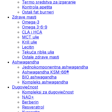
Termo sredstva za izgaranje
Kontrola apetita
Ostali fat burneri
Zdrave masti
Omega-3
Omega 3-6-9
CLA i HCA
MCT ulje
Krill ulje
Lecitin
Tekuća riblja ulja
Ostale zdrave masti
Ashwagandha
Jednokomponentna ashwagandha
Ashwagandha KSM-66®
BIO ashwagandha
Kompleks ashwagandha
Dugovječnost
Kompleksi za dugovječnost
NAD+
Berberin
Resveratrol
Kvercetin