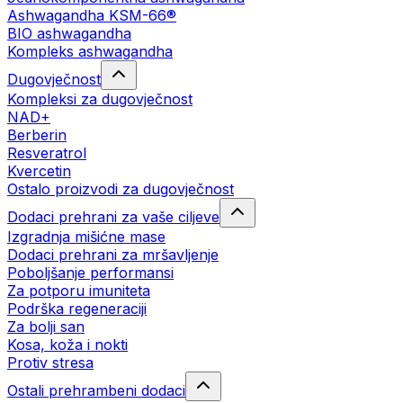
Ashwagandha KSM-66®
BIO ashwagandha
Kompleks ashwagandha
Dugovječnost
Kompleksi za dugovječnost
NAD+
Berberin
Resveratrol
Kvercetin
Ostalo proizvodi za dugovječnost
Dodaci prehrani za vaše ciljeve
Izgradnja mišićne mase
Dodaci prehrani za mršavljenje
Poboljšanje performansi
Za potporu imuniteta
Podrška regeneraciji
Za bolji san
Kosa, koža i nokti
Protiv stresa
Ostali prehrambeni dodaci