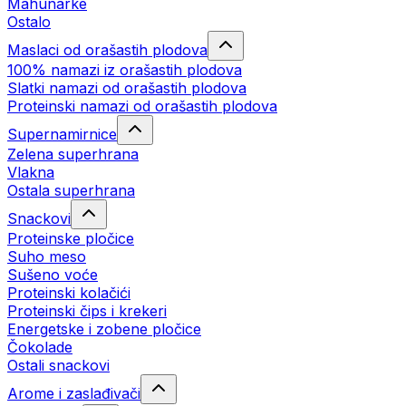
Mahunarke
Ostalo
Maslaci od orašastih plodova
100% namazi iz orašastih plodova
Slatki namazi od orašastih plodova
Proteinski namazi od orašastih plodova
Supernamirnice
Zelena superhrana
Vlakna
Ostala superhrana
Snackovi
Proteinske pločice
Suho meso
Sušeno voće
Proteinski kolačići
Proteinski čips i krekeri
Energetske i zobene pločice
Čokolade
Ostali snackovi
Arome i zaslađivači