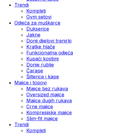
Trendi
Kompleti
Gym setovi
Odjeća za muškarce
Dukserice
Jakne
Donji dijelovi trenirki
Kratke hlače
Funkcionalna odjeća
Kupaći kostimi
Donje rublje
Čarape
Šilterice i kape
Majice i topovi
Majice bez rukava
Oversized majice
Majice dugih rukava
Crne majice
Kompresijske majice
Slim-fit majice
Trendi
Kompleti