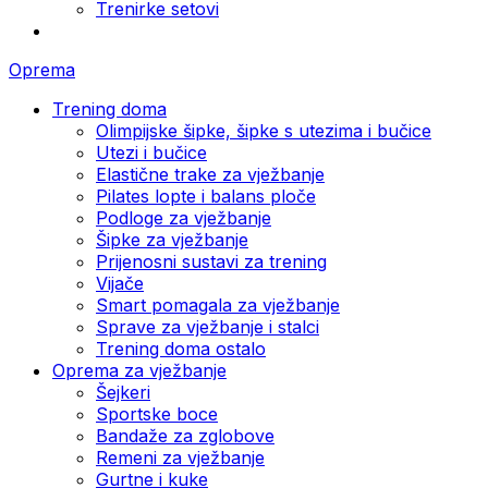
Trenirke setovi
Oprema
Trening doma
Olimpijske šipke, šipke s utezima i bučice
Utezi i bučice
Elastične trake za vježbanje
Pilates lopte i balans ploče
Podloge za vježbanje
Šipke za vježbanje
Prijenosni sustavi za trening
Vijače
Smart pomagala za vježbanje
Sprave za vježbanje i stalci
Trening doma ostalo
Oprema za vježbanje
Šejkeri
Sportske boce
Bandaže za zglobove
Remeni za vježbanje
Gurtne i kuke