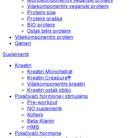
Višekomponentni veganski proteini
Proteini soje
Proteini graška
BIO proteini
Ostali biljni proteini
Višekomponentni protein
Gaineri
Suplementi
Kreatin
Kreatin Monohidrat
Kreatin Creapure®
Višekomponentni kreatin
Kreatin ostali oblici
Pojačivači hormona i stimulansi
Pre-workout
NO suplementi
Kofeini
Beta-Alanin
HMB
Pojačivači hormona