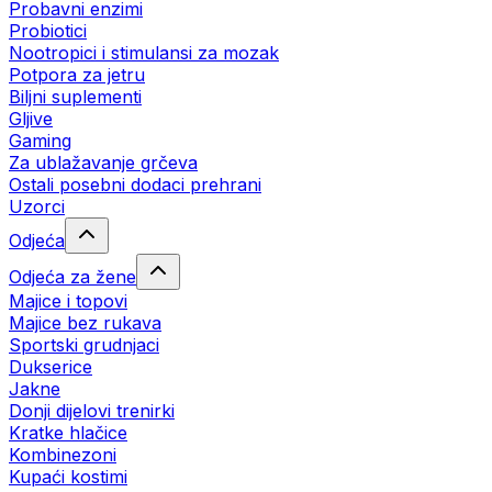
Probavni enzimi
Probiotici
Nootropici i stimulansi za mozak
Potpora za jetru
Biljni suplementi
Gljive
Gaming
Za ublažavanje grčeva
Ostali posebni dodaci prehrani
Uzorci
Odjeća
Odjeća za žene
Majice i topovi
Majice bez rukava
Sportski grudnjaci
Dukserice
Jakne
Donji dijelovi trenirki
Kratke hlačice
Kombinezoni
Kupaći kostimi