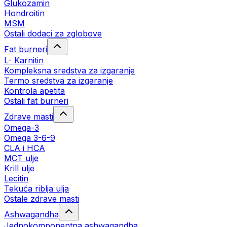
Glukozamin
Hondroitin
MSM
Ostali dodaci za zglobove
Fat burneri
L- Karnitin
Kompleksna sredstva za izgaranje
Termo sredstva za izgaranje
Kontrola apetita
Ostali fat burneri
Zdrave masti
Omega-3
Omega 3-6-9
CLA i HCA
MCT ulje
Krill ulje
Lecitin
Tekuća riblja ulja
Ostale zdrave masti
Ashwagandha
Jednokomponentna ashwagandha