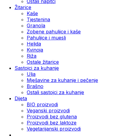
Ostali napitci
Žitarice
Kaše
Tjestenina
Granola
Zobene pahuljice i kaše
Pahuljice i muesli
Heljda
Kvinoja
Riža
Ostale žitarice
Sastojci za kuhanje
Ulja
Mješavine za kuhanje i pečenje
Brašno
Ostali sastojci za kuhanje
Dijeta
BIO proizvodi
Veganski proizvodi
Proizvodi bez glutena
Proizvodi bez laktoze
Vegetarijanski proizvodi