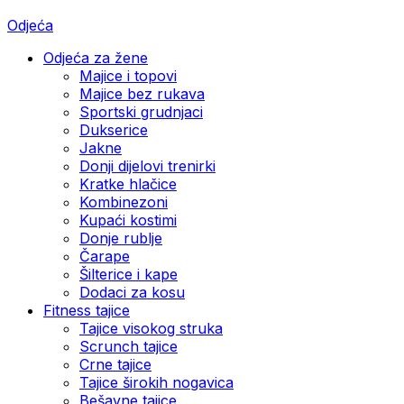
Odjeća
Odjeća za žene
Majice i topovi
Majice bez rukava
Sportski grudnjaci
Dukserice
Jakne
Donji dijelovi trenirki
Kratke hlačice
Kombinezoni
Kupaći kostimi
Donje rublje
Čarape
Šilterice i kape
Dodaci za kosu
Fitness tajice
Tajice visokog struka
Scrunch tajice
Crne tajice
Tajice širokih nogavica
Bešavne tajice