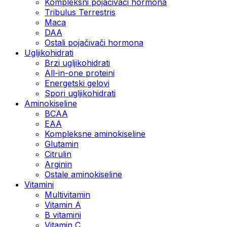
Kompleksni pojačivači hormona
Tribulus Terrestris
Maca
DAA
Ostali pojačivači hormona
Ugljikohidrati
Brzi ugljikohidrati
All-in-one proteini
Energetski gelovi
Spori ugljikohidrati
Aminokiseline
BCAA
EAA
Kompleksne aminokiseline
Glutamin
Citrulin
Arginin
Ostale aminokiseline
Vitamini
Multivitamin
Vitamin A
B vitamini
Vitamin C