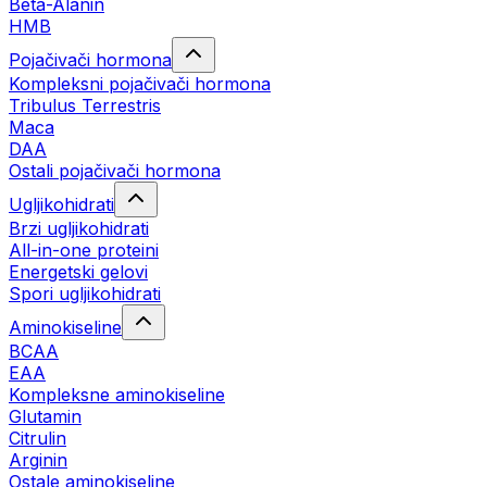
Beta-Alanin
HMB
Pojačivači hormona
Kompleksni pojačivači hormona
Tribulus Terrestris
Maca
DAA
Ostali pojačivači hormona
Ugljikohidrati
Brzi ugljikohidrati
All-in-one proteini
Energetski gelovi
Spori ugljikohidrati
Aminokiseline
BCAA
EAA
Kompleksne aminokiseline
Glutamin
Citrulin
Arginin
Ostale aminokiseline