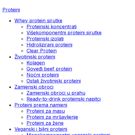
Proteini
Whey protein sirutke
Proteinski koncentrati
Višekomponentni proteini sirutke
Proteinski izolati
Hidrolizirani proteini
Clear Protein
Životinjski proteini
Kolagen
Goveđi beef protein
Noćni proteini
Ostali životinjski proteini
Zamjenski obroci
Zamjenski obroci u prahu
Ready-to-drink proteinski napitci
Proteini prema namjeni
Proteini za masu
Proteini za mršavljenje
Proteini za žene
Veganski i biljni proteini
Monokomponentni veganski proteini