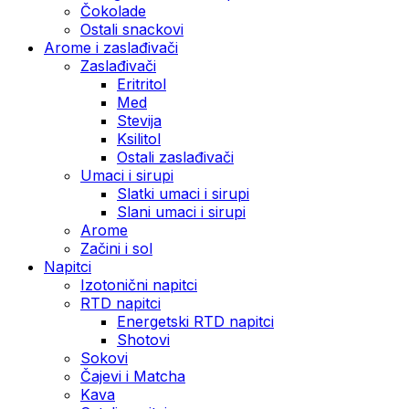
Čokolade
Ostali snackovi
Arome i zaslađivači
Zaslađivači
Eritritol
Med
Stevija
Ksilitol
Ostali zaslađivači
Umaci i sirupi
Slatki umaci i sirupi
Slani umaci i sirupi
Arome
Začini i sol
Napitci
Izotonični napitci
RTD napitci
Energetski RTD napitci
Shotovi
Sokovi
Čajevi i Matcha
Kava