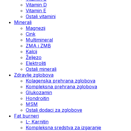
Vitamin D
Vitamin E
Ostali vitamini
Minerali
Magnezij
Cink
Multimineral
ZMA i ZMB
Kalcij
Željezo
Elektroliti
Ostali minerali
Zdravlje zglobova
Kolagenska prehrana zglobova
Kompleksna prehrana zglobova
Glukozamin
Hondroitin
MSM
Ostali dodaci za zglobove
Fat burneri
L- Karnitin
Kompleksna sredstva za izgaranje