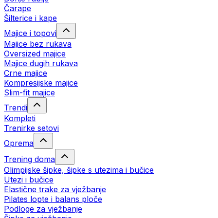
Čarape
Šilterice i kape
Majice i topovi
Majice bez rukava
Oversized majice
Majice dugih rukava
Crne majice
Kompresijske majice
Slim-fit majice
Trendi
Kompleti
Trenirke setovi
Oprema
Trening doma
Olimpijske šipke, šipke s utezima i bučice
Utezi i bučice
Elastične trake za vježbanje
Pilates lopte i balans ploče
Podloge za vježbanje