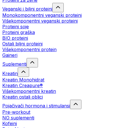
Proteini za žene
Veganski i biljni proteini
Monokomponentni veganski proteini
Višekomponentni veganski proteini
Proteini soje
Proteini graška
BIO proteini
Ostali biljni proteini
Višekomponentni protein
Gaineri
Suplementi
Kreatin
Kreatin Monohidrat
Kreatin Creapure®
Višekomponentni kreatin
Kreatin ostali oblici
Pojačivači hormona i stimulansi
Pre-workout
NO suplementi
Kofeini