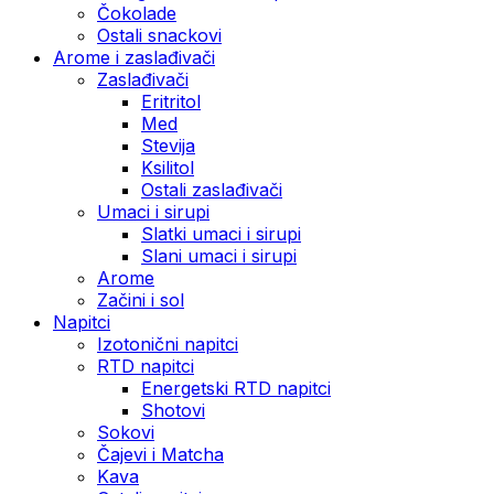
Čokolade
Ostali snackovi
Arome i zaslađivači
Zaslađivači
Eritritol
Med
Stevija
Ksilitol
Ostali zaslađivači
Umaci i sirupi
Slatki umaci i sirupi
Slani umaci i sirupi
Arome
Začini i sol
Napitci
Izotonični napitci
RTD napitci
Energetski RTD napitci
Shotovi
Sokovi
Čajevi i Matcha
Kava