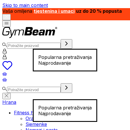
Skip to main content
Vaša omiljena
tjestenina i umaci
uz do 20 % popusta
Popularna pretraživanja
Najprodavanije
Hrana
Popularna pretraživanja
Fitness hrana
Najprodavanije
Orašasti plodovi
Sjemenke
Namazi i paste