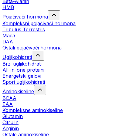
Beta-Alanin
HMB
Pojačivači hormona
Kompleksni pojačivači hormona
Tribulus Terrestris
Maca
DAA
Ostali pojačivači hormona
Ugljikohidrati
Brzi ugljikohidrati
All-in-one proteini
Energetski gelovi
Spori ugljikohidrati
Aminokiseline
BCAA
EAA
Kompleksne aminokiseline
Glutamin
Citrulin
Arginin
Ostale aminokiseline