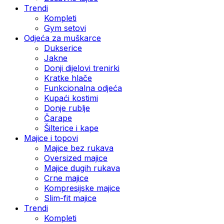
Trendi
Kompleti
Gym setovi
Odjeća za muškarce
Dukserice
Jakne
Donji dijelovi trenirki
Kratke hlače
Funkcionalna odjeća
Kupaći kostimi
Donje rublje
Čarape
Šilterice i kape
Majice i topovi
Majice bez rukava
Oversized majice
Majice dugih rukava
Crne majice
Kompresijske majice
Slim-fit majice
Trendi
Kompleti