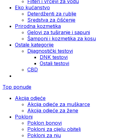
Filteri i vrčevi za vodu
Eko kućanstvo
Deterdženti za rublje
Sredstva za čišćenje
Prirodna kozmetika
Gelovi za tuširanje i sapuni
Šamponi i kozmetika za kosu
Ostale kategorije
Dijagnostički testovi
DNK testovi
Ostali testovi
CBD
Top ponude
Akcija odjeće
Akcija odjeće za muškarce
Akcija odjeće za žene
Pokloni
Poklon bonovi
Pokloni za cijelu obitelj
Pokloni za nju