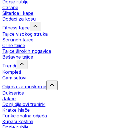
Donje rublje
Čarape
Šilterice i kape
Dodaci za kosu
Fitness tajice
Tajice visokog struka
Scrunch tajice
Crne tajice
Tajice širokih nogavica
Bešavne tajice
Trendi
Kompleti
Gym setovi
Odjeća za muškarce
Dukserice
Jakne
Donji dijelovi trenirki
Kratke hlače
Funkcionalna odjeća
Kupaći kostimi
Donje rublje