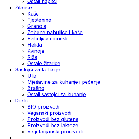
Ostali napitci
Žitarice
Kaše
Tjestenina
Granola
Zobene pahuljice i kaše
Pahuljice i muesli
Heljda
Kvinoja
Riža
Ostale žitarice
Sastojci za kuhanje
Ulja
Mješavine za kuhanje i pečenje
Brašno
Ostali sastojci za kuhanje
Dijeta
BIO proizvodi
Veganski proizvodi
Proizvodi bez glutena
Proizvodi bez laktoze
Vegetarijanski proizvodi