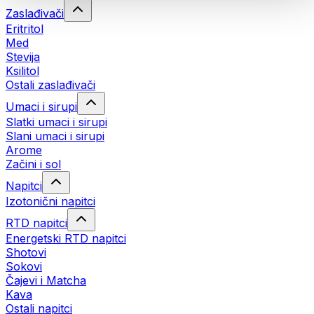
Zaslađivači
Eritritol
Med
Stevija
Ksilitol
Ostali zaslađivači
Umaci i sirupi
Slatki umaci i sirupi
Slani umaci i sirupi
Arome
Začini i sol
Napitci
Izotonični napitci
RTD napitci
Energetski RTD napitci
Shotovi
Sokovi
Čajevi i Matcha
Kava
Ostali napitci