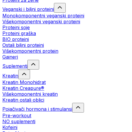
Proteini za žene
Veganski i biljni proteini
Monokomponentni veganski proteini
Višekomponentni veganski proteini
Proteini soje
Proteini graška
BIO proteini
Ostali biljni proteini
Višekomponentni protein
Gaineri
Suplementi
Kreatin
Kreatin Monohidrat
Kreatin Creapure®
Višekomponentni kreatin
Kreatin ostali oblici
Pojačivači hormona i stimulansi
Pre-workout
NO suplementi
Kofeini