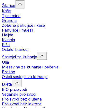
Žitarice
Kaše
Tjestenina
Granola
Zobene pahuljice i kaše
Pahuljice i muesli
Heljda
Kvinoja
Riža
Ostale žitarice
Sastojci za kuhanje
Ulja
Mješavine za kuhanje i pečenje
Brašno
Ostali sastojci za kuhanje
Dijeta
BIO proizvodi
Veganski proizvodi
Proizvodi bez glutena
Proizvodi bez laktoze