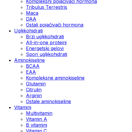
Kompleksni pojačivači hormona
Tribulus Terrestris
Maca
DAA
Ostali pojačivači hormona
Ugljikohidrati
Brzi ugljikohidrati
All-in-one proteini
Energetski gelovi
Spori ugljikohidrati
Aminokiseline
BCAA
EAA
Kompleksne aminokiseline
Glutamin
Citrulin
Arginin
Ostale aminokiseline
Vitamini
Multivitamin
Vitamin A
B vitamini
Vitamin C