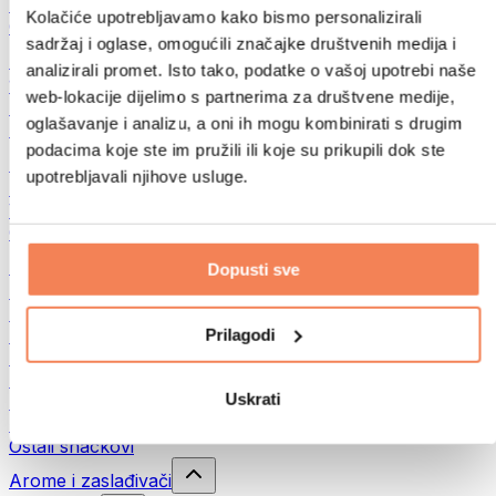
Mahunarke
Kolačiće upotrebljavamo kako bismo personalizirali
Ostalo
sadržaj i oglase, omogućili značajke društvenih medija i
Maslaci od orašastih plodova
analizirali promet. Isto tako, podatke o vašoj upotrebi naše
100% namazi iz orašastih plodova
web-lokacije dijelimo s partnerima za društvene medije,
Slatki namazi od orašastih plodova
oglašavanje i analizu, a oni ih mogu kombinirati s drugim
Proteinski namazi od orašastih plodova
podacima koje ste im pružili ili koje su prikupili dok ste
Supernamirnice
upotrebljavali njihove usluge.
Zelena superhrana
Vlakna
Ostala superhrana
Snackovi
Dopusti sve
Proteinske pločice
Suho meso
Prilagodi
Sušeno voće
Proteinski kolačići
Proteinski čips i krekeri
Uskrati
Energetske i zobene pločice
Čokolade
Ostali snackovi
Arome i zaslađivači