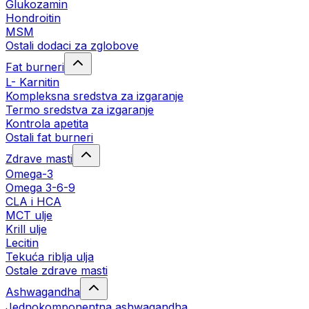
Glukozamin
Hondroitin
MSM
Ostali dodaci za zglobove
Fat burneri
L- Karnitin
Kompleksna sredstva za izgaranje
Termo sredstva za izgaranje
Kontrola apetita
Ostali fat burneri
Zdrave masti
Omega-3
Omega 3-6-9
CLA i HCA
MCT ulje
Krill ulje
Lecitin
Tekuća riblja ulja
Ostale zdrave masti
Ashwagandha
Jednokomponentna ashwagandha