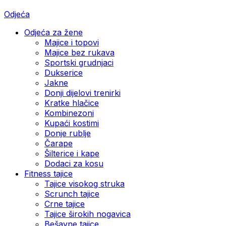
Odjeća
Odjeća za žene
Majice i topovi
Majice bez rukava
Sportski grudnjaci
Dukserice
Jakne
Donji dijelovi trenirki
Kratke hlačice
Kombinezoni
Kupaći kostimi
Donje rublje
Čarape
Šilterice i kape
Dodaci za kosu
Fitness tajice
Tajice visokog struka
Scrunch tajice
Crne tajice
Tajice širokih nogavica
Bešavne tajice