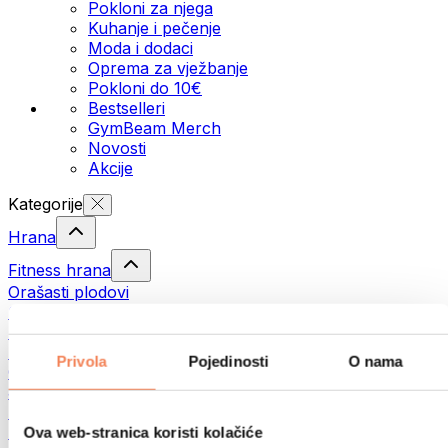
Pokloni za njega
Kuhanje i pečenje
Moda i dodaci
Oprema za vježbanje
Pokloni do 10€
Bestselleri
GymBeam Merch
Novosti
Akcije
Kategorije
Hrana
Fitness hrana
Orašasti plodovi
Sjemenke
Namazi i paste
Ribe
Privola
Pojedinosti
O nama
Gotovi obroci
Jaja
Kruh i pecivo
Meso
Ova web-stranica koristi kolačiće