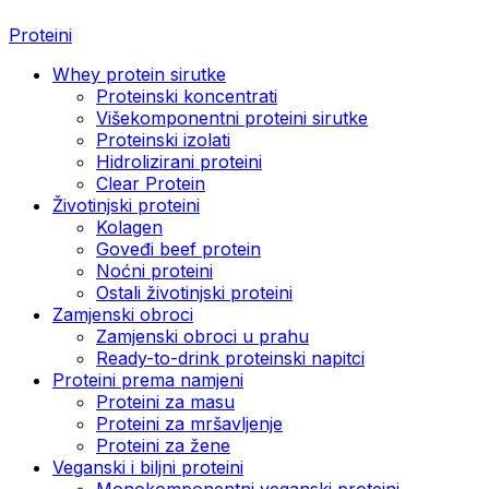
Proteini
Whey protein sirutke
Proteinski koncentrati
Višekomponentni proteini sirutke
Proteinski izolati
Hidrolizirani proteini
Clear Protein
Životinjski proteini
Kolagen
Goveđi beef protein
Noćni proteini
Ostali životinjski proteini
Zamjenski obroci
Zamjenski obroci u prahu
Ready-to-drink proteinski napitci
Proteini prema namjeni
Proteini za masu
Proteini za mršavljenje
Proteini za žene
Veganski i biljni proteini
Monokomponentni veganski proteini