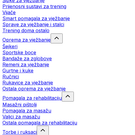
Šipke za vježbanje
Prijenosni sustavi za trening
Vijače
Smart pomagala za vježbanje
Sprave za vježbanje i stalci
Trening doma ostalo
Oprema za vježbanje
Šejkeri
Sportske boce
Bandaže za zglobove
Remeni za vježbanje
Gurtne i kuke
Ručnici
Rukavice za vježbanje
Ostala oprema za vježbanje
Pomagala za rehabilitaciju
Masažni pištolji
Pomagala za masažu
Valjci za masažu
Ostala pomagala za rehabilitaciju
Torbe i ruksaci