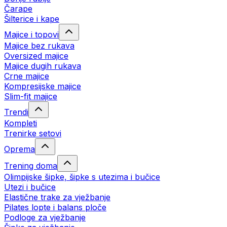
Čarape
Šilterice i kape
Majice i topovi
Majice bez rukava
Oversized majice
Majice dugih rukava
Crne majice
Kompresijske majice
Slim-fit majice
Trendi
Kompleti
Trenirke setovi
Oprema
Trening doma
Olimpijske šipke, šipke s utezima i bučice
Utezi i bučice
Elastične trake za vježbanje
Pilates lopte i balans ploče
Podloge za vježbanje