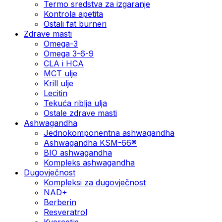
Termo sredstva za izgaranje
Kontrola apetita
Ostali fat burneri
Zdrave masti
Omega-3
Omega 3-6-9
CLA i HCA
MCT ulje
Krill ulje
Lecitin
Tekuća riblja ulja
Ostale zdrave masti
Ashwagandha
Jednokomponentna ashwagandha
Ashwagandha KSM-66®
BIO ashwagandha
Kompleks ashwagandha
Dugovječnost
Kompleksi za dugovječnost
NAD+
Berberin
Resveratrol
Kvercetin