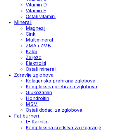
Vitamin D
Vitamin E
Ostali vitamini
Minerali
Magnezij
Cink
Multimineral
ZMA i ZMB
Kalcij
Željezo
Elektroliti
Ostali minerali
Zdravlje zglobova
Kolagenska prehrana zglobova
Kompleksna prehrana zglobova
Glukozamin
Hondroitin
MSM
Ostali dodaci za zglobove
Fat burneri
L- Karnitin
Kompleksna sredstva za izgaranje