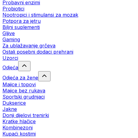
Probavni enzimi
Probiotici
Nootropici i stimulansi za mozak
Potpora za jetru
Biljni suplementi
Gljive
Gaming
Za ublažavanje grčeva
Ostali posebni dodaci prehrani
Uzorci
Odjeća
Odjeća za žene
Majice i topovi
Majice bez rukava
Sportski grudnjaci
Dukserice
Jakne
Donji dijelovi trenirki
Kratke hlačice
Kombinezoni
Kupaći kostimi