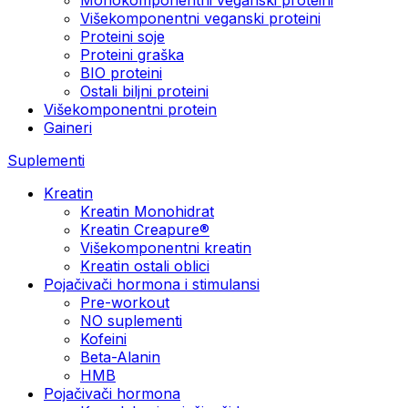
Višekomponentni veganski proteini
Proteini soje
Proteini graška
BIO proteini
Ostali biljni proteini
Višekomponentni protein
Gaineri
Suplementi
Kreatin
Kreatin Monohidrat
Kreatin Creapure®
Višekomponentni kreatin
Kreatin ostali oblici
Pojačivači hormona i stimulansi
Pre-workout
NO suplementi
Kofeini
Beta-Alanin
HMB
Pojačivači hormona