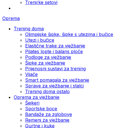
Trenirke setovi
Oprema
Trening doma
Olimpijske šipke, šipke s utezima i bučice
Utezi i bučice
Elastične trake za vježbanje
Pilates lopte i balans ploče
Podloge za vježbanje
Šipke za vježbanje
Prijenosni sustavi za trening
Vijače
Smart pomagala za vježbanje
Sprave za vježbanje i stalci
Trening doma ostalo
Oprema za vježbanje
Šejkeri
Sportske boce
Bandaže za zglobove
Remeni za vježbanje
Gurtne i kuke