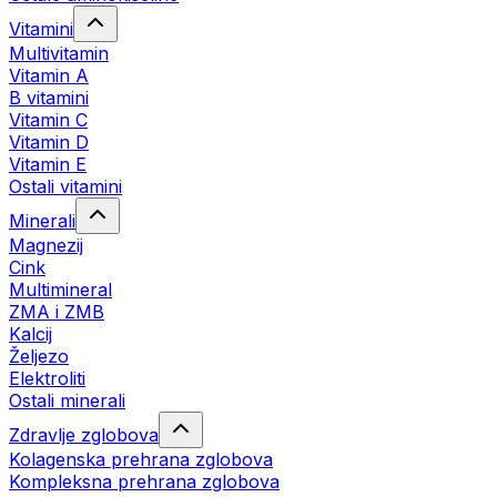
Vitamini
Multivitamin
Vitamin A
B vitamini
Vitamin C
Vitamin D
Vitamin E
Ostali vitamini
Minerali
Magnezij
Cink
Multimineral
ZMA i ZMB
Kalcij
Željezo
Elektroliti
Ostali minerali
Zdravlje zglobova
Kolagenska prehrana zglobova
Kompleksna prehrana zglobova