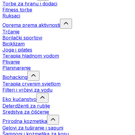
Torbe za hranu i dodaci
Fitness torbe
Ruksaci
Oprema prema aktivnosti
Trčanje
Borilački sportovi
Biciklizam
Joga i pilates
Terapija hladnom vodom
Plivanje
Planinarenje
Biohacking
Terapija crvenim svjetlom
Filteri i vrčevi za vodu
Eko kućanstvo
Deterdženti za rublje
Sredstva za čišćenje
Prirodna kozmetika
Gelovi za tuširanje i sapuni
Šamponi i kozmetika za kosu