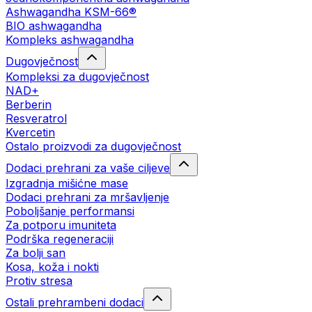
Ashwagandha KSM-66®
BIO ashwagandha
Kompleks ashwagandha
Dugovječnost
Kompleksi za dugovječnost
NAD+
Berberin
Resveratrol
Kvercetin
Ostalo proizvodi za dugovječnost
Dodaci prehrani za vaše ciljeve
Izgradnja mišićne mase
Dodaci prehrani za mršavljenje
Poboljšanje performansi
Za potporu imuniteta
Podrška regeneraciji
Za bolji san
Kosa, koža i nokti
Protiv stresa
Ostali prehrambeni dodaci