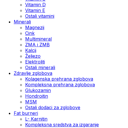
Vitamin D
Vitamin E
Ostali vitamini
Minerali
Magnezij
Cink
Multimineral
ZMA i ZMB
Kalcij
Željezo
Elektroliti
Ostali minerali
Zdravlje zglobova
Kolagenska prehrana zglobova
Kompleksna prehrana zglobova
Glukozamin
Hondroitin
MSM
Ostali dodaci za zglobove
Fat burneri
L- Karnitin
Kompleksna sredstva za izgaranje