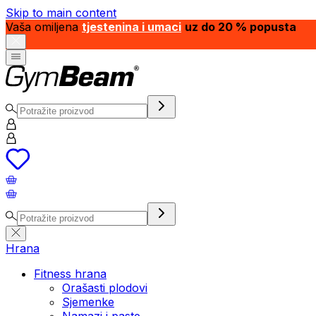
Skip to main content
Vaša omiljena
tjestenina i umaci
uz do 20 % popusta
Hrana
Fitness hrana
Orašasti plodovi
Sjemenke
Namazi i paste