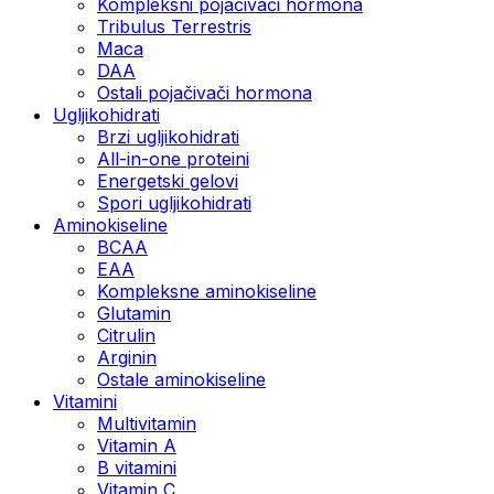
Kompleksni pojačivači hormona
Tribulus Terrestris
Maca
DAA
Ostali pojačivači hormona
Ugljikohidrati
Brzi ugljikohidrati
All-in-one proteini
Energetski gelovi
Spori ugljikohidrati
Aminokiseline
BCAA
EAA
Kompleksne aminokiseline
Glutamin
Citrulin
Arginin
Ostale aminokiseline
Vitamini
Multivitamin
Vitamin A
B vitamini
Vitamin C