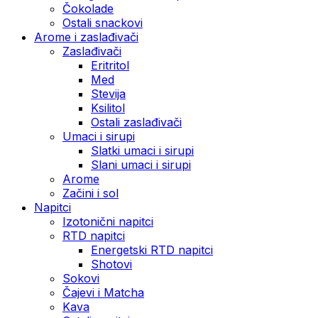
Čokolade
Ostali snackovi
Arome i zaslađivači
Zaslađivači
Eritritol
Med
Stevija
Ksilitol
Ostali zaslađivači
Umaci i sirupi
Slatki umaci i sirupi
Slani umaci i sirupi
Arome
Začini i sol
Napitci
Izotonični napitci
RTD napitci
Energetski RTD napitci
Shotovi
Sokovi
Čajevi i Matcha
Kava