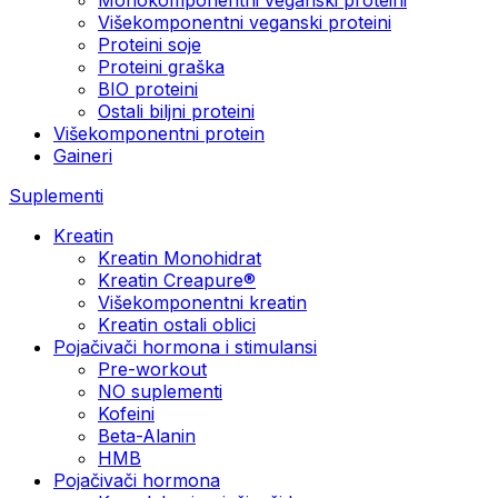
Višekomponentni veganski proteini
Proteini soje
Proteini graška
BIO proteini
Ostali biljni proteini
Višekomponentni protein
Gaineri
Suplementi
Kreatin
Kreatin Monohidrat
Kreatin Creapure®
Višekomponentni kreatin
Kreatin ostali oblici
Pojačivači hormona i stimulansi
Pre-workout
NO suplementi
Kofeini
Beta-Alanin
HMB
Pojačivači hormona