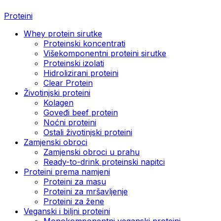
Proteini
Whey protein sirutke
Proteinski koncentrati
Višekomponentni proteini sirutke
Proteinski izolati
Hidrolizirani proteini
Clear Protein
Životinjski proteini
Kolagen
Goveđi beef protein
Noćni proteini
Ostali životinjski proteini
Zamjenski obroci
Zamjenski obroci u prahu
Ready-to-drink proteinski napitci
Proteini prema namjeni
Proteini za masu
Proteini za mršavljenje
Proteini za žene
Veganski i biljni proteini
Monokomponentni veganski proteini