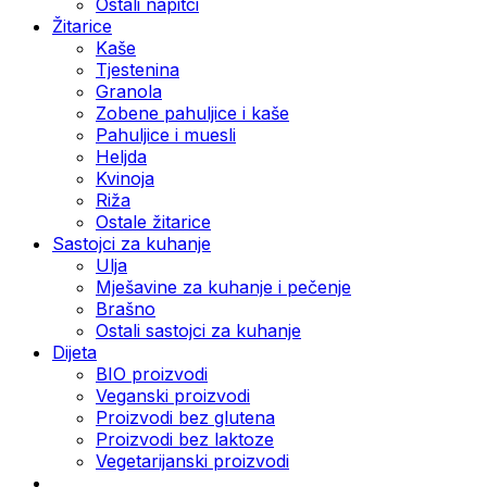
Ostali napitci
Žitarice
Kaše
Tjestenina
Granola
Zobene pahuljice i kaše
Pahuljice i muesli
Heljda
Kvinoja
Riža
Ostale žitarice
Sastojci za kuhanje
Ulja
Mješavine za kuhanje i pečenje
Brašno
Ostali sastojci za kuhanje
Dijeta
BIO proizvodi
Veganski proizvodi
Proizvodi bez glutena
Proizvodi bez laktoze
Vegetarijanski proizvodi