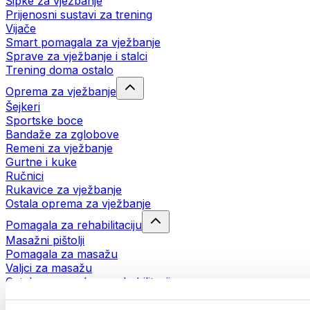
Šipke za vježbanje
Prijenosni sustavi za trening
Vijače
Smart pomagala za vježbanje
Sprave za vježbanje i stalci
Trening doma ostalo
Oprema za vježbanje
Šejkeri
Sportske boce
Bandaže za zglobove
Remeni za vježbanje
Gurtne i kuke
Ručnici
Rukavice za vježbanje
Ostala oprema za vježbanje
Pomagala za rehabilitaciju
Masažni pištolji
Pomagala za masažu
Valjci za masažu
Ostala pomagala za rehabilitaciju
Torbe i ruksaci