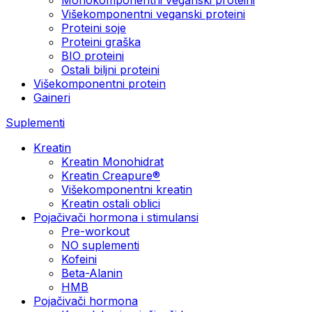
Višekomponentni veganski proteini
Proteini soje
Proteini graška
BIO proteini
Ostali biljni proteini
Višekomponentni protein
Gaineri
Suplementi
Kreatin
Kreatin Monohidrat
Kreatin Creapure®
Višekomponentni kreatin
Kreatin ostali oblici
Pojačivači hormona i stimulansi
Pre-workout
NO suplementi
Kofeini
Beta-Alanin
HMB
Pojačivači hormona