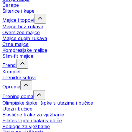
Čarape
Šilterice i kape
Majice i topovi
Majice bez rukava
Oversized majice
Majice dugih rukava
Crne majice
Kompresijske majice
Slim-fit majice
Trendi
Kompleti
Trenirke setovi
Oprema
Trening doma
Olimpijske šipke, šipke s utezima i bučice
Utezi i bučice
Elastične trake za vježbanje
Pilates lopte i balans ploče
Podloge za vježbanje