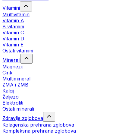
Vitamini
Multivitamin
Vitamin A
B vitamini
Vitamin C
Vitamin D
Vitamin E
Ostali vitamini
Minerali
Magnezij
Cink
Multimineral
ZMA i ZMB
Kalcij
Željezo
Elektroliti
Ostali minerali
Zdravlje zglobova
Kolagenska prehrana zglobova
Kompleksna prehrana zglobova