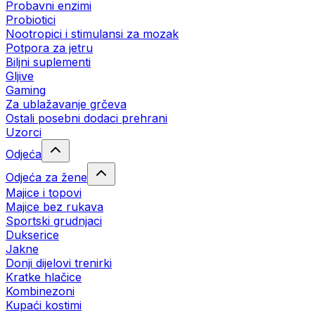
Probavni enzimi
Probiotici
Nootropici i stimulansi za mozak
Potpora za jetru
Biljni suplementi
Gljive
Gaming
Za ublažavanje grčeva
Ostali posebni dodaci prehrani
Uzorci
Odjeća
Odjeća za žene
Majice i topovi
Majice bez rukava
Sportski grudnjaci
Dukserice
Jakne
Donji dijelovi trenirki
Kratke hlačice
Kombinezoni
Kupaći kostimi