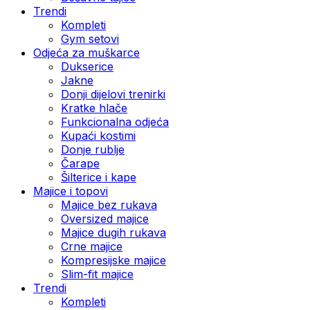
Trendi
Kompleti
Gym setovi
Odjeća za muškarce
Dukserice
Jakne
Donji dijelovi trenirki
Kratke hlače
Funkcionalna odjeća
Kupaći kostimi
Donje rublje
Čarape
Šilterice i kape
Majice i topovi
Majice bez rukava
Oversized majice
Majice dugih rukava
Crne majice
Kompresijske majice
Slim-fit majice
Trendi
Kompleti