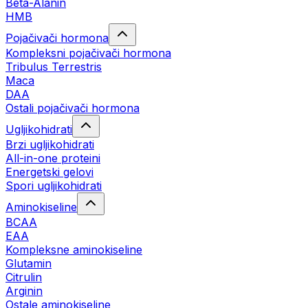
Beta-Alanin
HMB
Pojačivači hormona
Kompleksni pojačivači hormona
Tribulus Terrestris
Maca
DAA
Ostali pojačivači hormona
Ugljikohidrati
Brzi ugljikohidrati
All-in-one proteini
Energetski gelovi
Spori ugljikohidrati
Aminokiseline
BCAA
EAA
Kompleksne aminokiseline
Glutamin
Citrulin
Arginin
Ostale aminokiseline