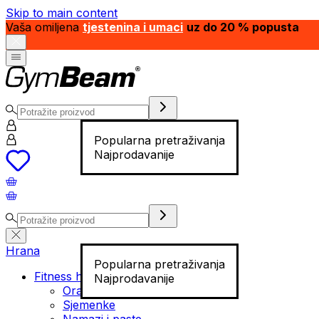
Skip to main content
Vaša omiljena
tjestenina i umaci
uz do 20 % popusta
Popularna pretraživanja
Najprodavanije
Hrana
Popularna pretraživanja
Fitness hrana
Najprodavanije
Orašasti plodovi
Sjemenke
Namazi i paste