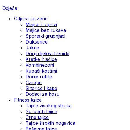
Odjeća
Odjeća za žene
Majice i topovi
Majice bez rukava
Sportski grudnjaci
Dukserice
Jakne
Donji dijelovi trenirki
Kratke hlačice
Kombinezoni
Kupaći kostimi
Donje rublje
Čarape
Šilterice i kape
Dodaci za kosu
Fitness tajice
Tajice visokog struka
Scrunch tajice
Crne tajice
Tajice širokih nogavica
Bešavne tajice