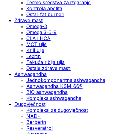
Termo sredstva za izgaranje
Kontrola apetita
Ostali fat burneri
Zdrave masti
Omega-3
Omega 3-6-9
CLA i HCA
MCT ulje
Krill ulje
Lecitin
Tekuća riblja ulja
Ostale zdrave masti
Ashwagandha
Jednokomponentna ashwagandha
Ashwagandha KSM-66®
BIO ashwagandha
Kompleks ashwagandha
Dugovječnost
Kompleksi za dugovječnost
NAD+
Berberin
Resveratrol
Kvercetin