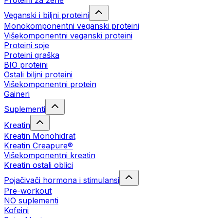
Proteini za žene
Veganski i biljni proteini
Monokomponentni veganski proteini
Višekomponentni veganski proteini
Proteini soje
Proteini graška
BIO proteini
Ostali biljni proteini
Višekomponentni protein
Gaineri
Suplementi
Kreatin
Kreatin Monohidrat
Kreatin Creapure®
Višekomponentni kreatin
Kreatin ostali oblici
Pojačivači hormona i stimulansi
Pre-workout
NO suplementi
Kofeini