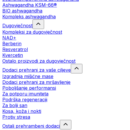
Ashwagandha KSM-66®
BIO ashwagandha
Kompleks ashwagandha
Dugovječnost
Kompleksi za dugovječnost
NAD+
Berberin
Resveratrol
Kvercetin
Ostalo proizvodi za dugovječnost
Dodaci prehrani za vaše ciljeve
Izgradnja mišićne mase
Dodaci prehrani za mršavljenje
Poboljšanje performansi
Za potporu imuniteta
Podrška regeneraciji
Za bolji san
Kosa, koža i nokti
Protiv stresa
Ostali prehrambeni dodaci