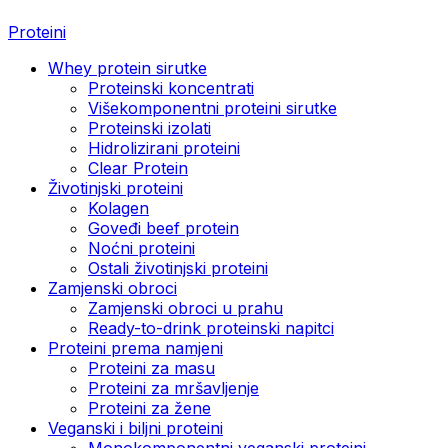
Proteini
Whey protein sirutke
Proteinski koncentrati
Višekomponentni proteini sirutke
Proteinski izolati
Hidrolizirani proteini
Clear Protein
Životinjski proteini
Kolagen
Goveđi beef protein
Noćni proteini
Ostali životinjski proteini
Zamjenski obroci
Zamjenski obroci u prahu
Ready-to-drink proteinski napitci
Proteini prema namjeni
Proteini za masu
Proteini za mršavljenje
Proteini za žene
Veganski i biljni proteini
Monokomponentni veganski proteini