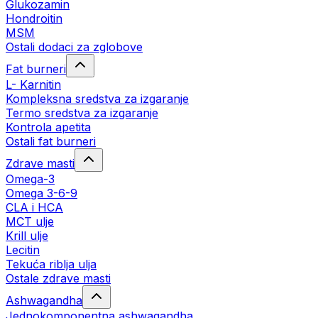
Glukozamin
Hondroitin
MSM
Ostali dodaci za zglobove
Fat burneri
L- Karnitin
Kompleksna sredstva za izgaranje
Termo sredstva za izgaranje
Kontrola apetita
Ostali fat burneri
Zdrave masti
Omega-3
Omega 3-6-9
CLA i HCA
MCT ulje
Krill ulje
Lecitin
Tekuća riblja ulja
Ostale zdrave masti
Ashwagandha
Jednokomponentna ashwagandha