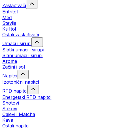
Zaslađivači
Eritritol
Med
Stevija
Ksilitol
Ostali zaslađivači
Umaci i sirupi
Slatki umaci i sirupi
Slani umaci i sirupi
Arome
Začini i sol
Napitci
Izotonični napitci
RTD napitci
Energetski RTD napitci
Shotovi
Sokovi
Čajevi i Matcha
Kava
Ostali napitci