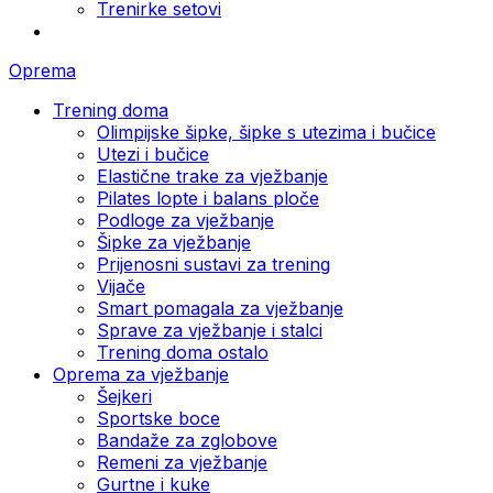
Trenirke setovi
Oprema
Trening doma
Olimpijske šipke, šipke s utezima i bučice
Utezi i bučice
Elastične trake za vježbanje
Pilates lopte i balans ploče
Podloge za vježbanje
Šipke za vježbanje
Prijenosni sustavi za trening
Vijače
Smart pomagala za vježbanje
Sprave za vježbanje i stalci
Trening doma ostalo
Oprema za vježbanje
Šejkeri
Sportske boce
Bandaže za zglobove
Remeni za vježbanje
Gurtne i kuke