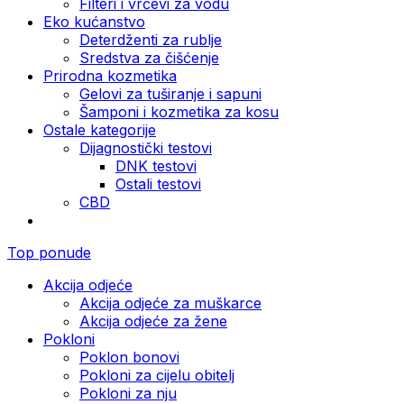
Filteri i vrčevi za vodu
Eko kućanstvo
Deterdženti za rublje
Sredstva za čišćenje
Prirodna kozmetika
Gelovi za tuširanje i sapuni
Šamponi i kozmetika za kosu
Ostale kategorije
Dijagnostički testovi
DNK testovi
Ostali testovi
CBD
Top ponude
Akcija odjeće
Akcija odjeće za muškarce
Akcija odjeće za žene
Pokloni
Poklon bonovi
Pokloni za cijelu obitelj
Pokloni za nju