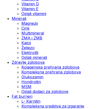
Vitamin D
Vitamin E
Ostali vitamini
Minerali
Magnezij
Cink
Multimineral
ZMA i ZMB
Kalcij
Željezo
Elektroliti
Ostali minerali
Zdravlje zglobova
Kolagenska prehrana zglobova
Kompleksna prehrana zglobova
Glukozamin
Hondroitin
MSM
Ostali dodaci za zglobove
Fat burneri
L- Karnitin
Kompleksna sredstva za izgaranje