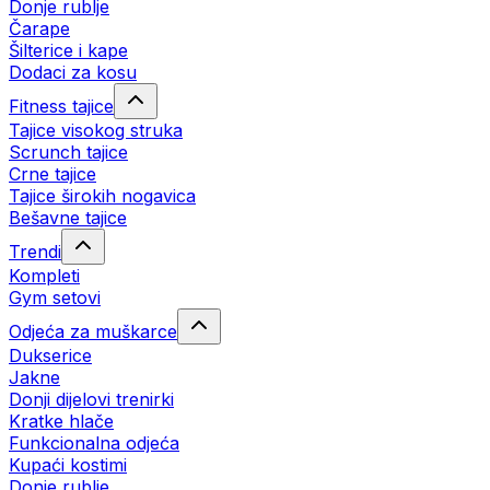
Donje rublje
Čarape
Šilterice i kape
Dodaci za kosu
Fitness tajice
Tajice visokog struka
Scrunch tajice
Crne tajice
Tajice širokih nogavica
Bešavne tajice
Trendi
Kompleti
Gym setovi
Odjeća za muškarce
Dukserice
Jakne
Donji dijelovi trenirki
Kratke hlače
Funkcionalna odjeća
Kupaći kostimi
Donje rublje