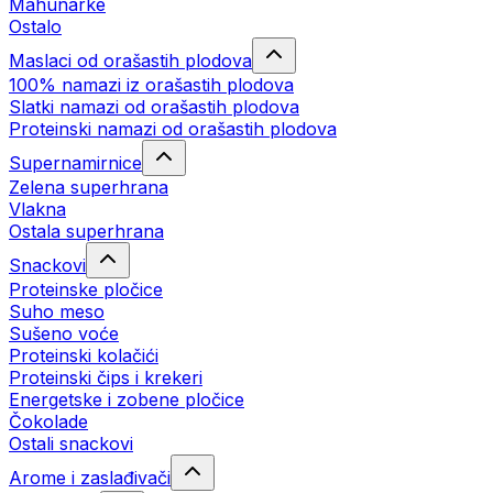
Mahunarke
Ostalo
Maslaci od orašastih plodova
100% namazi iz orašastih plodova
Slatki namazi od orašastih plodova
Proteinski namazi od orašastih plodova
Supernamirnice
Zelena superhrana
Vlakna
Ostala superhrana
Snackovi
Proteinske pločice
Suho meso
Sušeno voće
Proteinski kolačići
Proteinski čips i krekeri
Energetske i zobene pločice
Čokolade
Ostali snackovi
Arome i zaslađivači