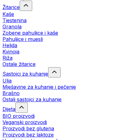
Žitarice
Kaše
Tjestenina
Granola
Zobene pahuljice i kaše
Pahuljice i muesli
Heljda
Kvinoja
Riža
Ostale žitarice
Sastojci za kuhanje
Ulja
Mješavine za kuhanje i pečenje
Brašno
Ostali sastojci za kuhanje
Dijeta
BIO proizvodi
Veganski proizvodi
Proizvodi bez glutena
Proizvodi bez laktoze