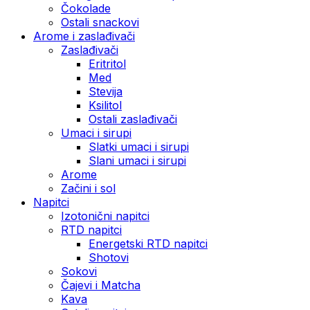
Čokolade
Ostali snackovi
Arome i zaslađivači
Zaslađivači
Eritritol
Med
Stevija
Ksilitol
Ostali zaslađivači
Umaci i sirupi
Slatki umaci i sirupi
Slani umaci i sirupi
Arome
Začini i sol
Napitci
Izotonični napitci
RTD napitci
Energetski RTD napitci
Shotovi
Sokovi
Čajevi i Matcha
Kava