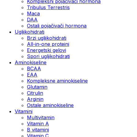
Kompleksni pojačivači hormona
Tribulus Terrestris
Maca
DAA
Ostali pojačivači hormona
Ugljikohidrati
Brzi ugljikohidrati
All-in-one proteini
Energetski gelovi
Spori ugljikohidrati
Aminokiseline
BCAA
EAA
Kompleksne aminokiseline
Glutamin
Citrulin
Arginin
Ostale aminokiseline
Vitamini
Multivitamin
Vitamin A
B vitamini
Vitamin C