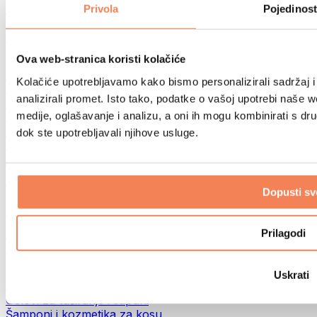
Torbe za hranu i dodaci
Privola
Pojedinost
Fitness torbe
Ruksaci
Oprema prema aktivnosti
Ova web-stranica koristi kolačiće
Trčanje
Kolačiće upotrebljavamo kako bismo personalizirali sadržaj i
Borilački sportovi
analizirali promet. Isto tako, podatke o vašoj upotrebi naše 
Biciklizam
medije, oglašavanje i analizu, a oni ih mogu kombinirati s drug
Joga i pilates
Terapija hladnom vodom
dok ste upotrebljavali njihove usluge.
Plivanje
Planinarenje
Biohacking
Dopusti sv
Terapija crvenim svjetlom
Filteri i vrčevi za vodu
Eko kućanstvo
Prilagodi
Deterdženti za rublje
Sredstva za čišćenje
Uskrati
Prirodna kozmetika
Gelovi za tuširanje i sapuni
Šamponi i kozmetika za kosu