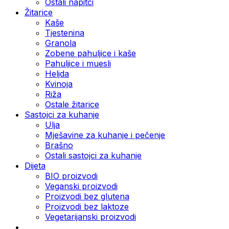
Ostali napitci
Žitarice
Kaše
Tjestenina
Granola
Zobene pahuljice i kaše
Pahuljice i muesli
Heljda
Kvinoja
Riža
Ostale žitarice
Sastojci za kuhanje
Ulja
Mješavine za kuhanje i pečenje
Brašno
Ostali sastojci za kuhanje
Dijeta
BIO proizvodi
Veganski proizvodi
Proizvodi bez glutena
Proizvodi bez laktoze
Vegetarijanski proizvodi