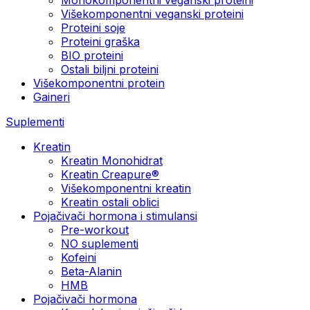
Višekomponentni veganski proteini
Proteini soje
Proteini graška
BIO proteini
Ostali biljni proteini
Višekomponentni protein
Gaineri
Suplementi
Kreatin
Kreatin Monohidrat
Kreatin Creapure®
Višekomponentni kreatin
Kreatin ostali oblici
Pojačivači hormona i stimulansi
Pre-workout
NO suplementi
Kofeini
Beta-Alanin
HMB
Pojačivači hormona