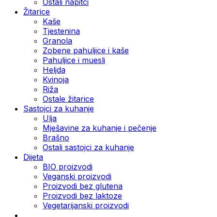
Ostali napitci
Žitarice
Kaše
Tjestenina
Granola
Zobene pahuljice i kaše
Pahuljice i muesli
Heljda
Kvinoja
Riža
Ostale žitarice
Sastojci za kuhanje
Ulja
Mješavine za kuhanje i pečenje
Brašno
Ostali sastojci za kuhanje
Dijeta
BIO proizvodi
Veganski proizvodi
Proizvodi bez glutena
Proizvodi bez laktoze
Vegetarijanski proizvodi