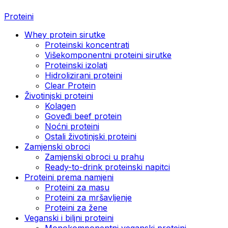
Proteini
Whey protein sirutke
Proteinski koncentrati
Višekomponentni proteini sirutke
Proteinski izolati
Hidrolizirani proteini
Clear Protein
Životinjski proteini
Kolagen
Goveđi beef protein
Noćni proteini
Ostali životinjski proteini
Zamjenski obroci
Zamjenski obroci u prahu
Ready-to-drink proteinski napitci
Proteini prema namjeni
Proteini za masu
Proteini za mršavljenje
Proteini za žene
Veganski i biljni proteini
Monokomponentni veganski proteini