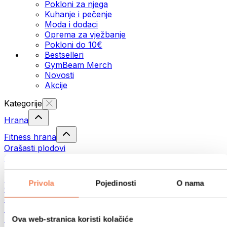
Pokloni za njega
Kuhanje i pečenje
Moda i dodaci
Oprema za vježbanje
Pokloni do 10€
Bestselleri
GymBeam Merch
Novosti
Akcije
Kategorije
Hrana
Fitness hrana
Orašasti plodovi
Sjemenke
Namazi i paste
Ribe
Privola
Pojedinosti
O nama
Gotovi obroci
Jaja
Kruh i pecivo
Meso
Ova web-stranica koristi kolačiće