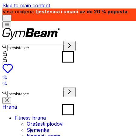
Skip to main content
Vaša omiljena
tjestenina i umaci
uz do 20 % popusta
Hrana
Fitness hrana
Orašasti plodovi
Sjemenke
Namazi i paste