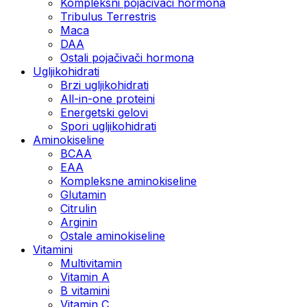
Kompleksni pojačivači hormona
Tribulus Terrestris
Maca
DAA
Ostali pojačivači hormona
Ugljikohidrati
Brzi ugljikohidrati
All-in-one proteini
Energetski gelovi
Spori ugljikohidrati
Aminokiseline
BCAA
EAA
Kompleksne aminokiseline
Glutamin
Citrulin
Arginin
Ostale aminokiseline
Vitamini
Multivitamin
Vitamin A
B vitamini
Vitamin C