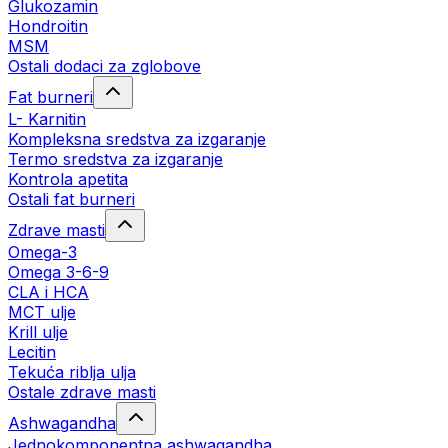
Glukozamin
Hondroitin
MSM
Ostali dodaci za zglobove
Fat burneri
L- Karnitin
Kompleksna sredstva za izgaranje
Termo sredstva za izgaranje
Kontrola apetita
Ostali fat burneri
Zdrave masti
Omega-3
Omega 3-6-9
CLA i HCA
MCT ulje
Krill ulje
Lecitin
Tekuća riblja ulja
Ostale zdrave masti
Ashwagandha
Jednokomponentna ashwagandha