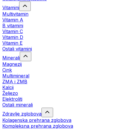
Vitamini
Multivitamin
Vitamin A
B vitamini
Vitamin C
Vitamin D
Vitamin E
Ostali vitamini
Minerali
Magnezij
Cink
Multimineral
ZMA i ZMB
Kalcij
Željezo
Elektroliti
Ostali minerali
Zdravlje zglobova
Kolagenska prehrana zglobova
Kompleksna prehrana zglobova