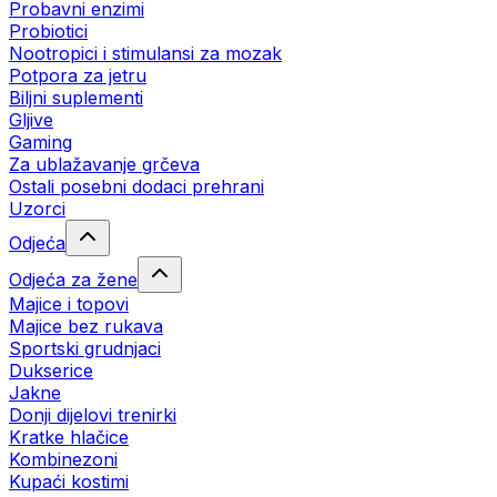
Probavni enzimi
Probiotici
Nootropici i stimulansi za mozak
Potpora za jetru
Biljni suplementi
Gljive
Gaming
Za ublažavanje grčeva
Ostali posebni dodaci prehrani
Uzorci
Odjeća
Odjeća za žene
Majice i topovi
Majice bez rukava
Sportski grudnjaci
Dukserice
Jakne
Donji dijelovi trenirki
Kratke hlačice
Kombinezoni
Kupaći kostimi