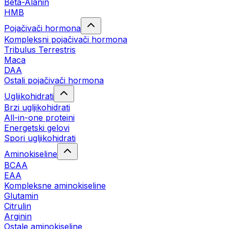
Beta-Alanin
HMB
Pojačivači hormona
Kompleksni pojačivači hormona
Tribulus Terrestris
Maca
DAA
Ostali pojačivači hormona
Ugljikohidrati
Brzi ugljikohidrati
All-in-one proteini
Energetski gelovi
Spori ugljikohidrati
Aminokiseline
BCAA
EAA
Kompleksne aminokiseline
Glutamin
Citrulin
Arginin
Ostale aminokiseline