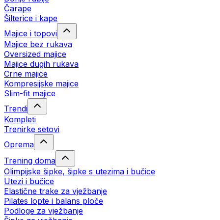
Čarape
Šilterice i kape
Majice i topovi
Majice bez rukava
Oversized majice
Majice dugih rukava
Crne majice
Kompresijske majice
Slim-fit majice
Trendi
Kompleti
Trenirke setovi
Oprema
Trening doma
Olimpijske šipke, šipke s utezima i bučice
Utezi i bučice
Elastične trake za vježbanje
Pilates lopte i balans ploče
Podloge za vježbanje