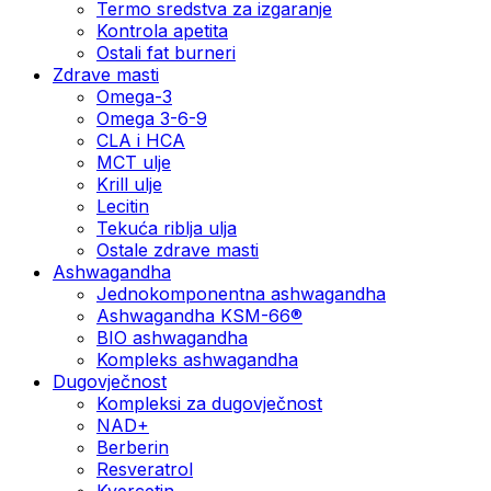
Termo sredstva za izgaranje
Kontrola apetita
Ostali fat burneri
Zdrave masti
Omega-3
Omega 3-6-9
CLA i HCA
MCT ulje
Krill ulje
Lecitin
Tekuća riblja ulja
Ostale zdrave masti
Ashwagandha
Jednokomponentna ashwagandha
Ashwagandha KSM-66®
BIO ashwagandha
Kompleks ashwagandha
Dugovječnost
Kompleksi za dugovječnost
NAD+
Berberin
Resveratrol
Kvercetin