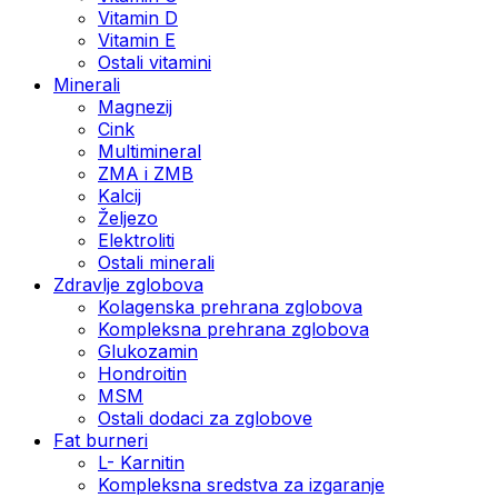
Vitamin D
Vitamin E
Ostali vitamini
Minerali
Magnezij
Cink
Multimineral
ZMA i ZMB
Kalcij
Željezo
Elektroliti
Ostali minerali
Zdravlje zglobova
Kolagenska prehrana zglobova
Kompleksna prehrana zglobova
Glukozamin
Hondroitin
MSM
Ostali dodaci za zglobove
Fat burneri
L- Karnitin
Kompleksna sredstva za izgaranje