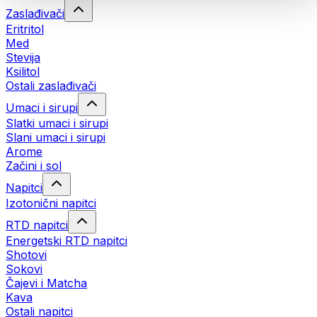
Zaslađivači
Eritritol
Med
Stevija
Ksilitol
Ostali zaslađivači
Umaci i sirupi
Slatki umaci i sirupi
Slani umaci i sirupi
Arome
Začini i sol
Napitci
Izotonični napitci
RTD napitci
Energetski RTD napitci
Shotovi
Sokovi
Čajevi i Matcha
Kava
Ostali napitci