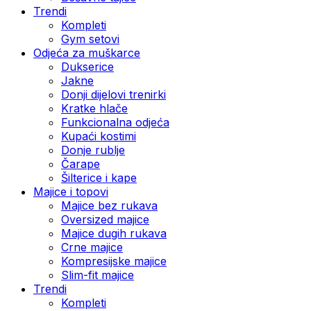
Trendi
Kompleti
Gym setovi
Odjeća za muškarce
Dukserice
Jakne
Donji dijelovi trenirki
Kratke hlače
Funkcionalna odjeća
Kupaći kostimi
Donje rublje
Čarape
Šilterice i kape
Majice i topovi
Majice bez rukava
Oversized majice
Majice dugih rukava
Crne majice
Kompresijske majice
Slim-fit majice
Trendi
Kompleti