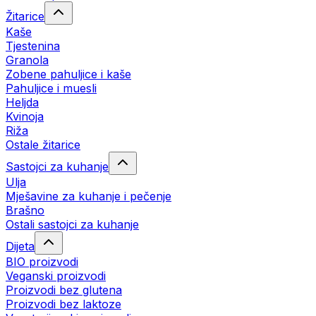
Žitarice
Kaše
Tjestenina
Granola
Zobene pahuljice i kaše
Pahuljice i muesli
Heljda
Kvinoja
Riža
Ostale žitarice
Sastojci za kuhanje
Ulja
Mješavine za kuhanje i pečenje
Brašno
Ostali sastojci za kuhanje
Dijeta
BIO proizvodi
Veganski proizvodi
Proizvodi bez glutena
Proizvodi bez laktoze