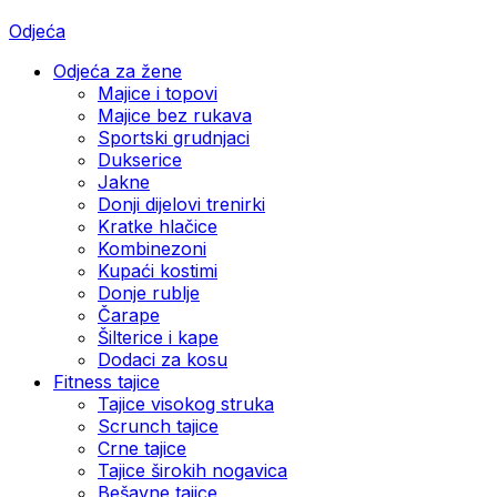
Odjeća
Odjeća za žene
Majice i topovi
Majice bez rukava
Sportski grudnjaci
Dukserice
Jakne
Donji dijelovi trenirki
Kratke hlačice
Kombinezoni
Kupaći kostimi
Donje rublje
Čarape
Šilterice i kape
Dodaci za kosu
Fitness tajice
Tajice visokog struka
Scrunch tajice
Crne tajice
Tajice širokih nogavica
Bešavne tajice