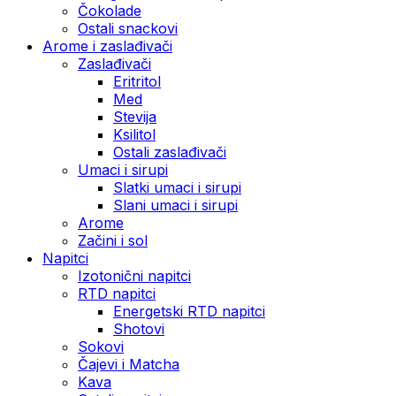
Čokolade
Ostali snackovi
Arome i zaslađivači
Zaslađivači
Eritritol
Med
Stevija
Ksilitol
Ostali zaslađivači
Umaci i sirupi
Slatki umaci i sirupi
Slani umaci i sirupi
Arome
Začini i sol
Napitci
Izotonični napitci
RTD napitci
Energetski RTD napitci
Shotovi
Sokovi
Čajevi i Matcha
Kava