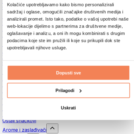
Mahunarke
Kolačiće upotrebljavamo kako bismo personalizirali
Ostalo
sadržaj i oglase, omogućili značajke društvenih medija i
Maslaci od orašastih plodova
analizirali promet. Isto tako, podatke o vašoj upotrebi naše
100% namazi iz orašastih plodova
web-lokacije dijelimo s partnerima za društvene medije,
Slatki namazi od orašastih plodova
oglašavanje i analizu, a oni ih mogu kombinirati s drugim
Proteinski namazi od orašastih plodova
podacima koje ste im pružili ili koje su prikupili dok ste
Supernamirnice
upotrebljavali njihove usluge.
Zelena superhrana
Vlakna
Ostala superhrana
Snackovi
Dopusti sve
Proteinske pločice
Suho meso
Prilagodi
Sušeno voće
Proteinski kolačići
Proteinski čips i krekeri
Uskrati
Energetske i zobene pločice
Čokolade
Ostali snackovi
Arome i zaslađivači