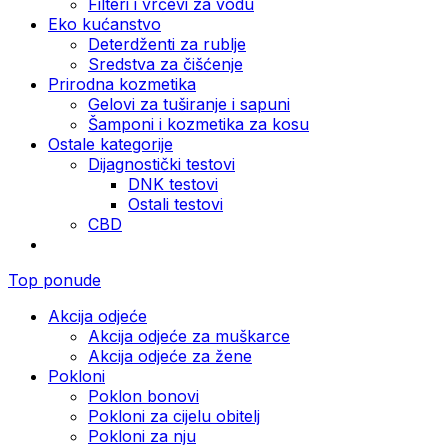
Filteri i vrčevi za vodu
Eko kućanstvo
Deterdženti za rublje
Sredstva za čišćenje
Prirodna kozmetika
Gelovi za tuširanje i sapuni
Šamponi i kozmetika za kosu
Ostale kategorije
Dijagnostički testovi
DNK testovi
Ostali testovi
CBD
Top ponude
Akcija odjeće
Akcija odjeće za muškarce
Akcija odjeće za žene
Pokloni
Poklon bonovi
Pokloni za cijelu obitelj
Pokloni za nju