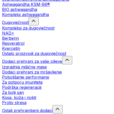
Ashwagandha KSM-66®
BIO ashwagandha
Kompleks ashwagandha
Dugovječnost
Kompleksi za dugovječnost
NAD+
Berberin
Resveratrol
Kvercetin
Ostalo proizvodi za dugovječnost
Dodaci prehrani za vaše ciljeve
Izgradnja mišićne mase
Dodaci prehrani za mršavljenje
Poboljšanje performansi
Za potporu imuniteta
Podrška regeneraciji
Za bolji san
Kosa, koža i nokti
Protiv stresa
Ostali prehrambeni dodaci