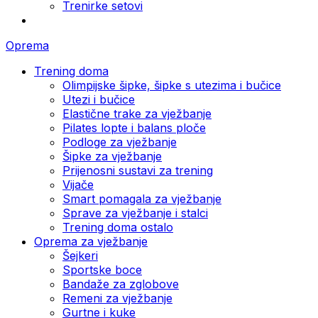
Trenirke setovi
Oprema
Trening doma
Olimpijske šipke, šipke s utezima i bučice
Utezi i bučice
Elastične trake za vježbanje
Pilates lopte i balans ploče
Podloge za vježbanje
Šipke za vježbanje
Prijenosni sustavi za trening
Vijače
Smart pomagala za vježbanje
Sprave za vježbanje i stalci
Trening doma ostalo
Oprema za vježbanje
Šejkeri
Sportske boce
Bandaže za zglobove
Remeni za vježbanje
Gurtne i kuke