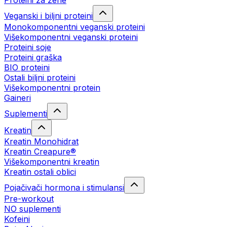
Proteini za žene
Veganski i biljni proteini
Monokomponentni veganski proteini
Višekomponentni veganski proteini
Proteini soje
Proteini graška
BIO proteini
Ostali biljni proteini
Višekomponentni protein
Gaineri
Suplementi
Kreatin
Kreatin Monohidrat
Kreatin Creapure®
Višekomponentni kreatin
Kreatin ostali oblici
Pojačivači hormona i stimulansi
Pre-workout
NO suplementi
Kofeini