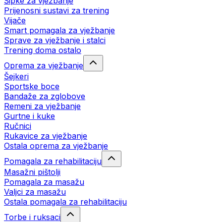
Šipke za vježbanje
Prijenosni sustavi za trening
Vijače
Smart pomagala za vježbanje
Sprave za vježbanje i stalci
Trening doma ostalo
Oprema za vježbanje
Šejkeri
Sportske boce
Bandaže za zglobove
Remeni za vježbanje
Gurtne i kuke
Ručnici
Rukavice za vježbanje
Ostala oprema za vježbanje
Pomagala za rehabilitaciju
Masažni pištolji
Pomagala za masažu
Valjci za masažu
Ostala pomagala za rehabilitaciju
Torbe i ruksaci