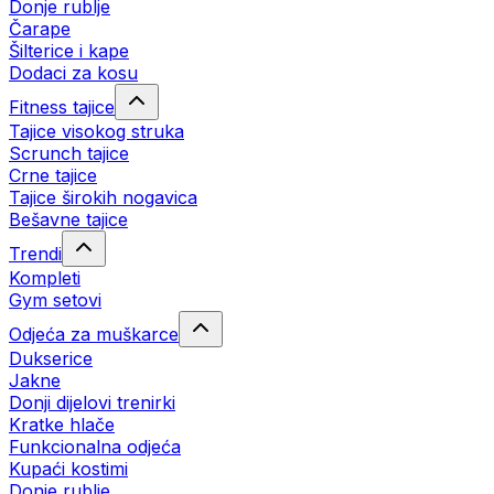
Donje rublje
Čarape
Šilterice i kape
Dodaci za kosu
Fitness tajice
Tajice visokog struka
Scrunch tajice
Crne tajice
Tajice širokih nogavica
Bešavne tajice
Trendi
Kompleti
Gym setovi
Odjeća za muškarce
Dukserice
Jakne
Donji dijelovi trenirki
Kratke hlače
Funkcionalna odjeća
Kupaći kostimi
Donje rublje