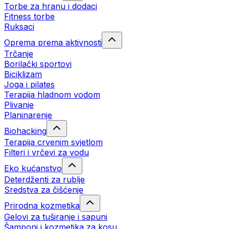
Torbe za hranu i dodaci
Fitness torbe
Ruksaci
Oprema prema aktivnosti
Trčanje
Borilački sportovi
Biciklizam
Joga i pilates
Terapija hladnom vodom
Plivanje
Planinarenje
Biohacking
Terapija crvenim svjetlom
Filteri i vrčevi za vodu
Eko kućanstvo
Deterdženti za rublje
Sredstva za čišćenje
Prirodna kozmetika
Gelovi za tuširanje i sapuni
Šamponi i kozmetika za kosu