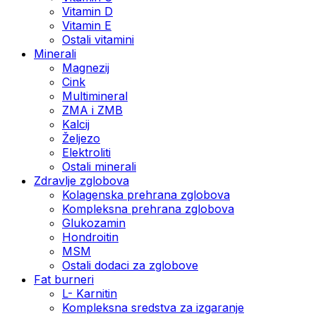
Vitamin D
Vitamin E
Ostali vitamini
Minerali
Magnezij
Cink
Multimineral
ZMA i ZMB
Kalcij
Željezo
Elektroliti
Ostali minerali
Zdravlje zglobova
Kolagenska prehrana zglobova
Kompleksna prehrana zglobova
Glukozamin
Hondroitin
MSM
Ostali dodaci za zglobove
Fat burneri
L- Karnitin
Kompleksna sredstva za izgaranje