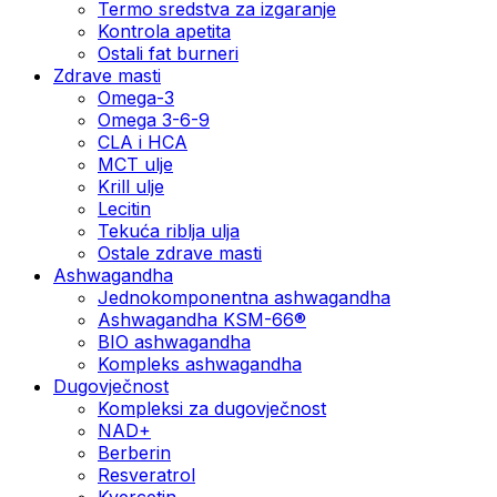
Termo sredstva za izgaranje
Kontrola apetita
Ostali fat burneri
Zdrave masti
Omega-3
Omega 3-6-9
CLA i HCA
MCT ulje
Krill ulje
Lecitin
Tekuća riblja ulja
Ostale zdrave masti
Ashwagandha
Jednokomponentna ashwagandha
Ashwagandha KSM-66®
BIO ashwagandha
Kompleks ashwagandha
Dugovječnost
Kompleksi za dugovječnost
NAD+
Berberin
Resveratrol
Kvercetin