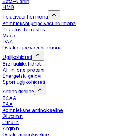
Beta-Alanin
HMB
Pojačivači hormona
Kompleksni pojačivači hormona
Tribulus Terrestris
Maca
DAA
Ostali pojačivači hormona
Ugljikohidrati
Brzi ugljikohidrati
All-in-one proteini
Energetski gelovi
Spori ugljikohidrati
Aminokiseline
BCAA
EAA
Kompleksne aminokiseline
Glutamin
Citrulin
Arginin
Ostale aminokiseline