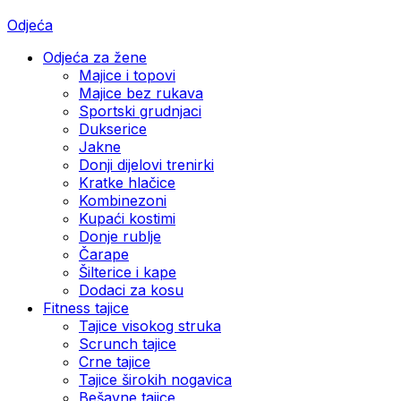
Odjeća
Odjeća za žene
Majice i topovi
Majice bez rukava
Sportski grudnjaci
Dukserice
Jakne
Donji dijelovi trenirki
Kratke hlačice
Kombinezoni
Kupaći kostimi
Donje rublje
Čarape
Šilterice i kape
Dodaci za kosu
Fitness tajice
Tajice visokog struka
Scrunch tajice
Crne tajice
Tajice širokih nogavica
Bešavne tajice