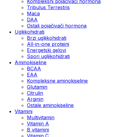
Kompleksni pojačivači hormona
Tribulus Terrestris
Maca
DAA
Ostali pojačivači hormona
Ugljikohidrati
Brzi ugljikohidrati
All-in-one proteini
Energetski gelovi
Spori ugljikohidrati
Aminokiseline
BCAA
EAA
Kompleksne aminokiseline
Glutamin
Citrulin
Arginin
Ostale aminokiseline
Vitamini
Multivitamin
Vitamin A
B vitamini
Vitamin C