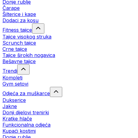
Donje rublje
Čarape
Šilterice i kape
Dodaci za kosu
Fitness tajice
Tajice visokog struka
Scrunch tajice
Crne tajice
Tajice širokih nogavica
Bešavne tajice
Trendi
Kompleti
Gym setovi
Odjeća za muškarce
Dukserice
Jakne
Donji dijelovi trenirki
Kratke hlače
Funkcionalna odjeća
Kupaći kostimi
Donje rublje