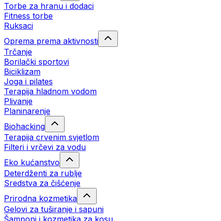
Torbe za hranu i dodaci
Fitness torbe
Ruksaci
Oprema prema aktivnosti
Trčanje
Borilački sportovi
Biciklizam
Joga i pilates
Terapija hladnom vodom
Plivanje
Planinarenje
Biohacking
Terapija crvenim svjetlom
Filteri i vrčevi za vodu
Eko kućanstvo
Deterdženti za rublje
Sredstva za čišćenje
Prirodna kozmetika
Gelovi za tuširanje i sapuni
Šamponi i kozmetika za kosu