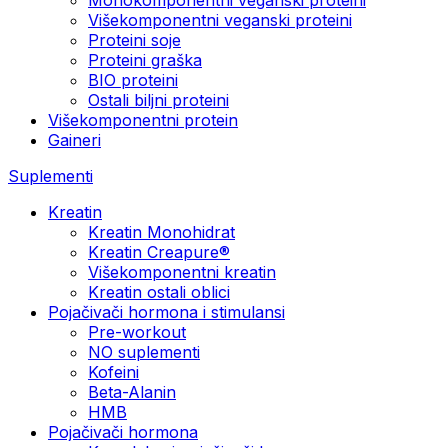
Višekomponentni veganski proteini
Proteini soje
Proteini graška
BIO proteini
Ostali biljni proteini
Višekomponentni protein
Gaineri
Suplementi
Kreatin
Kreatin Monohidrat
Kreatin Creapure®
Višekomponentni kreatin
Kreatin ostali oblici
Pojačivači hormona i stimulansi
Pre-workout
NO suplementi
Kofeini
Beta-Alanin
HMB
Pojačivači hormona