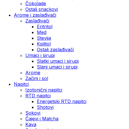
Čokolade
Ostali snackovi
Arome i zaslađivači
Zaslađivači
Eritritol
Med
Stevija
Ksilitol
Ostali zaslađivači
Umaci i sirupi
Slatki umaci i sirupi
Slani umaci i sirupi
Arome
Začini i sol
Napitci
Izotonični napitci
RTD napitci
Energetski RTD napitci
Shotovi
Sokovi
Čajevi i Matcha
Kava