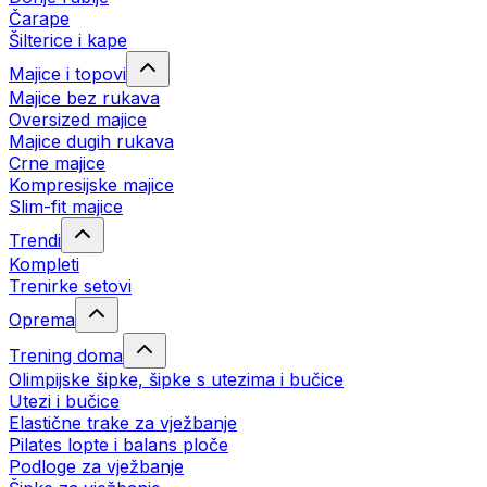
Čarape
Šilterice i kape
Majice i topovi
Majice bez rukava
Oversized majice
Majice dugih rukava
Crne majice
Kompresijske majice
Slim-fit majice
Trendi
Kompleti
Trenirke setovi
Oprema
Trening doma
Olimpijske šipke, šipke s utezima i bučice
Utezi i bučice
Elastične trake za vježbanje
Pilates lopte i balans ploče
Podloge za vježbanje