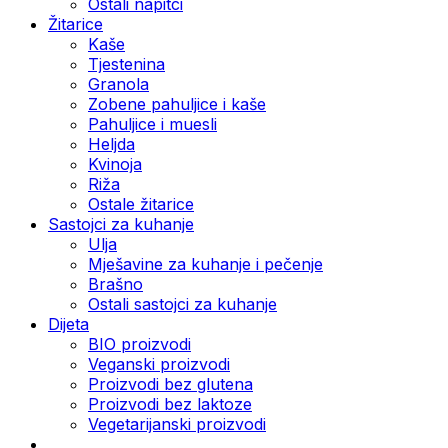
Ostali napitci
Žitarice
Kaše
Tjestenina
Granola
Zobene pahuljice i kaše
Pahuljice i muesli
Heljda
Kvinoja
Riža
Ostale žitarice
Sastojci za kuhanje
Ulja
Mješavine za kuhanje i pečenje
Brašno
Ostali sastojci za kuhanje
Dijeta
BIO proizvodi
Veganski proizvodi
Proizvodi bez glutena
Proizvodi bez laktoze
Vegetarijanski proizvodi