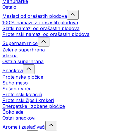
Mahunarke
Ostalo
Maslaci od orašastih plodova
100% namazi iz orašastih plodova
Slatki namazi od orašastih plodova
Proteinski namazi od orašastih plodova
Supernamirnice
Zelena superhrana
Vlakna
Ostala superhrana
Snackovi
Proteinske pločice
Suho meso
Sušeno voće
Proteinski kolačići
Proteinski čips i krekeri
Energetske i zobene pločice
Čokolade
Ostali snackovi
Arome i zaslađivači