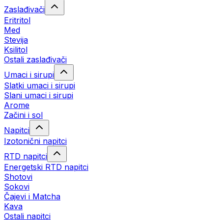
Zaslađivači
Eritritol
Med
Stevija
Ksilitol
Ostali zaslađivači
Umaci i sirupi
Slatki umaci i sirupi
Slani umaci i sirupi
Arome
Začini i sol
Napitci
Izotonični napitci
RTD napitci
Energetski RTD napitci
Shotovi
Sokovi
Čajevi i Matcha
Kava
Ostali napitci