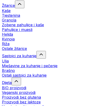
Žitarice
Kaše
Tjestenina
Granola
Zobene pahuljice i kaše
Pahuljice i muesli
Heljda
Kvinoja
Riža
Ostale žitarice
Sastojci za kuhanje
Ulja
Mješavine za kuhanje i pečenje
Brašno
Ostali sastojci za kuhanje
Dijeta
BIO proizvodi
Veganski proizvodi
Proizvodi bez glutena
Proizvodi bez laktoze