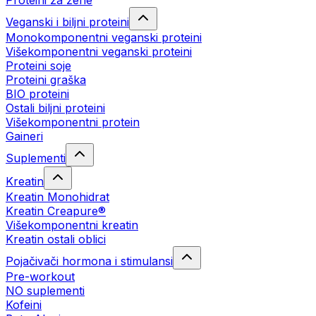
Proteini za žene
Veganski i biljni proteini
Monokomponentni veganski proteini
Višekomponentni veganski proteini
Proteini soje
Proteini graška
BIO proteini
Ostali biljni proteini
Višekomponentni protein
Gaineri
Suplementi
Kreatin
Kreatin Monohidrat
Kreatin Creapure®
Višekomponentni kreatin
Kreatin ostali oblici
Pojačivači hormona i stimulansi
Pre-workout
NO suplementi
Kofeini