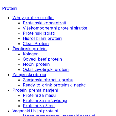
Proteini
Whey protein sirutke
Proteinski koncentrati
Višekomponentni proteini sirutke
Proteinski izolati
Hidrolizirani proteini
Clear Protein
Životinjski proteini
Kolagen
Goveđi beef protein
Noćni proteini
Ostali životinjski proteini
Zamjenski obroci
Zamjenski obroci u prahu
Ready-to-drink proteinski napitci
Proteini prema namjeni
Proteini za masu
Proteini za mršavljenje
Proteini za žene
Veganski i biljni proteini
Monokomponentni veganski proteini