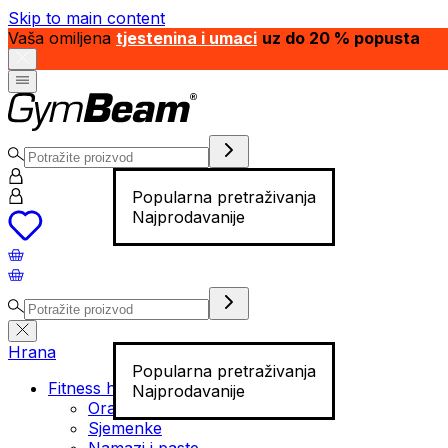
Skip to main content
Vaša omiljena
tjestenina i umaci
uz do 20 % popusta
Popularna pretraživanja
Najprodavanije
Hrana
Popularna pretraživanja
Fitness hrana
Najprodavanije
Orašasti plodovi
Sjemenke
Namazi i paste