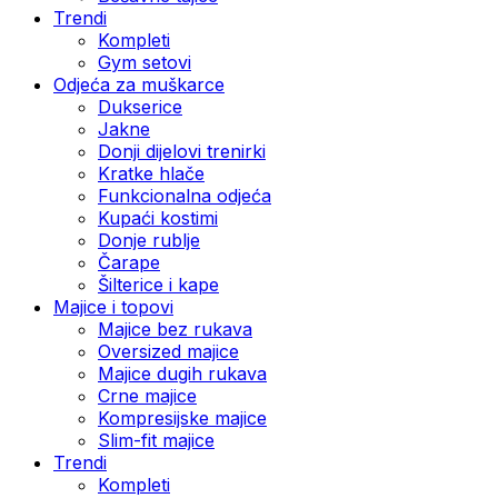
Trendi
Kompleti
Gym setovi
Odjeća za muškarce
Dukserice
Jakne
Donji dijelovi trenirki
Kratke hlače
Funkcionalna odjeća
Kupaći kostimi
Donje rublje
Čarape
Šilterice i kape
Majice i topovi
Majice bez rukava
Oversized majice
Majice dugih rukava
Crne majice
Kompresijske majice
Slim-fit majice
Trendi
Kompleti