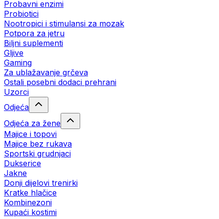
Probavni enzimi
Probiotici
Nootropici i stimulansi za mozak
Potpora za jetru
Biljni suplementi
Gljive
Gaming
Za ublažavanje grčeva
Ostali posebni dodaci prehrani
Uzorci
Odjeća
Odjeća za žene
Majice i topovi
Majice bez rukava
Sportski grudnjaci
Dukserice
Jakne
Donji dijelovi trenirki
Kratke hlačice
Kombinezoni
Kupaći kostimi