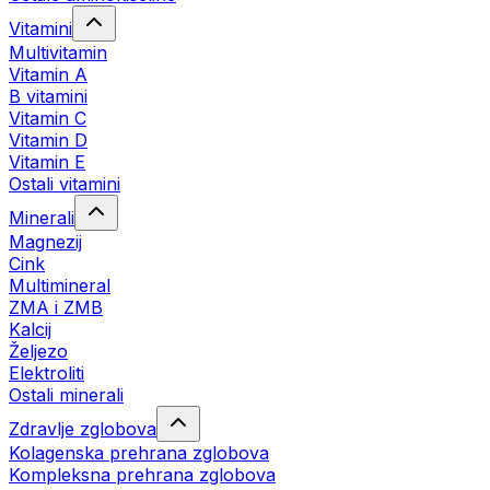
Vitamini
Multivitamin
Vitamin A
B vitamini
Vitamin C
Vitamin D
Vitamin E
Ostali vitamini
Minerali
Magnezij
Cink
Multimineral
ZMA i ZMB
Kalcij
Željezo
Elektroliti
Ostali minerali
Zdravlje zglobova
Kolagenska prehrana zglobova
Kompleksna prehrana zglobova