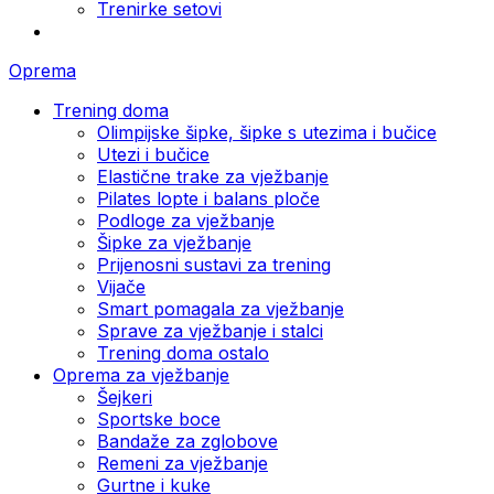
Trenirke setovi
Oprema
Trening doma
Olimpijske šipke, šipke s utezima i bučice
Utezi i bučice
Elastične trake za vježbanje
Pilates lopte i balans ploče
Podloge za vježbanje
Šipke za vježbanje
Prijenosni sustavi za trening
Vijače
Smart pomagala za vježbanje
Sprave za vježbanje i stalci
Trening doma ostalo
Oprema za vježbanje
Šejkeri
Sportske boce
Bandaže za zglobove
Remeni za vježbanje
Gurtne i kuke