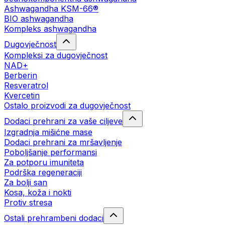
Ashwagandha KSM-66®
BIO ashwagandha
Kompleks ashwagandha
Dugovječnost
Kompleksi za dugovječnost
NAD+
Berberin
Resveratrol
Kvercetin
Ostalo proizvodi za dugovječnost
Dodaci prehrani za vaše ciljeve
Izgradnja mišićne mase
Dodaci prehrani za mršavljenje
Poboljšanje performansi
Za potporu imuniteta
Podrška regeneraciji
Za bolji san
Kosa, koža i nokti
Protiv stresa
Ostali prehrambeni dodaci