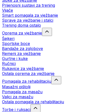
Šipke za vježbanje
Prijenosni sustavi za trening
Vijače
Smart pomagala za vježbanje
Sprave za vježbanje i stalci
Trening doma ostalo
Oprema za vježbanje
Šejkeri
Sportske boce
Bandaže za zglobove
Remeni za vježbanje
Gurtne i kuke
Ručnici
Rukavice za vježbanje
Ostala oprema za vježbanje
Pomagala za rehabilitaciju
Masažni pištolji
Pomagala za masažu
Valjci za masažu
Ostala pomagala za rehabilitaciju
Torbe i ruksaci