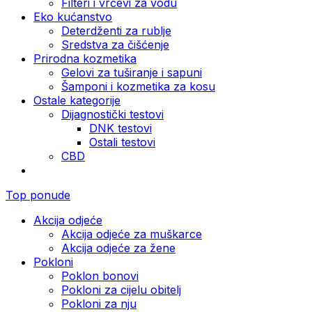
Filteri i vrčevi za vodu
Eko kućanstvo
Deterdženti za rublje
Sredstva za čišćenje
Prirodna kozmetika
Gelovi za tuširanje i sapuni
Šamponi i kozmetika za kosu
Ostale kategorije
Dijagnostički testovi
DNK testovi
Ostali testovi
CBD
Top ponude
Akcija odjeće
Akcija odjeće za muškarce
Akcija odjeće za žene
Pokloni
Poklon bonovi
Pokloni za cijelu obitelj
Pokloni za nju