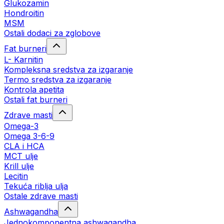
Glukozamin
Hondroitin
MSM
Ostali dodaci za zglobove
Fat burneri
L- Karnitin
Kompleksna sredstva za izgaranje
Termo sredstva za izgaranje
Kontrola apetita
Ostali fat burneri
Zdrave masti
Omega-3
Omega 3-6-9
CLA i HCA
MCT ulje
Krill ulje
Lecitin
Tekuća riblja ulja
Ostale zdrave masti
Ashwagandha
Jednokomponentna ashwagandha