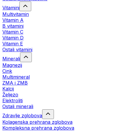
Vitamini
Multivitamin
Vitamin A
B vitamini
Vitamin C
Vitamin D
Vitamin E
Ostali vitamini
Minerali
Magnezij
Cink
Multimineral
ZMA i ZMB
Kalcij
Željezo
Elektroliti
Ostali minerali
Zdravlje zglobova
Kolagenska prehrana zglobova
Kompleksna prehrana zglobova