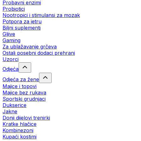
Probavni enzimi
Probiotici
Nootropici i stimulansi za mozak
Potpora za jetru
Biljni suplementi
Gljive
Gaming
Za ublažavanje grčeva
Ostali posebni dodaci prehrani
Uzorci
Odjeća
Odjeća za žene
Majice i topovi
Majice bez rukava
Sportski grudnjaci
Dukserice
Jakne
Donji dijelovi trenirki
Kratke hlačice
Kombinezoni
Kupaći kostimi