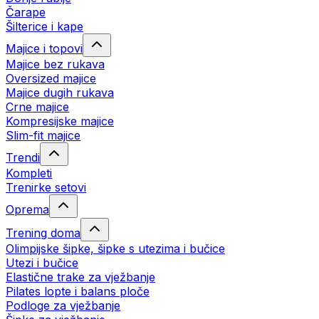
Čarape
Šilterice i kape
Majice i topovi
Majice bez rukava
Oversized majice
Majice dugih rukava
Crne majice
Kompresijske majice
Slim-fit majice
Trendi
Kompleti
Trenirke setovi
Oprema
Trening doma
Olimpijske šipke, šipke s utezima i bučice
Utezi i bučice
Elastične trake za vježbanje
Pilates lopte i balans ploče
Podloge za vježbanje