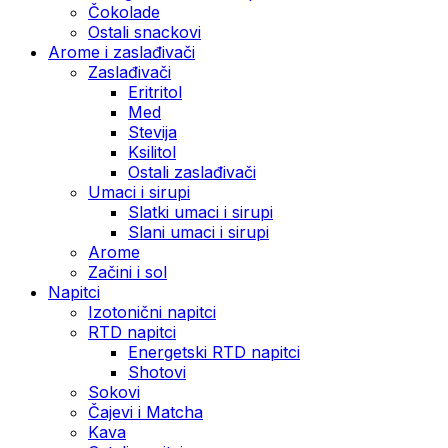
Čokolade
Ostali snackovi
Arome i zaslađivači
Zaslađivači
Eritritol
Med
Stevija
Ksilitol
Ostali zaslađivači
Umaci i sirupi
Slatki umaci i sirupi
Slani umaci i sirupi
Arome
Začini i sol
Napitci
Izotonični napitci
RTD napitci
Energetski RTD napitci
Shotovi
Sokovi
Čajevi i Matcha
Kava