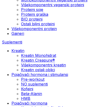
Višekomponentni veganski proteini
Proteini soje
Proteini graška
BIO proteini
Ostali biljni proteini
Višekomponentni protein
Gaineri
Suplementi
Kreatin
Kreatin Monohidrat
Kreatin Creapure®
Višekomponentni kreatin
Kreatin ostali oblici
Pojačivači hormona i stimulansi
Pre-workout
NO suplementi
Kofeini
Beta-Alanin
HMB
Pojačivači hormona