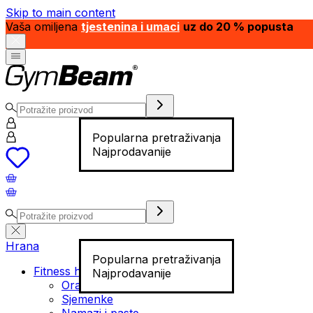
Skip to main content
Vaša omiljena
tjestenina i umaci
uz do 20 % popusta
Popularna pretraživanja
Najprodavanije
Hrana
Popularna pretraživanja
Fitness hrana
Najprodavanije
Orašasti plodovi
Sjemenke
Namazi i paste