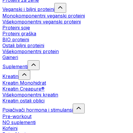
Proteini za žene
Veganski i biljni proteini
Monokomponentni veganski proteini
Višekomponentni veganski proteini
Proteini soje
Proteini graška
BIO proteini
Ostali biljni proteini
Višekomponentni protein
Gaineri
Suplementi
Kreatin
Kreatin Monohidrat
Kreatin Creapure®
Višekomponentni kreatin
Kreatin ostali oblici
Pojačivači hormona i stimulansi
Pre-workout
NO suplementi
Kofeini