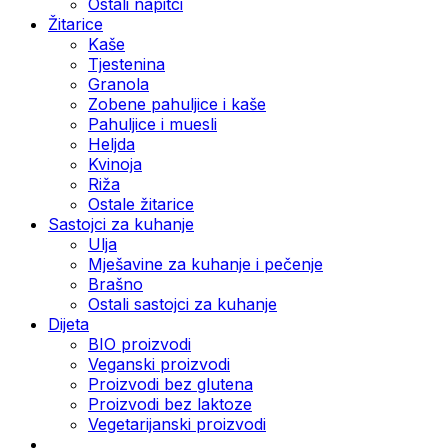
Ostali napitci
Žitarice
Kaše
Tjestenina
Granola
Zobene pahuljice i kaše
Pahuljice i muesli
Heljda
Kvinoja
Riža
Ostale žitarice
Sastojci za kuhanje
Ulja
Mješavine za kuhanje i pečenje
Brašno
Ostali sastojci za kuhanje
Dijeta
BIO proizvodi
Veganski proizvodi
Proizvodi bez glutena
Proizvodi bez laktoze
Vegetarijanski proizvodi