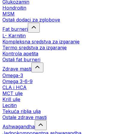
Glukozamin
Hondroitin
MSM
Ostali dodaci za zglobove
Fat burneri
L- Karnitin
Kompleksna sredstva za izgaranje
Termo sredstva za izgaranje
Kontrola apetita
Ostali fat burneri
Zdrave masti
Omega-3
Omega 3-6-9
CLA i HCA
MCT ulje
Krill ulje
Lecitin
Tekuća riblja ulja
Ostale zdrave masti
Ashwagandha
Jednokomponentna ashwagandha