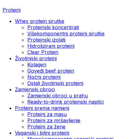
Proteini
Whey protein sirutke
Proteinski koncentrati
Višekomponentni proteini sirutke
Proteinski izolati
Hidrolizirani proteini
Clear Protein
Životinjski proteini
Kolagen
Goveđi beef protein
Noćni proteini
Ostali životinjski proteini
Zamjenski obroci
Zamjenski obroci u prahu
Ready-to-drink proteinski napitci
Proteini prema namjeni
Proteini za masu
Proteini za mršavljenje
Proteini za žene
Veganski i biljni proteini
Monokomponentni veganski proteini