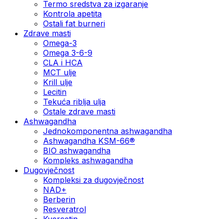
Termo sredstva za izgaranje
Kontrola apetita
Ostali fat burneri
Zdrave masti
Omega-3
Omega 3-6-9
CLA i HCA
MCT ulje
Krill ulje
Lecitin
Tekuća riblja ulja
Ostale zdrave masti
Ashwagandha
Jednokomponentna ashwagandha
Ashwagandha KSM-66®
BIO ashwagandha
Kompleks ashwagandha
Dugovječnost
Kompleksi za dugovječnost
NAD+
Berberin
Resveratrol
Kvercetin