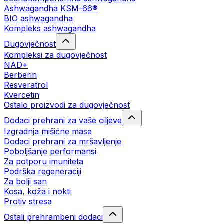
Ashwagandha KSM-66®
BIO ashwagandha
Kompleks ashwagandha
Dugovječnost
Kompleksi za dugovječnost
NAD+
Berberin
Resveratrol
Kvercetin
Ostalo proizvodi za dugovječnost
Dodaci prehrani za vaše ciljeve
Izgradnja mišićne mase
Dodaci prehrani za mršavljenje
Poboljšanje performansi
Za potporu imuniteta
Podrška regeneraciji
Za bolji san
Kosa, koža i nokti
Protiv stresa
Ostali prehrambeni dodaci