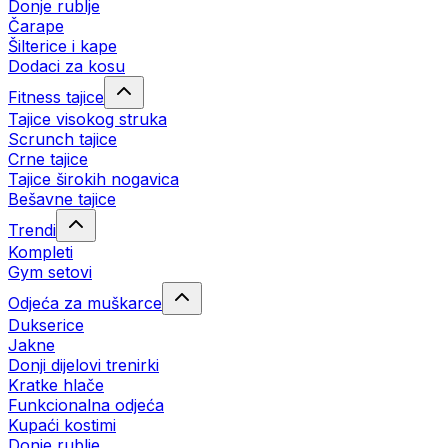
Donje rublje
Čarape
Šilterice i kape
Dodaci za kosu
Fitness tajice
Tajice visokog struka
Scrunch tajice
Crne tajice
Tajice širokih nogavica
Bešavne tajice
Trendi
Kompleti
Gym setovi
Odjeća za muškarce
Dukserice
Jakne
Donji dijelovi trenirki
Kratke hlače
Funkcionalna odjeća
Kupaći kostimi
Donje rublje