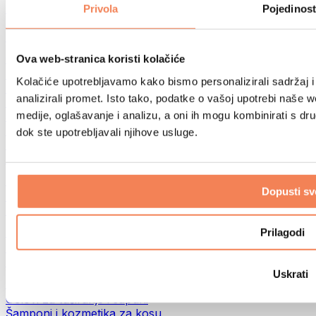
Torbe za hranu i dodaci
Privola
Pojedinost
Fitness torbe
Ruksaci
Oprema prema aktivnosti
Ova web-stranica koristi kolačiće
Trčanje
Kolačiće upotrebljavamo kako bismo personalizirali sadržaj i
Borilački sportovi
analizirali promet. Isto tako, podatke o vašoj upotrebi naše 
Biciklizam
medije, oglašavanje i analizu, a oni ih mogu kombinirati s drug
Joga i pilates
Terapija hladnom vodom
dok ste upotrebljavali njihove usluge.
Plivanje
Planinarenje
Biohacking
Dopusti sv
Terapija crvenim svjetlom
Filteri i vrčevi za vodu
Eko kućanstvo
Prilagodi
Deterdženti za rublje
Sredstva za čišćenje
Uskrati
Prirodna kozmetika
Gelovi za tuširanje i sapuni
Šamponi i kozmetika za kosu