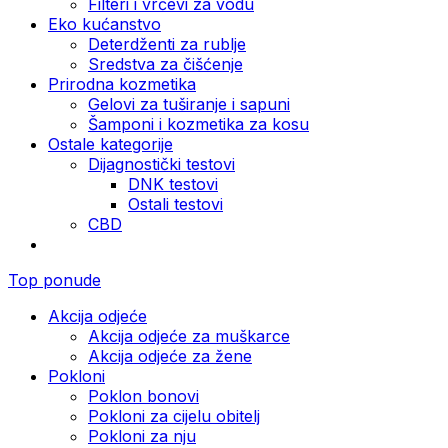
Filteri i vrčevi za vodu
Eko kućanstvo
Deterdženti za rublje
Sredstva za čišćenje
Prirodna kozmetika
Gelovi za tuširanje i sapuni
Šamponi i kozmetika za kosu
Ostale kategorije
Dijagnostički testovi
DNK testovi
Ostali testovi
CBD
Top ponude
Akcija odjeće
Akcija odjeće za muškarce
Akcija odjeće za žene
Pokloni
Poklon bonovi
Pokloni za cijelu obitelj
Pokloni za nju