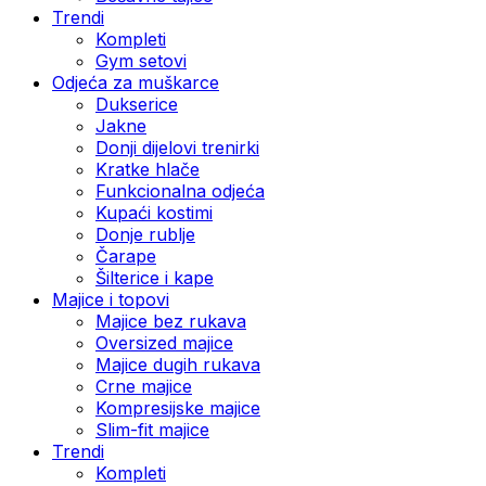
Trendi
Kompleti
Gym setovi
Odjeća za muškarce
Dukserice
Jakne
Donji dijelovi trenirki
Kratke hlače
Funkcionalna odjeća
Kupaći kostimi
Donje rublje
Čarape
Šilterice i kape
Majice i topovi
Majice bez rukava
Oversized majice
Majice dugih rukava
Crne majice
Kompresijske majice
Slim-fit majice
Trendi
Kompleti