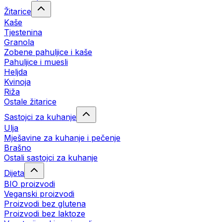
Žitarice
Kaše
Tjestenina
Granola
Zobene pahuljice i kaše
Pahuljice i muesli
Heljda
Kvinoja
Riža
Ostale žitarice
Sastojci za kuhanje
Ulja
Mješavine za kuhanje i pečenje
Brašno
Ostali sastojci za kuhanje
Dijeta
BIO proizvodi
Veganski proizvodi
Proizvodi bez glutena
Proizvodi bez laktoze