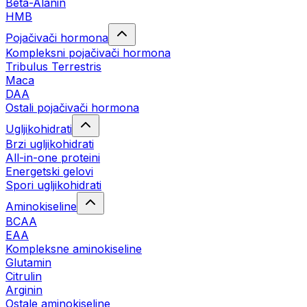
Beta-Alanin
HMB
Pojačivači hormona
Kompleksni pojačivači hormona
Tribulus Terrestris
Maca
DAA
Ostali pojačivači hormona
Ugljikohidrati
Brzi ugljikohidrati
All-in-one proteini
Energetski gelovi
Spori ugljikohidrati
Aminokiseline
BCAA
EAA
Kompleksne aminokiseline
Glutamin
Citrulin
Arginin
Ostale aminokiseline