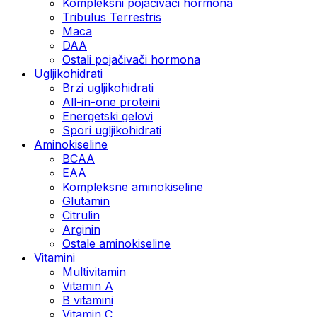
Kompleksni pojačivači hormona
Tribulus Terrestris
Maca
DAA
Ostali pojačivači hormona
Ugljikohidrati
Brzi ugljikohidrati
All-in-one proteini
Energetski gelovi
Spori ugljikohidrati
Aminokiseline
BCAA
EAA
Kompleksne aminokiseline
Glutamin
Citrulin
Arginin
Ostale aminokiseline
Vitamini
Multivitamin
Vitamin A
B vitamini
Vitamin C