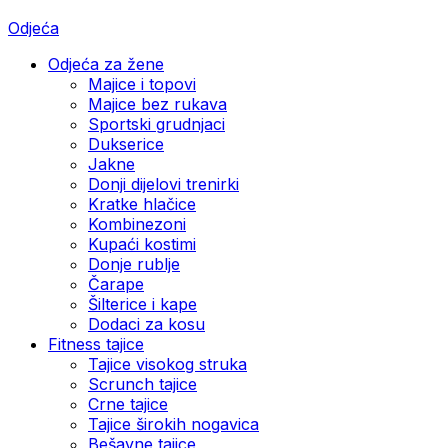
Odjeća
Odjeća za žene
Majice i topovi
Majice bez rukava
Sportski grudnjaci
Dukserice
Jakne
Donji dijelovi trenirki
Kratke hlačice
Kombinezoni
Kupaći kostimi
Donje rublje
Čarape
Šilterice i kape
Dodaci za kosu
Fitness tajice
Tajice visokog struka
Scrunch tajice
Crne tajice
Tajice širokih nogavica
Bešavne tajice