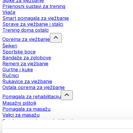
Šipke za vježbanje
Prijenosni sustavi za trening
Vijače
Smart pomagala za vježbanje
Sprave za vježbanje i stalci
Trening doma ostalo
Oprema za vježbanje
Šejkeri
Sportske boce
Bandaže za zglobove
Remeni za vježbanje
Gurtne i kuke
Ručnici
Rukavice za vježbanje
Ostala oprema za vježbanje
Pomagala za rehabilitaciju
Masažni pištolji
Pomagala za masažu
Valjci za masažu
Ostala pomagala za rehabilitaciju
Torbe i ruksaci