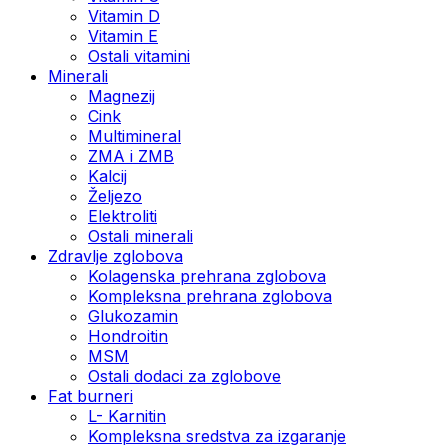
Vitamin D
Vitamin E
Ostali vitamini
Minerali
Magnezij
Cink
Multimineral
ZMA i ZMB
Kalcij
Željezo
Elektroliti
Ostali minerali
Zdravlje zglobova
Kolagenska prehrana zglobova
Kompleksna prehrana zglobova
Glukozamin
Hondroitin
MSM
Ostali dodaci za zglobove
Fat burneri
L- Karnitin
Kompleksna sredstva za izgaranje