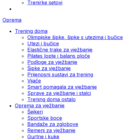
Trenirke setovi
Oprema
Trening doma
Olimpijske šipke, šipke s utezima i bučice
Utezi i bučice
Elastične trake za vježbanje
Pilates lopte i balans ploče
Podloge za vježbanje
Šipke za vježbanje
Prijenosni sustavi za trening
Vijače
Smart pomagala za vježbanje
Sprave za vježbanje i stalci
Trening doma ostalo
Oprema za vježbanje
Šejkeri
Sportske boce
Bandaže za zglobove
Remeni za vježbanje
Gurtne i kuke