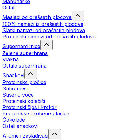
Mahunarke
Ostalo
Maslaci od orašastih plodova
100% namazi iz orašastih plodova
Slatki namazi od orašastih plodova
Proteinski namazi od orašastih plodova
Supernamirnice
Zelena superhrana
Vlakna
Ostala superhrana
Snackovi
Proteinske pločice
Suho meso
Sušeno voće
Proteinski kolačići
Proteinski čips i krekeri
Energetske i zobene pločice
Čokolade
Ostali snackovi
Arome i zaslađivači