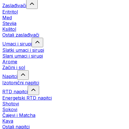
Zaslađivači
Eritritol
Med
Stevija
Ksilitol
Ostali zaslađivači
Umaci i sirupi
Slatki umaci i sirupi
Slani umaci i sirupi
Arome
Začini i sol
Napitci
Izotonični napitci
RTD napitci
Energetski RTD napitci
Shotovi
Sokovi
Čajevi i Matcha
Kava
Ostali napitci