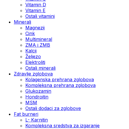
Vitamin D
Vitamin E
Ostali vitamini
Minerali
Magnezij
Cink
Multimineral
ZMA i ZMB
Kalcij
Željezo
Elektroliti
Ostali minerali
Zdravlje zglobova
Kolagenska prehrana zglobova
Kompleksna prehrana zglobova
Glukozamin
Hondroitin
MSM
Ostali dodaci za zglobove
Fat burneri
L- Karnitin
Kompleksna sredstva za izgaranje