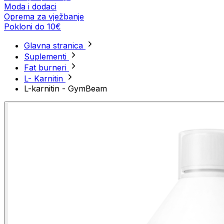
Moda i dodaci
Oprema za vježbanje
Pokloni do 10€
Glavna stranica
Suplementi
Fat burneri
L- Karnitin
L-karnitin - GymBeam