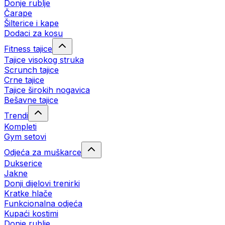
Donje rublje
Čarape
Šilterice i kape
Dodaci za kosu
Fitness tajice
Tajice visokog struka
Scrunch tajice
Crne tajice
Tajice širokih nogavica
Bešavne tajice
Trendi
Kompleti
Gym setovi
Odjeća za muškarce
Dukserice
Jakne
Donji dijelovi trenirki
Kratke hlače
Funkcionalna odjeća
Kupaći kostimi
Donje rublje