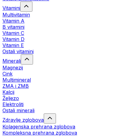
Vitamini
Multivitamin
Vitamin A
B vitamini
Vitamin C
Vitamin D
Vitamin E
Ostali vitamini
Minerali
Magnezij
Cink
Multimineral
ZMA i ZMB
Kalcij
Željezo
Elektroliti
Ostali minerali
Zdravlje zglobova
Kolagenska prehrana zglobova
Kompleksna prehrana zglobova