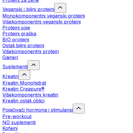
Proteini za žene
Veganski i biljni proteini
Monokomponentni veganski proteini
Višekomponentni veganski proteini
Proteini soje
Proteini graška
BIO proteini
Ostali biljni proteini
Višekomponentni protein
Gaineri
Suplementi
Kreatin
Kreatin Monohidrat
Kreatin Creapure®
Višekomponentni kreatin
Kreatin ostali oblici
Pojačivači hormona i stimulansi
Pre-workout
NO suplementi
Kofeini