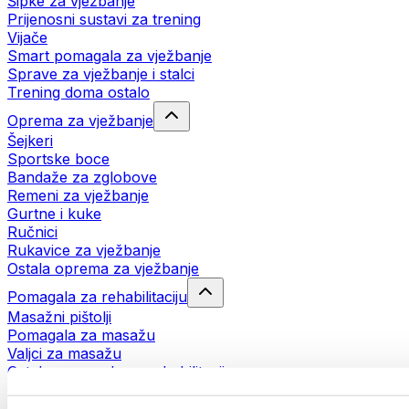
Šipke za vježbanje
Prijenosni sustavi za trening
Vijače
Smart pomagala za vježbanje
Sprave za vježbanje i stalci
Trening doma ostalo
Oprema za vježbanje
Šejkeri
Sportske boce
Bandaže za zglobove
Remeni za vježbanje
Gurtne i kuke
Ručnici
Rukavice za vježbanje
Ostala oprema za vježbanje
Pomagala za rehabilitaciju
Masažni pištolji
Pomagala za masažu
Valjci za masažu
Ostala pomagala za rehabilitaciju
Torbe i ruksaci