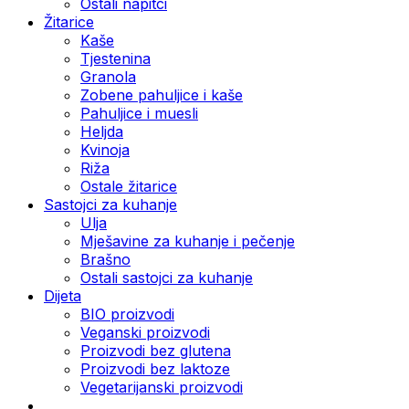
Ostali napitci
Žitarice
Kaše
Tjestenina
Granola
Zobene pahuljice i kaše
Pahuljice i muesli
Heljda
Kvinoja
Riža
Ostale žitarice
Sastojci za kuhanje
Ulja
Mješavine za kuhanje i pečenje
Brašno
Ostali sastojci za kuhanje
Dijeta
BIO proizvodi
Veganski proizvodi
Proizvodi bez glutena
Proizvodi bez laktoze
Vegetarijanski proizvodi