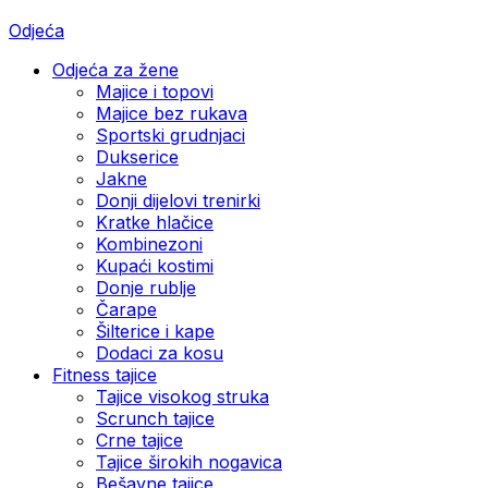
Odjeća
Odjeća za žene
Majice i topovi
Majice bez rukava
Sportski grudnjaci
Dukserice
Jakne
Donji dijelovi trenirki
Kratke hlačice
Kombinezoni
Kupaći kostimi
Donje rublje
Čarape
Šilterice i kape
Dodaci za kosu
Fitness tajice
Tajice visokog struka
Scrunch tajice
Crne tajice
Tajice širokih nogavica
Bešavne tajice