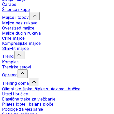
Čarape
Šilterice i kape
Majice i topovi
Majice bez rukava
Oversized majice
Majice dugih rukava
Crne majice
Kompresijske majice
Slim-fit majice
Trendi
Kompleti
Trenirke setovi
Oprema
Trening doma
Olimpijske šipke, šipke s utezima i bučice
Utezi i bučice
Elastične trake za vježbanje
Pilates lopte i balans ploče
Podloge za vježbanje