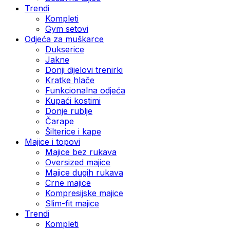
Trendi
Kompleti
Gym setovi
Odjeća za muškarce
Dukserice
Jakne
Donji dijelovi trenirki
Kratke hlače
Funkcionalna odjeća
Kupaći kostimi
Donje rublje
Čarape
Šilterice i kape
Majice i topovi
Majice bez rukava
Oversized majice
Majice dugih rukava
Crne majice
Kompresijske majice
Slim-fit majice
Trendi
Kompleti