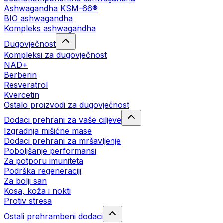
Ashwagandha KSM-66®
BIO ashwagandha
Kompleks ashwagandha
Dugovječnost
Kompleksi za dugovječnost
NAD+
Berberin
Resveratrol
Kvercetin
Ostalo proizvodi za dugovječnost
Dodaci prehrani za vaše ciljeve
Izgradnja mišićne mase
Dodaci prehrani za mršavljenje
Poboljšanje performansi
Za potporu imuniteta
Podrška regeneraciji
Za bolji san
Kosa, koža i nokti
Protiv stresa
Ostali prehrambeni dodaci