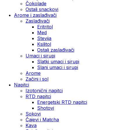
Čokolade
Ostali snackovi
Arome i zaslađivači
Zaslađivači
Eritritol
Med
Stevija
Ksilitol
Ostali zaslađivači
Umaci i sirupi
Slatki umaci i sirupi
Slani umaci i sirupi
Arome
Začini i sol
Napitci
Izotonični napitci
RTD napitci
Energetski RTD napitci
Shotovi
Sokovi
Čajevi i Matcha
Kava