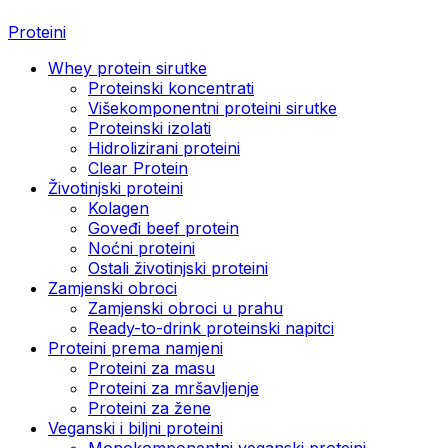
Proteini
Whey protein sirutke
Proteinski koncentrati
Višekomponentni proteini sirutke
Proteinski izolati
Hidrolizirani proteini
Clear Protein
Životinjski proteini
Kolagen
Goveđi beef protein
Noćni proteini
Ostali životinjski proteini
Zamjenski obroci
Zamjenski obroci u prahu
Ready-to-drink proteinski napitci
Proteini prema namjeni
Proteini za masu
Proteini za mršavljenje
Proteini za žene
Veganski i biljni proteini
Monokomponentni veganski proteini