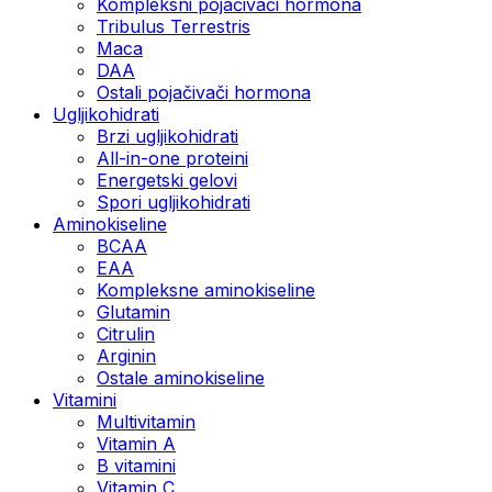
Kompleksni pojačivači hormona
Tribulus Terrestris
Maca
DAA
Ostali pojačivači hormona
Ugljikohidrati
Brzi ugljikohidrati
All-in-one proteini
Energetski gelovi
Spori ugljikohidrati
Aminokiseline
BCAA
EAA
Kompleksne aminokiseline
Glutamin
Citrulin
Arginin
Ostale aminokiseline
Vitamini
Multivitamin
Vitamin A
B vitamini
Vitamin C