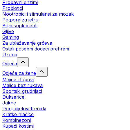
Probavni enzimi
Probiotici
Nootropici i stimulansi za mozak
Potpora za jetru
Biljni suplementi
Gljive
Gaming
Za ublažavanje grčeva
Ostali posebni dodaci prehrani
Uzorci
Odjeća
Odjeća za žene
Majice i topovi
Majice bez rukava
Sportski grudnjaci
Dukserice
Jakne
Donji dijelovi trenirki
Kratke hlačice
Kombinezoni
Kupaći kostimi