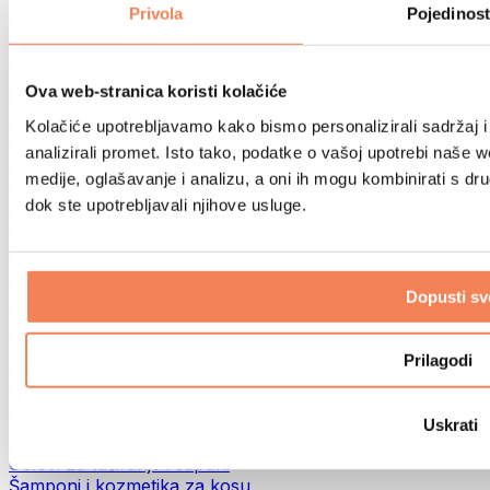
Torbe za hranu i dodaci
Privola
Pojedinost
Fitness torbe
Ruksaci
Oprema prema aktivnosti
Ova web-stranica koristi kolačiće
Trčanje
Kolačiće upotrebljavamo kako bismo personalizirali sadržaj i
Borilački sportovi
analizirali promet. Isto tako, podatke o vašoj upotrebi naše 
Biciklizam
medije, oglašavanje i analizu, a oni ih mogu kombinirati s drug
Joga i pilates
Terapija hladnom vodom
dok ste upotrebljavali njihove usluge.
Plivanje
Planinarenje
Biohacking
Dopusti sv
Terapija crvenim svjetlom
Filteri i vrčevi za vodu
Eko kućanstvo
Prilagodi
Deterdženti za rublje
Sredstva za čišćenje
Uskrati
Prirodna kozmetika
Gelovi za tuširanje i sapuni
Šamponi i kozmetika za kosu