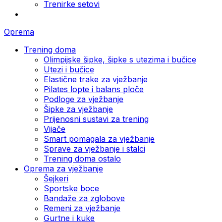
Trenirke setovi
Oprema
Trening doma
Olimpijske šipke, šipke s utezima i bučice
Utezi i bučice
Elastične trake za vježbanje
Pilates lopte i balans ploče
Podloge za vježbanje
Šipke za vježbanje
Prijenosni sustavi za trening
Vijače
Smart pomagala za vježbanje
Sprave za vježbanje i stalci
Trening doma ostalo
Oprema za vježbanje
Šejkeri
Sportske boce
Bandaže za zglobove
Remeni za vježbanje
Gurtne i kuke