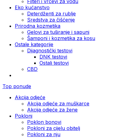
Filteri i vrčevi za vodu
Eko kućanstvo
Deterdženti za rublje
Sredstva za čišćenje
Prirodna kozmetika
Gelovi za tuširanje i sapuni
Šamponi i kozmetika za kosu
Ostale kategorije
Dijagnostički testovi
DNK testovi
Ostali testovi
CBD
Top ponude
Akcija odjeće
Akcija odjeće za muškarce
Akcija odjeće za žene
Pokloni
Poklon bonovi
Pokloni za cijelu obitelj
Pokloni za nju