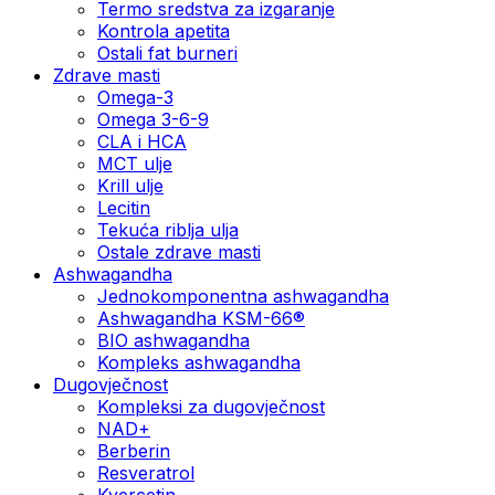
Termo sredstva za izgaranje
Kontrola apetita
Ostali fat burneri
Zdrave masti
Omega-3
Omega 3-6-9
CLA i HCA
MCT ulje
Krill ulje
Lecitin
Tekuća riblja ulja
Ostale zdrave masti
Ashwagandha
Jednokomponentna ashwagandha
Ashwagandha KSM-66®
BIO ashwagandha
Kompleks ashwagandha
Dugovječnost
Kompleksi za dugovječnost
NAD+
Berberin
Resveratrol
Kvercetin