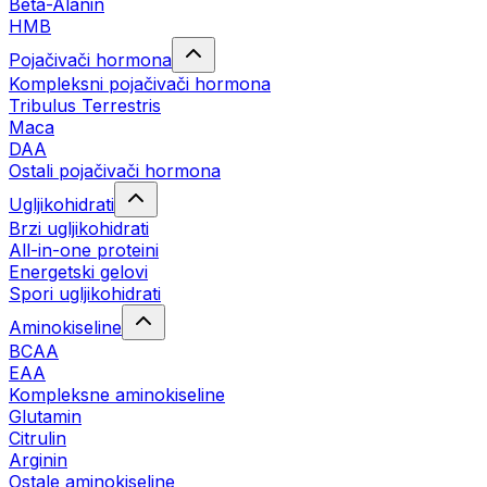
Beta-Alanin
HMB
Pojačivači hormona
Kompleksni pojačivači hormona
Tribulus Terrestris
Maca
DAA
Ostali pojačivači hormona
Ugljikohidrati
Brzi ugljikohidrati
All-in-one proteini
Energetski gelovi
Spori ugljikohidrati
Aminokiseline
BCAA
EAA
Kompleksne aminokiseline
Glutamin
Citrulin
Arginin
Ostale aminokiseline