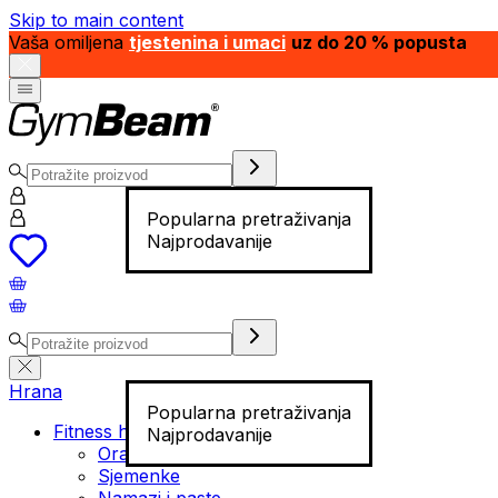
Skip to main content
Vaša omiljena
tjestenina i umaci
uz do 20 % popusta
Popularna pretraživanja
Najprodavanije
Hrana
Popularna pretraživanja
Fitness hrana
Najprodavanije
Orašasti plodovi
Sjemenke
Namazi i paste