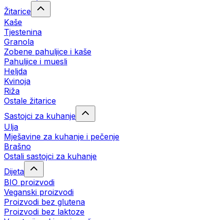
Žitarice
Kaše
Tjestenina
Granola
Zobene pahuljice i kaše
Pahuljice i muesli
Heljda
Kvinoja
Riža
Ostale žitarice
Sastojci za kuhanje
Ulja
Mješavine za kuhanje i pečenje
Brašno
Ostali sastojci za kuhanje
Dijeta
BIO proizvodi
Veganski proizvodi
Proizvodi bez glutena
Proizvodi bez laktoze