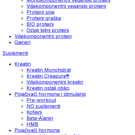
Višekomponentni veganski proteini
Proteini soje
Proteini graška
BIO proteini
Ostali biljni proteini
Višekomponentni protein
Gaineri
Suplementi
Kreatin
Kreatin Monohidrat
Kreatin Creapure®
Višekomponentni kreatin
Kreatin ostali oblici
Pojačivači hormona i stimulansi
Pre-workout
NO suplementi
Kofeini
Beta-Alanin
HMB
Pojačivači hormona