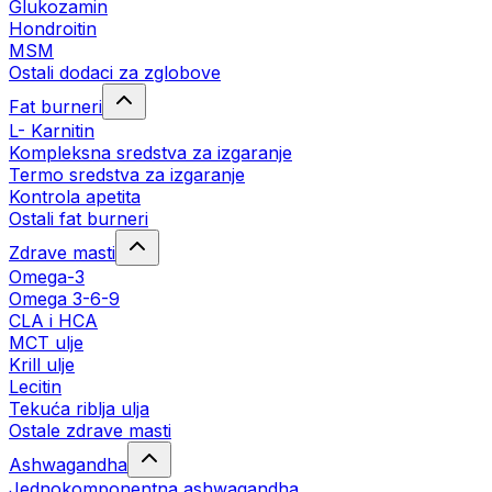
Glukozamin
Hondroitin
MSM
Ostali dodaci za zglobove
Fat burneri
L- Karnitin
Kompleksna sredstva za izgaranje
Termo sredstva za izgaranje
Kontrola apetita
Ostali fat burneri
Zdrave masti
Omega-3
Omega 3-6-9
CLA i HCA
MCT ulje
Krill ulje
Lecitin
Tekuća riblja ulja
Ostale zdrave masti
Ashwagandha
Jednokomponentna ashwagandha