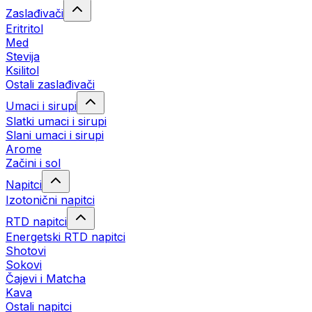
Zaslađivači
Eritritol
Med
Stevija
Ksilitol
Ostali zaslađivači
Umaci i sirupi
Slatki umaci i sirupi
Slani umaci i sirupi
Arome
Začini i sol
Napitci
Izotonični napitci
RTD napitci
Energetski RTD napitci
Shotovi
Sokovi
Čajevi i Matcha
Kava
Ostali napitci