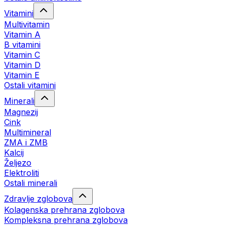
Vitamini
Multivitamin
Vitamin A
B vitamini
Vitamin C
Vitamin D
Vitamin E
Ostali vitamini
Minerali
Magnezij
Cink
Multimineral
ZMA i ZMB
Kalcij
Željezo
Elektroliti
Ostali minerali
Zdravlje zglobova
Kolagenska prehrana zglobova
Kompleksna prehrana zglobova