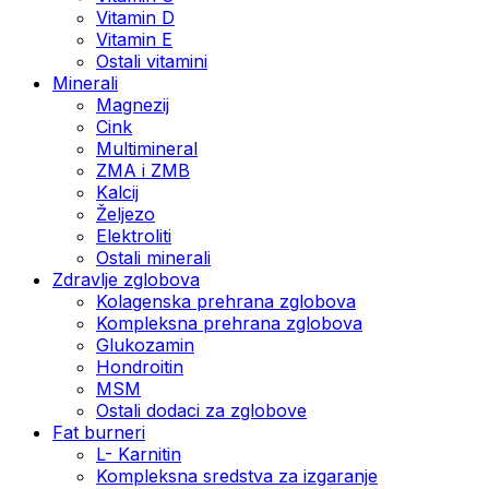
Vitamin D
Vitamin E
Ostali vitamini
Minerali
Magnezij
Cink
Multimineral
ZMA i ZMB
Kalcij
Željezo
Elektroliti
Ostali minerali
Zdravlje zglobova
Kolagenska prehrana zglobova
Kompleksna prehrana zglobova
Glukozamin
Hondroitin
MSM
Ostali dodaci za zglobove
Fat burneri
L- Karnitin
Kompleksna sredstva za izgaranje