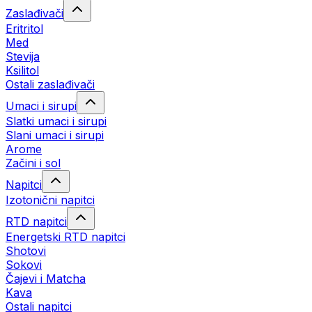
Zaslađivači
Eritritol
Med
Stevija
Ksilitol
Ostali zaslađivači
Umaci i sirupi
Slatki umaci i sirupi
Slani umaci i sirupi
Arome
Začini i sol
Napitci
Izotonični napitci
RTD napitci
Energetski RTD napitci
Shotovi
Sokovi
Čajevi i Matcha
Kava
Ostali napitci