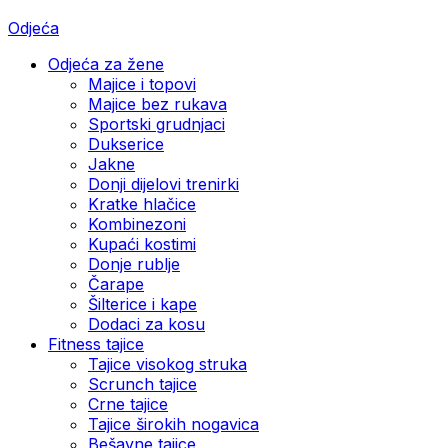
Odjeća
Odjeća za žene
Majice i topovi
Majice bez rukava
Sportski grudnjaci
Dukserice
Jakne
Donji dijelovi trenirki
Kratke hlačice
Kombinezoni
Kupaći kostimi
Donje rublje
Čarape
Šilterice i kape
Dodaci za kosu
Fitness tajice
Tajice visokog struka
Scrunch tajice
Crne tajice
Tajice širokih nogavica
Bešavne tajice