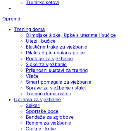
Trenirke setovi
Oprema
Trening doma
Olimpijske šipke, šipke s utezima i bučice
Utezi i bučice
Elastične trake za vježbanje
Pilates lopte i balans ploče
Podloge za vježbanje
Šipke za vježbanje
Prijenosni sustavi za trening
Vijače
Smart pomagala za vježbanje
Sprave za vježbanje i stalci
Trening doma ostalo
Oprema za vježbanje
Šejkeri
Sportske boce
Bandaže za zglobove
Remeni za vježbanje
Gurtne i kuke