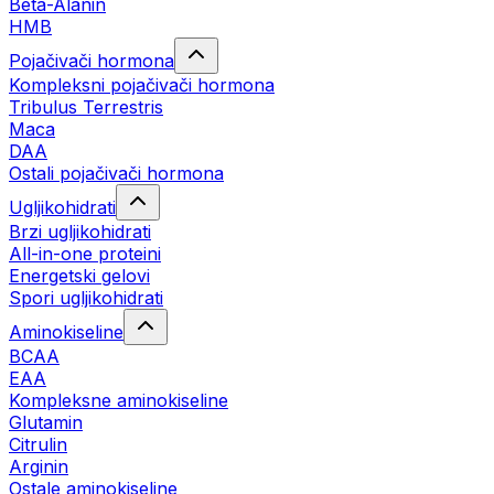
Beta-Alanin
HMB
Pojačivači hormona
Kompleksni pojačivači hormona
Tribulus Terrestris
Maca
DAA
Ostali pojačivači hormona
Ugljikohidrati
Brzi ugljikohidrati
All-in-one proteini
Energetski gelovi
Spori ugljikohidrati
Aminokiseline
BCAA
EAA
Kompleksne aminokiseline
Glutamin
Citrulin
Arginin
Ostale aminokiseline