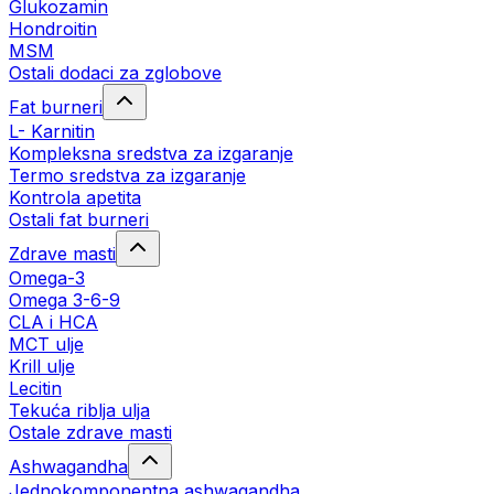
Glukozamin
Hondroitin
MSM
Ostali dodaci za zglobove
Fat burneri
L- Karnitin
Kompleksna sredstva za izgaranje
Termo sredstva za izgaranje
Kontrola apetita
Ostali fat burneri
Zdrave masti
Omega-3
Omega 3-6-9
CLA i HCA
MCT ulje
Krill ulje
Lecitin
Tekuća riblja ulja
Ostale zdrave masti
Ashwagandha
Jednokomponentna ashwagandha