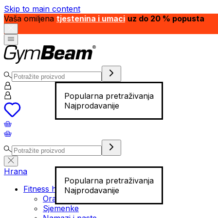
Skip to main content
Vaša omiljena
tjestenina i umaci
uz do 20 % popusta
Popularna pretraživanja
Najprodavanije
Hrana
Popularna pretraživanja
Fitness hrana
Najprodavanije
Orašasti plodovi
Sjemenke
Namazi i paste