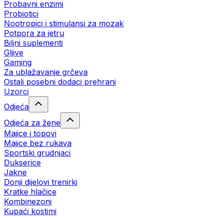
Probavni enzimi
Probiotici
Nootropici i stimulansi za mozak
Potpora za jetru
Biljni suplementi
Gljive
Gaming
Za ublažavanje grčeva
Ostali posebni dodaci prehrani
Uzorci
Odjeća
Odjeća za žene
Majice i topovi
Majice bez rukava
Sportski grudnjaci
Dukserice
Jakne
Donji dijelovi trenirki
Kratke hlačice
Kombinezoni
Kupaći kostimi