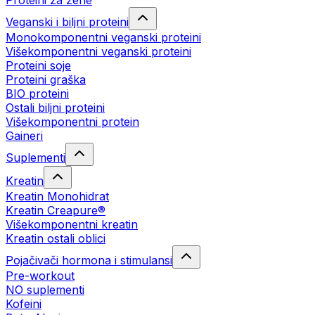
Proteini za žene
Veganski i biljni proteini
Monokomponentni veganski proteini
Višekomponentni veganski proteini
Proteini soje
Proteini graška
BIO proteini
Ostali biljni proteini
Višekomponentni protein
Gaineri
Suplementi
Kreatin
Kreatin Monohidrat
Kreatin Creapure®
Višekomponentni kreatin
Kreatin ostali oblici
Pojačivači hormona i stimulansi
Pre-workout
NO suplementi
Kofeini