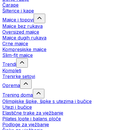
Čarape
Šilterice i kape
Majice i topovi
Majice bez rukava
Oversized majice
Majice dugih rukava
Crne majice
Kompresijske majice
Slim-fit majice
Trendi
Kompleti
Trenirke setovi
Oprema
Trening doma
Olimpijske šipke, šipke s utezima i bučice
Utezi i bučice
Elastične trake za vježbanje
Pilates lopte i balans ploče
Podloge za vježbanje