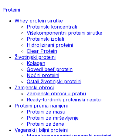
Proteini
Whey protein sirutke
Proteinski koncentrati
Višekomponentni proteini sirutke
Proteinski izolati
Hidrolizirani proteini
Clear Protein
Životinjski proteini
Kolagen
Goveđi beef protein
Noćni proteini
Ostali životinjski proteini
Zamjenski obroci
Zamjenski obroci u prahu
Ready-to-drink proteinski napitci
Proteini prema namjeni
Proteini za masu
Proteini za mršavljenje
Proteini za žene
Veganski i biljni proteini
Monokomponentni veganski proteini