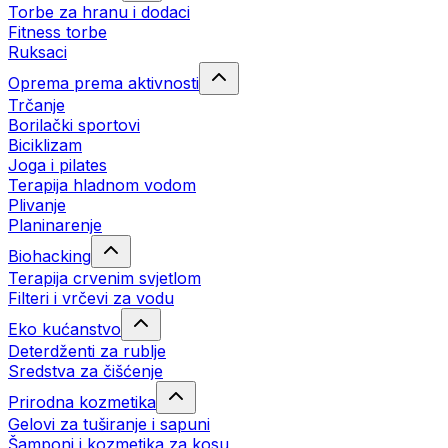
Torbe za hranu i dodaci
Fitness torbe
Ruksaci
Oprema prema aktivnosti
Trčanje
Borilački sportovi
Biciklizam
Joga i pilates
Terapija hladnom vodom
Plivanje
Planinarenje
Biohacking
Terapija crvenim svjetlom
Filteri i vrčevi za vodu
Eko kućanstvo
Deterdženti za rublje
Sredstva za čišćenje
Prirodna kozmetika
Gelovi za tuširanje i sapuni
Šamponi i kozmetika za kosu