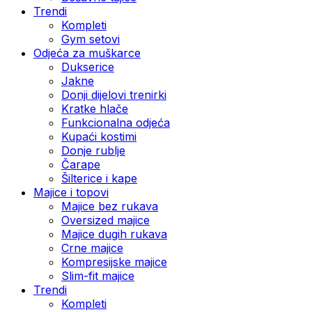
Trendi
Kompleti
Gym setovi
Odjeća za muškarce
Dukserice
Jakne
Donji dijelovi trenirki
Kratke hlače
Funkcionalna odjeća
Kupaći kostimi
Donje rublje
Čarape
Šilterice i kape
Majice i topovi
Majice bez rukava
Oversized majice
Majice dugih rukava
Crne majice
Kompresijske majice
Slim-fit majice
Trendi
Kompleti