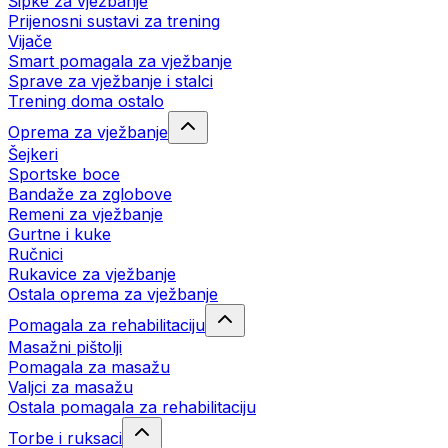
Šipke za vježbanje
Prijenosni sustavi za trening
Vijače
Smart pomagala za vježbanje
Sprave za vježbanje i stalci
Trening doma ostalo
Oprema za vježbanje
Šejkeri
Sportske boce
Bandaže za zglobove
Remeni za vježbanje
Gurtne i kuke
Ručnici
Rukavice za vježbanje
Ostala oprema za vježbanje
Pomagala za rehabilitaciju
Masažni pištolji
Pomagala za masažu
Valjci za masažu
Ostala pomagala za rehabilitaciju
Torbe i ruksaci