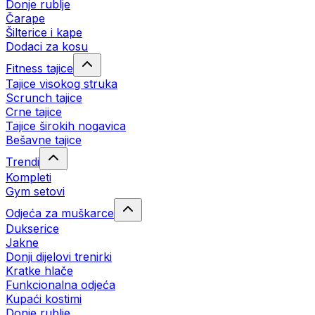
Donje rublje
Čarape
Šilterice i kape
Dodaci za kosu
Fitness tajice
Tajice visokog struka
Scrunch tajice
Crne tajice
Tajice širokih nogavica
Bešavne tajice
Trendi
Kompleti
Gym setovi
Odjeća za muškarce
Dukserice
Jakne
Donji dijelovi trenirki
Kratke hlače
Funkcionalna odjeća
Kupaći kostimi
Donje rublje