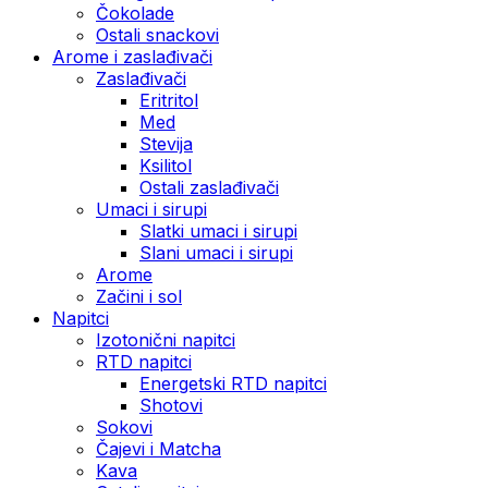
Čokolade
Ostali snackovi
Arome i zaslađivači
Zaslađivači
Eritritol
Med
Stevija
Ksilitol
Ostali zaslađivači
Umaci i sirupi
Slatki umaci i sirupi
Slani umaci i sirupi
Arome
Začini i sol
Napitci
Izotonični napitci
RTD napitci
Energetski RTD napitci
Shotovi
Sokovi
Čajevi i Matcha
Kava