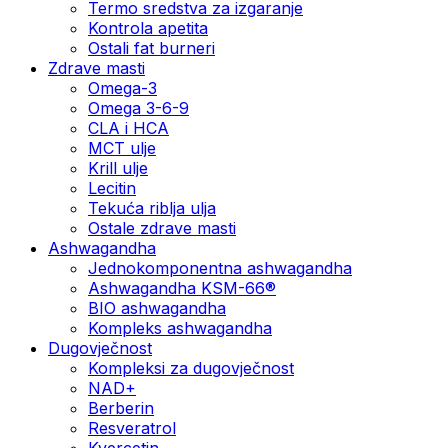
Termo sredstva za izgaranje
Kontrola apetita
Ostali fat burneri
Zdrave masti
Omega-3
Omega 3-6-9
CLA i HCA
MCT ulje
Krill ulje
Lecitin
Tekuća riblja ulja
Ostale zdrave masti
Ashwagandha
Jednokomponentna ashwagandha
Ashwagandha KSM-66®
BIO ashwagandha
Kompleks ashwagandha
Dugovječnost
Kompleksi za dugovječnost
NAD+
Berberin
Resveratrol
Kvercetin