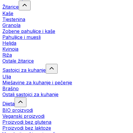
Žitarice
Kaše
Tjestenina
Granola
Zobene pahuljice i kaše
Pahuljice i muesli
Heljda
Kvinoja
Riža
Ostale žitarice
Sastojci za kuhanje
Ulja
Mješavine za kuhanje i pečenje
Brašno
Ostali sastojci za kuhanje
Dijeta
BIO proizvodi
Veganski proizvodi
Proizvodi bez glutena
Proizvodi bez laktoze