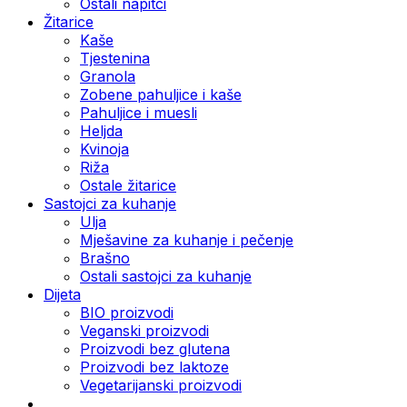
Ostali napitci
Žitarice
Kaše
Tjestenina
Granola
Zobene pahuljice i kaše
Pahuljice i muesli
Heljda
Kvinoja
Riža
Ostale žitarice
Sastojci za kuhanje
Ulja
Mješavine za kuhanje i pečenje
Brašno
Ostali sastojci za kuhanje
Dijeta
BIO proizvodi
Veganski proizvodi
Proizvodi bez glutena
Proizvodi bez laktoze
Vegetarijanski proizvodi