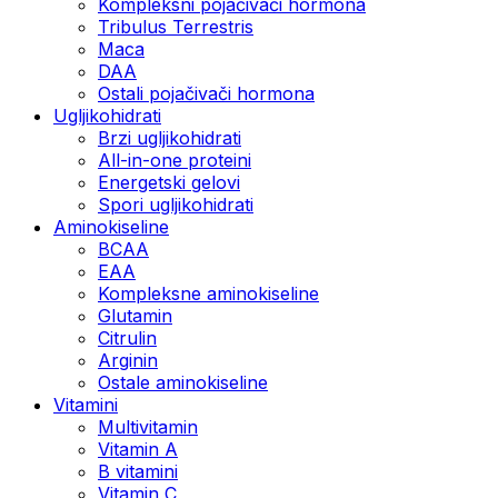
Kompleksni pojačivači hormona
Tribulus Terrestris
Maca
DAA
Ostali pojačivači hormona
Ugljikohidrati
Brzi ugljikohidrati
All-in-one proteini
Energetski gelovi
Spori ugljikohidrati
Aminokiseline
BCAA
EAA
Kompleksne aminokiseline
Glutamin
Citrulin
Arginin
Ostale aminokiseline
Vitamini
Multivitamin
Vitamin A
B vitamini
Vitamin C