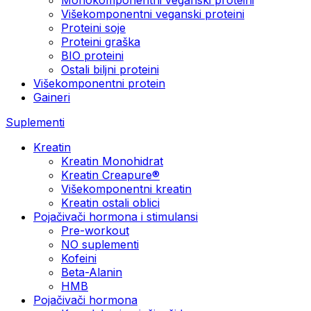
Višekomponentni veganski proteini
Proteini soje
Proteini graška
BIO proteini
Ostali biljni proteini
Višekomponentni protein
Gaineri
Suplementi
Kreatin
Kreatin Monohidrat
Kreatin Creapure®
Višekomponentni kreatin
Kreatin ostali oblici
Pojačivači hormona i stimulansi
Pre-workout
NO suplementi
Kofeini
Beta-Alanin
HMB
Pojačivači hormona