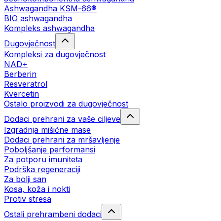
Ashwagandha KSM-66®
BIO ashwagandha
Kompleks ashwagandha
Dugovječnost
Kompleksi za dugovječnost
NAD+
Berberin
Resveratrol
Kvercetin
Ostalo proizvodi za dugovječnost
Dodaci prehrani za vaše ciljeve
Izgradnja mišićne mase
Dodaci prehrani za mršavljenje
Poboljšanje performansi
Za potporu imuniteta
Podrška regeneraciji
Za bolji san
Kosa, koža i nokti
Protiv stresa
Ostali prehrambeni dodaci