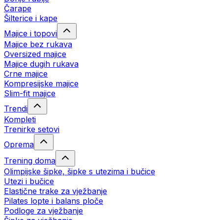
Čarape
Šilterice i kape
Majice i topovi
Majice bez rukava
Oversized majice
Majice dugih rukava
Crne majice
Kompresijske majice
Slim-fit majice
Trendi
Kompleti
Trenirke setovi
Oprema
Trening doma
Olimpijske šipke, šipke s utezima i bučice
Utezi i bučice
Elastične trake za vježbanje
Pilates lopte i balans ploče
Podloge za vježbanje