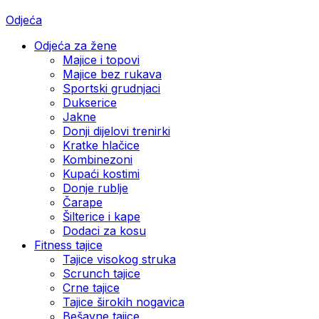
Odjeća
Odjeća za žene
Majice i topovi
Majice bez rukava
Sportski grudnjaci
Dukserice
Jakne
Donji dijelovi trenirki
Kratke hlačice
Kombinezoni
Kupaći kostimi
Donje rublje
Čarape
Šilterice i kape
Dodaci za kosu
Fitness tajice
Tajice visokog struka
Scrunch tajice
Crne tajice
Tajice širokih nogavica
Bešavne tajice