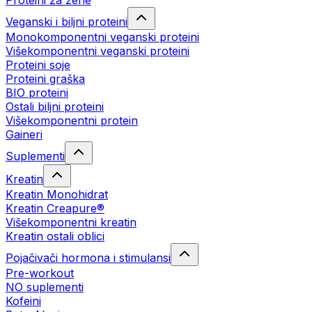
Proteini za žene
Veganski i biljni proteini
Monokomponentni veganski proteini
Višekomponentni veganski proteini
Proteini soje
Proteini graška
BIO proteini
Ostali biljni proteini
Višekomponentni protein
Gaineri
Suplementi
Kreatin
Kreatin Monohidrat
Kreatin Creapure®
Višekomponentni kreatin
Kreatin ostali oblici
Pojačivači hormona i stimulansi
Pre-workout
NO suplementi
Kofeini