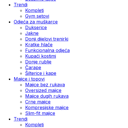
Trendi
Kompleti
Gym setovi
Odjeća za muškarce
Dukserice
Jakne
Donji dijelovi trenirki
Kratke hlače
Funkcionalna odjeća
Kupaći kostimi
Donje rublje
Čarape
Šilterice i kape
Majice i topovi
Majice bez rukava
Oversized majice
Majice dugih rukava
Crne majice
Kompresijske majice
Slim-fit majice
Trendi
Kompleti