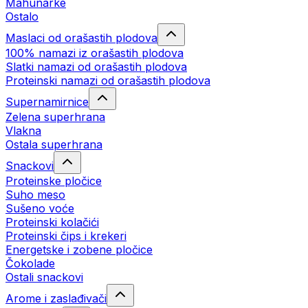
Mahunarke
Ostalo
Maslaci od orašastih plodova
100% namazi iz orašastih plodova
Slatki namazi od orašastih plodova
Proteinski namazi od orašastih plodova
Supernamirnice
Zelena superhrana
Vlakna
Ostala superhrana
Snackovi
Proteinske pločice
Suho meso
Sušeno voće
Proteinski kolačići
Proteinski čips i krekeri
Energetske i zobene pločice
Čokolade
Ostali snackovi
Arome i zaslađivači