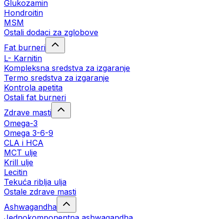
Glukozamin
Hondroitin
MSM
Ostali dodaci za zglobove
Fat burneri
L- Karnitin
Kompleksna sredstva za izgaranje
Termo sredstva za izgaranje
Kontrola apetita
Ostali fat burneri
Zdrave masti
Omega-3
Omega 3-6-9
CLA i HCA
MCT ulje
Krill ulje
Lecitin
Tekuća riblja ulja
Ostale zdrave masti
Ashwagandha
Jednokomponentna ashwagandha