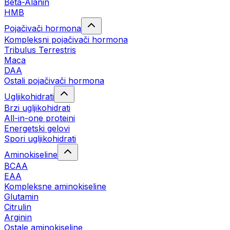
Beta-Alanin
HMB
Pojačivači hormona
Kompleksni pojačivači hormona
Tribulus Terrestris
Maca
DAA
Ostali pojačivači hormona
Ugljikohidrati
Brzi ugljikohidrati
All-in-one proteini
Energetski gelovi
Spori ugljikohidrati
Aminokiseline
BCAA
EAA
Kompleksne aminokiseline
Glutamin
Citrulin
Arginin
Ostale aminokiseline