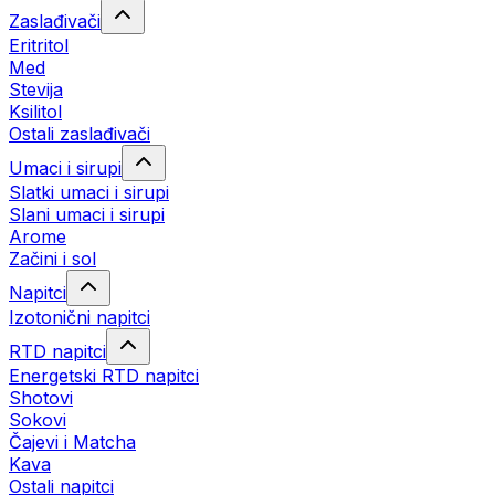
Zaslađivači
Eritritol
Med
Stevija
Ksilitol
Ostali zaslađivači
Umaci i sirupi
Slatki umaci i sirupi
Slani umaci i sirupi
Arome
Začini i sol
Napitci
Izotonični napitci
RTD napitci
Energetski RTD napitci
Shotovi
Sokovi
Čajevi i Matcha
Kava
Ostali napitci