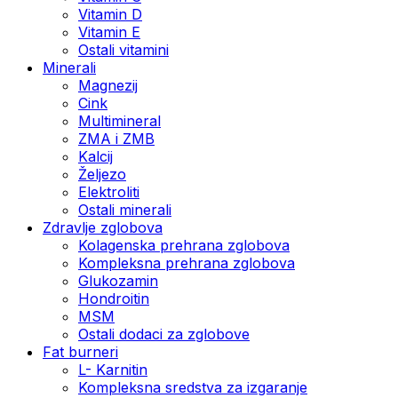
Vitamin D
Vitamin E
Ostali vitamini
Minerali
Magnezij
Cink
Multimineral
ZMA i ZMB
Kalcij
Željezo
Elektroliti
Ostali minerali
Zdravlje zglobova
Kolagenska prehrana zglobova
Kompleksna prehrana zglobova
Glukozamin
Hondroitin
MSM
Ostali dodaci za zglobove
Fat burneri
L- Karnitin
Kompleksna sredstva za izgaranje