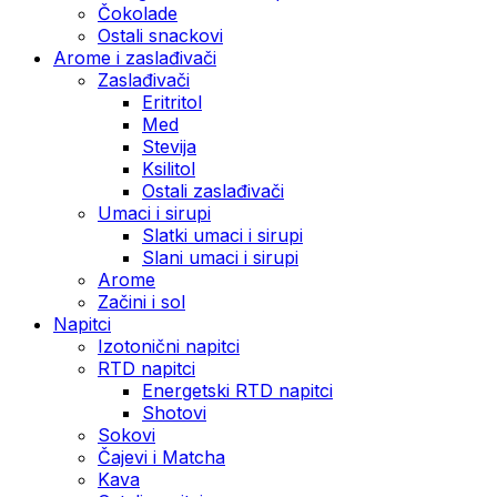
Čokolade
Ostali snackovi
Arome i zaslađivači
Zaslađivači
Eritritol
Med
Stevija
Ksilitol
Ostali zaslađivači
Umaci i sirupi
Slatki umaci i sirupi
Slani umaci i sirupi
Arome
Začini i sol
Napitci
Izotonični napitci
RTD napitci
Energetski RTD napitci
Shotovi
Sokovi
Čajevi i Matcha
Kava