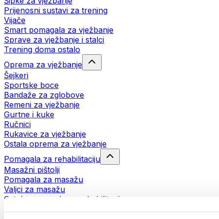
Šipke za vježbanje
Prijenosni sustavi za trening
Vijače
Smart pomagala za vježbanje
Sprave za vježbanje i stalci
Trening doma ostalo
Oprema za vježbanje
Šejkeri
Sportske boce
Bandaže za zglobove
Remeni za vježbanje
Gurtne i kuke
Ručnici
Rukavice za vježbanje
Ostala oprema za vježbanje
Pomagala za rehabilitaciju
Masažni pištolji
Pomagala za masažu
Valjci za masažu
Ostala pomagala za rehabilitaciju
Torbe i ruksaci