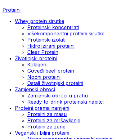
Proteini
Whey protein sirutke
Proteinski koncentrati
Višekomponentni proteini sirutke
Proteinski izolati
Hidrolizirani proteini
Clear Protein
Životinjski proteini
Kolagen
Goveđi beef protein
Noćni proteini
Ostali životinjski proteini
Zamjenski obroci
Zamjenski obroci u prahu
Ready-to-drink proteinski napitci
Proteini prema namjeni
Proteini za masu
Proteini za mršavljenje
Proteini za žene
Veganski i biljni proteini
Monokomponentni veganski proteini