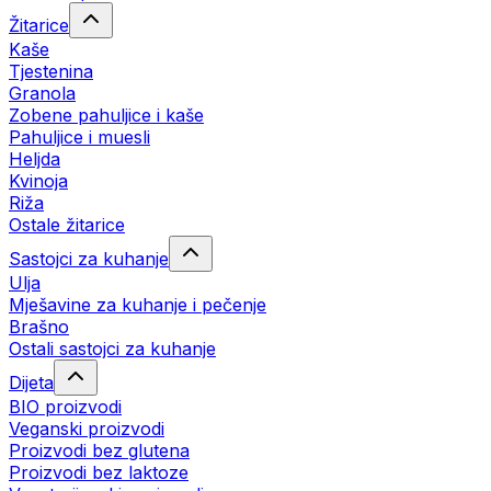
Žitarice
Kaše
Tjestenina
Granola
Zobene pahuljice i kaše
Pahuljice i muesli
Heljda
Kvinoja
Riža
Ostale žitarice
Sastojci za kuhanje
Ulja
Mješavine za kuhanje i pečenje
Brašno
Ostali sastojci za kuhanje
Dijeta
BIO proizvodi
Veganski proizvodi
Proizvodi bez glutena
Proizvodi bez laktoze