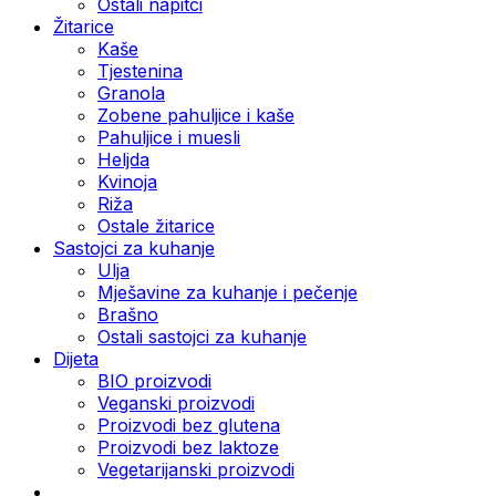
Ostali napitci
Žitarice
Kaše
Tjestenina
Granola
Zobene pahuljice i kaše
Pahuljice i muesli
Heljda
Kvinoja
Riža
Ostale žitarice
Sastojci za kuhanje
Ulja
Mješavine za kuhanje i pečenje
Brašno
Ostali sastojci za kuhanje
Dijeta
BIO proizvodi
Veganski proizvodi
Proizvodi bez glutena
Proizvodi bez laktoze
Vegetarijanski proizvodi