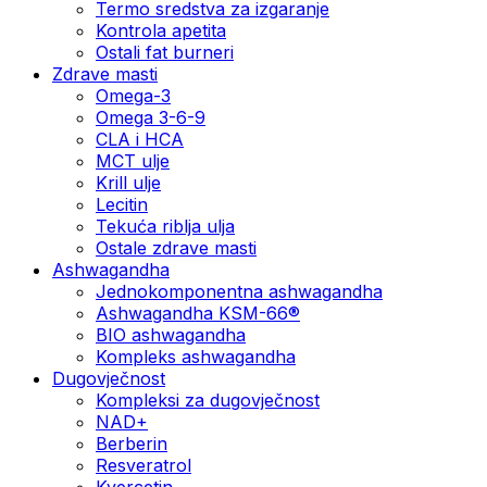
Termo sredstva za izgaranje
Kontrola apetita
Ostali fat burneri
Zdrave masti
Omega-3
Omega 3-6-9
CLA i HCA
MCT ulje
Krill ulje
Lecitin
Tekuća riblja ulja
Ostale zdrave masti
Ashwagandha
Jednokomponentna ashwagandha
Ashwagandha KSM-66®
BIO ashwagandha
Kompleks ashwagandha
Dugovječnost
Kompleksi za dugovječnost
NAD+
Berberin
Resveratrol
Kvercetin