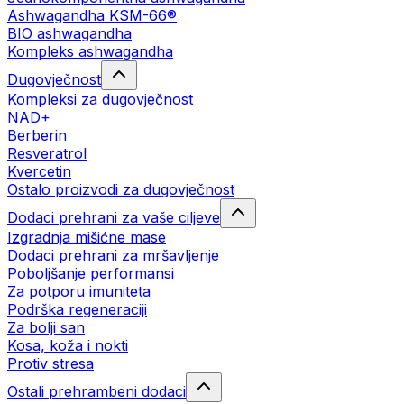
Ashwagandha KSM-66®
BIO ashwagandha
Kompleks ashwagandha
Dugovječnost
Kompleksi za dugovječnost
NAD+
Berberin
Resveratrol
Kvercetin
Ostalo proizvodi za dugovječnost
Dodaci prehrani za vaše ciljeve
Izgradnja mišićne mase
Dodaci prehrani za mršavljenje
Poboljšanje performansi
Za potporu imuniteta
Podrška regeneraciji
Za bolji san
Kosa, koža i nokti
Protiv stresa
Ostali prehrambeni dodaci