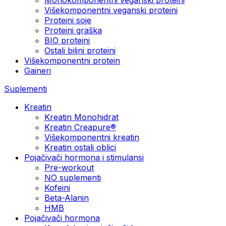
Višekomponentni veganski proteini
Proteini soje
Proteini graška
BIO proteini
Ostali biljni proteini
Višekomponentni protein
Gaineri
Suplementi
Kreatin
Kreatin Monohidrat
Kreatin Creapure®
Višekomponentni kreatin
Kreatin ostali oblici
Pojačivači hormona i stimulansi
Pre-workout
NO suplementi
Kofeini
Beta-Alanin
HMB
Pojačivači hormona