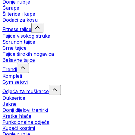
Donje rublje
Čarape
Šilterice i kape
Dodaci za kosu
Fitness tajice
Tajice visokog struka
Scrunch tajice
Crne tajice
Tajice širokih nogavica
Bešavne tajice
Trendi
Kompleti
Gym setovi
Odjeća za muškarce
Dukserice
Jakne
Donji dijelovi trenirki
Kratke hlače
Funkcionalna odjeća
Kupaći kostimi
Donje rublje