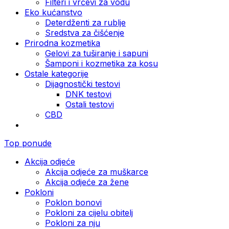
Filteri i vrčevi za vodu
Eko kućanstvo
Deterdženti za rublje
Sredstva za čišćenje
Prirodna kozmetika
Gelovi za tuširanje i sapuni
Šamponi i kozmetika za kosu
Ostale kategorije
Dijagnostički testovi
DNK testovi
Ostali testovi
CBD
Top ponude
Akcija odjeće
Akcija odjeće za muškarce
Akcija odjeće za žene
Pokloni
Poklon bonovi
Pokloni za cijelu obitelj
Pokloni za nju