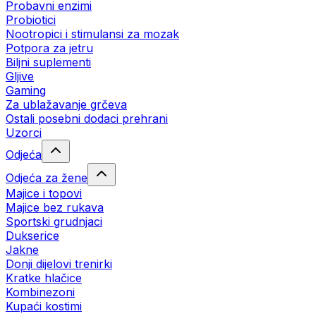
Probavni enzimi
Probiotici
Nootropici i stimulansi za mozak
Potpora za jetru
Biljni suplementi
Gljive
Gaming
Za ublažavanje grčeva
Ostali posebni dodaci prehrani
Uzorci
Odjeća
Odjeća za žene
Majice i topovi
Majice bez rukava
Sportski grudnjaci
Dukserice
Jakne
Donji dijelovi trenirki
Kratke hlačice
Kombinezoni
Kupaći kostimi