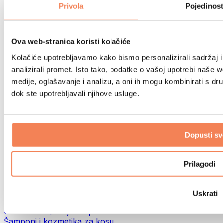
Torbe za hranu i dodaci
Privola
Pojedinost
Fitness torbe
Ruksaci
Oprema prema aktivnosti
Ova web-stranica koristi kolačiće
Trčanje
Kolačiće upotrebljavamo kako bismo personalizirali sadržaj i
Borilački sportovi
analizirali promet. Isto tako, podatke o vašoj upotrebi naše 
Biciklizam
medije, oglašavanje i analizu, a oni ih mogu kombinirati s drug
Joga i pilates
Terapija hladnom vodom
dok ste upotrebljavali njihove usluge.
Plivanje
Planinarenje
Biohacking
Dopusti sv
Terapija crvenim svjetlom
Filteri i vrčevi za vodu
Eko kućanstvo
Prilagodi
Deterdženti za rublje
Sredstva za čišćenje
Uskrati
Prirodna kozmetika
Gelovi za tuširanje i sapuni
Šamponi i kozmetika za kosu