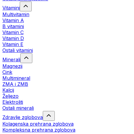
Vitamini
Multivitamin
Vitamin A
B vitamini
Vitamin C
Vitamin D
Vitamin E
Ostali vitamini
Minerali
Magnezij
Cink
Multimineral
ZMA i ZMB
Kalcij
Željezo
Elektroliti
Ostali minerali
Zdravlje zglobova
Kolagenska prehrana zglobova
Kompleksna prehrana zglobova