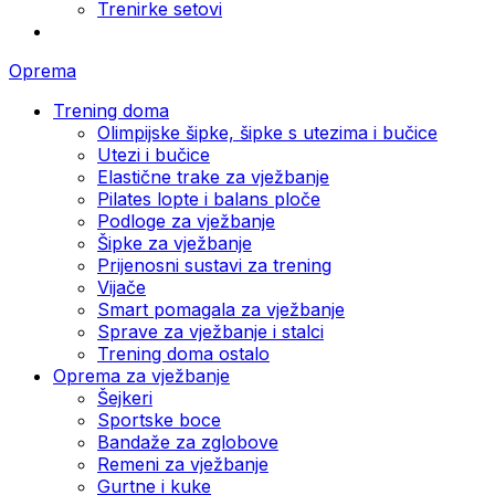
Trenirke setovi
Oprema
Trening doma
Olimpijske šipke, šipke s utezima i bučice
Utezi i bučice
Elastične trake za vježbanje
Pilates lopte i balans ploče
Podloge za vježbanje
Šipke za vježbanje
Prijenosni sustavi za trening
Vijače
Smart pomagala za vježbanje
Sprave za vježbanje i stalci
Trening doma ostalo
Oprema za vježbanje
Šejkeri
Sportske boce
Bandaže za zglobove
Remeni za vježbanje
Gurtne i kuke