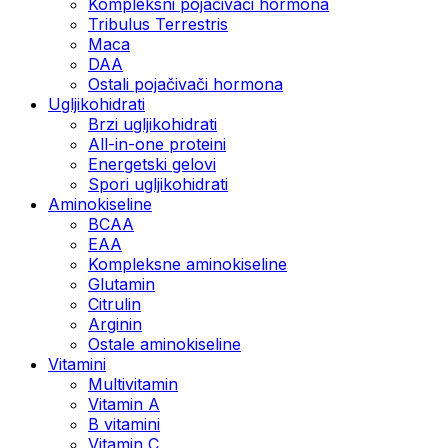
Kompleksni pojačivači hormona
Tribulus Terrestris
Maca
DAA
Ostali pojačivači hormona
Ugljikohidrati
Brzi ugljikohidrati
All-in-one proteini
Energetski gelovi
Spori ugljikohidrati
Aminokiseline
BCAA
EAA
Kompleksne aminokiseline
Glutamin
Citrulin
Arginin
Ostale aminokiseline
Vitamini
Multivitamin
Vitamin A
B vitamini
Vitamin C