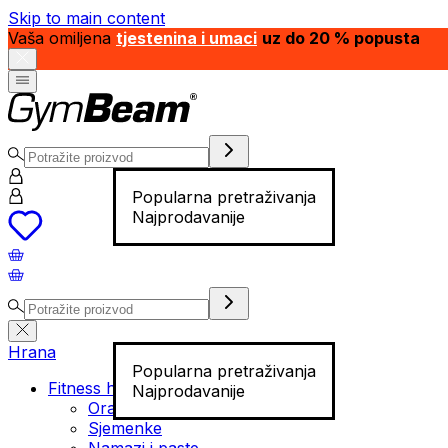
Skip to main content
Vaša omiljena
tjestenina i umaci
uz do 20 % popusta
Popularna pretraživanja
Najprodavanije
Hrana
Popularna pretraživanja
Fitness hrana
Najprodavanije
Orašasti plodovi
Sjemenke
Namazi i paste