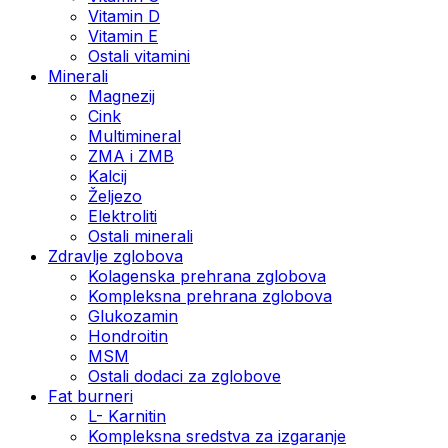
Vitamin D
Vitamin E
Ostali vitamini
Minerali
Magnezij
Cink
Multimineral
ZMA i ZMB
Kalcij
Željezo
Elektroliti
Ostali minerali
Zdravlje zglobova
Kolagenska prehrana zglobova
Kompleksna prehrana zglobova
Glukozamin
Hondroitin
MSM
Ostali dodaci za zglobove
Fat burneri
L- Karnitin
Kompleksna sredstva za izgaranje