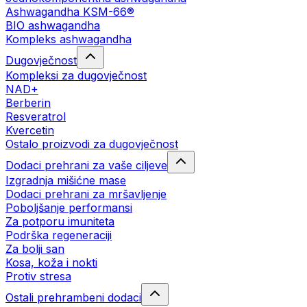
Ashwagandha KSM-66®
BIO ashwagandha
Kompleks ashwagandha
Dugovječnost
Kompleksi za dugovječnost
NAD+
Berberin
Resveratrol
Kvercetin
Ostalo proizvodi za dugovječnost
Dodaci prehrani za vaše ciljeve
Izgradnja mišićne mase
Dodaci prehrani za mršavljenje
Poboljšanje performansi
Za potporu imuniteta
Podrška regeneraciji
Za bolji san
Kosa, koža i nokti
Protiv stresa
Ostali prehrambeni dodaci