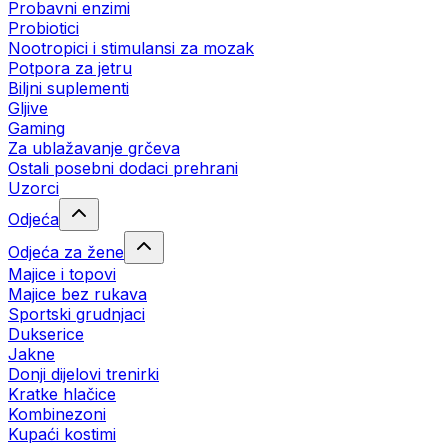
Probavni enzimi
Probiotici
Nootropici i stimulansi za mozak
Potpora za jetru
Biljni suplementi
Gljive
Gaming
Za ublažavanje grčeva
Ostali posebni dodaci prehrani
Uzorci
Odjeća
Odjeća za žene
Majice i topovi
Majice bez rukava
Sportski grudnjaci
Dukserice
Jakne
Donji dijelovi trenirki
Kratke hlačice
Kombinezoni
Kupaći kostimi