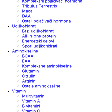
Kompleksni pojačivači hormona
Tribulus Terrestris
Maca
DAA
Ostali pojačivači hormona
Ugljikohidrati
Brzi ugljikohidrati
All-in-one proteini
Energetski gelovi
Spori ugljikohidrati
Aminokiseline
BCAA
EAA
Kompleksne aminokiseline
Glutamin
Citrulin
Arginin
Ostale aminokiseline
Vitamini
Multivitamin
Vitamin A
B vitamini
Vitamin C