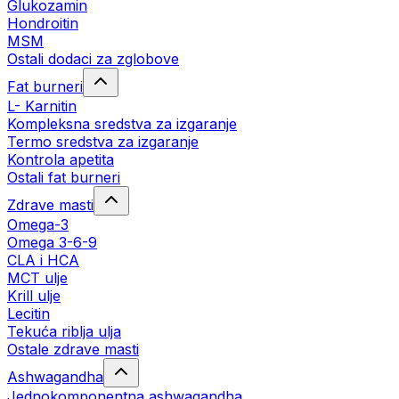
Glukozamin
Hondroitin
MSM
Ostali dodaci za zglobove
Fat burneri
L- Karnitin
Kompleksna sredstva za izgaranje
Termo sredstva za izgaranje
Kontrola apetita
Ostali fat burneri
Zdrave masti
Omega-3
Omega 3-6-9
CLA i HCA
MCT ulje
Krill ulje
Lecitin
Tekuća riblja ulja
Ostale zdrave masti
Ashwagandha
Jednokomponentna ashwagandha