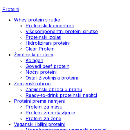
Proteini
Whey protein sirutke
Proteinski koncentrati
Višekomponentni proteini sirutke
Proteinski izolati
Hidrolizirani proteini
Clear Protein
Životinjski proteini
Kolagen
Goveđi beef protein
Noćni proteini
Ostali životinjski proteini
Zamjenski obroci
Zamjenski obroci u prahu
Ready-to-drink proteinski napitci
Proteini prema namjeni
Proteini za masu
Proteini za mršavljenje
Proteini za žene
Veganski i biljni proteini
Monokomponentni veganski proteini