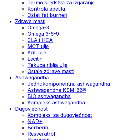
Termo sredstva za izgaranje
Kontrola apetita
Ostali fat burneri
Zdrave masti
Omega-3
Omega 3-6-9
CLA i HCA
MCT ulje
Krill ulje
Lecitin
Tekuća riblja ulja
Ostale zdrave masti
Ashwagandha
Jednokomponentna ashwagandha
Ashwagandha KSM-66®
BIO ashwagandha
Kompleks ashwagandha
Dugovječnost
Kompleksi za dugovječnost
NAD+
Berberin
Resveratrol
Kvercetin