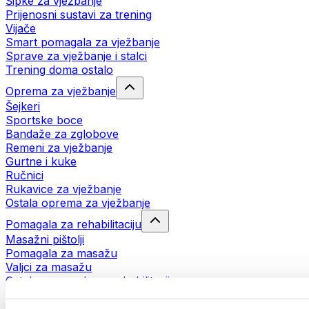
Šipke za vježbanje
Prijenosni sustavi za trening
Vijače
Smart pomagala za vježbanje
Sprave za vježbanje i stalci
Trening doma ostalo
Oprema za vježbanje
Šejkeri
Sportske boce
Bandaže za zglobove
Remeni za vježbanje
Gurtne i kuke
Ručnici
Rukavice za vježbanje
Ostala oprema za vježbanje
Pomagala za rehabilitaciju
Masažni pištolji
Pomagala za masažu
Valjci za masažu
Ostala pomagala za rehabilitaciju
Torbe i ruksaci