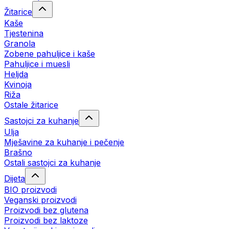
Žitarice
Kaše
Tjestenina
Granola
Zobene pahuljice i kaše
Pahuljice i muesli
Heljda
Kvinoja
Riža
Ostale žitarice
Sastojci za kuhanje
Ulja
Mješavine za kuhanje i pečenje
Brašno
Ostali sastojci za kuhanje
Dijeta
BIO proizvodi
Veganski proizvodi
Proizvodi bez glutena
Proizvodi bez laktoze