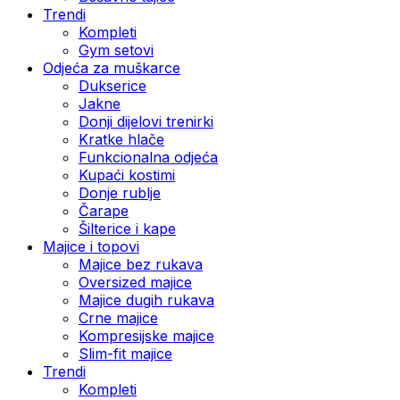
Trendi
Kompleti
Gym setovi
Odjeća za muškarce
Dukserice
Jakne
Donji dijelovi trenirki
Kratke hlače
Funkcionalna odjeća
Kupaći kostimi
Donje rublje
Čarape
Šilterice i kape
Majice i topovi
Majice bez rukava
Oversized majice
Majice dugih rukava
Crne majice
Kompresijske majice
Slim-fit majice
Trendi
Kompleti