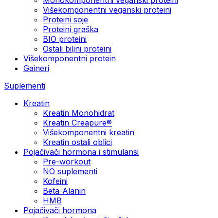
Višekomponentni veganski proteini
Proteini soje
Proteini graška
BIO proteini
Ostali biljni proteini
Višekomponentni protein
Gaineri
Suplementi
Kreatin
Kreatin Monohidrat
Kreatin Creapure®
Višekomponentni kreatin
Kreatin ostali oblici
Pojačivači hormona i stimulansi
Pre-workout
NO suplementi
Kofeini
Beta-Alanin
HMB
Pojačivači hormona