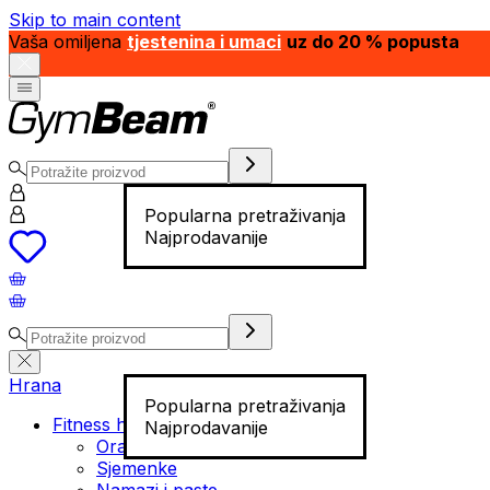
Skip to main content
Vaša omiljena
tjestenina i umaci
uz do 20 % popusta
Popularna pretraživanja
Najprodavanije
Hrana
Popularna pretraživanja
Fitness hrana
Najprodavanije
Orašasti plodovi
Sjemenke
Namazi i paste