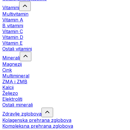
Vitamini
Multivitamin
Vitamin A
B vitamini
Vitamin C
Vitamin D
Vitamin E
Ostali vitamini
Minerali
Magnezij
Cink
Multimineral
ZMA i ZMB
Kalcij
Željezo
Elektroliti
Ostali minerali
Zdravlje zglobova
Kolagenska prehrana zglobova
Kompleksna prehrana zglobova