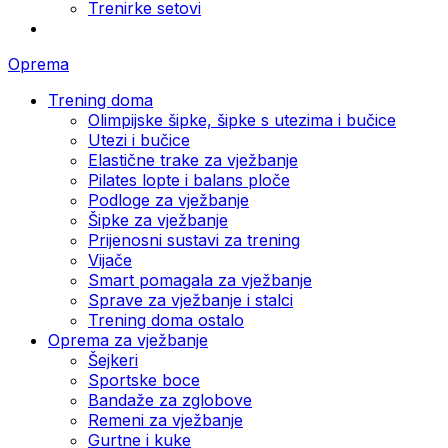
Trenirke setovi
Oprema
Trening doma
Olimpijske šipke, šipke s utezima i bučice
Utezi i bučice
Elastične trake za vježbanje
Pilates lopte i balans ploče
Podloge za vježbanje
Šipke za vježbanje
Prijenosni sustavi za trening
Vijače
Smart pomagala za vježbanje
Sprave za vježbanje i stalci
Trening doma ostalo
Oprema za vježbanje
Šejkeri
Sportske boce
Bandaže za zglobove
Remeni za vježbanje
Gurtne i kuke