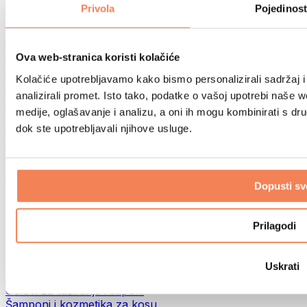
Torbe za hranu i dodaci
Privola
Pojedinost
Fitness torbe
Ruksaci
Oprema prema aktivnosti
Ova web-stranica koristi kolačiće
Trčanje
Kolačiće upotrebljavamo kako bismo personalizirali sadržaj i
Borilački sportovi
analizirali promet. Isto tako, podatke o vašoj upotrebi naše 
Biciklizam
medije, oglašavanje i analizu, a oni ih mogu kombinirati s drug
Joga i pilates
Terapija hladnom vodom
dok ste upotrebljavali njihove usluge.
Plivanje
Planinarenje
Biohacking
Dopusti sv
Terapija crvenim svjetlom
Filteri i vrčevi za vodu
Eko kućanstvo
Prilagodi
Deterdženti za rublje
Sredstva za čišćenje
Uskrati
Prirodna kozmetika
Gelovi za tuširanje i sapuni
Šamponi i kozmetika za kosu