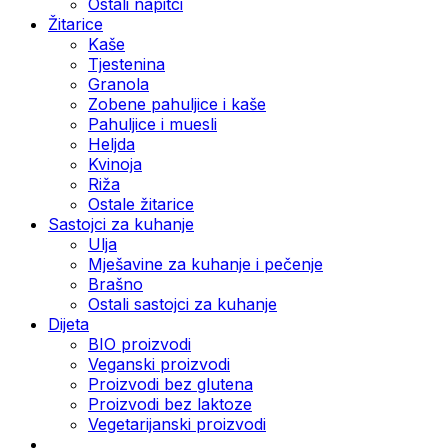
Ostali napitci
Žitarice
Kaše
Tjestenina
Granola
Zobene pahuljice i kaše
Pahuljice i muesli
Heljda
Kvinoja
Riža
Ostale žitarice
Sastojci za kuhanje
Ulja
Mješavine za kuhanje i pečenje
Brašno
Ostali sastojci za kuhanje
Dijeta
BIO proizvodi
Veganski proizvodi
Proizvodi bez glutena
Proizvodi bez laktoze
Vegetarijanski proizvodi