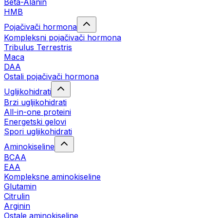
Beta-Alanin
HMB
Pojačivači hormona
Kompleksni pojačivači hormona
Tribulus Terrestris
Maca
DAA
Ostali pojačivači hormona
Ugljikohidrati
Brzi ugljikohidrati
All-in-one proteini
Energetski gelovi
Spori ugljikohidrati
Aminokiseline
BCAA
EAA
Kompleksne aminokiseline
Glutamin
Citrulin
Arginin
Ostale aminokiseline