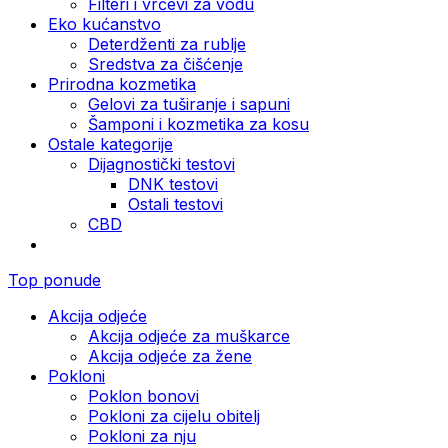
Filteri i vrčevi za vodu
Eko kućanstvo
Deterdženti za rublje
Sredstva za čišćenje
Prirodna kozmetika
Gelovi za tuširanje i sapuni
Šamponi i kozmetika za kosu
Ostale kategorije
Dijagnostički testovi
DNK testovi
Ostali testovi
CBD
Top ponude
Akcija odjeće
Akcija odjeće za muškarce
Akcija odjeće za žene
Pokloni
Poklon bonovi
Pokloni za cijelu obitelj
Pokloni za nju