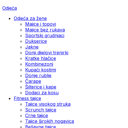
Odjeća
Odjeća za žene
Majice i topovi
Majice bez rukava
Sportski grudnjaci
Dukserice
Jakne
Donji dijelovi trenirki
Kratke hlačice
Kombinezoni
Kupaći kostimi
Donje rublje
Čarape
Šilterice i kape
Dodaci za kosu
Fitness tajice
Tajice visokog struka
Scrunch tajice
Crne tajice
Tajice širokih nogavica
Bešavne tajice