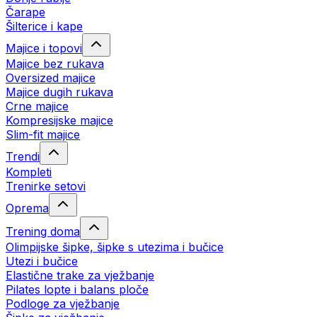
Čarape
Šilterice i kape
Majice i topovi
Majice bez rukava
Oversized majice
Majice dugih rukava
Crne majice
Kompresijske majice
Slim-fit majice
Trendi
Kompleti
Trenirke setovi
Oprema
Trening doma
Olimpijske šipke, šipke s utezima i bučice
Utezi i bučice
Elastične trake za vježbanje
Pilates lopte i balans ploče
Podloge za vježbanje