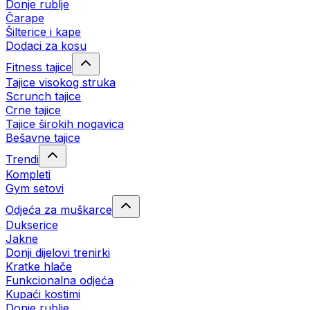
Donje rublje
Čarape
Šilterice i kape
Dodaci za kosu
Fitness tajice
Tajice visokog struka
Scrunch tajice
Crne tajice
Tajice širokih nogavica
Bešavne tajice
Trendi
Kompleti
Gym setovi
Odjeća za muškarce
Dukserice
Jakne
Donji dijelovi trenirki
Kratke hlače
Funkcionalna odjeća
Kupaći kostimi
Donje rublje