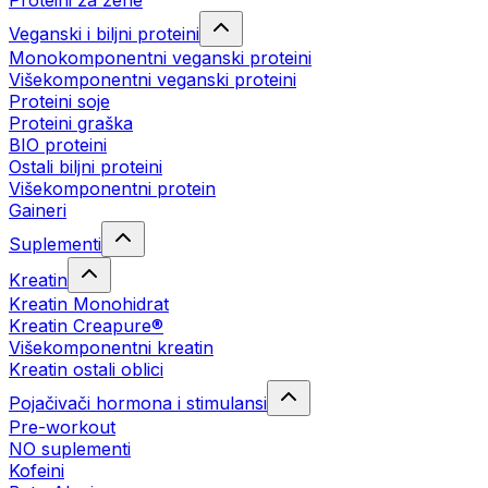
Proteini za žene
Veganski i biljni proteini
Monokomponentni veganski proteini
Višekomponentni veganski proteini
Proteini soje
Proteini graška
BIO proteini
Ostali biljni proteini
Višekomponentni protein
Gaineri
Suplementi
Kreatin
Kreatin Monohidrat
Kreatin Creapure®
Višekomponentni kreatin
Kreatin ostali oblici
Pojačivači hormona i stimulansi
Pre-workout
NO suplementi
Kofeini