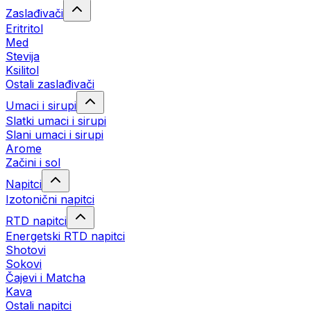
Zaslađivači
Eritritol
Med
Stevija
Ksilitol
Ostali zaslađivači
Umaci i sirupi
Slatki umaci i sirupi
Slani umaci i sirupi
Arome
Začini i sol
Napitci
Izotonični napitci
RTD napitci
Energetski RTD napitci
Shotovi
Sokovi
Čajevi i Matcha
Kava
Ostali napitci