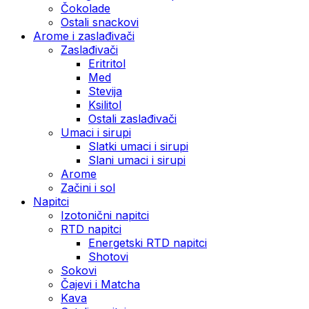
Čokolade
Ostali snackovi
Arome i zaslađivači
Zaslađivači
Eritritol
Med
Stevija
Ksilitol
Ostali zaslađivači
Umaci i sirupi
Slatki umaci i sirupi
Slani umaci i sirupi
Arome
Začini i sol
Napitci
Izotonični napitci
RTD napitci
Energetski RTD napitci
Shotovi
Sokovi
Čajevi i Matcha
Kava