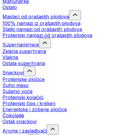
Mahunarke
Ostalo
Maslaci od orašastih plodova
100% namazi iz orašastih plodova
Slatki namazi od orašastih plodova
Proteinski namazi od orašastih plodova
Supernamirnice
Zelena superhrana
Vlakna
Ostala superhrana
Snackovi
Proteinske pločice
Suho meso
Sušeno voće
Proteinski kolačići
Proteinski čips i krekeri
Energetske i zobene pločice
Čokolade
Ostali snackovi
Arome i zaslađivači