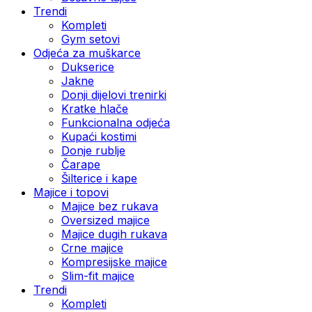
Trendi
Kompleti
Gym setovi
Odjeća za muškarce
Dukserice
Jakne
Donji dijelovi trenirki
Kratke hlače
Funkcionalna odjeća
Kupaći kostimi
Donje rublje
Čarape
Šilterice i kape
Majice i topovi
Majice bez rukava
Oversized majice
Majice dugih rukava
Crne majice
Kompresijske majice
Slim-fit majice
Trendi
Kompleti