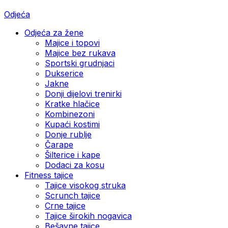
Odjeća
Odjeća za žene
Majice i topovi
Majice bez rukava
Sportski grudnjaci
Dukserice
Jakne
Donji dijelovi trenirki
Kratke hlačice
Kombinezoni
Kupaći kostimi
Donje rublje
Čarape
Šilterice i kape
Dodaci za kosu
Fitness tajice
Tajice visokog struka
Scrunch tajice
Crne tajice
Tajice širokih nogavica
Bešavne tajice