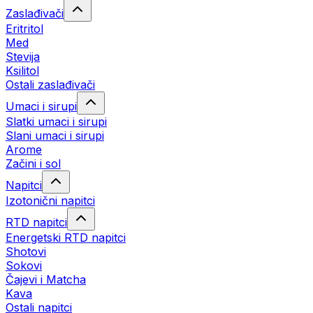
Zaslađivači
Eritritol
Med
Stevija
Ksilitol
Ostali zaslađivači
Umaci i sirupi
Slatki umaci i sirupi
Slani umaci i sirupi
Arome
Začini i sol
Napitci
Izotonični napitci
RTD napitci
Energetski RTD napitci
Shotovi
Sokovi
Čajevi i Matcha
Kava
Ostali napitci