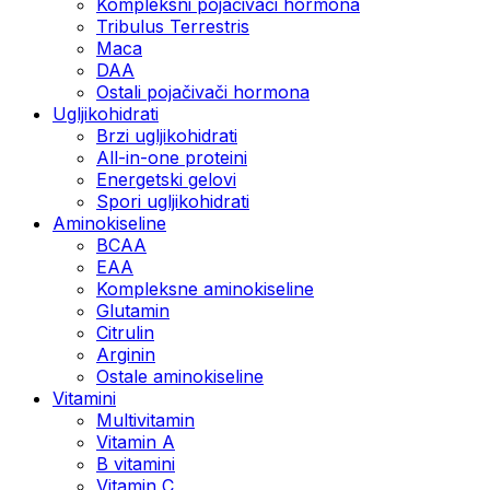
Kompleksni pojačivači hormona
Tribulus Terrestris
Maca
DAA
Ostali pojačivači hormona
Ugljikohidrati
Brzi ugljikohidrati
All-in-one proteini
Energetski gelovi
Spori ugljikohidrati
Aminokiseline
BCAA
EAA
Kompleksne aminokiseline
Glutamin
Citrulin
Arginin
Ostale aminokiseline
Vitamini
Multivitamin
Vitamin A
B vitamini
Vitamin C