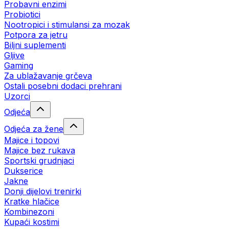
Probavni enzimi
Probiotici
Nootropici i stimulansi za mozak
Potpora za jetru
Biljni suplementi
Gljive
Gaming
Za ublažavanje grčeva
Ostali posebni dodaci prehrani
Uzorci
Odjeća
Odjeća za žene
Majice i topovi
Majice bez rukava
Sportski grudnjaci
Dukserice
Jakne
Donji dijelovi trenirki
Kratke hlačice
Kombinezoni
Kupaći kostimi