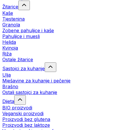
Žitarice
Kaše
Tjestenina
Granola
Zobene pahuljice i kaše
Pahuljice i muesli
Heljda
Kvinoja
Riža
Ostale žitarice
Sastojci za kuhanje
Ulja
Mješavine za kuhanje i pečenje
Brašno
Ostali sastojci za kuhanje
Dijeta
BIO proizvodi
Veganski proizvodi
Proizvodi bez glutena
Proizvodi bez laktoze