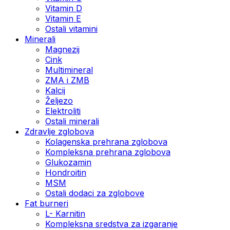
Vitamin D
Vitamin E
Ostali vitamini
Minerali
Magnezij
Cink
Multimineral
ZMA i ZMB
Kalcij
Željezo
Elektroliti
Ostali minerali
Zdravlje zglobova
Kolagenska prehrana zglobova
Kompleksna prehrana zglobova
Glukozamin
Hondroitin
MSM
Ostali dodaci za zglobove
Fat burneri
L- Karnitin
Kompleksna sredstva za izgaranje