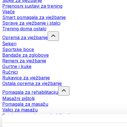
Šipke za vježbanje
Prijenosni sustavi za trening
Vijače
Smart pomagala za vježbanje
Sprave za vježbanje i stalci
Trening doma ostalo
Oprema za vježbanje
Šejkeri
Sportske boce
Bandaže za zglobove
Remeni za vježbanje
Gurtne i kuke
Ručnici
Rukavice za vježbanje
Ostala oprema za vježbanje
Pomagala za rehabilitaciju
Masažni pištolji
Pomagala za masažu
Valjci za masažu
Ostala pomagala za rehabilitaciju
Torbe i ruksaci