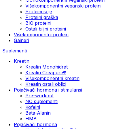
Višekomponentni veganski proteini
Proteini soje
Proteini graška
BIO proteini
Ostali biljni proteini
Višekomponentni protein
Gaineri
Suplementi
Kreatin
Kreatin Monohidrat
Kreatin Creapure®
Višekomponentni kreatin
Kreatin ostali oblici
Pojačivači hormona i stimulansi
Pre-workout
NO suplementi
Kofeini
Beta-Alanin
HMB
Pojačivači hormona