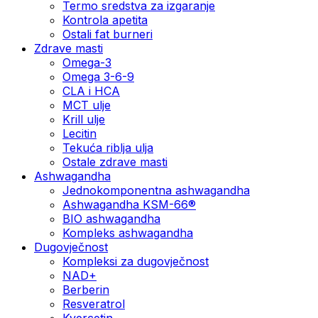
Termo sredstva za izgaranje
Kontrola apetita
Ostali fat burneri
Zdrave masti
Omega-3
Omega 3-6-9
CLA i HCA
MCT ulje
Krill ulje
Lecitin
Tekuća riblja ulja
Ostale zdrave masti
Ashwagandha
Jednokomponentna ashwagandha
Ashwagandha KSM-66®
BIO ashwagandha
Kompleks ashwagandha
Dugovječnost
Kompleksi za dugovječnost
NAD+
Berberin
Resveratrol
Kvercetin