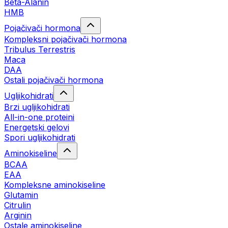
Beta-Alanin
HMB
Pojačivači hormona
Kompleksni pojačivači hormona
Tribulus Terrestris
Maca
DAA
Ostali pojačivači hormona
Ugljikohidrati
Brzi ugljikohidrati
All-in-one proteini
Energetski gelovi
Spori ugljikohidrati
Aminokiseline
BCAA
EAA
Kompleksne aminokiseline
Glutamin
Citrulin
Arginin
Ostale aminokiseline