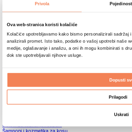
Torbe za hranu i dodaci
Privola
Pojedinost
Fitness torbe
Ruksaci
Oprema prema aktivnosti
Ova web-stranica koristi kolačiće
Trčanje
Kolačiće upotrebljavamo kako bismo personalizirali sadržaj i
Borilački sportovi
analizirali promet. Isto tako, podatke o vašoj upotrebi naše 
Biciklizam
medije, oglašavanje i analizu, a oni ih mogu kombinirati s drug
Joga i pilates
Terapija hladnom vodom
dok ste upotrebljavali njihove usluge.
Plivanje
Planinarenje
Biohacking
Dopusti sv
Terapija crvenim svjetlom
Filteri i vrčevi za vodu
Eko kućanstvo
Prilagodi
Deterdženti za rublje
Sredstva za čišćenje
Uskrati
Prirodna kozmetika
Gelovi za tuširanje i sapuni
Šamponi i kozmetika za kosu