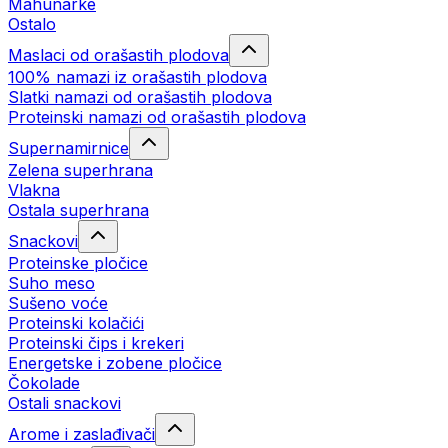
Mahunarke
Ostalo
Maslaci od orašastih plodova
100% namazi iz orašastih plodova
Slatki namazi od orašastih plodova
Proteinski namazi od orašastih plodova
Supernamirnice
Zelena superhrana
Vlakna
Ostala superhrana
Snackovi
Proteinske pločice
Suho meso
Sušeno voće
Proteinski kolačići
Proteinski čips i krekeri
Energetske i zobene pločice
Čokolade
Ostali snackovi
Arome i zaslađivači