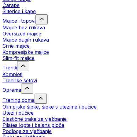
Čarape
Šilterice i kape
Majice i topovi
Majice bez rukava
Oversized majice
Majice dugih rukava
Crne majice
Kompresijske majice
Slim-fit majice
Trendi
Kompleti
Trenirke setovi
Oprema
Trening doma
Olimpijske šipke, šipke s utezima i bučice
Utezi i bučice
Elastične trake za vježbanje
Pilates lopte i balans ploče
Podloge za vježbanje