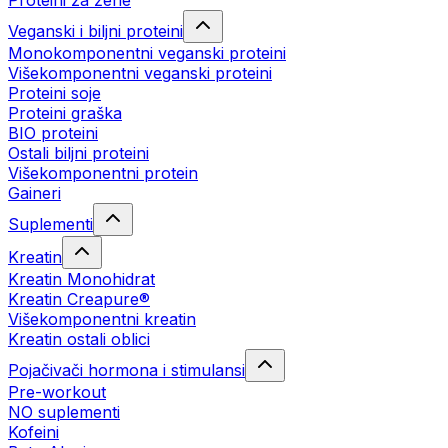
Proteini za žene
Veganski i biljni proteini
Monokomponentni veganski proteini
Višekomponentni veganski proteini
Proteini soje
Proteini graška
BIO proteini
Ostali biljni proteini
Višekomponentni protein
Gaineri
Suplementi
Kreatin
Kreatin Monohidrat
Kreatin Creapure®
Višekomponentni kreatin
Kreatin ostali oblici
Pojačivači hormona i stimulansi
Pre-workout
NO suplementi
Kofeini