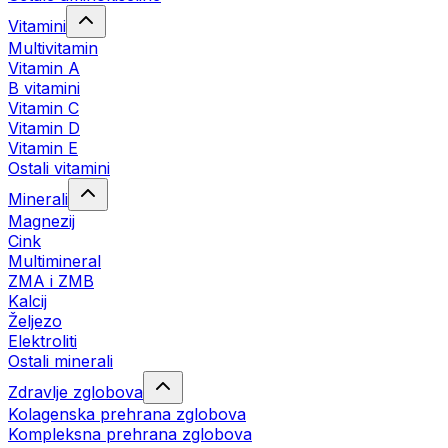
Vitamini
Multivitamin
Vitamin A
B vitamini
Vitamin C
Vitamin D
Vitamin E
Ostali vitamini
Minerali
Magnezij
Cink
Multimineral
ZMA i ZMB
Kalcij
Željezo
Elektroliti
Ostali minerali
Zdravlje zglobova
Kolagenska prehrana zglobova
Kompleksna prehrana zglobova