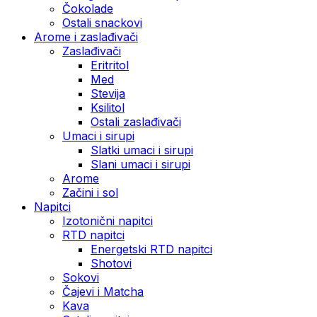
Čokolade
Ostali snackovi
Arome i zaslađivači
Zaslađivači
Eritritol
Med
Stevija
Ksilitol
Ostali zaslađivači
Umaci i sirupi
Slatki umaci i sirupi
Slani umaci i sirupi
Arome
Začini i sol
Napitci
Izotonični napitci
RTD napitci
Energetski RTD napitci
Shotovi
Sokovi
Čajevi i Matcha
Kava