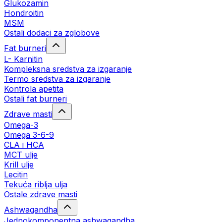
Glukozamin
Hondroitin
MSM
Ostali dodaci za zglobove
Fat burneri
L- Karnitin
Kompleksna sredstva za izgaranje
Termo sredstva za izgaranje
Kontrola apetita
Ostali fat burneri
Zdrave masti
Omega-3
Omega 3-6-9
CLA i HCA
MCT ulje
Krill ulje
Lecitin
Tekuća riblja ulja
Ostale zdrave masti
Ashwagandha
Jednokomponentna ashwagandha