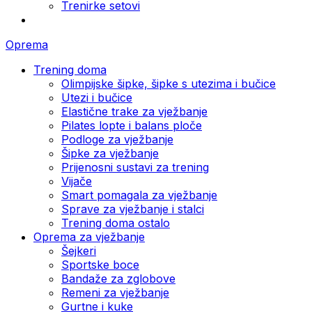
Trenirke setovi
Oprema
Trening doma
Olimpijske šipke, šipke s utezima i bučice
Utezi i bučice
Elastične trake za vježbanje
Pilates lopte i balans ploče
Podloge za vježbanje
Šipke za vježbanje
Prijenosni sustavi za trening
Vijače
Smart pomagala za vježbanje
Sprave za vježbanje i stalci
Trening doma ostalo
Oprema za vježbanje
Šejkeri
Sportske boce
Bandaže za zglobove
Remeni za vježbanje
Gurtne i kuke