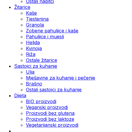
Ostali napitci
Žitarice
Kaše
Tjestenina
Granola
Zobene pahuljice i kaše
Pahuljice i muesli
Heljda
Kvinoja
Riža
Ostale žitarice
Sastojci za kuhanje
Ulja
Mješavine za kuhanje i pečenje
Brašno
Ostali sastojci za kuhanje
Dijeta
BIO proizvodi
Veganski proizvodi
Proizvodi bez glutena
Proizvodi bez laktoze
Vegetarijanski proizvodi