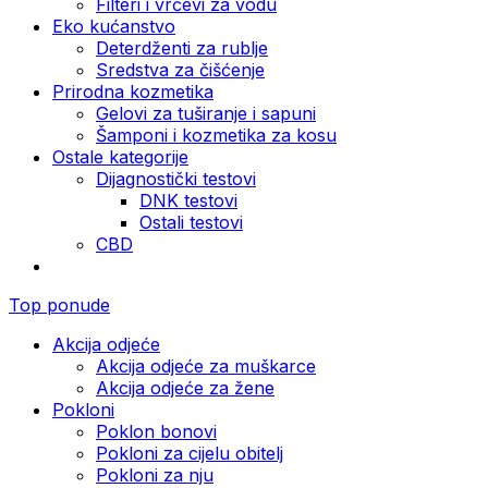
Filteri i vrčevi za vodu
Eko kućanstvo
Deterdženti za rublje
Sredstva za čišćenje
Prirodna kozmetika
Gelovi za tuširanje i sapuni
Šamponi i kozmetika za kosu
Ostale kategorije
Dijagnostički testovi
DNK testovi
Ostali testovi
CBD
Top ponude
Akcija odjeće
Akcija odjeće za muškarce
Akcija odjeće za žene
Pokloni
Poklon bonovi
Pokloni za cijelu obitelj
Pokloni za nju