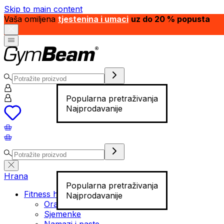
Skip to main content
Vaša omiljena
tjestenina i umaci
uz do 20 % popusta
Popularna pretraživanja
Najprodavanije
Hrana
Popularna pretraživanja
Fitness hrana
Najprodavanije
Orašasti plodovi
Sjemenke
Namazi i paste