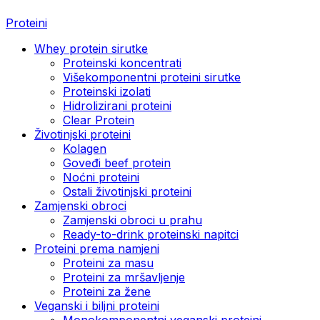
Proteini
Whey protein sirutke
Proteinski koncentrati
Višekomponentni proteini sirutke
Proteinski izolati
Hidrolizirani proteini
Clear Protein
Životinjski proteini
Kolagen
Goveđi beef protein
Noćni proteini
Ostali životinjski proteini
Zamjenski obroci
Zamjenski obroci u prahu
Ready-to-drink proteinski napitci
Proteini prema namjeni
Proteini za masu
Proteini za mršavljenje
Proteini za žene
Veganski i biljni proteini
Monokomponentni veganski proteini