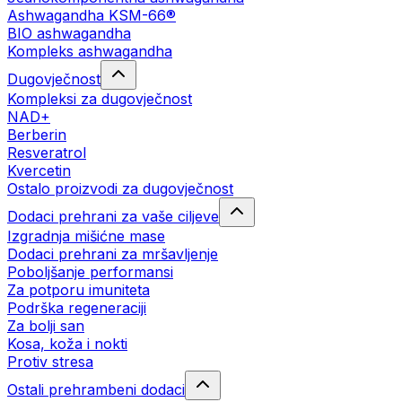
Ashwagandha KSM-66®
BIO ashwagandha
Kompleks ashwagandha
Dugovječnost
Kompleksi za dugovječnost
NAD+
Berberin
Resveratrol
Kvercetin
Ostalo proizvodi za dugovječnost
Dodaci prehrani za vaše ciljeve
Izgradnja mišićne mase
Dodaci prehrani za mršavljenje
Poboljšanje performansi
Za potporu imuniteta
Podrška regeneraciji
Za bolji san
Kosa, koža i nokti
Protiv stresa
Ostali prehrambeni dodaci