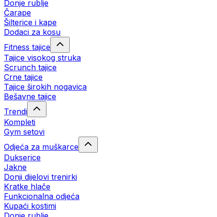
Donje rublje
Čarape
Šilterice i kape
Dodaci za kosu
Fitness tajice
Tajice visokog struka
Scrunch tajice
Crne tajice
Tajice širokih nogavica
Bešavne tajice
Trendi
Kompleti
Gym setovi
Odjeća za muškarce
Dukserice
Jakne
Donji dijelovi trenirki
Kratke hlače
Funkcionalna odjeća
Kupaći kostimi
Donje rublje