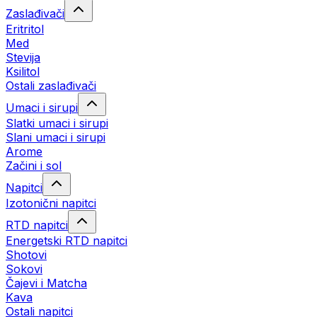
Zaslađivači
Eritritol
Med
Stevija
Ksilitol
Ostali zaslađivači
Umaci i sirupi
Slatki umaci i sirupi
Slani umaci i sirupi
Arome
Začini i sol
Napitci
Izotonični napitci
RTD napitci
Energetski RTD napitci
Shotovi
Sokovi
Čajevi i Matcha
Kava
Ostali napitci