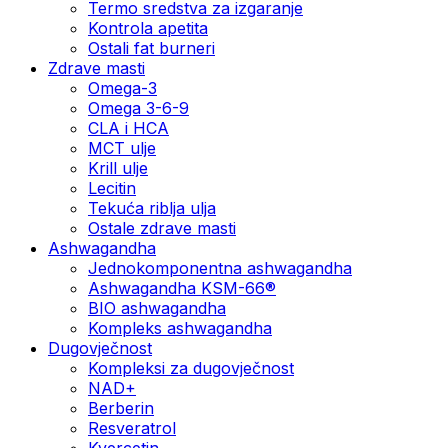
Termo sredstva za izgaranje
Kontrola apetita
Ostali fat burneri
Zdrave masti
Omega-3
Omega 3-6-9
CLA i HCA
MCT ulje
Krill ulje
Lecitin
Tekuća riblja ulja
Ostale zdrave masti
Ashwagandha
Jednokomponentna ashwagandha
Ashwagandha KSM-66®
BIO ashwagandha
Kompleks ashwagandha
Dugovječnost
Kompleksi za dugovječnost
NAD+
Berberin
Resveratrol
Kvercetin