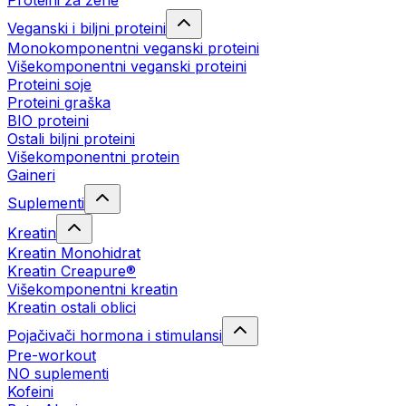
Proteini za žene
Veganski i biljni proteini
Monokomponentni veganski proteini
Višekomponentni veganski proteini
Proteini soje
Proteini graška
BIO proteini
Ostali biljni proteini
Višekomponentni protein
Gaineri
Suplementi
Kreatin
Kreatin Monohidrat
Kreatin Creapure®
Višekomponentni kreatin
Kreatin ostali oblici
Pojačivači hormona i stimulansi
Pre-workout
NO suplementi
Kofeini