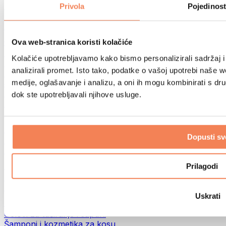
Torbe za hranu i dodaci
Privola
Pojedinost
Fitness torbe
Ruksaci
Oprema prema aktivnosti
Ova web-stranica koristi kolačiće
Trčanje
Kolačiće upotrebljavamo kako bismo personalizirali sadržaj i
Borilački sportovi
analizirali promet. Isto tako, podatke o vašoj upotrebi naše 
Biciklizam
medije, oglašavanje i analizu, a oni ih mogu kombinirati s drug
Joga i pilates
Terapija hladnom vodom
dok ste upotrebljavali njihove usluge.
Plivanje
Planinarenje
Biohacking
Dopusti sv
Terapija crvenim svjetlom
Filteri i vrčevi za vodu
Eko kućanstvo
Prilagodi
Deterdženti za rublje
Sredstva za čišćenje
Uskrati
Prirodna kozmetika
Gelovi za tuširanje i sapuni
Šamponi i kozmetika za kosu