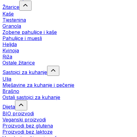
Žitarice
Kaše
Tjestenina
Granola
Zobene pahuljice i kaše
Pahuljice i muesli
Heljda
Kvinoja
Riža
Ostale žitarice
Sastojci za kuhanje
Ulja
Mješavine za kuhanje i pečenje
Brašno
Ostali sastojci za kuhanje
Dijeta
BIO proizvodi
Veganski proizvodi
Proizvodi bez glutena
Proizvodi bez laktoze