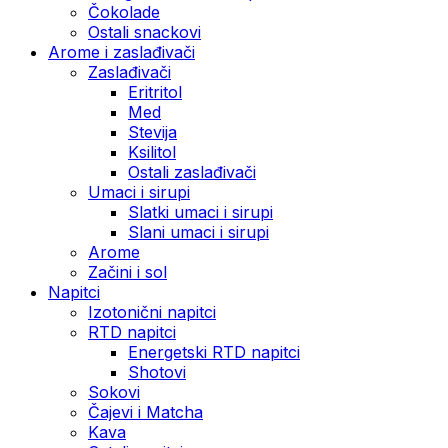
Čokolade
Ostali snackovi
Arome i zaslađivači
Zaslađivači
Eritritol
Med
Stevija
Ksilitol
Ostali zaslađivači
Umaci i sirupi
Slatki umaci i sirupi
Slani umaci i sirupi
Arome
Začini i sol
Napitci
Izotonični napitci
RTD napitci
Energetski RTD napitci
Shotovi
Sokovi
Čajevi i Matcha
Kava