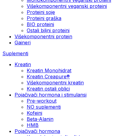
Višekomponentni veganski proteini
Proteini soje
Proteini graška
BIO proteini
Ostali biljni proteini
Višekomponentni protein
Gaineri
Suplementi
Kreatin
Kreatin Monohidrat
Kreatin Creapure®
Višekomponentni kreatin
Kreatin ostali oblici
Pojačivači hormona i stimulansi
Pre-workout
NO suplementi
Kofeini
Beta-Alanin
HMB
Pojačivači hormona