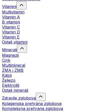
Vitamini
Multivitamin
Vitamin A
B vitamini
Vitamin C
Vitamin D
Vitamin E
Ostali vitamini
Minerali
Magnezij
Cink
Multimineral
ZMA i ZMB
Kalcij
Željezo
Elektroliti
Ostali minerali
Zdravlje zglobova
Kolagenska prehrana zglobova
Kompleksna prehrana zglobova