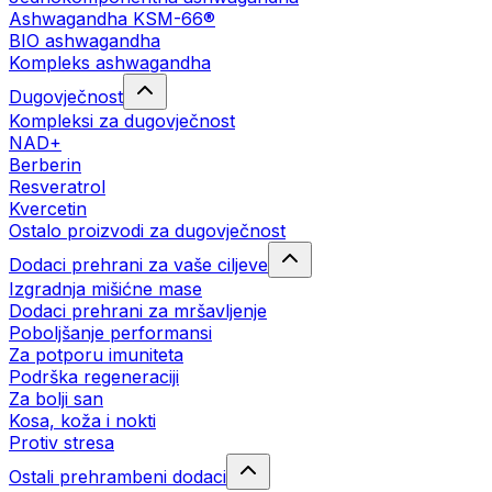
Ashwagandha KSM-66®
BIO ashwagandha
Kompleks ashwagandha
Dugovječnost
Kompleksi za dugovječnost
NAD+
Berberin
Resveratrol
Kvercetin
Ostalo proizvodi za dugovječnost
Dodaci prehrani za vaše ciljeve
Izgradnja mišićne mase
Dodaci prehrani za mršavljenje
Poboljšanje performansi
Za potporu imuniteta
Podrška regeneraciji
Za bolji san
Kosa, koža i nokti
Protiv stresa
Ostali prehrambeni dodaci