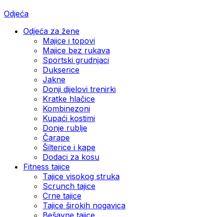
Odjeća
Odjeća za žene
Majice i topovi
Majice bez rukava
Sportski grudnjaci
Dukserice
Jakne
Donji dijelovi trenirki
Kratke hlačice
Kombinezoni
Kupaći kostimi
Donje rublje
Čarape
Šilterice i kape
Dodaci za kosu
Fitness tajice
Tajice visokog struka
Scrunch tajice
Crne tajice
Tajice širokih nogavica
Bešavne tajice