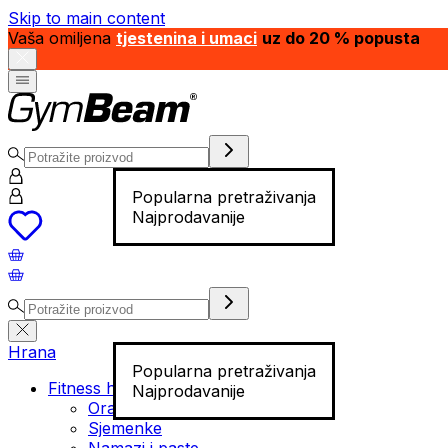
Skip to main content
Vaša omiljena
tjestenina i umaci
uz do 20 % popusta
Popularna pretraživanja
Najprodavanije
Hrana
Popularna pretraživanja
Fitness hrana
Najprodavanije
Orašasti plodovi
Sjemenke
Namazi i paste