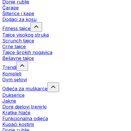
Donje rublje
Čarape
Šilterice i kape
Dodaci za kosu
Fitness tajice
Tajice visokog struka
Scrunch tajice
Crne tajice
Tajice širokih nogavica
Bešavne tajice
Trendi
Kompleti
Gym setovi
Odjeća za muškarce
Dukserice
Jakne
Donji dijelovi trenirki
Kratke hlače
Funkcionalna odjeća
Kupaći kostimi
Donje rublje