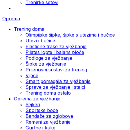
Trenirke setovi
Oprema
Trening doma
Olimpijske šipke, šipke s utezima i bučice
Utezi i bučice
Elastične trake za vježbanje
Pilates lopte i balans ploče
Podloge za vježbanje
Šipke za vježbanje
Prijenosni sustavi za trening
Vijače
Smart pomagala za vježbanje
Sprave za vježbanje i stalci
Trening doma ostalo
Oprema za vježbanje
Šejkeri
Sportske boce
Bandaže za zglobove
Remeni za vježbanje
Gurtne i kuke