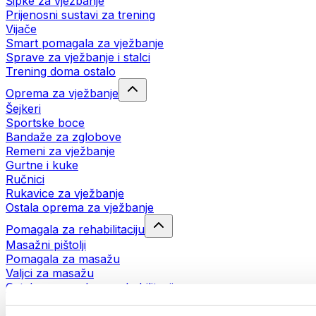
Šipke za vježbanje
Prijenosni sustavi za trening
Vijače
Smart pomagala za vježbanje
Sprave za vježbanje i stalci
Trening doma ostalo
Oprema za vježbanje
Šejkeri
Sportske boce
Bandaže za zglobove
Remeni za vježbanje
Gurtne i kuke
Ručnici
Rukavice za vježbanje
Ostala oprema za vježbanje
Pomagala za rehabilitaciju
Masažni pištolji
Pomagala za masažu
Valjci za masažu
Ostala pomagala za rehabilitaciju
Torbe i ruksaci