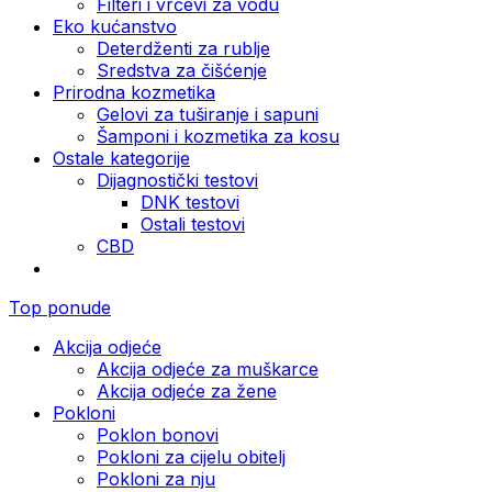
Filteri i vrčevi za vodu
Eko kućanstvo
Deterdženti za rublje
Sredstva za čišćenje
Prirodna kozmetika
Gelovi za tuširanje i sapuni
Šamponi i kozmetika za kosu
Ostale kategorije
Dijagnostički testovi
DNK testovi
Ostali testovi
CBD
Top ponude
Akcija odjeće
Akcija odjeće za muškarce
Akcija odjeće za žene
Pokloni
Poklon bonovi
Pokloni za cijelu obitelj
Pokloni za nju