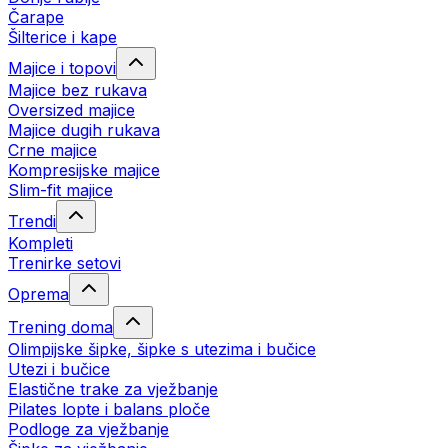
Čarape
Šilterice i kape
Majice i topovi
Majice bez rukava
Oversized majice
Majice dugih rukava
Crne majice
Kompresijske majice
Slim-fit majice
Trendi
Kompleti
Trenirke setovi
Oprema
Trening doma
Olimpijske šipke, šipke s utezima i bučice
Utezi i bučice
Elastične trake za vježbanje
Pilates lopte i balans ploče
Podloge za vježbanje