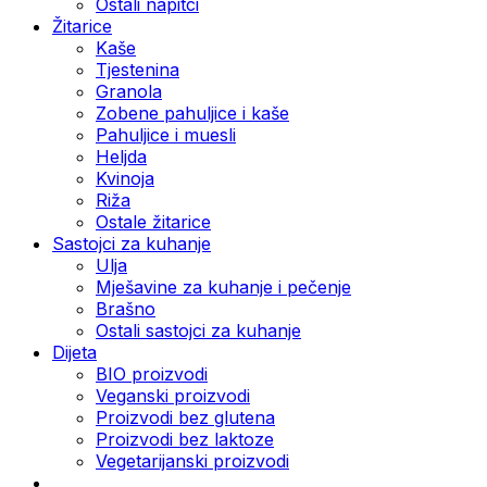
Ostali napitci
Žitarice
Kaše
Tjestenina
Granola
Zobene pahuljice i kaše
Pahuljice i muesli
Heljda
Kvinoja
Riža
Ostale žitarice
Sastojci za kuhanje
Ulja
Mješavine za kuhanje i pečenje
Brašno
Ostali sastojci za kuhanje
Dijeta
BIO proizvodi
Veganski proizvodi
Proizvodi bez glutena
Proizvodi bez laktoze
Vegetarijanski proizvodi