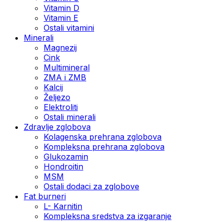
Vitamin D
Vitamin E
Ostali vitamini
Minerali
Magnezij
Cink
Multimineral
ZMA i ZMB
Kalcij
Željezo
Elektroliti
Ostali minerali
Zdravlje zglobova
Kolagenska prehrana zglobova
Kompleksna prehrana zglobova
Glukozamin
Hondroitin
MSM
Ostali dodaci za zglobove
Fat burneri
L- Karnitin
Kompleksna sredstva za izgaranje