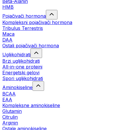
Beta-Alanin
HMB
Pojačivači hormona
Kompleksni pojačivači hormona
Tribulus Terrestris
Maca
DAA
Ostali pojačivači hormona
Ugljikohidrati
Brzi ugljikohidrati
All-in-one proteini
Energetski gelovi
Spori ugljikohidrati
Aminokiseline
BCAA
EAA
Kompleksne aminokiseline
Glutamin
Citrulin
Arginin
Ostale aminokiseline