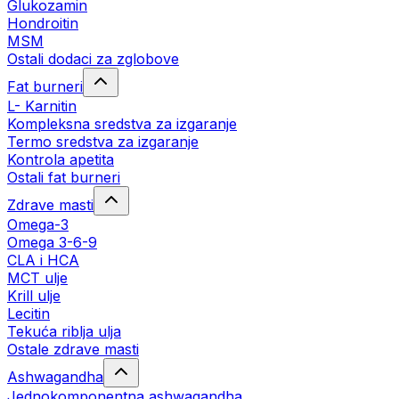
Glukozamin
Hondroitin
MSM
Ostali dodaci za zglobove
Fat burneri
L- Karnitin
Kompleksna sredstva za izgaranje
Termo sredstva za izgaranje
Kontrola apetita
Ostali fat burneri
Zdrave masti
Omega-3
Omega 3-6-9
CLA i HCA
MCT ulje
Krill ulje
Lecitin
Tekuća riblja ulja
Ostale zdrave masti
Ashwagandha
Jednokomponentna ashwagandha