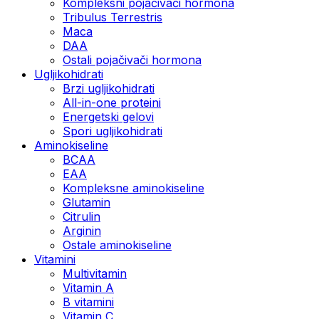
Kompleksni pojačivači hormona
Tribulus Terrestris
Maca
DAA
Ostali pojačivači hormona
Ugljikohidrati
Brzi ugljikohidrati
All-in-one proteini
Energetski gelovi
Spori ugljikohidrati
Aminokiseline
BCAA
EAA
Kompleksne aminokiseline
Glutamin
Citrulin
Arginin
Ostale aminokiseline
Vitamini
Multivitamin
Vitamin A
B vitamini
Vitamin C