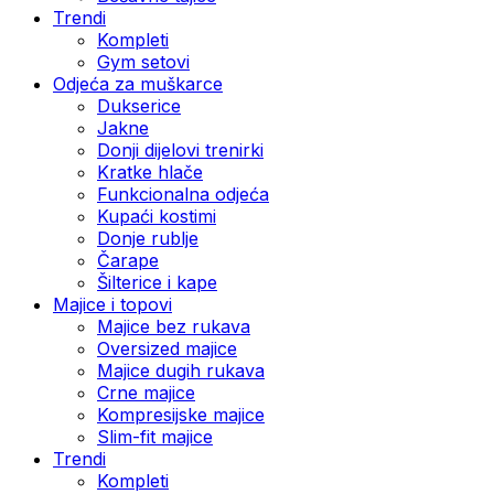
Trendi
Kompleti
Gym setovi
Odjeća za muškarce
Dukserice
Jakne
Donji dijelovi trenirki
Kratke hlače
Funkcionalna odjeća
Kupaći kostimi
Donje rublje
Čarape
Šilterice i kape
Majice i topovi
Majice bez rukava
Oversized majice
Majice dugih rukava
Crne majice
Kompresijske majice
Slim-fit majice
Trendi
Kompleti