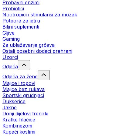
Probavni enzimi
Probiotici
Nootropici i stimulansi za mozak
Potpora za jetru
Biljni suplementi
Gljive
Gaming
Za ublažavanje grčeva
Ostali posebni dodaci prehrani
Uzorci
Odjeća
Odjeća za žene
Majice i topovi
Majice bez rukava
Sportski grudnjaci
Dukserice
Jakne
Donji dijelovi trenirki
Kratke hlačice
Kombinezoni
Kupaći kostimi