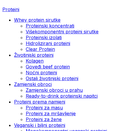
Proteini
Whey protein sirutke
Proteinski koncentrati
Višekomponentni proteini sirutke
Proteinski izolati
Hidrolizirani proteini
Clear Protein
Životinjski proteini
Kolagen
Goveđi beef protein
Noćni proteini
Ostali životinjski proteini
Zamjenski obroci
Zamjenski obroci u prahu
Ready-to-drink proteinski napitci
Proteini prema namjeni
Proteini za masu
Proteini za mršavljenje
Proteini za žene
Veganski i biljni proteini
Monokomponentni veganski proteini