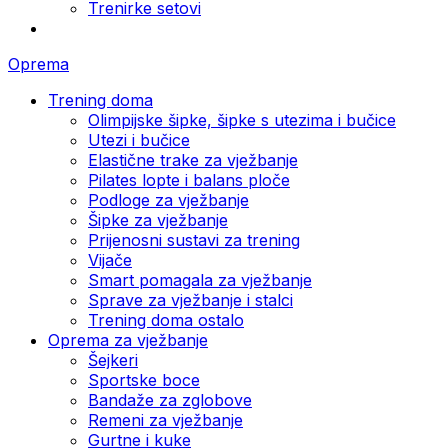
Trenirke setovi
Oprema
Trening doma
Olimpijske šipke, šipke s utezima i bučice
Utezi i bučice
Elastične trake za vježbanje
Pilates lopte i balans ploče
Podloge za vježbanje
Šipke za vježbanje
Prijenosni sustavi za trening
Vijače
Smart pomagala za vježbanje
Sprave za vježbanje i stalci
Trening doma ostalo
Oprema za vježbanje
Šejkeri
Sportske boce
Bandaže za zglobove
Remeni za vježbanje
Gurtne i kuke