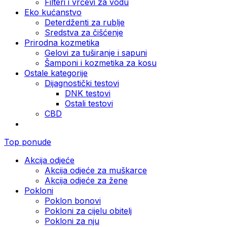
Filteri i vrčevi za vodu
Eko kućanstvo
Deterdženti za rublje
Sredstva za čišćenje
Prirodna kozmetika
Gelovi za tuširanje i sapuni
Šamponi i kozmetika za kosu
Ostale kategorije
Dijagnostički testovi
DNK testovi
Ostali testovi
CBD
Top ponude
Akcija odjeće
Akcija odjeće za muškarce
Akcija odjeće za žene
Pokloni
Poklon bonovi
Pokloni za cijelu obitelj
Pokloni za nju