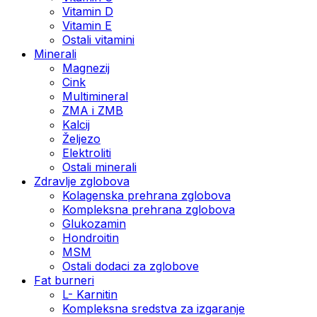
Vitamin D
Vitamin E
Ostali vitamini
Minerali
Magnezij
Cink
Multimineral
ZMA i ZMB
Kalcij
Željezo
Elektroliti
Ostali minerali
Zdravlje zglobova
Kolagenska prehrana zglobova
Kompleksna prehrana zglobova
Glukozamin
Hondroitin
MSM
Ostali dodaci za zglobove
Fat burneri
L- Karnitin
Kompleksna sredstva za izgaranje