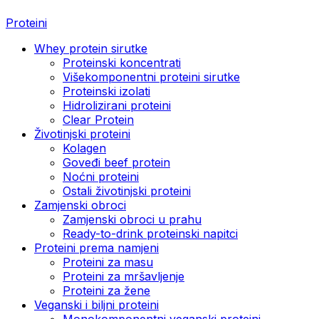
Proteini
Whey protein sirutke
Proteinski koncentrati
Višekomponentni proteini sirutke
Proteinski izolati
Hidrolizirani proteini
Clear Protein
Životinjski proteini
Kolagen
Goveđi beef protein
Noćni proteini
Ostali životinjski proteini
Zamjenski obroci
Zamjenski obroci u prahu
Ready-to-drink proteinski napitci
Proteini prema namjeni
Proteini za masu
Proteini za mršavljenje
Proteini za žene
Veganski i biljni proteini
Monokomponentni veganski proteini