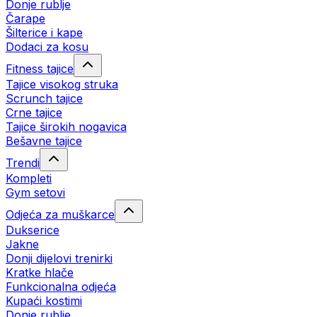
Donje rublje
Čarape
Šilterice i kape
Dodaci za kosu
Fitness tajice
Tajice visokog struka
Scrunch tajice
Crne tajice
Tajice širokih nogavica
Bešavne tajice
Trendi
Kompleti
Gym setovi
Odjeća za muškarce
Dukserice
Jakne
Donji dijelovi trenirki
Kratke hlače
Funkcionalna odjeća
Kupaći kostimi
Donje rublje