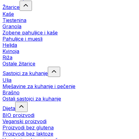
Žitarice
Kaše
Tjestenina
Granola
Zobene pahuljice i kaše
Pahuljice i muesli
Heljda
Kvinoja
Riža
Ostale žitarice
Sastojci za kuhanje
Ulja
Mješavine za kuhanje i pečenje
Brašno
Ostali sastojci za kuhanje
Dijeta
BIO proizvodi
Veganski proizvodi
Proizvodi bez glutena
Proizvodi bez laktoze