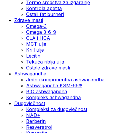
Termo sredstva za izgaranje
Kontrola apetita
Ostali fat burneri
Zdrave masti
Omega-3
Omega 3-6-9
CLA i HCA
MCT ulje
Krill ulje
Lecitin
Tekuća riblja ulja
Ostale zdrave masti
Ashwagandha
Jednokomponentna ashwagandha
Ashwagandha KSM-66®
BIO ashwagandha
Kompleks ashwagandha
Dugovječnost
Kompleksi za dugovječnost
NAD+
Berberin
Resveratrol
Kvercetin