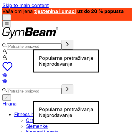
Skip to main content
Vaša omiljena
tjestenina i umaci
uz do 20 % popusta
Popularna pretraživanja
Najprodavanije
Hrana
Popularna pretraživanja
Fitness hrana
Najprodavanije
Orašasti plodovi
Sjemenke
Namazi i paste