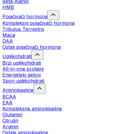
Beta-Alanin
HMB
Pojačivači hormona
Kompleksni pojačivači hormona
Tribulus Terrestris
Maca
DAA
Ostali pojačivači hormona
Ugljikohidrati
Brzi ugljikohidrati
All-in-one proteini
Energetski gelovi
Spori ugljikohidrati
Aminokiseline
BCAA
EAA
Kompleksne aminokiseline
Glutamin
Citrulin
Arginin
Ostale aminokiseline