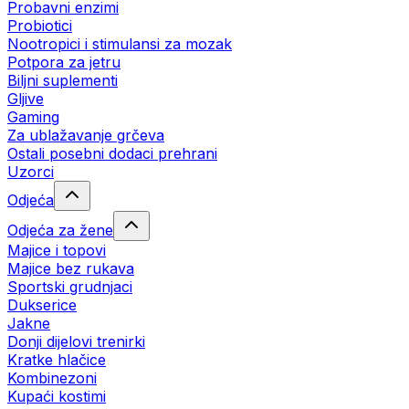
Probavni enzimi
Probiotici
Nootropici i stimulansi za mozak
Potpora za jetru
Biljni suplementi
Gljive
Gaming
Za ublažavanje grčeva
Ostali posebni dodaci prehrani
Uzorci
Odjeća
Odjeća za žene
Majice i topovi
Majice bez rukava
Sportski grudnjaci
Dukserice
Jakne
Donji dijelovi trenirki
Kratke hlačice
Kombinezoni
Kupaći kostimi