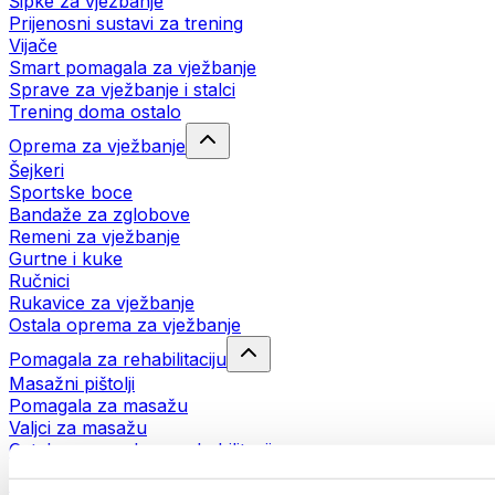
Šipke za vježbanje
Prijenosni sustavi za trening
Vijače
Smart pomagala za vježbanje
Sprave za vježbanje i stalci
Trening doma ostalo
Oprema za vježbanje
Šejkeri
Sportske boce
Bandaže za zglobove
Remeni za vježbanje
Gurtne i kuke
Ručnici
Rukavice za vježbanje
Ostala oprema za vježbanje
Pomagala za rehabilitaciju
Masažni pištolji
Pomagala za masažu
Valjci za masažu
Ostala pomagala za rehabilitaciju
Torbe i ruksaci