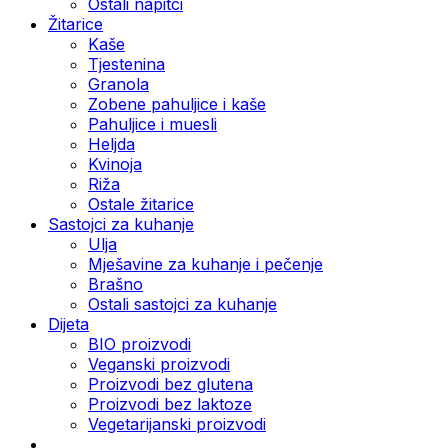
Ostali napitci
Žitarice
Kaše
Tjestenina
Granola
Zobene pahuljice i kaše
Pahuljice i muesli
Heljda
Kvinoja
Riža
Ostale žitarice
Sastojci za kuhanje
Ulja
Mješavine za kuhanje i pečenje
Brašno
Ostali sastojci za kuhanje
Dijeta
BIO proizvodi
Veganski proizvodi
Proizvodi bez glutena
Proizvodi bez laktoze
Vegetarijanski proizvodi