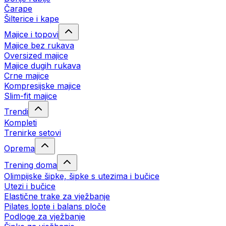
Čarape
Šilterice i kape
Majice i topovi
Majice bez rukava
Oversized majice
Majice dugih rukava
Crne majice
Kompresijske majice
Slim-fit majice
Trendi
Kompleti
Trenirke setovi
Oprema
Trening doma
Olimpijske šipke, šipke s utezima i bučice
Utezi i bučice
Elastične trake za vježbanje
Pilates lopte i balans ploče
Podloge za vježbanje