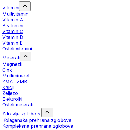
Vitamini
Multivitamin
Vitamin A
B vitamini
Vitamin C
Vitamin D
Vitamin E
Ostali vitamini
Minerali
Magnezij
Cink
Multimineral
ZMA i ZMB
Kalcij
Željezo
Elektroliti
Ostali minerali
Zdravlje zglobova
Kolagenska prehrana zglobova
Kompleksna prehrana zglobova