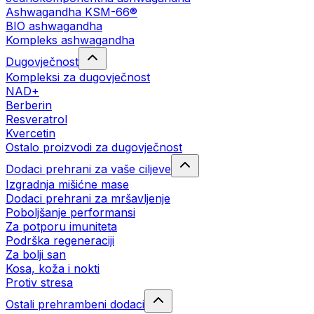
Ashwagandha KSM-66®
BIO ashwagandha
Kompleks ashwagandha
Dugovječnost
Kompleksi za dugovječnost
NAD+
Berberin
Resveratrol
Kvercetin
Ostalo proizvodi za dugovječnost
Dodaci prehrani za vaše ciljeve
Izgradnja mišićne mase
Dodaci prehrani za mršavljenje
Poboljšanje performansi
Za potporu imuniteta
Podrška regeneraciji
Za bolji san
Kosa, koža i nokti
Protiv stresa
Ostali prehrambeni dodaci