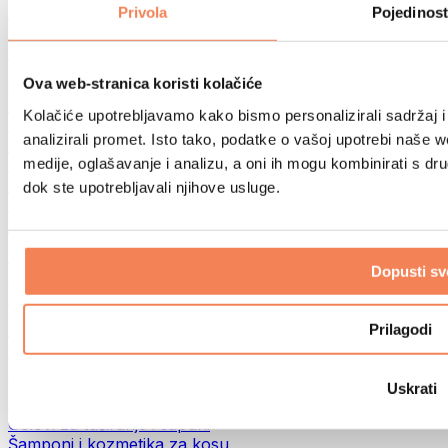
Torbe za hranu i dodaci
Privola
Pojedinost
Fitness torbe
Ruksaci
Oprema prema aktivnosti
Ova web-stranica koristi kolačiće
Trčanje
Kolačiće upotrebljavamo kako bismo personalizirali sadržaj i
Borilački sportovi
analizirali promet. Isto tako, podatke o vašoj upotrebi naše 
Biciklizam
medije, oglašavanje i analizu, a oni ih mogu kombinirati s drug
Joga i pilates
Terapija hladnom vodom
dok ste upotrebljavali njihove usluge.
Plivanje
Planinarenje
Biohacking
Dopusti sv
Terapija crvenim svjetlom
Filteri i vrčevi za vodu
Eko kućanstvo
Prilagodi
Deterdženti za rublje
Sredstva za čišćenje
Uskrati
Prirodna kozmetika
Gelovi za tuširanje i sapuni
Šamponi i kozmetika za kosu