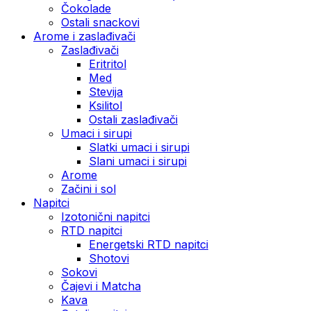
Čokolade
Ostali snackovi
Arome i zaslađivači
Zaslađivači
Eritritol
Med
Stevija
Ksilitol
Ostali zaslađivači
Umaci i sirupi
Slatki umaci i sirupi
Slani umaci i sirupi
Arome
Začini i sol
Napitci
Izotonični napitci
RTD napitci
Energetski RTD napitci
Shotovi
Sokovi
Čajevi i Matcha
Kava