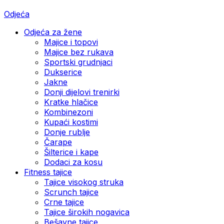
Odjeća
Odjeća za žene
Majice i topovi
Majice bez rukava
Sportski grudnjaci
Dukserice
Jakne
Donji dijelovi trenirki
Kratke hlačice
Kombinezoni
Kupaći kostimi
Donje rublje
Čarape
Šilterice i kape
Dodaci za kosu
Fitness tajice
Tajice visokog struka
Scrunch tajice
Crne tajice
Tajice širokih nogavica
Bešavne tajice