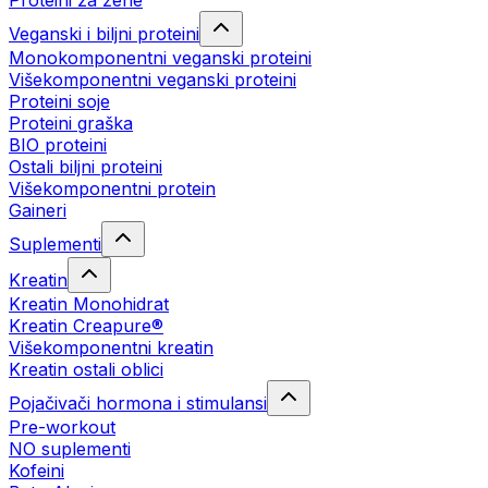
Proteini za žene
Veganski i biljni proteini
Monokomponentni veganski proteini
Višekomponentni veganski proteini
Proteini soje
Proteini graška
BIO proteini
Ostali biljni proteini
Višekomponentni protein
Gaineri
Suplementi
Kreatin
Kreatin Monohidrat
Kreatin Creapure®
Višekomponentni kreatin
Kreatin ostali oblici
Pojačivači hormona i stimulansi
Pre-workout
NO suplementi
Kofeini