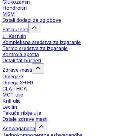
Glukozamin
Hondroitin
MSM
Ostali dodaci za zglobove
Fat burneri
L- Karnitin
Kompleksna sredstva za izgaranje
Termo sredstva za izgaranje
Kontrola apetita
Ostali fat burneri
Zdrave masti
Omega-3
Omega 3-6-9
CLA i HCA
MCT ulje
Krill ulje
Lecitin
Tekuća riblja ulja
Ostale zdrave masti
Ashwagandha
Jednokomponentna ashwagandha