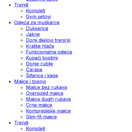
Trendi
Kompleti
Gym setovi
Odjeća za muškarce
Dukserice
Jakne
Donji dijelovi trenirki
Kratke hlače
Funkcionalna odjeća
Kupaći kostimi
Donje rublje
Čarape
Šilterice i kape
Majice i topovi
Majice bez rukava
Oversized majice
Majice dugih rukava
Crne majice
Kompresijske majice
Slim-fit majice
Trendi
Kompleti