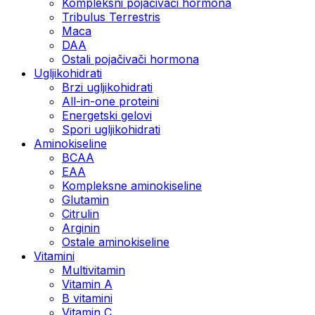
Kompleksni pojačivači hormona
Tribulus Terrestris
Maca
DAA
Ostali pojačivači hormona
Ugljikohidrati
Brzi ugljikohidrati
All-in-one proteini
Energetski gelovi
Spori ugljikohidrati
Aminokiseline
BCAA
EAA
Kompleksne aminokiseline
Glutamin
Citrulin
Arginin
Ostale aminokiseline
Vitamini
Multivitamin
Vitamin A
B vitamini
Vitamin C