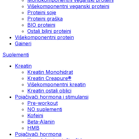
Višekomponentni veganski proteini
Proteini soje
Proteini graška
BIO proteini
Ostali biljni proteini
Višekomponentni protein
Gaineri
Suplementi
Kreatin
Kreatin Monohidrat
Kreatin Creapure®
Višekomponentni kreatin
Kreatin ostali oblici
Pojačivači hormona i stimulansi
Pre-workout
NO suplementi
Kofeini
Beta-Alanin
HMB
Pojačivači hormona