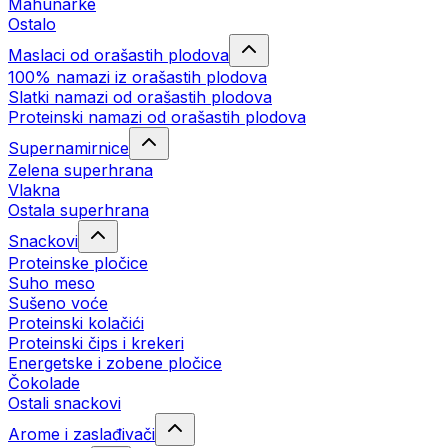
Mahunarke
Ostalo
Maslaci od orašastih plodova
100% namazi iz orašastih plodova
Slatki namazi od orašastih plodova
Proteinski namazi od orašastih plodova
Supernamirnice
Zelena superhrana
Vlakna
Ostala superhrana
Snackovi
Proteinske pločice
Suho meso
Sušeno voće
Proteinski kolačići
Proteinski čips i krekeri
Energetske i zobene pločice
Čokolade
Ostali snackovi
Arome i zaslađivači