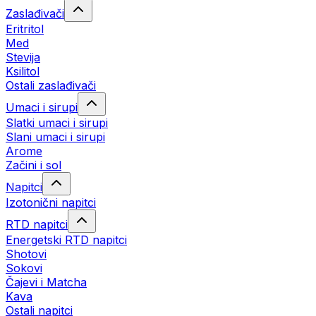
Zaslađivači
Eritritol
Med
Stevija
Ksilitol
Ostali zaslađivači
Umaci i sirupi
Slatki umaci i sirupi
Slani umaci i sirupi
Arome
Začini i sol
Napitci
Izotonični napitci
RTD napitci
Energetski RTD napitci
Shotovi
Sokovi
Čajevi i Matcha
Kava
Ostali napitci