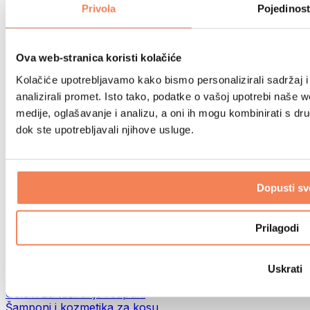
Torbe za hranu i dodaci
Privola
Pojedinost
Fitness torbe
Ruksaci
Oprema prema aktivnosti
Ova web-stranica koristi kolačiće
Trčanje
Kolačiće upotrebljavamo kako bismo personalizirali sadržaj i
Borilački sportovi
analizirali promet. Isto tako, podatke o vašoj upotrebi naše 
Biciklizam
medije, oglašavanje i analizu, a oni ih mogu kombinirati s drug
Joga i pilates
Terapija hladnom vodom
dok ste upotrebljavali njihove usluge.
Plivanje
Planinarenje
Biohacking
Dopusti sv
Terapija crvenim svjetlom
Filteri i vrčevi za vodu
Eko kućanstvo
Prilagodi
Deterdženti za rublje
Sredstva za čišćenje
Uskrati
Prirodna kozmetika
Gelovi za tuširanje i sapuni
Šamponi i kozmetika za kosu