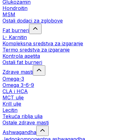
Glukozamin
Hondroitin
MSM
Ostali dodaci za zglobove
Fat burneri
L- Karnitin
Kompleksna sredstva za izgaranje
Termo sredstva za izgaranje
Kontrola apetita
Ostali fat burneri
Zdrave masti
Omega-3
Omega 3-6-9
CLA i HCA
MCT ulje
Krill ulje
Lecitin
Tekuća riblja ulja
Ostale zdrave masti
Ashwagandha
Jednokomponentna ashwagandha