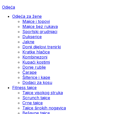
Odjeća
Odjeća za žene
Majice i topovi
Majice bez rukava
Sportski grudnjaci
Dukserice
Jakne
Donji dijelovi trenirki
Kratke hlačice
Kombinezoni
Kupaći kostimi
Donje rublje
Čarape
Šilterice i kape
Dodaci za kosu
Fitness tajice
Tajice visokog struka
Scrunch tajice
Crne tajice
Tajice širokih nogavica
Bešavne tajice