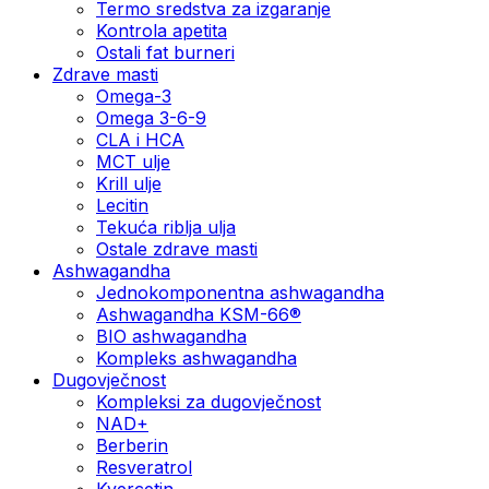
Termo sredstva za izgaranje
Kontrola apetita
Ostali fat burneri
Zdrave masti
Omega-3
Omega 3-6-9
CLA i HCA
MCT ulje
Krill ulje
Lecitin
Tekuća riblja ulja
Ostale zdrave masti
Ashwagandha
Jednokomponentna ashwagandha
Ashwagandha KSM-66®
BIO ashwagandha
Kompleks ashwagandha
Dugovječnost
Kompleksi za dugovječnost
NAD+
Berberin
Resveratrol
Kvercetin