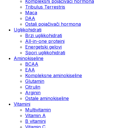
Kompleksni pojačivači hormona
Tribulus Terrestris
Maca
DAA
Ostali pojačivači hormona
Ugljikohidrati
Brzi ugljikohidrati
All-in-one proteini
Energetski gelovi
Spori ugljikohidrati
Aminokiseline
BCAA
EAA
Kompleksne aminokiseline
Glutamin
Citrulin
Arginin
Ostale aminokiseline
Vitamini
Multivitamin
Vitamin A
B vitamini
Vitamin C