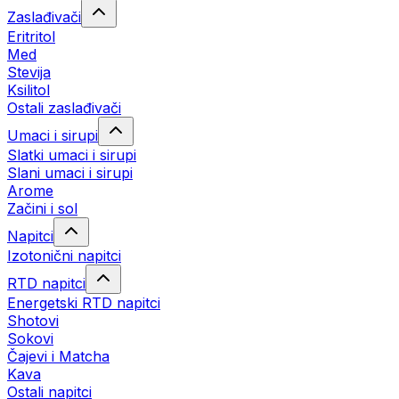
Zaslađivači
Eritritol
Med
Stevija
Ksilitol
Ostali zaslađivači
Umaci i sirupi
Slatki umaci i sirupi
Slani umaci i sirupi
Arome
Začini i sol
Napitci
Izotonični napitci
RTD napitci
Energetski RTD napitci
Shotovi
Sokovi
Čajevi i Matcha
Kava
Ostali napitci