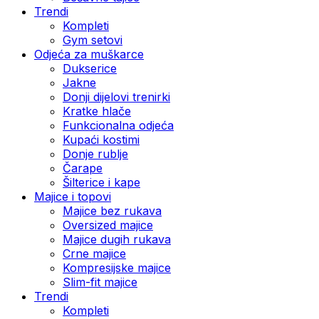
Trendi
Kompleti
Gym setovi
Odjeća za muškarce
Dukserice
Jakne
Donji dijelovi trenirki
Kratke hlače
Funkcionalna odjeća
Kupaći kostimi
Donje rublje
Čarape
Šilterice i kape
Majice i topovi
Majice bez rukava
Oversized majice
Majice dugih rukava
Crne majice
Kompresijske majice
Slim-fit majice
Trendi
Kompleti