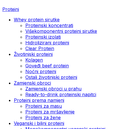
Proteini
Whey protein sirutke
Proteinski koncentrati
Višekomponentni proteini sirutke
Proteinski izolati
Hidrolizirani proteini
Clear Protein
Životinjski proteini
Kolagen
Goveđi beef protein
Noćni proteini
Ostali životinjski proteini
Zamjenski obroci
Zamjenski obroci u prahu
Ready-to-drink proteinski napitci
Proteini prema namjeni
Proteini za masu
Proteini za mršavljenje
Proteini za žene
Veganski i biljni proteini
Monokomponentni veganski proteini