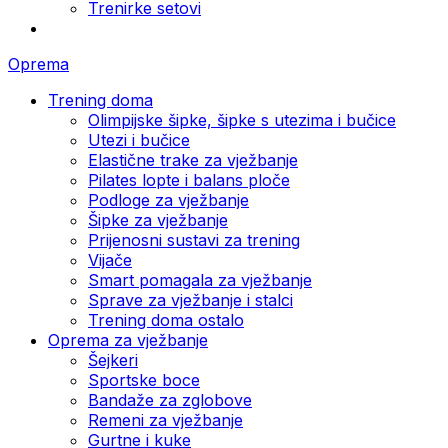
Trenirke setovi
Oprema
Trening doma
Olimpijske šipke, šipke s utezima i bučice
Utezi i bučice
Elastične trake za vježbanje
Pilates lopte i balans ploče
Podloge za vježbanje
Šipke za vježbanje
Prijenosni sustavi za trening
Vijače
Smart pomagala za vježbanje
Sprave za vježbanje i stalci
Trening doma ostalo
Oprema za vježbanje
Šejkeri
Sportske boce
Bandaže za zglobove
Remeni za vježbanje
Gurtne i kuke