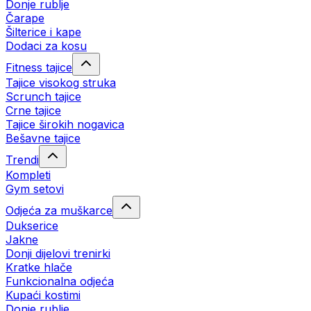
Donje rublje
Čarape
Šilterice i kape
Dodaci za kosu
Fitness tajice
Tajice visokog struka
Scrunch tajice
Crne tajice
Tajice širokih nogavica
Bešavne tajice
Trendi
Kompleti
Gym setovi
Odjeća za muškarce
Dukserice
Jakne
Donji dijelovi trenirki
Kratke hlače
Funkcionalna odjeća
Kupaći kostimi
Donje rublje