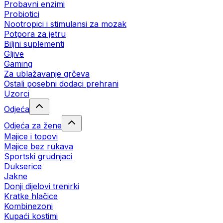
Probavni enzimi
Probiotici
Nootropici i stimulansi za mozak
Potpora za jetru
Biljni suplementi
Gljive
Gaming
Za ublažavanje grčeva
Ostali posebni dodaci prehrani
Uzorci
Odjeća
Odjeća za žene
Majice i topovi
Majice bez rukava
Sportski grudnjaci
Dukserice
Jakne
Donji dijelovi trenirki
Kratke hlačice
Kombinezoni
Kupaći kostimi