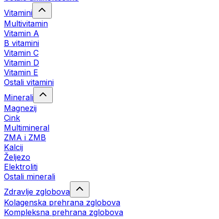
Vitamini
Multivitamin
Vitamin A
B vitamini
Vitamin C
Vitamin D
Vitamin E
Ostali vitamini
Minerali
Magnezij
Cink
Multimineral
ZMA i ZMB
Kalcij
Željezo
Elektroliti
Ostali minerali
Zdravlje zglobova
Kolagenska prehrana zglobova
Kompleksna prehrana zglobova