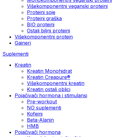
Višekomponentni veganski proteini
Proteini soje
Proteini graška
BIO proteini
Ostali biljni proteini
Višekomponentni protein
Gaineri
Suplementi
Kreatin
Kreatin Monohidrat
Kreatin Creapure®
Višekomponentni kreatin
Kreatin ostali oblici
Pojačivači hormona i stimulansi
Pre-workout
NO suplementi
Kofeini
Beta-Alanin
HMB
Pojačivači hormona