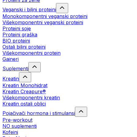
Proteini za žene
Veganski i biljni proteini
Monokomponentni veganski proteini
Višekomponentni veganski proteini
Proteini soje
Proteini graška
BIO proteini
Ostali biljni proteini
Višekomponentni protein
Gaineri
Suplementi
Kreatin
Kreatin Monohidrat
Kreatin Creapure®
Višekomponentni kreatin
Kreatin ostali oblici
Pojačivači hormona i stimulansi
Pre-workout
NO suplementi
Kofeini