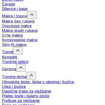
Čarape
Šilterice i kape
Majice i topovi
Majice bez rukava
Oversized majice
Majice dugih rukava
Crne majice
Kompresijske majice
Slim-fit majice
Trendi
Kompleti
Trenirke setovi
Oprema
Trening doma
Olimpijske šipke, šipke s utezima i bučice
Utezi i bučice
Elastične trake za vježbanje
Pilates lopte i balans ploče
Podloge za vježbanje