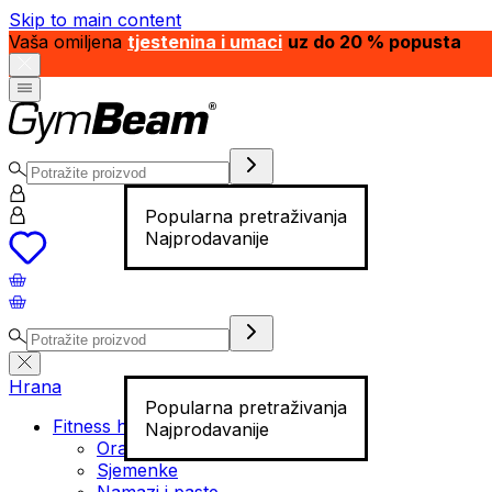
Skip to main content
Vaša omiljena
tjestenina i umaci
uz do 20 % popusta
Popularna pretraživanja
Najprodavanije
Hrana
Popularna pretraživanja
Fitness hrana
Najprodavanije
Orašasti plodovi
Sjemenke
Namazi i paste