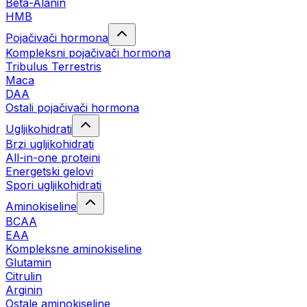
Beta-Alanin
HMB
Pojačivači hormona
Kompleksni pojačivači hormona
Tribulus Terrestris
Maca
DAA
Ostali pojačivači hormona
Ugljikohidrati
Brzi ugljikohidrati
All-in-one proteini
Energetski gelovi
Spori ugljikohidrati
Aminokiseline
BCAA
EAA
Kompleksne aminokiseline
Glutamin
Citrulin
Arginin
Ostale aminokiseline