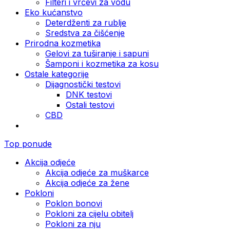
Filteri i vrčevi za vodu
Eko kućanstvo
Deterdženti za rublje
Sredstva za čišćenje
Prirodna kozmetika
Gelovi za tuširanje i sapuni
Šamponi i kozmetika za kosu
Ostale kategorije
Dijagnostički testovi
DNK testovi
Ostali testovi
CBD
Top ponude
Akcija odjeće
Akcija odjeće za muškarce
Akcija odjeće za žene
Pokloni
Poklon bonovi
Pokloni za cijelu obitelj
Pokloni za nju