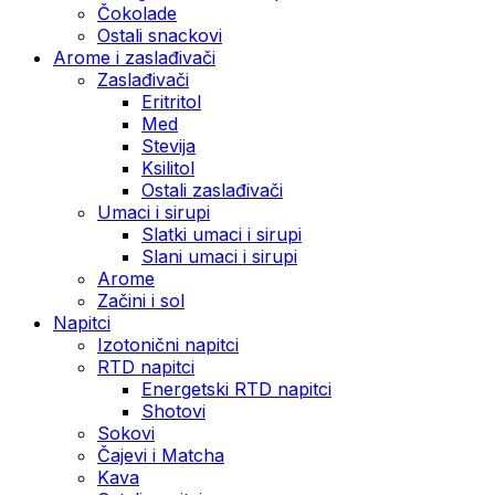
Čokolade
Ostali snackovi
Arome i zaslađivači
Zaslađivači
Eritritol
Med
Stevija
Ksilitol
Ostali zaslađivači
Umaci i sirupi
Slatki umaci i sirupi
Slani umaci i sirupi
Arome
Začini i sol
Napitci
Izotonični napitci
RTD napitci
Energetski RTD napitci
Shotovi
Sokovi
Čajevi i Matcha
Kava