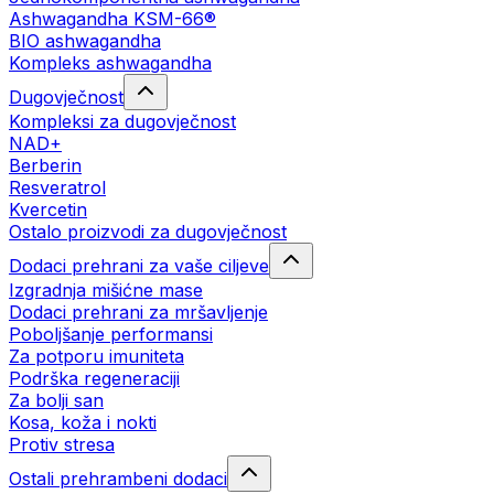
Ashwagandha KSM-66®
BIO ashwagandha
Kompleks ashwagandha
Dugovječnost
Kompleksi za dugovječnost
NAD+
Berberin
Resveratrol
Kvercetin
Ostalo proizvodi za dugovječnost
Dodaci prehrani za vaše ciljeve
Izgradnja mišićne mase
Dodaci prehrani za mršavljenje
Poboljšanje performansi
Za potporu imuniteta
Podrška regeneraciji
Za bolji san
Kosa, koža i nokti
Protiv stresa
Ostali prehrambeni dodaci