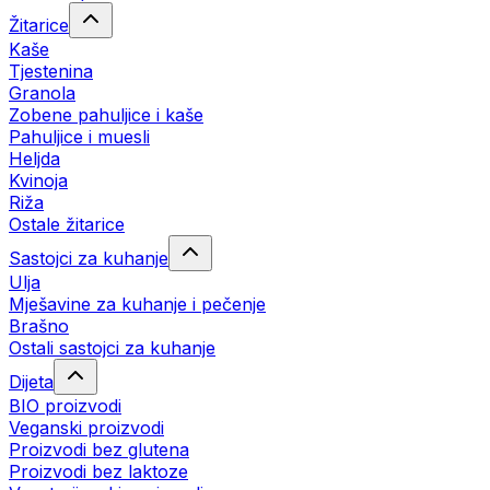
Žitarice
Kaše
Tjestenina
Granola
Zobene pahuljice i kaše
Pahuljice i muesli
Heljda
Kvinoja
Riža
Ostale žitarice
Sastojci za kuhanje
Ulja
Mješavine za kuhanje i pečenje
Brašno
Ostali sastojci za kuhanje
Dijeta
BIO proizvodi
Veganski proizvodi
Proizvodi bez glutena
Proizvodi bez laktoze