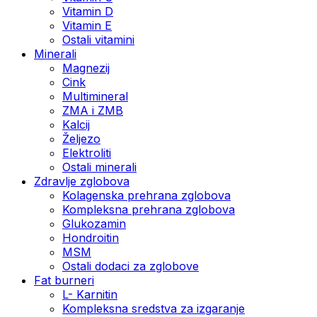
Vitamin D
Vitamin E
Ostali vitamini
Minerali
Magnezij
Cink
Multimineral
ZMA i ZMB
Kalcij
Željezo
Elektroliti
Ostali minerali
Zdravlje zglobova
Kolagenska prehrana zglobova
Kompleksna prehrana zglobova
Glukozamin
Hondroitin
MSM
Ostali dodaci za zglobove
Fat burneri
L- Karnitin
Kompleksna sredstva za izgaranje