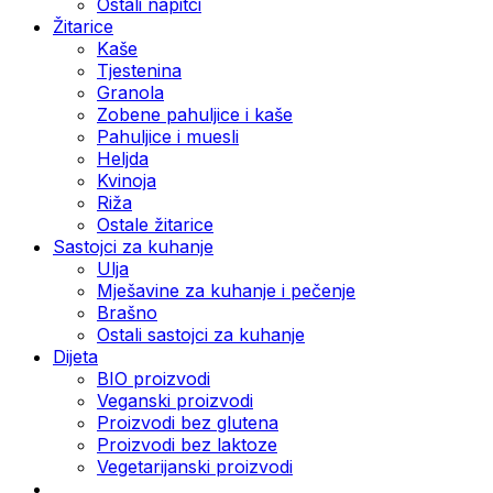
Ostali napitci
Žitarice
Kaše
Tjestenina
Granola
Zobene pahuljice i kaše
Pahuljice i muesli
Heljda
Kvinoja
Riža
Ostale žitarice
Sastojci za kuhanje
Ulja
Mješavine za kuhanje i pečenje
Brašno
Ostali sastojci za kuhanje
Dijeta
BIO proizvodi
Veganski proizvodi
Proizvodi bez glutena
Proizvodi bez laktoze
Vegetarijanski proizvodi