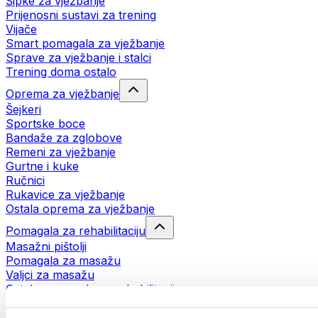
Šipke za vježbanje
Prijenosni sustavi za trening
Vijače
Smart pomagala za vježbanje
Sprave za vježbanje i stalci
Trening doma ostalo
Oprema za vježbanje
Šejkeri
Sportske boce
Bandaže za zglobove
Remeni za vježbanje
Gurtne i kuke
Ručnici
Rukavice za vježbanje
Ostala oprema za vježbanje
Pomagala za rehabilitaciju
Masažni pištolji
Pomagala za masažu
Valjci za masažu
Ostala pomagala za rehabilitaciju
Torbe i ruksaci