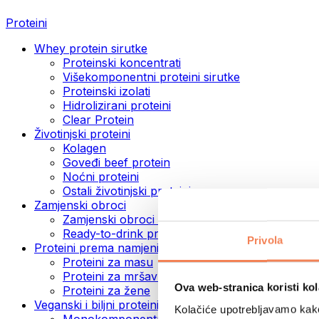
Proteini
Whey protein sirutke
Proteinski koncentrati
Višekomponentni proteini sirutke
Proteinski izolati
Hidrolizirani proteini
Clear Protein
Životinjski proteini
Kolagen
Goveđi beef protein
Noćni proteini
Ostali životinjski proteini
Zamjenski obroci
Zamjenski obroci u prahu
Ready-to-drink proteinski napitci
Privola
Proteini prema namjeni
Proteini za masu
Proteini za mršavljenje
Ova web-stranica koristi kol
Proteini za žene
Veganski i biljni proteini
Kolačiće upotrebljavamo kako 
Monokomponentni veganski proteini