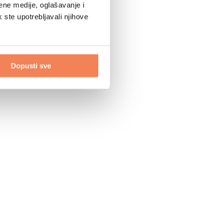
ene medije, oglašavanje i
k ste upotrebljavali njihove
Dopusti sve