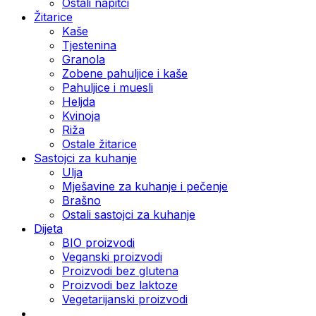
Ostali napitci
Žitarice
Kaše
Tjestenina
Granola
Zobene pahuljice i kaše
Pahuljice i muesli
Heljda
Kvinoja
Riža
Ostale žitarice
Sastojci za kuhanje
Ulja
Mješavine za kuhanje i pečenje
Brašno
Ostali sastojci za kuhanje
Dijeta
BIO proizvodi
Veganski proizvodi
Proizvodi bez glutena
Proizvodi bez laktoze
Vegetarijanski proizvodi