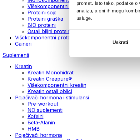
promet. Isto tako, podatke o 
Višekomponentni veganski proteini
analizu, a oni ih mogu kombini
Proteini soje
usluge.
Proteini graška
BIO proteini
Ostali biljni proteini
Višekomponentni protein
Uskrati
Gaineri
Suplementi
Kreatin
Kreatin Monohidrat
Kreatin Creapure®
Višekomponentni kreatin
Kreatin ostali oblici
Pojačivači hormona i stimulansi
Pre-workout
NO suplementi
Kofeini
Beta-Alanin
HMB
Pojačivači hormona