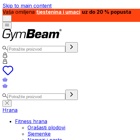
Skip to main content
Vaša omiljena
tjestenina i umaci
uz do 20 % popusta
Hrana
Fitness hrana
Orašasti plodovi
Sjemenke
Namazi i paste