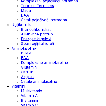
Kompleksni pojačivači hormona
Tribulus Terrestris
Maca
DAA
Ostali pojačivači hormona
Ugljikohidrati
Brzi ugljikohidrati
All-in-one proteini
Energetski gelovi
Spori ugljikohidrati
Aminokiseline
BCAA
EAA
Kompleksne aminokiseline
Glutamin
Citrulin
Arginin
Ostale aminokiseline
Vitamini
Multivitamin
Vitamin A
B vitamini
Vitamin C