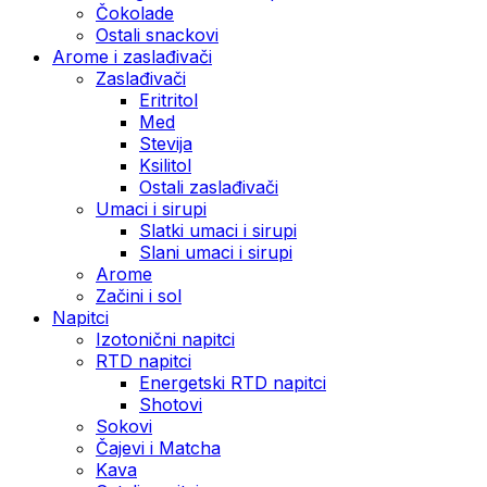
Čokolade
Ostali snackovi
Arome i zaslađivači
Zaslađivači
Eritritol
Med
Stevija
Ksilitol
Ostali zaslađivači
Umaci i sirupi
Slatki umaci i sirupi
Slani umaci i sirupi
Arome
Začini i sol
Napitci
Izotonični napitci
RTD napitci
Energetski RTD napitci
Shotovi
Sokovi
Čajevi i Matcha
Kava