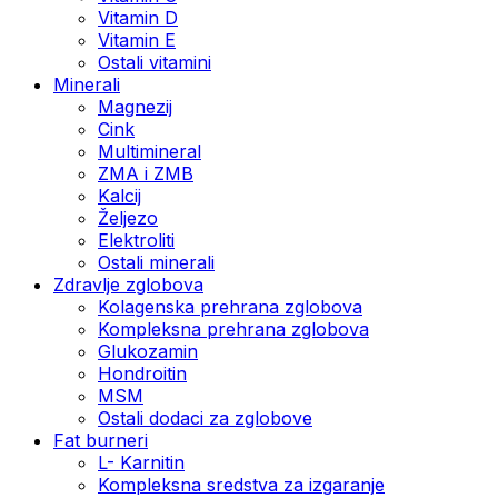
Vitamin D
Vitamin E
Ostali vitamini
Minerali
Magnezij
Cink
Multimineral
ZMA i ZMB
Kalcij
Željezo
Elektroliti
Ostali minerali
Zdravlje zglobova
Kolagenska prehrana zglobova
Kompleksna prehrana zglobova
Glukozamin
Hondroitin
MSM
Ostali dodaci za zglobove
Fat burneri
L- Karnitin
Kompleksna sredstva za izgaranje