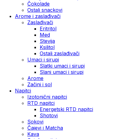
Čokolade
Ostali snackovi
Arome i zaslađivači
Zaslađivači
Eritritol
Med
Stevija
Ksilitol
Ostali zaslađivači
Umaci i sirupi
Slatki umaci i sirupi
Slani umaci i sirupi
Arome
Začini i sol
Napitci
Izotonični napitci
RTD napitci
Energetski RTD napitci
Shotovi
Sokovi
Čajevi i Matcha
Kava