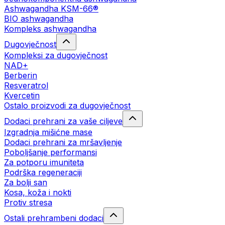
Ashwagandha KSM-66®
BIO ashwagandha
Kompleks ashwagandha
Dugovječnost
Kompleksi za dugovječnost
NAD+
Berberin
Resveratrol
Kvercetin
Ostalo proizvodi za dugovječnost
Dodaci prehrani za vaše ciljeve
Izgradnja mišićne mase
Dodaci prehrani za mršavljenje
Poboljšanje performansi
Za potporu imuniteta
Podrška regeneraciji
Za bolji san
Kosa, koža i nokti
Protiv stresa
Ostali prehrambeni dodaci