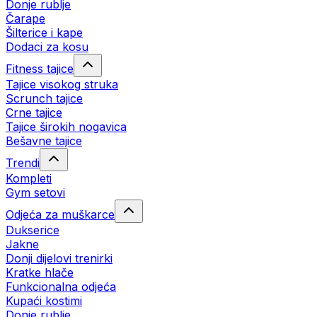
Donje rublje
Čarape
Šilterice i kape
Dodaci za kosu
Fitness tajice
Tajice visokog struka
Scrunch tajice
Crne tajice
Tajice širokih nogavica
Bešavne tajice
Trendi
Kompleti
Gym setovi
Odjeća za muškarce
Dukserice
Jakne
Donji dijelovi trenirki
Kratke hlače
Funkcionalna odjeća
Kupaći kostimi
Donje rublje