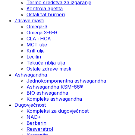
Termo sredstva za izgaranje
Kontrola apetita
Ostali fat burneri
Zdrave masti
Omega-3
Omega 3-6-9
CLA i HCA
MCT ulje
Krill ulje
Lecitin
Tekuća riblja ulja
Ostale zdrave masti
Ashwagandha
Jednokomponentna ashwagandha
Ashwagandha KSM-66®
BIO ashwagandha
Kompleks ashwagandha
Dugovječnost
Kompleksi za dugovječnost
NAD+
Berberin
Resveratrol
Kvercetin