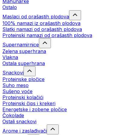
Mahunarke
Ostalo
Maslaci od orašastih plodova
100% namazi iz orašastih plodova
Slatki namazi od orašastih plodova
Proteinski namazi od orašastih plodova
Supernamirnice
Zelena superhrana
Vlakna
Ostala superhrana
Snackovi
Proteinske pločice
Suho meso
Sušeno voće
Proteinski kolačići
Proteinski čips i krekeri
Energetske i zobene pločice
Čokolade
Ostali snackovi
Arome i zaslađivači