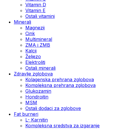
Vitamin D
Vitamin E
Ostali vitamini
Minerali
Magnezij
Cink
Multimineral
ZMA i ZMB
Kalcij
Željezo
Elektroliti
Ostali minerali
Zdravlje zglobova
Kolagenska prehrana zglobova
Kompleksna prehrana zglobova
Glukozamin
Hondroitin
MSM
Ostali dodaci za zglobove
Fat burneri
L- Karnitin
Kompleksna sredstva za izgaranje