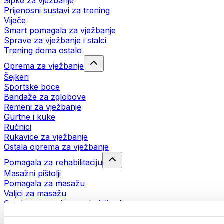
Šipke za vježbanje
Prijenosni sustavi za trening
Vijače
Smart pomagala za vježbanje
Sprave za vježbanje i stalci
Trening doma ostalo
Oprema za vježbanje
Šejkeri
Sportske boce
Bandaže za zglobove
Remeni za vježbanje
Gurtne i kuke
Ručnici
Rukavice za vježbanje
Ostala oprema za vježbanje
Pomagala za rehabilitaciju
Masažni pištolji
Pomagala za masažu
Valjci za masažu
Ostala pomagala za rehabilitaciju
Torbe i ruksaci