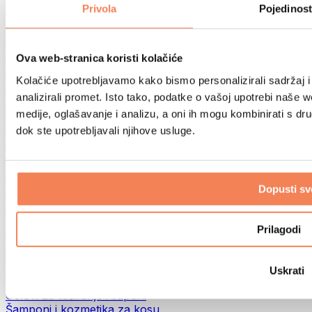
Torbe za hranu i dodaci
Privola
Pojedinost
Fitness torbe
Ruksaci
Oprema prema aktivnosti
Ova web-stranica koristi kolačiće
Trčanje
Kolačiće upotrebljavamo kako bismo personalizirali sadržaj i
Borilački sportovi
analizirali promet. Isto tako, podatke o vašoj upotrebi naše 
Biciklizam
medije, oglašavanje i analizu, a oni ih mogu kombinirati s drug
Joga i pilates
Terapija hladnom vodom
dok ste upotrebljavali njihove usluge.
Plivanje
Planinarenje
Biohacking
Dopusti sv
Terapija crvenim svjetlom
Filteri i vrčevi za vodu
Eko kućanstvo
Prilagodi
Deterdženti za rublje
Sredstva za čišćenje
Uskrati
Prirodna kozmetika
Gelovi za tuširanje i sapuni
Šamponi i kozmetika za kosu