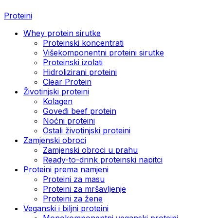
Proteini
Whey protein sirutke
Proteinski koncentrati
Višekomponentni proteini sirutke
Proteinski izolati
Hidrolizirani proteini
Clear Protein
Životinjski proteini
Kolagen
Goveđi beef protein
Noćni proteini
Ostali životinjski proteini
Zamjenski obroci
Zamjenski obroci u prahu
Ready-to-drink proteinski napitci
Proteini prema namjeni
Proteini za masu
Proteini za mršavljenje
Proteini za žene
Veganski i biljni proteini
Monokomponentni veganski proteini