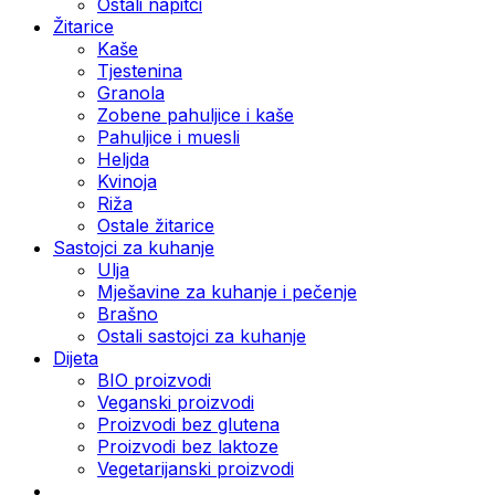
Ostali napitci
Žitarice
Kaše
Tjestenina
Granola
Zobene pahuljice i kaše
Pahuljice i muesli
Heljda
Kvinoja
Riža
Ostale žitarice
Sastojci za kuhanje
Ulja
Mješavine za kuhanje i pečenje
Brašno
Ostali sastojci za kuhanje
Dijeta
BIO proizvodi
Veganski proizvodi
Proizvodi bez glutena
Proizvodi bez laktoze
Vegetarijanski proizvodi