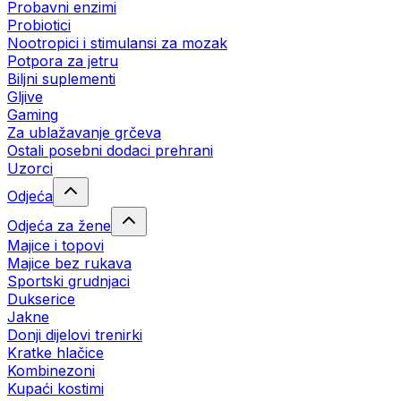
Probavni enzimi
Probiotici
Nootropici i stimulansi za mozak
Potpora za jetru
Biljni suplementi
Gljive
Gaming
Za ublažavanje grčeva
Ostali posebni dodaci prehrani
Uzorci
Odjeća
Odjeća za žene
Majice i topovi
Majice bez rukava
Sportski grudnjaci
Dukserice
Jakne
Donji dijelovi trenirki
Kratke hlačice
Kombinezoni
Kupaći kostimi