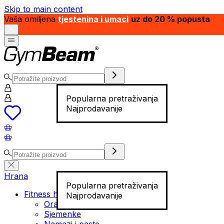
Skip to main content
Vaša omiljena
tjestenina i umaci
uz do 20 % popusta
Popularna pretraživanja
Najprodavanije
Hrana
Popularna pretraživanja
Fitness hrana
Najprodavanije
Orašasti plodovi
Sjemenke
Namazi i paste