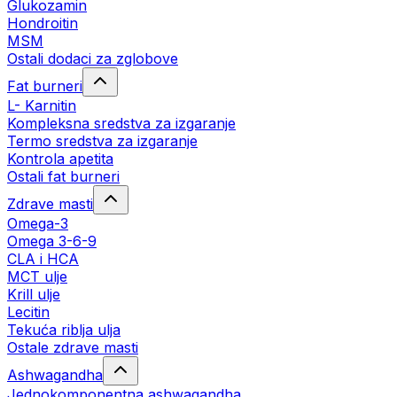
Glukozamin
Hondroitin
MSM
Ostali dodaci za zglobove
Fat burneri
L- Karnitin
Kompleksna sredstva za izgaranje
Termo sredstva za izgaranje
Kontrola apetita
Ostali fat burneri
Zdrave masti
Omega-3
Omega 3-6-9
CLA i HCA
MCT ulje
Krill ulje
Lecitin
Tekuća riblja ulja
Ostale zdrave masti
Ashwagandha
Jednokomponentna ashwagandha