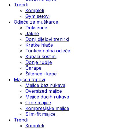
Trendi
Kompleti
Gym setovi
Odjeća za muškarce
Dukserice
Jakne
Donji dijelovi trenirki
Kratke hlače
Funkcionalna odjeća
Kupaći kostimi
Donje rublje
Čarape
Šilterice i kape
Majice i topovi
Majice bez rukava
Oversized majice
Majice dugih rukava
Crne majice
Kompresijske majice
Slim-fit majice
Trendi
Kompleti