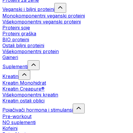
Proteini za žene
Veganski i biljni proteini
Monokomponentni veganski proteini
Višekomponentni veganski proteini
Proteini soje
Proteini graška
BIO proteini
Ostali biljni proteini
Višekomponentni protein
Gaineri
Suplementi
Kreatin
Kreatin Monohidrat
Kreatin Creapure®
Višekomponentni kreatin
Kreatin ostali oblici
Pojačivači hormona i stimulansi
Pre-workout
NO suplementi
Kofeini