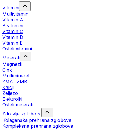
Vitamini
Multivitamin
Vitamin A
B vitamini
Vitamin C
Vitamin D
Vitamin E
Ostali vitamini
Minerali
Magnezij
Cink
Multimineral
ZMA i ZMB
Kalcij
Željezo
Elektroliti
Ostali minerali
Zdravlje zglobova
Kolagenska prehrana zglobova
Kompleksna prehrana zglobova