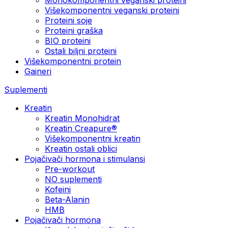
Višekomponentni veganski proteini
Proteini soje
Proteini graška
BIO proteini
Ostali biljni proteini
Višekomponentni protein
Gaineri
Suplementi
Kreatin
Kreatin Monohidrat
Kreatin Creapure®
Višekomponentni kreatin
Kreatin ostali oblici
Pojačivači hormona i stimulansi
Pre-workout
NO suplementi
Kofeini
Beta-Alanin
HMB
Pojačivači hormona