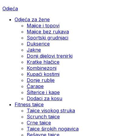
Odjeća
Odjeća za žene
Majice i topovi
Majice bez rukava
Sportski grudnjaci
Dukserice
Jakne
Donji dijelovi trenirki
Kratke hlačice
Kombinezoni
Kupaći kostimi
Donje rublje
Čarape
Šilterice i kape
Dodaci za kosu
Fitness tajice
Tajice visokog struka
Scrunch tajice
Crne tajice
Tajice širokih nogavica
Bešavne tajice