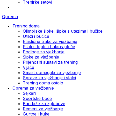
Trenirke setovi
Oprema
Trening doma
Olimpijske šipke, šipke s utezima i bučice
Utezi i bučice
Elastične trake za vježbanje
Pilates lopte i balans ploče
Podloge za vježbanje
Šipke za vježbanje
Prijenosni sustavi za trening
Vijače
Smart pomagala za vježbanje
Sprave za vježbanje i stalci
Trening doma ostalo
Oprema za vježbanje
Šejkeri
Sportske boce
Bandaže za zglobove
Remeni za vježbanje
Gurtne i kuke