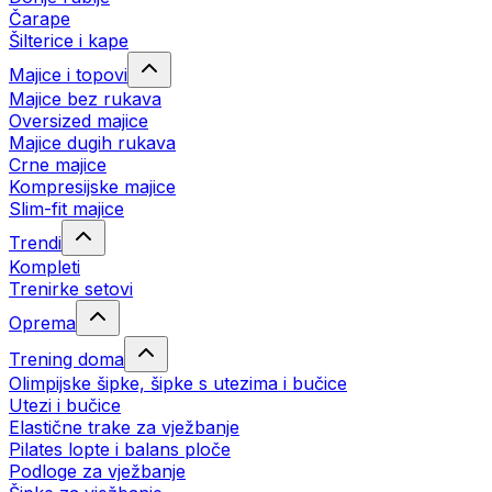
Čarape
Šilterice i kape
Majice i topovi
Majice bez rukava
Oversized majice
Majice dugih rukava
Crne majice
Kompresijske majice
Slim-fit majice
Trendi
Kompleti
Trenirke setovi
Oprema
Trening doma
Olimpijske šipke, šipke s utezima i bučice
Utezi i bučice
Elastične trake za vježbanje
Pilates lopte i balans ploče
Podloge za vježbanje