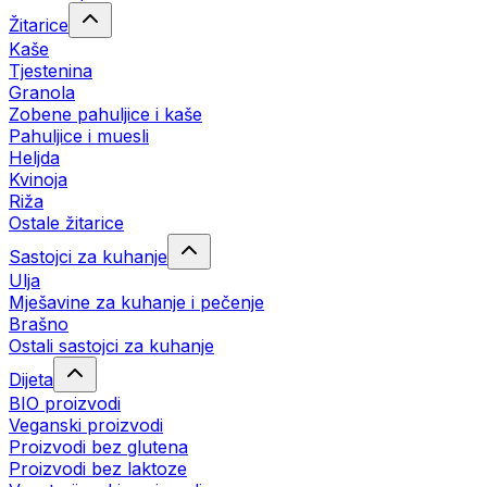
Žitarice
Kaše
Tjestenina
Granola
Zobene pahuljice i kaše
Pahuljice i muesli
Heljda
Kvinoja
Riža
Ostale žitarice
Sastojci za kuhanje
Ulja
Mješavine za kuhanje i pečenje
Brašno
Ostali sastojci za kuhanje
Dijeta
BIO proizvodi
Veganski proizvodi
Proizvodi bez glutena
Proizvodi bez laktoze