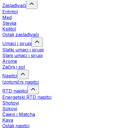
Zaslađivači
Eritritol
Med
Stevija
Ksilitol
Ostali zaslađivači
Umaci i sirupi
Slatki umaci i sirupi
Slani umaci i sirupi
Arome
Začini i sol
Napitci
Izotonični napitci
RTD napitci
Energetski RTD napitci
Shotovi
Sokovi
Čajevi i Matcha
Kava
Ostali napitci