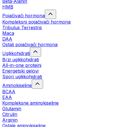
Beta-Alanin
HMB
Pojačivači hormona
Kompleksni pojačivači hormona
Tribulus Terrestris
Maca
DAA
Ostali pojačivači hormona
Ugljikohidrati
Brzi ugljikohidrati
All-in-one proteini
Energetski gelovi
Spori ugljikohidrati
Aminokiseline
BCAA
EAA
Kompleksne aminokiseline
Glutamin
Citrulin
Arginin
Ostale aminokiseline