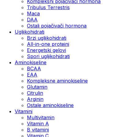
Kompleksni pojačivači hormona
Tribulus Terrestris
Maca
DAA
Ostali pojačivači hormona
Ugljikohidrati
Brzi ugljikohidrati
All-in-one proteini
Energetski gelovi
Spori ugljikohidrati
Aminokiseline
BCAA
EAA
Kompleksne aminokiseline
Glutamin
Citrulin
Arginin
Ostale aminokiseline
Vitamini
Multivitamin
Vitamin A
B vitamini
Vitamin C