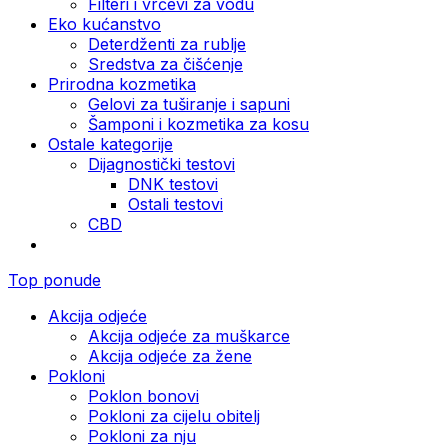
Filteri i vrčevi za vodu
Eko kućanstvo
Deterdženti za rublje
Sredstva za čišćenje
Prirodna kozmetika
Gelovi za tuširanje i sapuni
Šamponi i kozmetika za kosu
Ostale kategorije
Dijagnostički testovi
DNK testovi
Ostali testovi
CBD
Top ponude
Akcija odjeće
Akcija odjeće za muškarce
Akcija odjeće za žene
Pokloni
Poklon bonovi
Pokloni za cijelu obitelj
Pokloni za nju