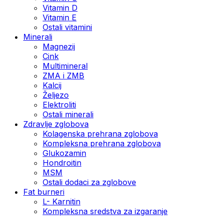
Vitamin D
Vitamin E
Ostali vitamini
Minerali
Magnezij
Cink
Multimineral
ZMA i ZMB
Kalcij
Željezo
Elektroliti
Ostali minerali
Zdravlje zglobova
Kolagenska prehrana zglobova
Kompleksna prehrana zglobova
Glukozamin
Hondroitin
MSM
Ostali dodaci za zglobove
Fat burneri
L- Karnitin
Kompleksna sredstva za izgaranje