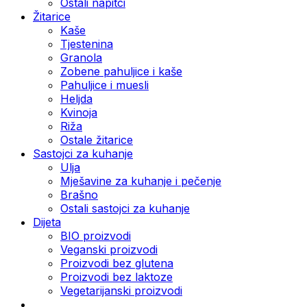
Ostali napitci
Žitarice
Kaše
Tjestenina
Granola
Zobene pahuljice i kaše
Pahuljice i muesli
Heljda
Kvinoja
Riža
Ostale žitarice
Sastojci za kuhanje
Ulja
Mješavine za kuhanje i pečenje
Brašno
Ostali sastojci za kuhanje
Dijeta
BIO proizvodi
Veganski proizvodi
Proizvodi bez glutena
Proizvodi bez laktoze
Vegetarijanski proizvodi