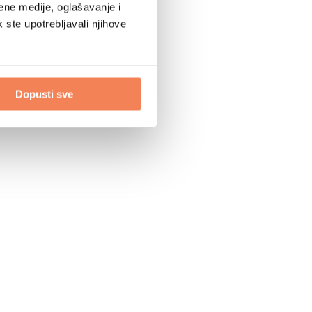
ene medije, oglašavanje i
k ste upotrebljavali njihove
Dopusti sve