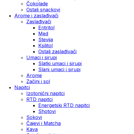
Čokolade
Ostali snackovi
Arome i zaslađivači
Zaslađivači
Eritritol
Med
Stevija
Ksilitol
Ostali zaslađivači
Umaci i sirupi
Slatki umaci i sirupi
Slani umaci i sirupi
Arome
Začini i sol
Napitci
Izotonični napitci
RTD napitci
Energetski RTD napitci
Shotovi
Sokovi
Čajevi i Matcha
Kava