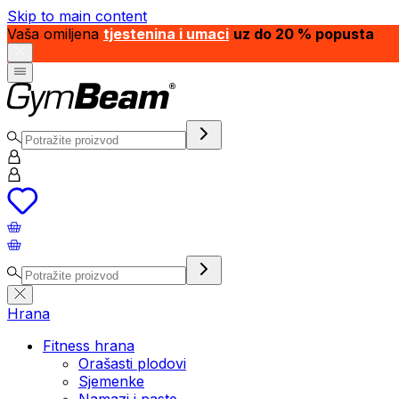
Skip to main content
Vaša omiljena
tjestenina i umaci
uz do 20 % popusta
Hrana
Fitness hrana
Orašasti plodovi
Sjemenke
Namazi i paste