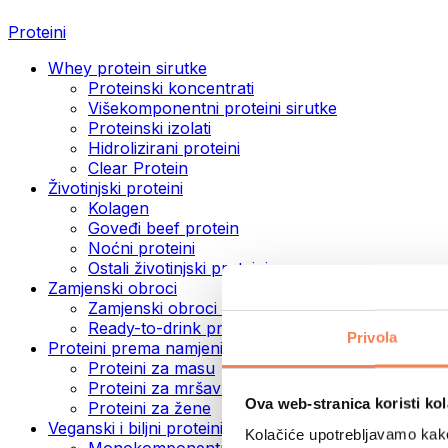
Proteini
Whey protein sirutke
Proteinski koncentrati
Višekomponentni proteini sirutke
Proteinski izolati
Hidrolizirani proteini
Clear Protein
Životinjski proteini
Kolagen
Goveđi beef protein
Noćni proteini
Ostali životinjski proteini
Zamjenski obroci
Zamjenski obroci u prahu
Ready-to-drink proteinski napitci
Privola
Proteini prema namjeni
Proteini za masu
Proteini za mršavljenje
Ova web-stranica koristi kol
Proteini za žene
Veganski i biljni proteini
Kolačiće upotrebljavamo kako 
Monokomponentni veganski proteini