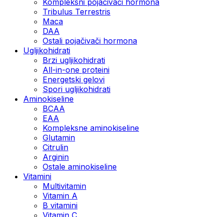
Kompleksni pojačivači hormona
Tribulus Terrestris
Maca
DAA
Ostali pojačivači hormona
Ugljikohidrati
Brzi ugljikohidrati
All-in-one proteini
Energetski gelovi
Spori ugljikohidrati
Aminokiseline
BCAA
EAA
Kompleksne aminokiseline
Glutamin
Citrulin
Arginin
Ostale aminokiseline
Vitamini
Multivitamin
Vitamin A
B vitamini
Vitamin C