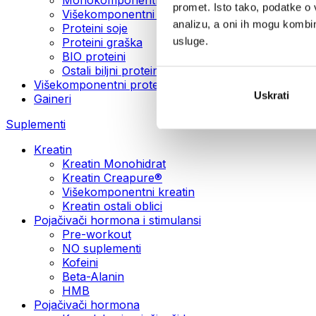
promet. Isto tako, podatke o 
Višekomponentni veganski proteini
analizu, a oni ih mogu kombini
Proteini soje
usluge.
Proteini graška
BIO proteini
Ostali biljni proteini
Višekomponentni protein
Uskrati
Gaineri
Suplementi
Kreatin
Kreatin Monohidrat
Kreatin Creapure®
Višekomponentni kreatin
Kreatin ostali oblici
Pojačivači hormona i stimulansi
Pre-workout
NO suplementi
Kofeini
Beta-Alanin
HMB
Pojačivači hormona