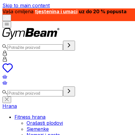
Skip to main content
Vaša omiljena
tjestenina i umaci
uz do 20 % popusta
Hrana
Fitness hrana
Orašasti plodovi
Sjemenke
Namazi i paste