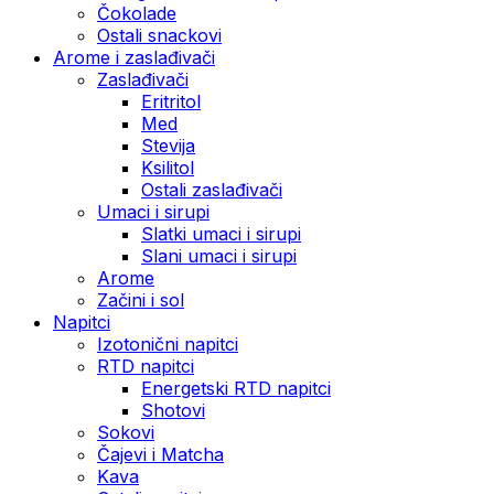
Čokolade
Ostali snackovi
Arome i zaslađivači
Zaslađivači
Eritritol
Med
Stevija
Ksilitol
Ostali zaslađivači
Umaci i sirupi
Slatki umaci i sirupi
Slani umaci i sirupi
Arome
Začini i sol
Napitci
Izotonični napitci
RTD napitci
Energetski RTD napitci
Shotovi
Sokovi
Čajevi i Matcha
Kava