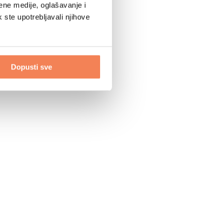
ene medije, oglašavanje i
k ste upotrebljavali njihove
Dopusti sve