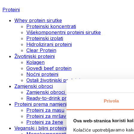
Proteini
Whey protein sirutke
Proteinski koncentrati
Višekomponentni proteini sirutke
Proteinski izolati
Hidrolizirani proteini
Clear Protein
Životinjski proteini
Kolagen
Goveđi beef protein
Noćni proteini
Ostali životinjski proteini
Zamjenski obroci
Zamjenski obroci u prahu
Ready-to-drink proteinski napitci
Privola
Proteini prema namjeni
Proteini za masu
Proteini za mršavljenje
Ova web-stranica koristi kol
Proteini za žene
Veganski i biljni proteini
Kolačiće upotrebljavamo kako 
Monokomponentni veganski proteini