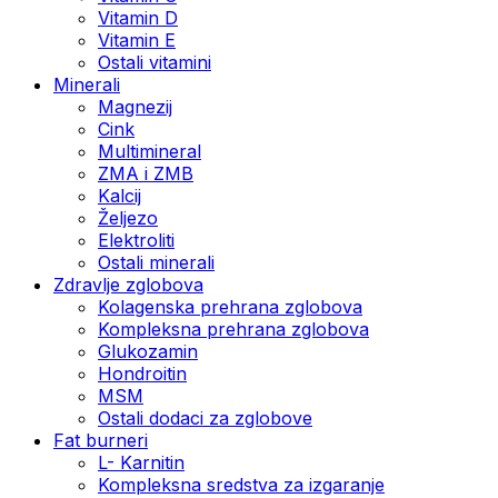
Vitamin D
Vitamin E
Ostali vitamini
Minerali
Magnezij
Cink
Multimineral
ZMA i ZMB
Kalcij
Željezo
Elektroliti
Ostali minerali
Zdravlje zglobova
Kolagenska prehrana zglobova
Kompleksna prehrana zglobova
Glukozamin
Hondroitin
MSM
Ostali dodaci za zglobove
Fat burneri
L- Karnitin
Kompleksna sredstva za izgaranje