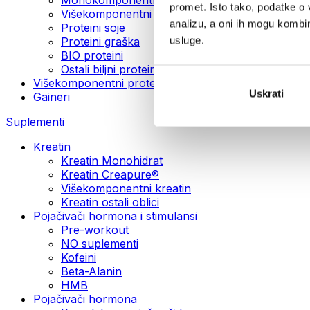
promet. Isto tako, podatke o 
Višekomponentni veganski proteini
analizu, a oni ih mogu kombini
Proteini soje
usluge.
Proteini graška
BIO proteini
Ostali biljni proteini
Višekomponentni protein
Uskrati
Gaineri
Suplementi
Kreatin
Kreatin Monohidrat
Kreatin Creapure®
Višekomponentni kreatin
Kreatin ostali oblici
Pojačivači hormona i stimulansi
Pre-workout
NO suplementi
Kofeini
Beta-Alanin
HMB
Pojačivači hormona