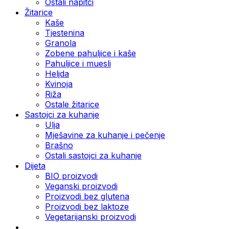
Ostali napitci
Žitarice
Kaše
Tjestenina
Granola
Zobene pahuljice i kaše
Pahuljice i muesli
Heljda
Kvinoja
Riža
Ostale žitarice
Sastojci za kuhanje
Ulja
Mješavine za kuhanje i pečenje
Brašno
Ostali sastojci za kuhanje
Dijeta
BIO proizvodi
Veganski proizvodi
Proizvodi bez glutena
Proizvodi bez laktoze
Vegetarijanski proizvodi