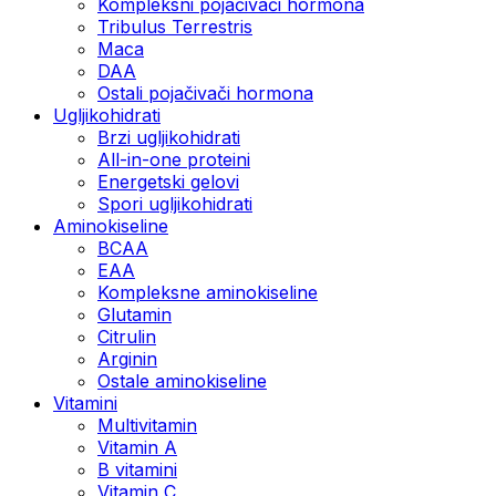
Kompleksni pojačivači hormona
Tribulus Terrestris
Maca
DAA
Ostali pojačivači hormona
Ugljikohidrati
Brzi ugljikohidrati
All-in-one proteini
Energetski gelovi
Spori ugljikohidrati
Aminokiseline
BCAA
EAA
Kompleksne aminokiseline
Glutamin
Citrulin
Arginin
Ostale aminokiseline
Vitamini
Multivitamin
Vitamin A
B vitamini
Vitamin C