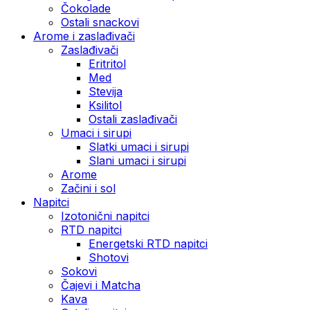
Čokolade
Ostali snackovi
Arome i zaslađivači
Zaslađivači
Eritritol
Med
Stevija
Ksilitol
Ostali zaslađivači
Umaci i sirupi
Slatki umaci i sirupi
Slani umaci i sirupi
Arome
Začini i sol
Napitci
Izotonični napitci
RTD napitci
Energetski RTD napitci
Shotovi
Sokovi
Čajevi i Matcha
Kava