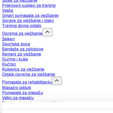
Šipke za vježbanje
Prijenosni sustavi za trening
Vijače
Smart pomagala za vježbanje
Sprave za vježbanje i stalci
Trening doma ostalo
Oprema za vježbanje
Šejkeri
Sportske boce
Bandaže za zglobove
Remeni za vježbanje
Gurtne i kuke
Ručnici
Rukavice za vježbanje
Ostala oprema za vježbanje
Pomagala za rehabilitaciju
Masažni pištolji
Pomagala za masažu
Valjci za masažu
Ostala pomagala za rehabilitaciju
Torbe i ruksaci