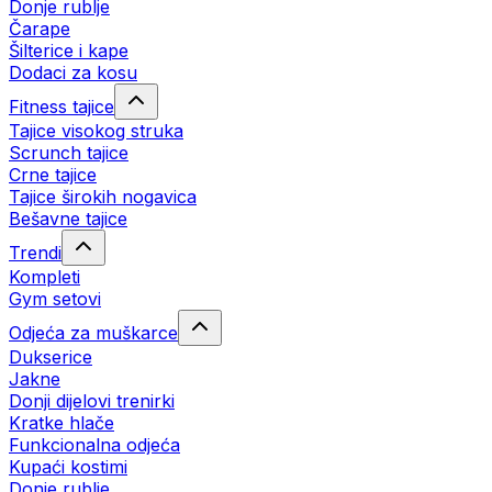
Donje rublje
Čarape
Šilterice i kape
Dodaci za kosu
Fitness tajice
Tajice visokog struka
Scrunch tajice
Crne tajice
Tajice širokih nogavica
Bešavne tajice
Trendi
Kompleti
Gym setovi
Odjeća za muškarce
Dukserice
Jakne
Donji dijelovi trenirki
Kratke hlače
Funkcionalna odjeća
Kupaći kostimi
Donje rublje