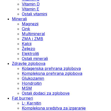
Vitamin D
Vitamin E
Ostali vitamini
Minerali
Magnezij
Cink
Multimineral
ZMA i ZMB
Kalcij
Željezo
Elektroliti
Ostali minerali
Zdravlje zglobova
Kolagenska prehrana zglobova
Kompleksna prehrana zglobova
Glukozamin
Hondroitin
MSM
Ostali dodaci za zglobove
Fat burneri
L- Karnitin
Kompleksna sredstva za izgaranje