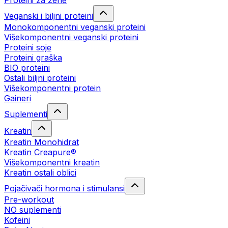
Proteini za žene
Veganski i biljni proteini
Monokomponentni veganski proteini
Višekomponentni veganski proteini
Proteini soje
Proteini graška
BIO proteini
Ostali biljni proteini
Višekomponentni protein
Gaineri
Suplementi
Kreatin
Kreatin Monohidrat
Kreatin Creapure®
Višekomponentni kreatin
Kreatin ostali oblici
Pojačivači hormona i stimulansi
Pre-workout
NO suplementi
Kofeini