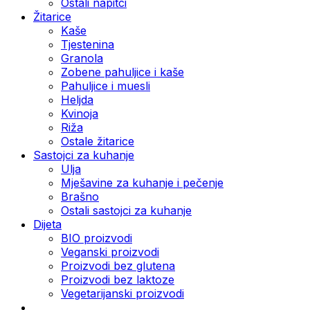
Ostali napitci
Žitarice
Kaše
Tjestenina
Granola
Zobene pahuljice i kaše
Pahuljice i muesli
Heljda
Kvinoja
Riža
Ostale žitarice
Sastojci za kuhanje
Ulja
Mješavine za kuhanje i pečenje
Brašno
Ostali sastojci za kuhanje
Dijeta
BIO proizvodi
Veganski proizvodi
Proizvodi bez glutena
Proizvodi bez laktoze
Vegetarijanski proizvodi