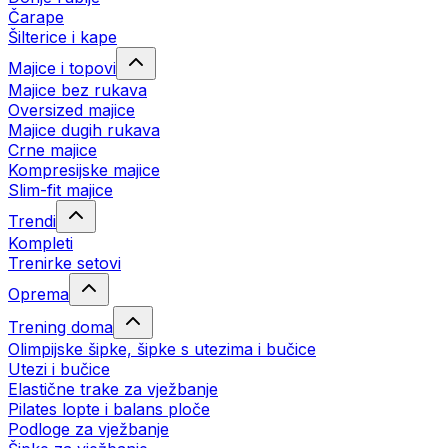
Čarape
Šilterice i kape
Majice i topovi
Majice bez rukava
Oversized majice
Majice dugih rukava
Crne majice
Kompresijske majice
Slim-fit majice
Trendi
Kompleti
Trenirke setovi
Oprema
Trening doma
Olimpijske šipke, šipke s utezima i bučice
Utezi i bučice
Elastične trake za vježbanje
Pilates lopte i balans ploče
Podloge za vježbanje