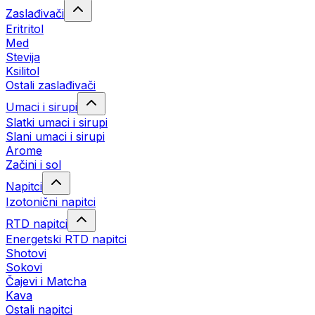
Zaslađivači
Eritritol
Med
Stevija
Ksilitol
Ostali zaslađivači
Umaci i sirupi
Slatki umaci i sirupi
Slani umaci i sirupi
Arome
Začini i sol
Napitci
Izotonični napitci
RTD napitci
Energetski RTD napitci
Shotovi
Sokovi
Čajevi i Matcha
Kava
Ostali napitci