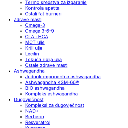
Termo sredstva za izgaranje
Kontrola apetita
Ostali fat burneri
Zdrave masti
Omega-3
Omega 3-6-9
CLA i HCA
MCT ulje
Krill ulje
Lecitin
Tekuća riblja ulja
Ostale zdrave masti
Ashwagandha
Jednokomponentna ashwagandha
Ashwagandha KSM-66®
BIO ashwagandha
Kompleks ashwagandha
Dugovječnost
Kompleksi za dugovječnost
NAD+
Berberin
Resveratrol
Kvercetin