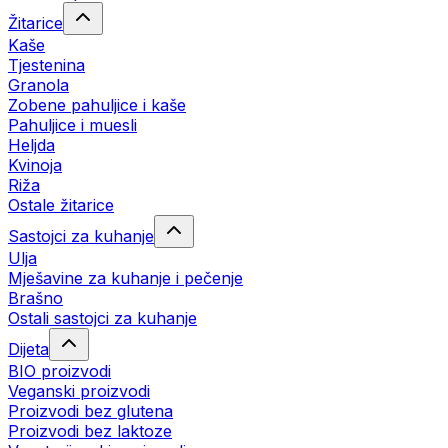
Žitarice
Kaše
Tjestenina
Granola
Zobene pahuljice i kaše
Pahuljice i muesli
Heljda
Kvinoja
Riža
Ostale žitarice
Sastojci za kuhanje
Ulja
Mješavine za kuhanje i pečenje
Brašno
Ostali sastojci za kuhanje
Dijeta
BIO proizvodi
Veganski proizvodi
Proizvodi bez glutena
Proizvodi bez laktoze