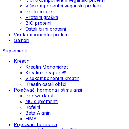
Višekomponentni veganski proteini
Proteini soje
Proteini graška
BIO proteini
Ostali biljni proteini
Višekomponentni protein
Gaineri
Suplementi
Kreatin
Kreatin Monohidrat
Kreatin Creapure®
Višekomponentni kreatin
Kreatin ostali oblici
Pojačivači hormona i stimulansi
Pre-workout
NO suplementi
Kofeini
Beta-Alanin
HMB
Pojačivači hormona