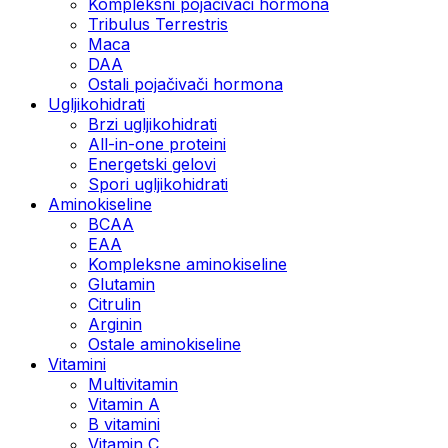
Kompleksni pojačivači hormona
Tribulus Terrestris
Maca
DAA
Ostali pojačivači hormona
Ugljikohidrati
Brzi ugljikohidrati
All-in-one proteini
Energetski gelovi
Spori ugljikohidrati
Aminokiseline
BCAA
EAA
Kompleksne aminokiseline
Glutamin
Citrulin
Arginin
Ostale aminokiseline
Vitamini
Multivitamin
Vitamin A
B vitamini
Vitamin C