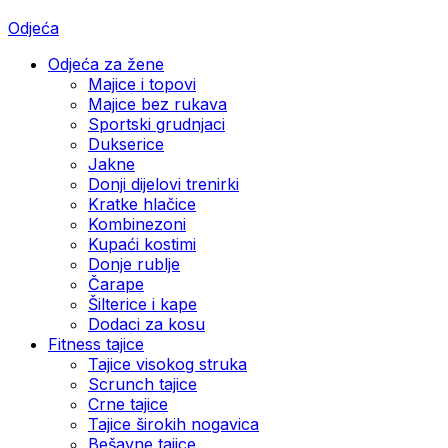
Odjeća
Odjeća za žene
Majice i topovi
Majice bez rukava
Sportski grudnjaci
Dukserice
Jakne
Donji dijelovi trenirki
Kratke hlačice
Kombinezoni
Kupaći kostimi
Donje rublje
Čarape
Šilterice i kape
Dodaci za kosu
Fitness tajice
Tajice visokog struka
Scrunch tajice
Crne tajice
Tajice širokih nogavica
Bešavne tajice