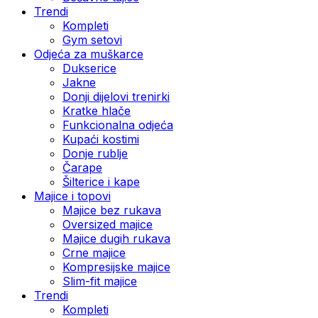
Trendi
Kompleti
Gym setovi
Odjeća za muškarce
Dukserice
Jakne
Donji dijelovi trenirki
Kratke hlače
Funkcionalna odjeća
Kupaći kostimi
Donje rublje
Čarape
Šilterice i kape
Majice i topovi
Majice bez rukava
Oversized majice
Majice dugih rukava
Crne majice
Kompresijske majice
Slim-fit majice
Trendi
Kompleti