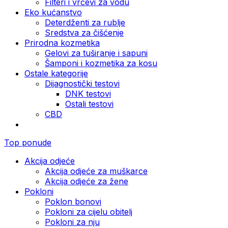
Filteri i vrčevi za vodu
Eko kućanstvo
Deterdženti za rublje
Sredstva za čišćenje
Prirodna kozmetika
Gelovi za tuširanje i sapuni
Šamponi i kozmetika za kosu
Ostale kategorije
Dijagnostički testovi
DNK testovi
Ostali testovi
CBD
Top ponude
Akcija odjeće
Akcija odjeće za muškarce
Akcija odjeće za žene
Pokloni
Poklon bonovi
Pokloni za cijelu obitelj
Pokloni za nju