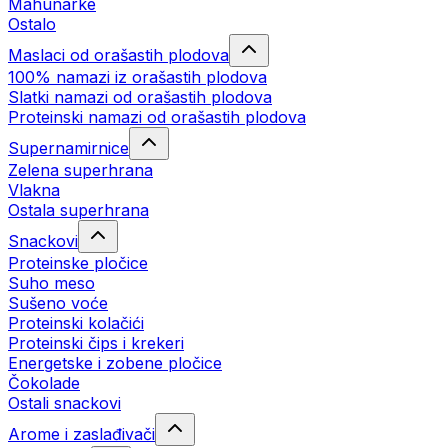
Mahunarke
Ostalo
Maslaci od orašastih plodova
100% namazi iz orašastih plodova
Slatki namazi od orašastih plodova
Proteinski namazi od orašastih plodova
Supernamirnice
Zelena superhrana
Vlakna
Ostala superhrana
Snackovi
Proteinske pločice
Suho meso
Sušeno voće
Proteinski kolačići
Proteinski čips i krekeri
Energetske i zobene pločice
Čokolade
Ostali snackovi
Arome i zaslađivači