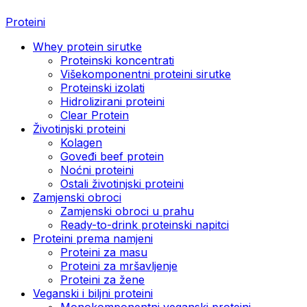
Proteini
Whey protein sirutke
Proteinski koncentrati
Višekomponentni proteini sirutke
Proteinski izolati
Hidrolizirani proteini
Clear Protein
Životinjski proteini
Kolagen
Goveđi beef protein
Noćni proteini
Ostali životinjski proteini
Zamjenski obroci
Zamjenski obroci u prahu
Ready-to-drink proteinski napitci
Proteini prema namjeni
Proteini za masu
Proteini za mršavljenje
Proteini za žene
Veganski i biljni proteini
Monokomponentni veganski proteini