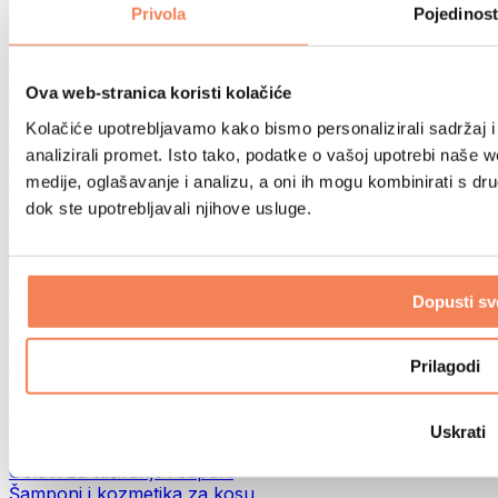
Torbe za hranu i dodaci
Privola
Pojedinost
Fitness torbe
Ruksaci
Oprema prema aktivnosti
Ova web-stranica koristi kolačiće
Trčanje
Kolačiće upotrebljavamo kako bismo personalizirali sadržaj i
Borilački sportovi
analizirali promet. Isto tako, podatke o vašoj upotrebi naše 
Biciklizam
medije, oglašavanje i analizu, a oni ih mogu kombinirati s drug
Joga i pilates
Terapija hladnom vodom
dok ste upotrebljavali njihove usluge.
Plivanje
Planinarenje
Biohacking
Dopusti sv
Terapija crvenim svjetlom
Filteri i vrčevi za vodu
Eko kućanstvo
Prilagodi
Deterdženti za rublje
Sredstva za čišćenje
Uskrati
Prirodna kozmetika
Gelovi za tuširanje i sapuni
Šamponi i kozmetika za kosu