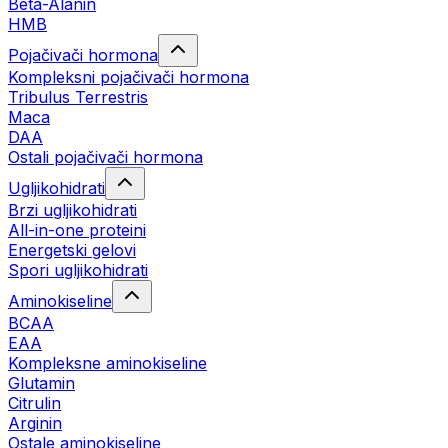
Beta-Alanin
HMB
Pojačivači hormona
Kompleksni pojačivači hormona
Tribulus Terrestris
Maca
DAA
Ostali pojačivači hormona
Ugljikohidrati
Brzi ugljikohidrati
All-in-one proteini
Energetski gelovi
Spori ugljikohidrati
Aminokiseline
BCAA
EAA
Kompleksne aminokiseline
Glutamin
Citrulin
Arginin
Ostale aminokiseline