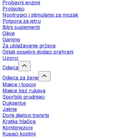
Probavni enzimi
Probiotici
Nootropici i stimulansi za mozak
Potpora za jetru
Biljni suplementi
Gljive
Gaming
Za ublažavanje grčeva
Ostali posebni dodaci prehrani
Uzorci
Odjeća
Odjeća za žene
Majice i topovi
Majice bez rukava
Sportski grudnjaci
Dukserice
Jakne
Donji dijelovi trenirki
Kratke hlačice
Kombinezoni
Kupaći kostimi