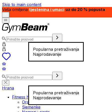
Skip to main content
Vaša omiljena
tjestenina i umaci
uz do 20 % popusta
Popularna pretraživanja
Najprodavanije
Hrana
Popularna pretraživanja
Fitness hrana
Najprodavanije
Orašasti plodovi
Sjemenke
Namazi i paste