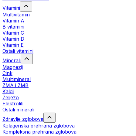
Vitamini
Multivitamin
Vitamin A
B vitamini
Vitamin C
Vitamin D
Vitamin E
Ostali vitamini
Minerali
Magnezij
Cink
Multimineral
ZMA i ZMB
Kalcij
Željezo
Elektroliti
Ostali minerali
Zdravlje zglobova
Kolagenska prehrana zglobova
Kompleksna prehrana zglobova