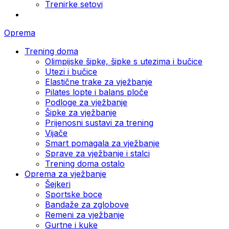
Trenirke setovi
Oprema
Trening doma
Olimpijske šipke, šipke s utezima i bučice
Utezi i bučice
Elastične trake za vježbanje
Pilates lopte i balans ploče
Podloge za vježbanje
Šipke za vježbanje
Prijenosni sustavi za trening
Vijače
Smart pomagala za vježbanje
Sprave za vježbanje i stalci
Trening doma ostalo
Oprema za vježbanje
Šejkeri
Sportske boce
Bandaže za zglobove
Remeni za vježbanje
Gurtne i kuke