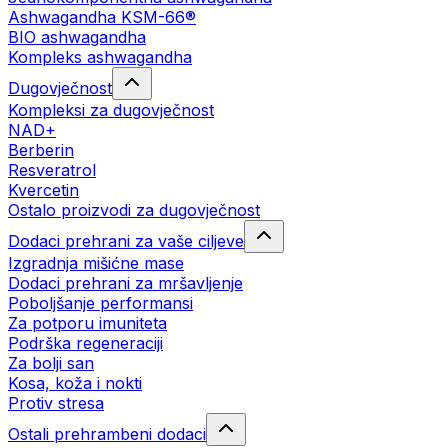
Ashwagandha KSM-66®
BIO ashwagandha
Kompleks ashwagandha
Dugovječnost
Kompleksi za dugovječnost
NAD+
Berberin
Resveratrol
Kvercetin
Ostalo proizvodi za dugovječnost
Dodaci prehrani za vaše ciljeve
Izgradnja mišićne mase
Dodaci prehrani za mršavljenje
Poboljšanje performansi
Za potporu imuniteta
Podrška regeneraciji
Za bolji san
Kosa, koža i nokti
Protiv stresa
Ostali prehrambeni dodaci