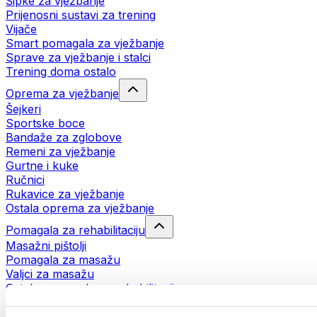
Šipke za vježbanje
Prijenosni sustavi za trening
Vijače
Smart pomagala za vježbanje
Sprave za vježbanje i stalci
Trening doma ostalo
Oprema za vježbanje
Šejkeri
Sportske boce
Bandaže za zglobove
Remeni za vježbanje
Gurtne i kuke
Ručnici
Rukavice za vježbanje
Ostala oprema za vježbanje
Pomagala za rehabilitaciju
Masažni pištolji
Pomagala za masažu
Valjci za masažu
Ostala pomagala za rehabilitaciju
Torbe i ruksaci