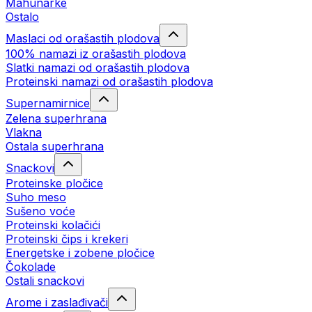
Mahunarke
Ostalo
Maslaci od orašastih plodova
100% namazi iz orašastih plodova
Slatki namazi od orašastih plodova
Proteinski namazi od orašastih plodova
Supernamirnice
Zelena superhrana
Vlakna
Ostala superhrana
Snackovi
Proteinske pločice
Suho meso
Sušeno voće
Proteinski kolačići
Proteinski čips i krekeri
Energetske i zobene pločice
Čokolade
Ostali snackovi
Arome i zaslađivači