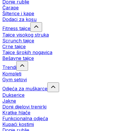
Donje rublje
Čarape
Šilterice i kape
Dodaci za kosu
Fitness tajice
Tajice visokog struka
Scrunch tajice
Crne tajice
Tajice širokih nogavica
Bešavne tajice
Trendi
Kompleti
Gym setovi
Odjeća za muškarce
Dukserice
Jakne
Donji dijelovi trenirki
Kratke hlače
Funkcionalna odjeća
Kupaći kostimi
Donje rublje