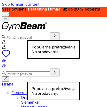
Skip to main content
Vaša omiljena
tjestenina i umaci
uz do 20 % popusta
Popularna pretraživanja
Najprodavanije
Hrana
Popularna pretraživanja
Fitness hrana
Najprodavanije
Orašasti plodovi
Sjemenke
Namazi i paste