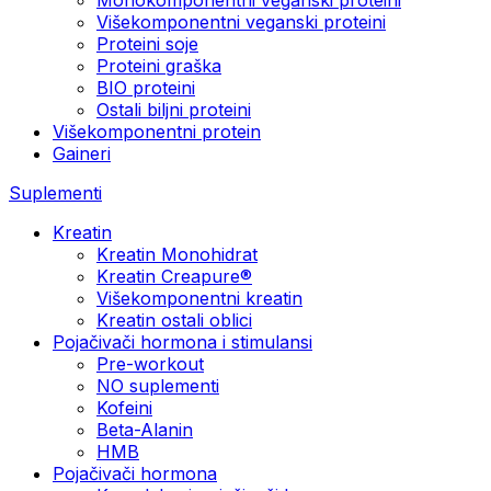
Višekomponentni veganski proteini
Proteini soje
Proteini graška
BIO proteini
Ostali biljni proteini
Višekomponentni protein
Gaineri
Suplementi
Kreatin
Kreatin Monohidrat
Kreatin Creapure®
Višekomponentni kreatin
Kreatin ostali oblici
Pojačivači hormona i stimulansi
Pre-workout
NO suplementi
Kofeini
Beta-Alanin
HMB
Pojačivači hormona