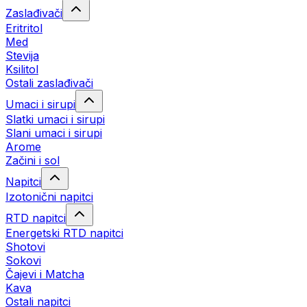
Zaslađivači
Eritritol
Med
Stevija
Ksilitol
Ostali zaslađivači
Umaci i sirupi
Slatki umaci i sirupi
Slani umaci i sirupi
Arome
Začini i sol
Napitci
Izotonični napitci
RTD napitci
Energetski RTD napitci
Shotovi
Sokovi
Čajevi i Matcha
Kava
Ostali napitci