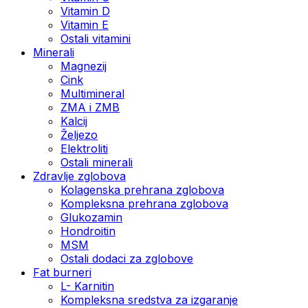
Vitamin D
Vitamin E
Ostali vitamini
Minerali
Magnezij
Cink
Multimineral
ZMA i ZMB
Kalcij
Željezo
Elektroliti
Ostali minerali
Zdravlje zglobova
Kolagenska prehrana zglobova
Kompleksna prehrana zglobova
Glukozamin
Hondroitin
MSM
Ostali dodaci za zglobove
Fat burneri
L- Karnitin
Kompleksna sredstva za izgaranje