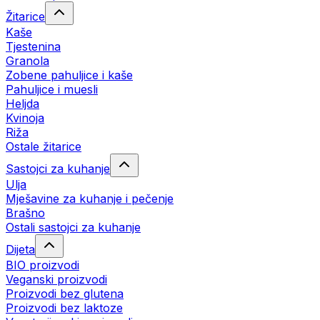
Žitarice
Kaše
Tjestenina
Granola
Zobene pahuljice i kaše
Pahuljice i muesli
Heljda
Kvinoja
Riža
Ostale žitarice
Sastojci za kuhanje
Ulja
Mješavine za kuhanje i pečenje
Brašno
Ostali sastojci za kuhanje
Dijeta
BIO proizvodi
Veganski proizvodi
Proizvodi bez glutena
Proizvodi bez laktoze