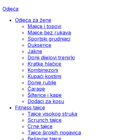
Odjeća
Odjeća za žene
Majice i topovi
Majice bez rukava
Sportski grudnjaci
Dukserice
Jakne
Donji dijelovi trenirki
Kratke hlačice
Kombinezoni
Kupaći kostimi
Donje rublje
Čarape
Šilterice i kape
Dodaci za kosu
Fitness tajice
Tajice visokog struka
Scrunch tajice
Crne tajice
Tajice širokih nogavica
Bešavne tajice