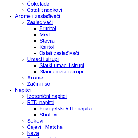
Čokolade
Ostali snackovi
Arome i zaslađivači
Zaslađivači
Eritritol
Med
Stevija
Ksilitol
Ostali zaslađivači
Umaci i sirupi
Slatki umaci i sirupi
Slani umaci i sirupi
Arome
Začini i sol
Napitci
Izotonični napitci
RTD napitci
Energetski RTD napitci
Shotovi
Sokovi
Čajevi i Matcha
Kava