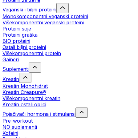
Proteini za žene
Veganski i biljni proteini
Monokomponentni veganski proteini
Višekomponentni veganski proteini
Proteini soje
Proteini graška
BIO proteini
Ostali biljni proteini
Višekomponentni protein
Gaineri
Suplementi
Kreatin
Kreatin Monohidrat
Kreatin Creapure®
Višekomponentni kreatin
Kreatin ostali oblici
Pojačivači hormona i stimulansi
Pre-workout
NO suplementi
Kofeini