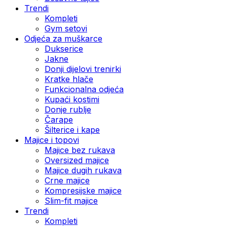
Trendi
Kompleti
Gym setovi
Odjeća za muškarce
Dukserice
Jakne
Donji dijelovi trenirki
Kratke hlače
Funkcionalna odjeća
Kupaći kostimi
Donje rublje
Čarape
Šilterice i kape
Majice i topovi
Majice bez rukava
Oversized majice
Majice dugih rukava
Crne majice
Kompresijske majice
Slim-fit majice
Trendi
Kompleti