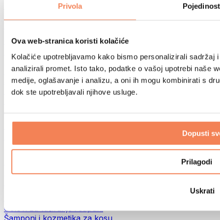
Torbe za hranu i dodaci
Privola
Pojedinost
Fitness torbe
Ruksaci
Oprema prema aktivnosti
Ova web-stranica koristi kolačiće
Trčanje
Kolačiće upotrebljavamo kako bismo personalizirali sadržaj i
Borilački sportovi
analizirali promet. Isto tako, podatke o vašoj upotrebi naše 
Biciklizam
medije, oglašavanje i analizu, a oni ih mogu kombinirati s drug
Joga i pilates
Terapija hladnom vodom
dok ste upotrebljavali njihove usluge.
Plivanje
Planinarenje
Biohacking
Dopusti sv
Terapija crvenim svjetlom
Filteri i vrčevi za vodu
Eko kućanstvo
Prilagodi
Deterdženti za rublje
Sredstva za čišćenje
Uskrati
Prirodna kozmetika
Gelovi za tuširanje i sapuni
Šamponi i kozmetika za kosu