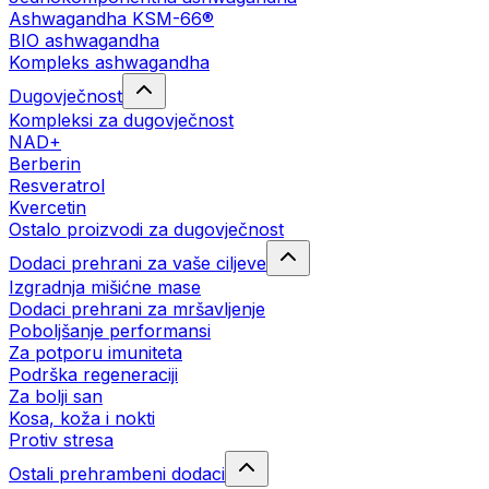
Ashwagandha KSM-66®
BIO ashwagandha
Kompleks ashwagandha
Dugovječnost
Kompleksi za dugovječnost
NAD+
Berberin
Resveratrol
Kvercetin
Ostalo proizvodi za dugovječnost
Dodaci prehrani za vaše ciljeve
Izgradnja mišićne mase
Dodaci prehrani za mršavljenje
Poboljšanje performansi
Za potporu imuniteta
Podrška regeneraciji
Za bolji san
Kosa, koža i nokti
Protiv stresa
Ostali prehrambeni dodaci