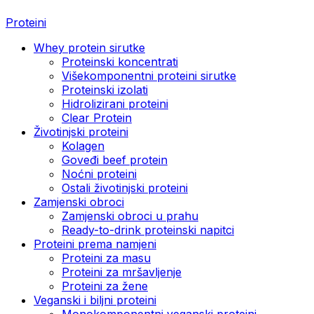
Proteini
Whey protein sirutke
Proteinski koncentrati
Višekomponentni proteini sirutke
Proteinski izolati
Hidrolizirani proteini
Clear Protein
Životinjski proteini
Kolagen
Goveđi beef protein
Noćni proteini
Ostali životinjski proteini
Zamjenski obroci
Zamjenski obroci u prahu
Ready-to-drink proteinski napitci
Proteini prema namjeni
Proteini za masu
Proteini za mršavljenje
Proteini za žene
Veganski i biljni proteini
Monokomponentni veganski proteini