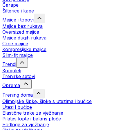
Čarape
Šilterice i kape
Majice i topovi
Majice bez rukava
Oversized majice
Majice dugih rukava
Crne majice
Kompresijske majice
Slim-fit majice
Trendi
Kompleti
Trenirke setovi
Oprema
Trening doma
Olimpijske šipke, šipke s utezima i bučice
Utezi i bučice
Elastične trake za vježbanje
Pilates lopte i balans ploče
Podloge za vježbanje