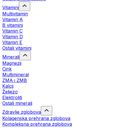
Vitamini
Multivitamin
Vitamin A
B vitamini
Vitamin C
Vitamin D
Vitamin E
Ostali vitamini
Minerali
Magnezij
Cink
Multimineral
ZMA i ZMB
Kalcij
Željezo
Elektroliti
Ostali minerali
Zdravlje zglobova
Kolagenska prehrana zglobova
Kompleksna prehrana zglobova