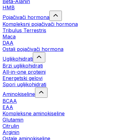
Beta-Alanin
HMB
Pojačivači hormona
Kompleksni pojačivači hormona
Tribulus Terrestris
Maca
DAA
Ostali pojačivači hormona
Ugljikohidrati
Brzi ugljikohidrati
All-in-one proteini
Energetski gelovi
Spori ugljikohidrati
Aminokiseline
BCAA
EAA
Kompleksne aminokiseline
Glutamin
Citrulin
Arginin
Ostale aminokiseline