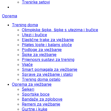
Trenirke setovi
Oprema
Trening doma
Olimpijske šipke, šipke s utezima i bučice
Utezi i bučice
Elastične trake za vježbanje
Pilates lopte i balans ploče
Podloge za vježbanje
Šipke za vježbanje
Prijenosni sustavi za trening
Vijače
Smart pomagala za vježbanje
Sprave za vježbanje i stalci
Trening doma ostalo
Oprema za vježbanje
Šejkeri
Sportske boce
Bandaže za zglobove
Remeni za vježbanje
Gurtne i kuke