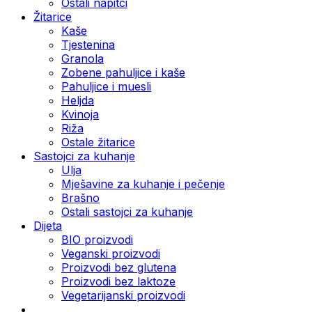
Ostali napitci
Žitarice
Kaše
Tjestenina
Granola
Zobene pahuljice i kaše
Pahuljice i muesli
Heljda
Kvinoja
Riža
Ostale žitarice
Sastojci za kuhanje
Ulja
Mješavine za kuhanje i pečenje
Brašno
Ostali sastojci za kuhanje
Dijeta
BIO proizvodi
Veganski proizvodi
Proizvodi bez glutena
Proizvodi bez laktoze
Vegetarijanski proizvodi