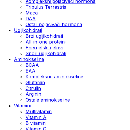
Kompleksni pojačivači hormona
Tribulus Terrestris
Maca
DAA
Ostali pojačivači hormona
Ugljikohidrati
Brzi ugljikohidrati
All-in-one proteini
Energetski gelovi
Spori ugljikohidrati
Aminokiseline
BCAA
EAA
Kompleksne aminokiseline
Glutamin
Citrulin
Arginin
Ostale aminokiseline
Vitamini
Multivitamin
Vitamin A
B vitamini
Vitamin C