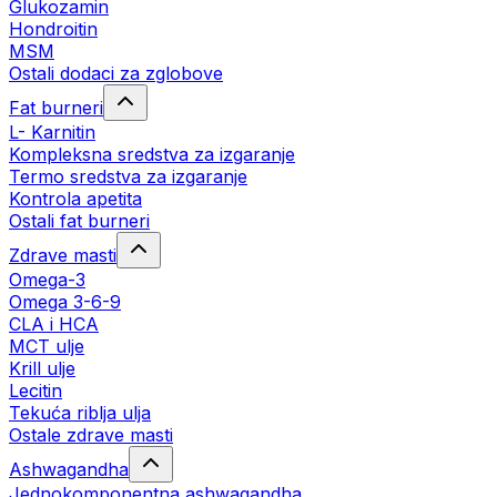
Glukozamin
Hondroitin
MSM
Ostali dodaci za zglobove
Fat burneri
L- Karnitin
Kompleksna sredstva za izgaranje
Termo sredstva za izgaranje
Kontrola apetita
Ostali fat burneri
Zdrave masti
Omega-3
Omega 3-6-9
CLA i HCA
MCT ulje
Krill ulje
Lecitin
Tekuća riblja ulja
Ostale zdrave masti
Ashwagandha
Jednokomponentna ashwagandha