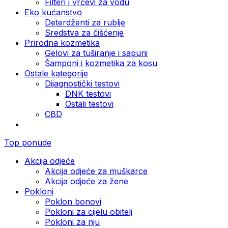
Filteri i vrčevi za vodu
Eko kućanstvo
Deterdženti za rublje
Sredstva za čišćenje
Prirodna kozmetika
Gelovi za tuširanje i sapuni
Šamponi i kozmetika za kosu
Ostale kategorije
Dijagnostički testovi
DNK testovi
Ostali testovi
CBD
Top ponude
Akcija odjeće
Akcija odjeće za muškarce
Akcija odjeće za žene
Pokloni
Poklon bonovi
Pokloni za cijelu obitelj
Pokloni za nju