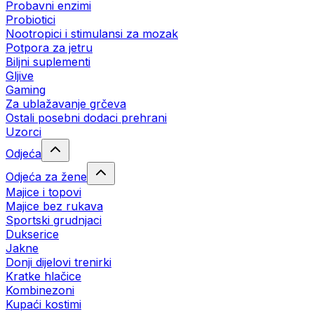
Probavni enzimi
Probiotici
Nootropici i stimulansi za mozak
Potpora za jetru
Biljni suplementi
Gljive
Gaming
Za ublažavanje grčeva
Ostali posebni dodaci prehrani
Uzorci
Odjeća
Odjeća za žene
Majice i topovi
Majice bez rukava
Sportski grudnjaci
Dukserice
Jakne
Donji dijelovi trenirki
Kratke hlačice
Kombinezoni
Kupaći kostimi