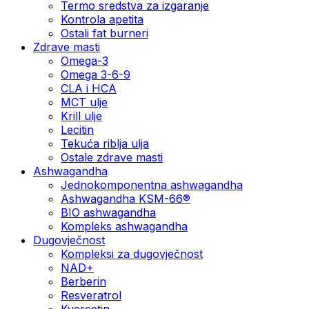
Termo sredstva za izgaranje
Kontrola apetita
Ostali fat burneri
Zdrave masti
Omega-3
Omega 3-6-9
CLA i HCA
MCT ulje
Krill ulje
Lecitin
Tekuća riblja ulja
Ostale zdrave masti
Ashwagandha
Jednokomponentna ashwagandha
Ashwagandha KSM-66®
BIO ashwagandha
Kompleks ashwagandha
Dugovječnost
Kompleksi za dugovječnost
NAD+
Berberin
Resveratrol
Kvercetin