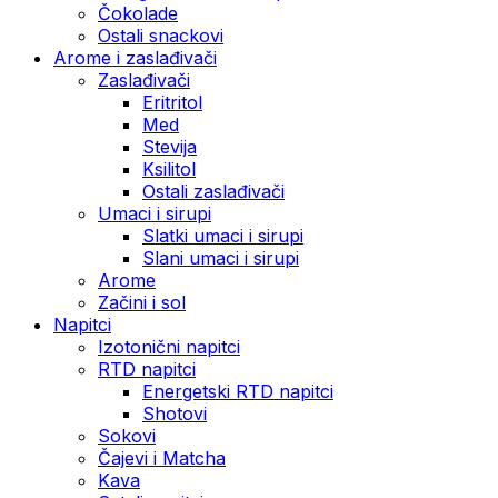
Čokolade
Ostali snackovi
Arome i zaslađivači
Zaslađivači
Eritritol
Med
Stevija
Ksilitol
Ostali zaslađivači
Umaci i sirupi
Slatki umaci i sirupi
Slani umaci i sirupi
Arome
Začini i sol
Napitci
Izotonični napitci
RTD napitci
Energetski RTD napitci
Shotovi
Sokovi
Čajevi i Matcha
Kava