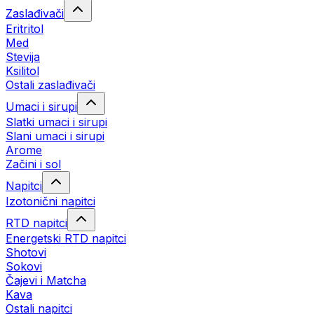
Zaslađivači
Eritritol
Med
Stevija
Ksilitol
Ostali zaslađivači
Umaci i sirupi
Slatki umaci i sirupi
Slani umaci i sirupi
Arome
Začini i sol
Napitci
Izotonični napitci
RTD napitci
Energetski RTD napitci
Shotovi
Sokovi
Čajevi i Matcha
Kava
Ostali napitci