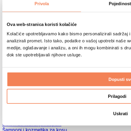
Torbe za hranu i dodaci
Privola
Pojedinost
Fitness torbe
Ruksaci
Oprema prema aktivnosti
Ova web-stranica koristi kolačiće
Trčanje
Kolačiće upotrebljavamo kako bismo personalizirali sadržaj i
Borilački sportovi
analizirali promet. Isto tako, podatke o vašoj upotrebi naše 
Biciklizam
medije, oglašavanje i analizu, a oni ih mogu kombinirati s drug
Joga i pilates
Terapija hladnom vodom
dok ste upotrebljavali njihove usluge.
Plivanje
Planinarenje
Biohacking
Dopusti sv
Terapija crvenim svjetlom
Filteri i vrčevi za vodu
Eko kućanstvo
Prilagodi
Deterdženti za rublje
Sredstva za čišćenje
Uskrati
Prirodna kozmetika
Gelovi za tuširanje i sapuni
Šamponi i kozmetika za kosu