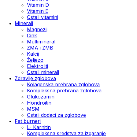
Vitamin D
Vitamin E
Ostali vitamini
Minerali
Magnezij
Cink
Multimineral
ZMA i ZMB
Kalcij
Željezo
Elektroliti
Ostali minerali
Zdravlje zglobova
Kolagenska prehrana zglobova
Kompleksna prehrana zglobova
Glukozamin
Hondroitin
MSM
Ostali dodaci za zglobove
Fat burneri
L- Karnitin
Kompleksna sredstva za izgaranje