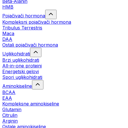
Beta-Alanin
HMB
Pojačivači hormona
Kompleksni pojačivači hormona
Tribulus Terrestris
Maca
DAA
Ostali pojačivači hormona
Ugljikohidrati
Brzi ugljikohidrati
All-in-one proteini
Energetski gelovi
Spori ugljikohidrati
Aminokiseline
BCAA
EAA
Kompleksne aminokiseline
Glutamin
Citrulin
Arginin
Ostale aminokiseline