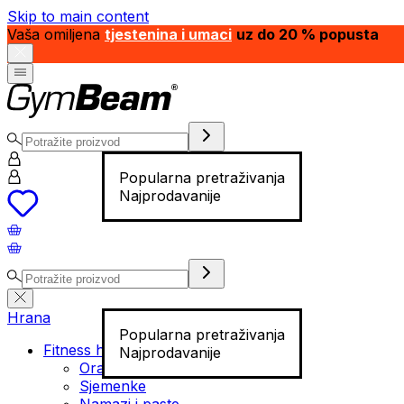
Skip to main content
Vaša omiljena
tjestenina i umaci
uz do 20 % popusta
Popularna pretraživanja
Najprodavanije
Hrana
Popularna pretraživanja
Fitness hrana
Najprodavanije
Orašasti plodovi
Sjemenke
Namazi i paste