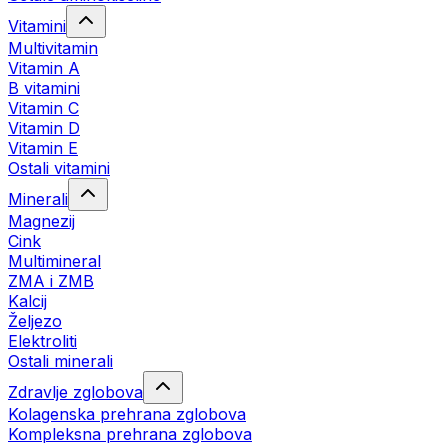
Vitamini
Multivitamin
Vitamin A
B vitamini
Vitamin C
Vitamin D
Vitamin E
Ostali vitamini
Minerali
Magnezij
Cink
Multimineral
ZMA i ZMB
Kalcij
Željezo
Elektroliti
Ostali minerali
Zdravlje zglobova
Kolagenska prehrana zglobova
Kompleksna prehrana zglobova