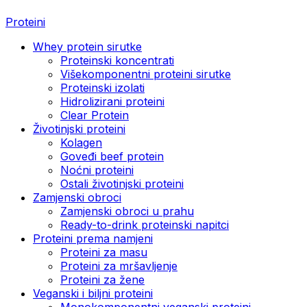
Proteini
Whey protein sirutke
Proteinski koncentrati
Višekomponentni proteini sirutke
Proteinski izolati
Hidrolizirani proteini
Clear Protein
Životinjski proteini
Kolagen
Goveđi beef protein
Noćni proteini
Ostali životinjski proteini
Zamjenski obroci
Zamjenski obroci u prahu
Ready-to-drink proteinski napitci
Proteini prema namjeni
Proteini za masu
Proteini za mršavljenje
Proteini za žene
Veganski i biljni proteini
Monokomponentni veganski proteini