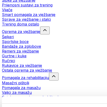
Šipke za vježbanje
Prijenosni sustavi za trening
Vijače
Smart pomagala za vježbanje
Sprave za vježbanje i stalci
Trening doma ostalo
Oprema za vježbanje
Šejkeri
Sportske boce
Bandaže za zglobove
Remeni za vježbanje
Gurtne i kuke
Ručnici
Rukavice za vježbanje
Ostala oprema za vježbanje
Pomagala za rehabilitaciju
Masažni pištolji
Pomagala za masažu
Valjci za masažu
Ostala pomagala za rehabilitaciju
Torbe i ruksaci