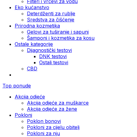
Filteri i vrčevi za vodu
Eko kućanstvo
Deterdženti za rublje
Sredstva za čišćenje
Prirodna kozmetika
Gelovi za tuširanje i sapuni
Šamponi i kozmetika za kosu
Ostale kategorije
Dijagnostički testovi
DNK testovi
Ostali testovi
CBD
Top ponude
Akcija odjeće
Akcija odjeće za muškarce
Akcija odjeće za žene
Pokloni
Poklon bonovi
Pokloni za cijelu obitelj
Pokloni za nju