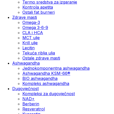
Termo sredstva za izgaranje
Kontrola apetita
Ostali fat burneri
Zdrave masti
Omega-3
Omega 3-6-9
CLA i HCA
MCT ulje
Krill ulje
Lecitin
Tekuća riblja ulja
Ostale zdrave masti
Ashwagandha
Jednokomponentna ashwagandha
Ashwagandha KSM-66®
BIO ashwagandha
Kompleks ashwagandha
Dugovječnost
Kompleksi za dugovječnost
NAD+
Berberin
Resveratrol
Kvercetin