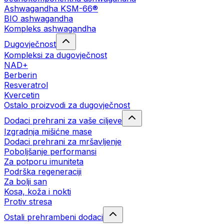
Ashwagandha KSM-66®
BIO ashwagandha
Kompleks ashwagandha
Dugovječnost
Kompleksi za dugovječnost
NAD+
Berberin
Resveratrol
Kvercetin
Ostalo proizvodi za dugovječnost
Dodaci prehrani za vaše ciljeve
Izgradnja mišićne mase
Dodaci prehrani za mršavljenje
Poboljšanje performansi
Za potporu imuniteta
Podrška regeneraciji
Za bolji san
Kosa, koža i nokti
Protiv stresa
Ostali prehrambeni dodaci