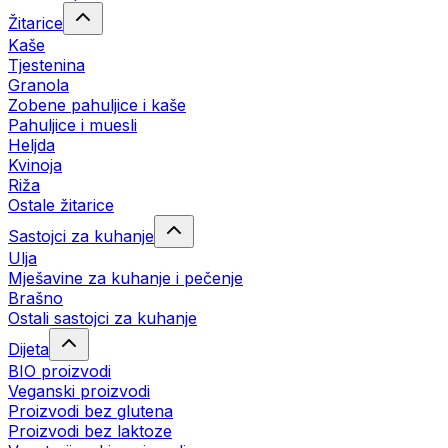
Žitarice
Kaše
Tjestenina
Granola
Zobene pahuljice i kaše
Pahuljice i muesli
Heljda
Kvinoja
Riža
Ostale žitarice
Sastojci za kuhanje
Ulja
Mješavine za kuhanje i pečenje
Brašno
Ostali sastojci za kuhanje
Dijeta
BIO proizvodi
Veganski proizvodi
Proizvodi bez glutena
Proizvodi bez laktoze