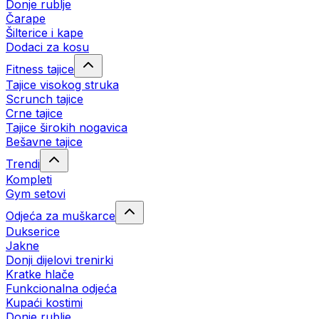
Donje rublje
Čarape
Šilterice i kape
Dodaci za kosu
Fitness tajice
Tajice visokog struka
Scrunch tajice
Crne tajice
Tajice širokih nogavica
Bešavne tajice
Trendi
Kompleti
Gym setovi
Odjeća za muškarce
Dukserice
Jakne
Donji dijelovi trenirki
Kratke hlače
Funkcionalna odjeća
Kupaći kostimi
Donje rublje