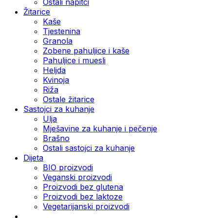
Ostali napitci
Žitarice
Kaše
Tjestenina
Granola
Zobene pahuljice i kaše
Pahuljice i muesli
Heljda
Kvinoja
Riža
Ostale žitarice
Sastojci za kuhanje
Ulja
Mješavine za kuhanje i pečenje
Brašno
Ostali sastojci za kuhanje
Dijeta
BIO proizvodi
Veganski proizvodi
Proizvodi bez glutena
Proizvodi bez laktoze
Vegetarijanski proizvodi