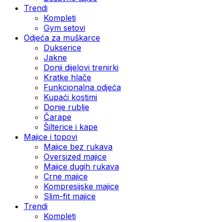
Trendi
Kompleti
Gym setovi
Odjeća za muškarce
Dukserice
Jakne
Donji dijelovi trenirki
Kratke hlače
Funkcionalna odjeća
Kupaći kostimi
Donje rublje
Čarape
Šilterice i kape
Majice i topovi
Majice bez rukava
Oversized majice
Majice dugih rukava
Crne majice
Kompresijske majice
Slim-fit majice
Trendi
Kompleti