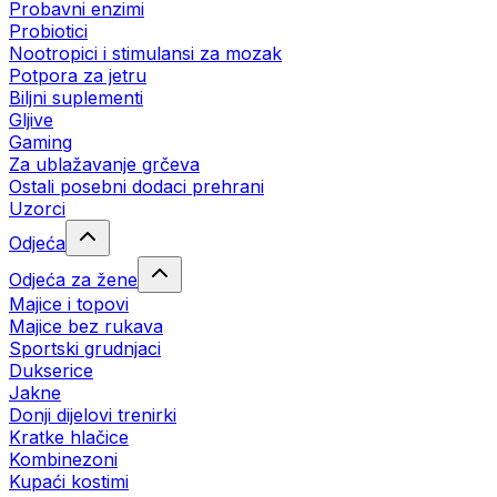
Probavni enzimi
Probiotici
Nootropici i stimulansi za mozak
Potpora za jetru
Biljni suplementi
Gljive
Gaming
Za ublažavanje grčeva
Ostali posebni dodaci prehrani
Uzorci
Odjeća
Odjeća za žene
Majice i topovi
Majice bez rukava
Sportski grudnjaci
Dukserice
Jakne
Donji dijelovi trenirki
Kratke hlačice
Kombinezoni
Kupaći kostimi