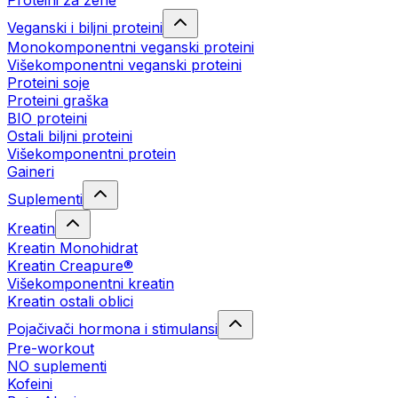
Proteini za žene
Veganski i biljni proteini
Monokomponentni veganski proteini
Višekomponentni veganski proteini
Proteini soje
Proteini graška
BIO proteini
Ostali biljni proteini
Višekomponentni protein
Gaineri
Suplementi
Kreatin
Kreatin Monohidrat
Kreatin Creapure®
Višekomponentni kreatin
Kreatin ostali oblici
Pojačivači hormona i stimulansi
Pre-workout
NO suplementi
Kofeini