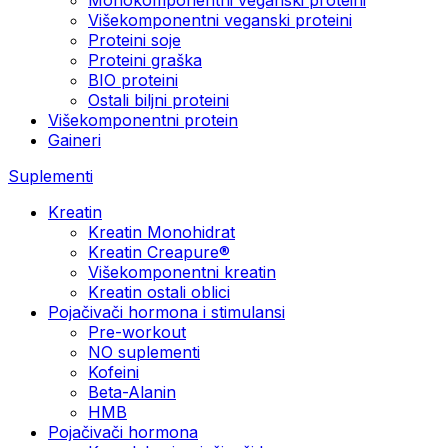
Višekomponentni veganski proteini
Proteini soje
Proteini graška
BIO proteini
Ostali biljni proteini
Višekomponentni protein
Gaineri
Suplementi
Kreatin
Kreatin Monohidrat
Kreatin Creapure®
Višekomponentni kreatin
Kreatin ostali oblici
Pojačivači hormona i stimulansi
Pre-workout
NO suplementi
Kofeini
Beta-Alanin
HMB
Pojačivači hormona