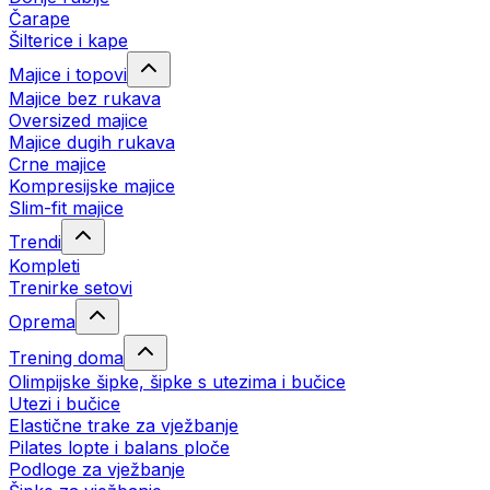
Čarape
Šilterice i kape
Majice i topovi
Majice bez rukava
Oversized majice
Majice dugih rukava
Crne majice
Kompresijske majice
Slim-fit majice
Trendi
Kompleti
Trenirke setovi
Oprema
Trening doma
Olimpijske šipke, šipke s utezima i bučice
Utezi i bučice
Elastične trake za vježbanje
Pilates lopte i balans ploče
Podloge za vježbanje