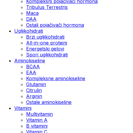
Kompleksni pojačivači hormona
Tribulus Terrestris
Maca
DAA
Ostali pojačivači hormona
Ugljikohidrati
Brzi ugljikohidrati
All-in-one proteini
Energetski gelovi
Spori ugljikohidrati
Aminokiseline
BCAA
EAA
Kompleksne aminokiseline
Glutamin
Citrulin
Arginin
Ostale aminokiseline
Vitamini
Multivitamin
Vitamin A
B vitamini
Vitamin C