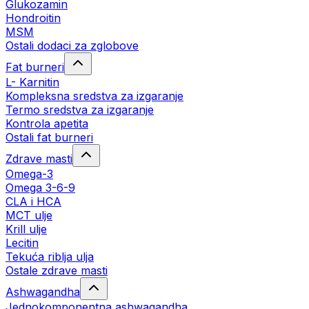
Glukozamin
Hondroitin
MSM
Ostali dodaci za zglobove
Fat burneri
L- Karnitin
Kompleksna sredstva za izgaranje
Termo sredstva za izgaranje
Kontrola apetita
Ostali fat burneri
Zdrave masti
Omega-3
Omega 3-6-9
CLA i HCA
MCT ulje
Krill ulje
Lecitin
Tekuća riblja ulja
Ostale zdrave masti
Ashwagandha
Jednokomponentna ashwagandha