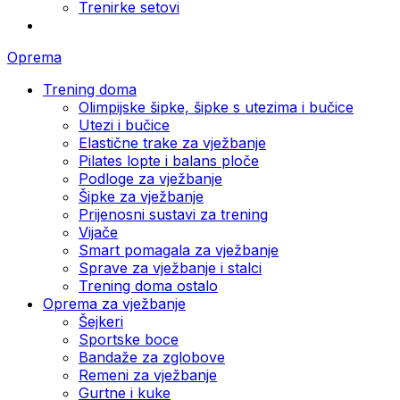
Trenirke setovi
Oprema
Trening doma
Olimpijske šipke, šipke s utezima i bučice
Utezi i bučice
Elastične trake za vježbanje
Pilates lopte i balans ploče
Podloge za vježbanje
Šipke za vježbanje
Prijenosni sustavi za trening
Vijače
Smart pomagala za vježbanje
Sprave za vježbanje i stalci
Trening doma ostalo
Oprema za vježbanje
Šejkeri
Sportske boce
Bandaže za zglobove
Remeni za vježbanje
Gurtne i kuke