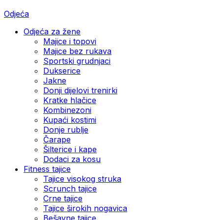
Odjeća
Odjeća za žene
Majice i topovi
Majice bez rukava
Sportski grudnjaci
Dukserice
Jakne
Donji dijelovi trenirki
Kratke hlačice
Kombinezoni
Kupaći kostimi
Donje rublje
Čarape
Šilterice i kape
Dodaci za kosu
Fitness tajice
Tajice visokog struka
Scrunch tajice
Crne tajice
Tajice širokih nogavica
Bešavne tajice