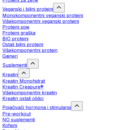
Proteini za žene
Veganski i biljni proteini
Monokomponentni veganski proteini
Višekomponentni veganski proteini
Proteini soje
Proteini graška
BIO proteini
Ostali biljni proteini
Višekomponentni protein
Gaineri
Suplementi
Kreatin
Kreatin Monohidrat
Kreatin Creapure®
Višekomponentni kreatin
Kreatin ostali oblici
Pojačivači hormona i stimulansi
Pre-workout
NO suplementi
Kofeini