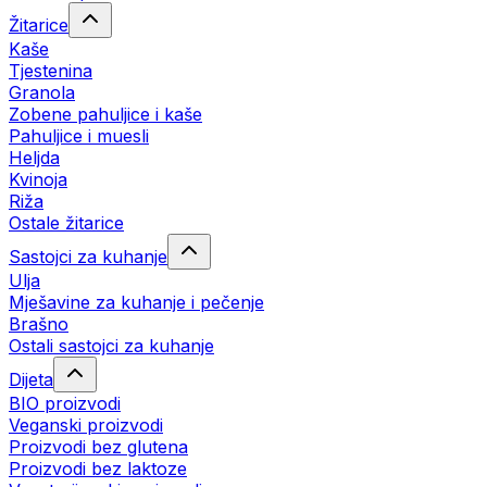
Žitarice
Kaše
Tjestenina
Granola
Zobene pahuljice i kaše
Pahuljice i muesli
Heljda
Kvinoja
Riža
Ostale žitarice
Sastojci za kuhanje
Ulja
Mješavine za kuhanje i pečenje
Brašno
Ostali sastojci za kuhanje
Dijeta
BIO proizvodi
Veganski proizvodi
Proizvodi bez glutena
Proizvodi bez laktoze