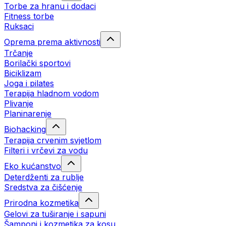
Torbe za hranu i dodaci
Fitness torbe
Ruksaci
Oprema prema aktivnosti
Trčanje
Borilački sportovi
Biciklizam
Joga i pilates
Terapija hladnom vodom
Plivanje
Planinarenje
Biohacking
Terapija crvenim svjetlom
Filteri i vrčevi za vodu
Eko kućanstvo
Deterdženti za rublje
Sredstva za čišćenje
Prirodna kozmetika
Gelovi za tuširanje i sapuni
Šamponi i kozmetika za kosu