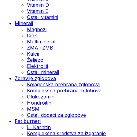
Vitamin D
Vitamin E
Ostali vitamini
Minerali
Magnezij
Cink
Multimineral
ZMA i ZMB
Kalcij
Željezo
Elektroliti
Ostali minerali
Zdravlje zglobova
Kolagenska prehrana zglobova
Kompleksna prehrana zglobova
Glukozamin
Hondroitin
MSM
Ostali dodaci za zglobove
Fat burneri
L- Karnitin
Kompleksna sredstva za izgaranje