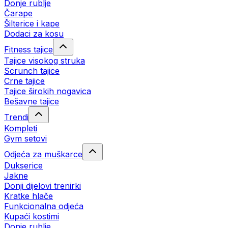
Donje rublje
Čarape
Šilterice i kape
Dodaci za kosu
Fitness tajice
Tajice visokog struka
Scrunch tajice
Crne tajice
Tajice širokih nogavica
Bešavne tajice
Trendi
Kompleti
Gym setovi
Odjeća za muškarce
Dukserice
Jakne
Donji dijelovi trenirki
Kratke hlače
Funkcionalna odjeća
Kupaći kostimi
Donje rublje