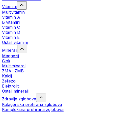
Vitamini
Multivitamin
Vitamin A
B vitamini
Vitamin C
Vitamin D
Vitamin E
Ostali vitamini
Minerali
Magnezij
Cink
Multimineral
ZMA i ZMB
Kalcij
Željezo
Elektroliti
Ostali minerali
Zdravlje zglobova
Kolagenska prehrana zglobova
Kompleksna prehrana zglobova