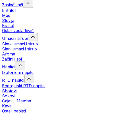
Zaslađivači
Eritritol
Med
Stevija
Ksilitol
Ostali zaslađivači
Umaci i sirupi
Slatki umaci i sirupi
Slani umaci i sirupi
Arome
Začini i sol
Napitci
Izotonični napitci
RTD napitci
Energetski RTD napitci
Shotovi
Sokovi
Čajevi i Matcha
Kava
Ostali napitci