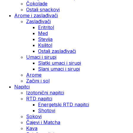
Čokolade
Ostali snackovi
Arome i zaslađivači
Zaslađivači
Eritritol
Med
Stevija
Ksilitol
Ostali zaslađivači
Umaci i sirupi
Slatki umaci i sirupi
Slani umaci i sirupi
Arome
Začini i sol
Napitci
Izotonični napitci
RTD napitci
Energetski RTD napitci
Shotovi
Sokovi
Čajevi i Matcha
Kava