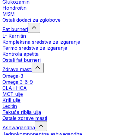
Glukozamin
Hondroitin
MSM
Ostali dodaci za zglobove
Fat burneri
L- Karnitin
Kompleksna sredstva za izgaranje
Termo sredstva za izgaranje
Kontrola apetita
Ostali fat burneri
Zdrave masti
Omega-3
Omega 3-6-9
CLA i HCA
MCT ulje
Krill ulje
Lecitin
Tekuća riblja ulja
Ostale zdrave masti
Ashwagandha
Jednokomponentna ashwagandha