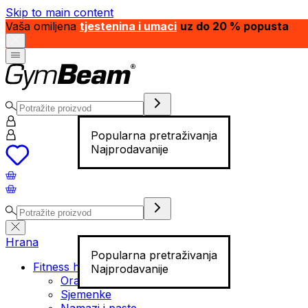
Skip to main content
Vaša omiljena
tjestenina i umaci
uz do 20 % popusta
Popularna pretraživanja
Najprodavanije
Hrana
Popularna pretraživanja
Fitness hrana
Najprodavanije
Orašasti plodovi
Sjemenke
Namazi i paste