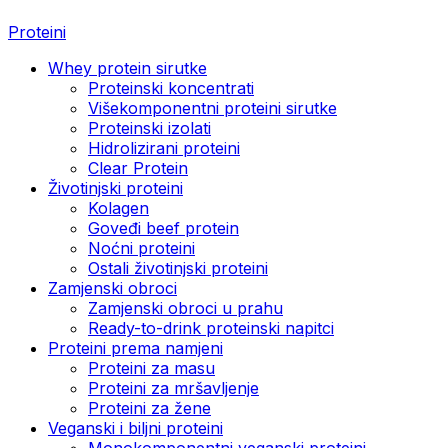
Proteini
Whey protein sirutke
Proteinski koncentrati
Višekomponentni proteini sirutke
Proteinski izolati
Hidrolizirani proteini
Clear Protein
Životinjski proteini
Kolagen
Goveđi beef protein
Noćni proteini
Ostali životinjski proteini
Zamjenski obroci
Zamjenski obroci u prahu
Ready-to-drink proteinski napitci
Proteini prema namjeni
Proteini za masu
Proteini za mršavljenje
Proteini za žene
Veganski i biljni proteini
Monokomponentni veganski proteini