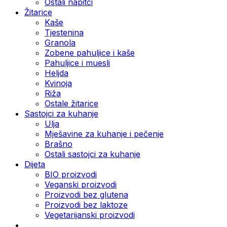
Ostali napitci
Žitarice
Kaše
Tjestenina
Granola
Zobene pahuljice i kaše
Pahuljice i muesli
Heljda
Kvinoja
Riža
Ostale žitarice
Sastojci za kuhanje
Ulja
Mješavine za kuhanje i pečenje
Brašno
Ostali sastojci za kuhanje
Dijeta
BIO proizvodi
Veganski proizvodi
Proizvodi bez glutena
Proizvodi bez laktoze
Vegetarijanski proizvodi