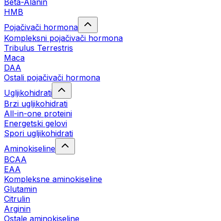
Beta-Alanin
HMB
Pojačivači hormona
Kompleksni pojačivači hormona
Tribulus Terrestris
Maca
DAA
Ostali pojačivači hormona
Ugljikohidrati
Brzi ugljikohidrati
All-in-one proteini
Energetski gelovi
Spori ugljikohidrati
Aminokiseline
BCAA
EAA
Kompleksne aminokiseline
Glutamin
Citrulin
Arginin
Ostale aminokiseline