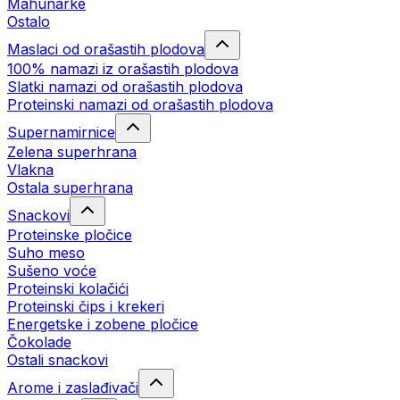
Mahunarke
Ostalo
Maslaci od orašastih plodova
100% namazi iz orašastih plodova
Slatki namazi od orašastih plodova
Proteinski namazi od orašastih plodova
Supernamirnice
Zelena superhrana
Vlakna
Ostala superhrana
Snackovi
Proteinske pločice
Suho meso
Sušeno voće
Proteinski kolačići
Proteinski čips i krekeri
Energetske i zobene pločice
Čokolade
Ostali snackovi
Arome i zaslađivači