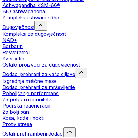
Ashwagandha KSM-66®
BIO ashwagandha
Kompleks ashwagandha
Dugovječnost
Kompleksi za dugovječnost
NAD+
Berberin
Resveratrol
Kvercetin
Ostalo proizvodi za dugovječnost
Dodaci prehrani za vaše ciljeve
Izgradnja mišićne mase
Dodaci prehrani za mršavljenje
Poboljšanje performansi
Za potporu imuniteta
Podrška regeneraciji
Za bolji san
Kosa, koža i nokti
Protiv stresa
Ostali prehrambeni dodaci