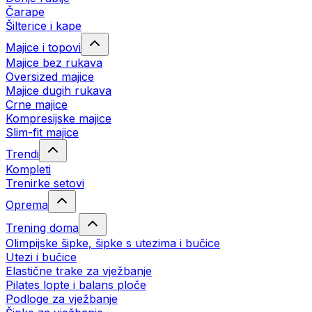
Čarape
Šilterice i kape
Majice i topovi
Majice bez rukava
Oversized majice
Majice dugih rukava
Crne majice
Kompresijske majice
Slim-fit majice
Trendi
Kompleti
Trenirke setovi
Oprema
Trening doma
Olimpijske šipke, šipke s utezima i bučice
Utezi i bučice
Elastične trake za vježbanje
Pilates lopte i balans ploče
Podloge za vježbanje