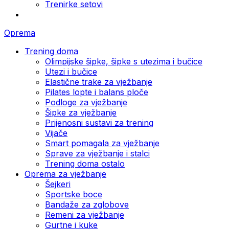
Trenirke setovi
Oprema
Trening doma
Olimpijske šipke, šipke s utezima i bučice
Utezi i bučice
Elastične trake za vježbanje
Pilates lopte i balans ploče
Podloge za vježbanje
Šipke za vježbanje
Prijenosni sustavi za trening
Vijače
Smart pomagala za vježbanje
Sprave za vježbanje i stalci
Trening doma ostalo
Oprema za vježbanje
Šejkeri
Sportske boce
Bandaže za zglobove
Remeni za vježbanje
Gurtne i kuke