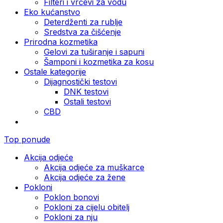
Filteri i vrčevi za vodu
Eko kućanstvo
Deterdženti za rublje
Sredstva za čišćenje
Prirodna kozmetika
Gelovi za tuširanje i sapuni
Šamponi i kozmetika za kosu
Ostale kategorije
Dijagnostički testovi
DNK testovi
Ostali testovi
CBD
Top ponude
Akcija odjeće
Akcija odjeće za muškarce
Akcija odjeće za žene
Pokloni
Poklon bonovi
Pokloni za cijelu obitelj
Pokloni za nju