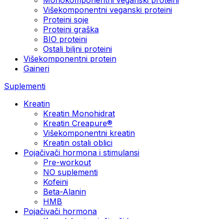
Višekomponentni veganski proteini
Proteini soje
Proteini graška
BIO proteini
Ostali biljni proteini
Višekomponentni protein
Gaineri
Suplementi
Kreatin
Kreatin Monohidrat
Kreatin Creapure®
Višekomponentni kreatin
Kreatin ostali oblici
Pojačivači hormona i stimulansi
Pre-workout
NO suplementi
Kofeini
Beta-Alanin
HMB
Pojačivači hormona