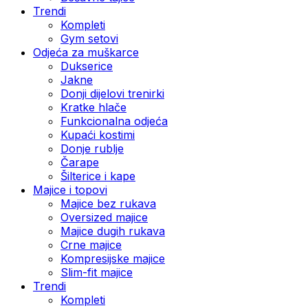
Trendi
Kompleti
Gym setovi
Odjeća za muškarce
Dukserice
Jakne
Donji dijelovi trenirki
Kratke hlače
Funkcionalna odjeća
Kupaći kostimi
Donje rublje
Čarape
Šilterice i kape
Majice i topovi
Majice bez rukava
Oversized majice
Majice dugih rukava
Crne majice
Kompresijske majice
Slim-fit majice
Trendi
Kompleti