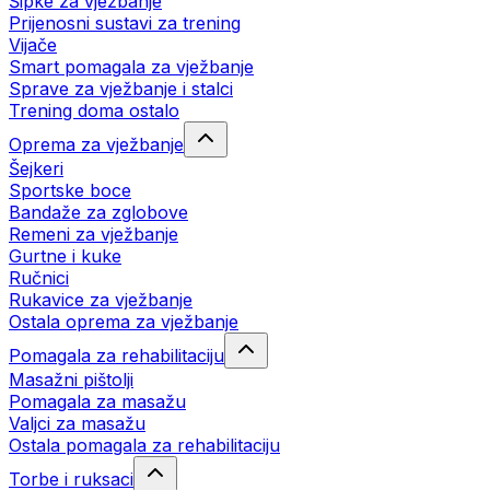
Šipke za vježbanje
Prijenosni sustavi za trening
Vijače
Smart pomagala za vježbanje
Sprave za vježbanje i stalci
Trening doma ostalo
Oprema za vježbanje
Šejkeri
Sportske boce
Bandaže za zglobove
Remeni za vježbanje
Gurtne i kuke
Ručnici
Rukavice za vježbanje
Ostala oprema za vježbanje
Pomagala za rehabilitaciju
Masažni pištolji
Pomagala za masažu
Valjci za masažu
Ostala pomagala za rehabilitaciju
Torbe i ruksaci