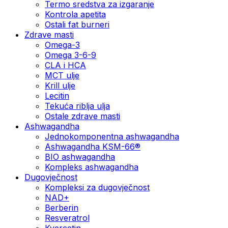
Termo sredstva za izgaranje
Kontrola apetita
Ostali fat burneri
Zdrave masti
Omega-3
Omega 3-6-9
CLA i HCA
MCT ulje
Krill ulje
Lecitin
Tekuća riblja ulja
Ostale zdrave masti
Ashwagandha
Jednokomponentna ashwagandha
Ashwagandha KSM-66®
BIO ashwagandha
Kompleks ashwagandha
Dugovječnost
Kompleksi za dugovječnost
NAD+
Berberin
Resveratrol
Kvercetin