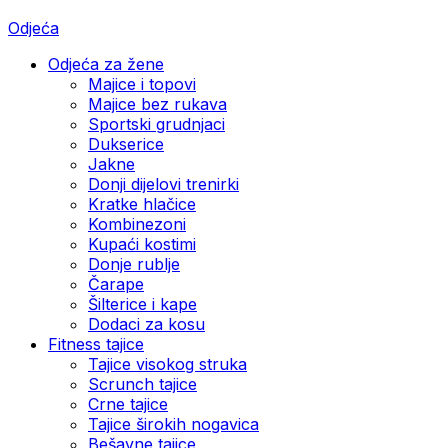
Odjeća
Odjeća za žene
Majice i topovi
Majice bez rukava
Sportski grudnjaci
Dukserice
Jakne
Donji dijelovi trenirki
Kratke hlačice
Kombinezoni
Kupaći kostimi
Donje rublje
Čarape
Šilterice i kape
Dodaci za kosu
Fitness tajice
Tajice visokog struka
Scrunch tajice
Crne tajice
Tajice širokih nogavica
Bešavne tajice