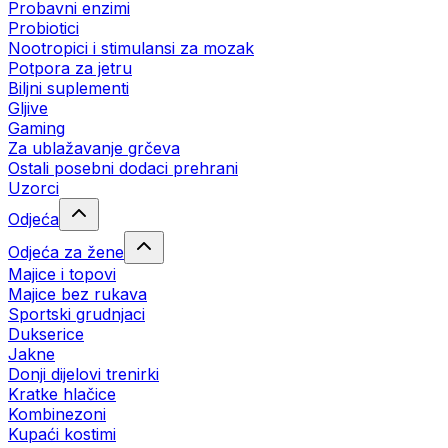
Probavni enzimi
Probiotici
Nootropici i stimulansi za mozak
Potpora za jetru
Biljni suplementi
Gljive
Gaming
Za ublažavanje grčeva
Ostali posebni dodaci prehrani
Uzorci
Odjeća
Odjeća za žene
Majice i topovi
Majice bez rukava
Sportski grudnjaci
Dukserice
Jakne
Donji dijelovi trenirki
Kratke hlačice
Kombinezoni
Kupaći kostimi