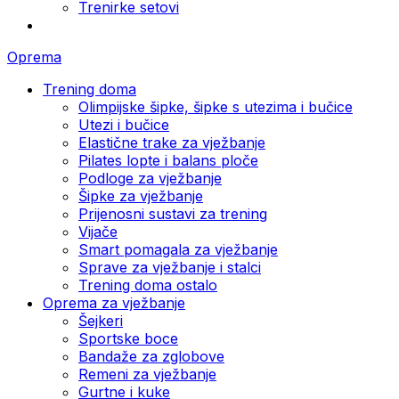
Trenirke setovi
Oprema
Trening doma
Olimpijske šipke, šipke s utezima i bučice
Utezi i bučice
Elastične trake za vježbanje
Pilates lopte i balans ploče
Podloge za vježbanje
Šipke za vježbanje
Prijenosni sustavi za trening
Vijače
Smart pomagala za vježbanje
Sprave za vježbanje i stalci
Trening doma ostalo
Oprema za vježbanje
Šejkeri
Sportske boce
Bandaže za zglobove
Remeni za vježbanje
Gurtne i kuke