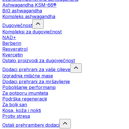
Ashwagandha KSM-66®
BIO ashwagandha
Kompleks ashwagandha
Dugovječnost
Kompleksi za dugovječnost
NAD+
Berberin
Resveratrol
Kvercetin
Ostalo proizvodi za dugovječnost
Dodaci prehrani za vaše ciljeve
Izgradnja mišićne mase
Dodaci prehrani za mršavljenje
Poboljšanje performansi
Za potporu imuniteta
Podrška regeneraciji
Za bolji san
Kosa, koža i nokti
Protiv stresa
Ostali prehrambeni dodaci