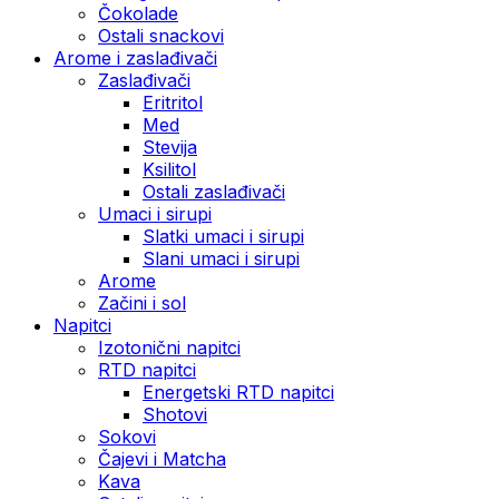
Čokolade
Ostali snackovi
Arome i zaslađivači
Zaslađivači
Eritritol
Med
Stevija
Ksilitol
Ostali zaslađivači
Umaci i sirupi
Slatki umaci i sirupi
Slani umaci i sirupi
Arome
Začini i sol
Napitci
Izotonični napitci
RTD napitci
Energetski RTD napitci
Shotovi
Sokovi
Čajevi i Matcha
Kava