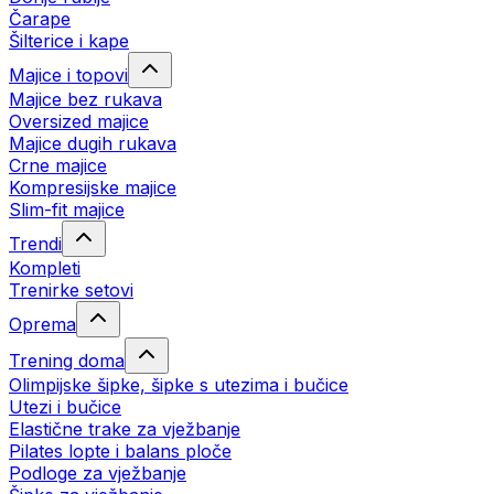
Čarape
Šilterice i kape
Majice i topovi
Majice bez rukava
Oversized majice
Majice dugih rukava
Crne majice
Kompresijske majice
Slim-fit majice
Trendi
Kompleti
Trenirke setovi
Oprema
Trening doma
Olimpijske šipke, šipke s utezima i bučice
Utezi i bučice
Elastične trake za vježbanje
Pilates lopte i balans ploče
Podloge za vježbanje