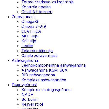
Termo sredstva za izgaranje
Kontrola apetita
Ostali fat burneri
Zdrave masti
Omega-3
Omega 3-6-9
CLA i HCA
MCT ulje
Krill ulje
Lecitin
Tekuća riblja ulja
Ostale zdrave masti
Ashwagandha
Jednokomponentna ashwagandha
Ashwagandha KSM-66®
BIO ashwagandha
Kompleks ashwagandha
Dugovječnost
Kompleksi za dugovječnost
NAD+
Berberin
Resveratrol
Kvercetin