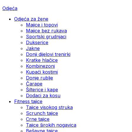
Odjeća
Odjeća za žene
Majice i topovi
Majice bez rukava
Sportski grudnjaci
Dukserice
Jakne
Donji dijelovi trenirki
Kratke hlačice
Kombinezoni
Kupaći kostimi
Donje rublje
Čarape
Šilterice i kape
Dodaci za kosu
Fitness tajice
Tajice visokog struka
Scrunch tajice
Crne tajice
Tajice širokih nogavica
Bešavne tajice