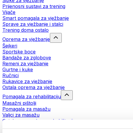
Šipke za vježbanje
Prijenosni sustavi za trening
Vijače
Smart pomagala za vježbanje
Sprave za vježbanje i stalci
Trening doma ostalo
Oprema za vježbanje
Šejkeri
Sportske boce
Bandaže za zglobove
Remeni za vježbanje
Gurtne i kuke
Ručnici
Rukavice za vježbanje
Ostala oprema za vježbanje
Pomagala za rehabilitaciju
Masažni pištolji
Pomagala za masažu
Valjci za masažu
Ostala pomagala za rehabilitaciju
Torbe i ruksaci