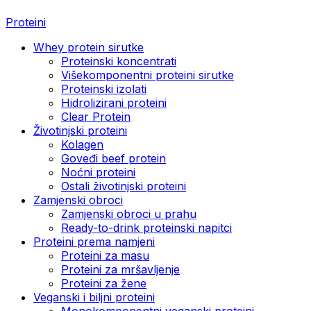
Proteini
Whey protein sirutke
Proteinski koncentrati
Višekomponentni proteini sirutke
Proteinski izolati
Hidrolizirani proteini
Clear Protein
Životinjski proteini
Kolagen
Goveđi beef protein
Noćni proteini
Ostali životinjski proteini
Zamjenski obroci
Zamjenski obroci u prahu
Ready-to-drink proteinski napitci
Proteini prema namjeni
Proteini za masu
Proteini za mršavljenje
Proteini za žene
Veganski i biljni proteini
Monokomponentni veganski proteini