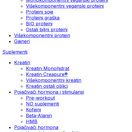
Višekomponentni veganski proteini
Proteini soje
Proteini graška
BIO proteini
Ostali biljni proteini
Višekomponentni protein
Gaineri
Suplementi
Kreatin
Kreatin Monohidrat
Kreatin Creapure®
Višekomponentni kreatin
Kreatin ostali oblici
Pojačivači hormona i stimulansi
Pre-workout
NO suplementi
Kofeini
Beta-Alanin
HMB
Pojačivači hormona