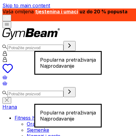
Skip to main content
Vaša omiljena
tjestenina i umaci
uz do 20 % popusta
Popularna pretraživanja
Najprodavanije
Hrana
Popularna pretraživanja
Fitness hrana
Najprodavanije
Orašasti plodovi
Sjemenke
Namazi i paste