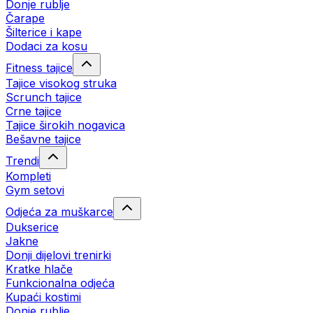
Donje rublje
Čarape
Šilterice i kape
Dodaci za kosu
Fitness tajice
Tajice visokog struka
Scrunch tajice
Crne tajice
Tajice širokih nogavica
Bešavne tajice
Trendi
Kompleti
Gym setovi
Odjeća za muškarce
Dukserice
Jakne
Donji dijelovi trenirki
Kratke hlače
Funkcionalna odjeća
Kupaći kostimi
Donje rublje