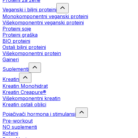
Proteini za žene
Veganski i biljni proteini
Monokomponentni veganski proteini
Višekomponentni veganski proteini
Proteini soje
Proteini graška
BIO proteini
Ostali biljni proteini
Višekomponentni protein
Gaineri
Suplementi
Kreatin
Kreatin Monohidrat
Kreatin Creapure®
Višekomponentni kreatin
Kreatin ostali oblici
Pojačivači hormona i stimulansi
Pre-workout
NO suplementi
Kofeini