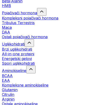
Beta-Alanin
HMB
Pojačivači hormona
Kompleksni pojačivači hormona
Tribulus Terrestris
Maca
DAA
Ostali pojačivači hormona
Ugljikohidrati
Brzi ugljikohidrati
All-in-one proteini
Energetski gelovi
Spori ugljikohidrati
Aminokiseline
BCAA
EAA
Kompleksne aminokiseline
Glutamin
Citrulin
Arginin
Ostale aminokiseline