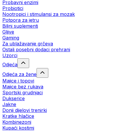
Probavni enzimi
Probiotici
Nootropici i stimulansi za mozak
Potpora za jetru
Biljni suplementi
Gljive
Gaming
Za ublažavanje grčeva
Ostali posebni dodaci prehrani
Uzorci
Odjeća
Odjeća za žene
Majice i topovi
Majice bez rukava
Sportski grudnjaci
Dukserice
Jakne
Donji dijelovi trenirki
Kratke hlačice
Kombinezoni
Kupaći kostimi