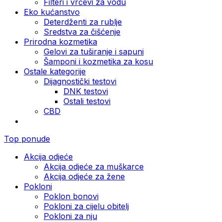
Filteri i vrčevi za vodu
Eko kućanstvo
Deterdženti za rublje
Sredstva za čišćenje
Prirodna kozmetika
Gelovi za tuširanje i sapuni
Šamponi i kozmetika za kosu
Ostale kategorije
Dijagnostički testovi
DNK testovi
Ostali testovi
CBD
Top ponude
Akcija odjeće
Akcija odjeće za muškarce
Akcija odjeće za žene
Pokloni
Poklon bonovi
Pokloni za cijelu obitelj
Pokloni za nju