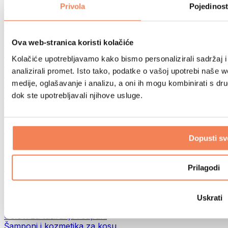
Torbe za hranu i dodaci
Privola
Pojedinost
Fitness torbe
Ruksaci
Oprema prema aktivnosti
Ova web-stranica koristi kolačiće
Trčanje
Kolačiće upotrebljavamo kako bismo personalizirali sadržaj i
Borilački sportovi
analizirali promet. Isto tako, podatke o vašoj upotrebi naše 
Biciklizam
medije, oglašavanje i analizu, a oni ih mogu kombinirati s drug
Joga i pilates
Terapija hladnom vodom
dok ste upotrebljavali njihove usluge.
Plivanje
Planinarenje
Biohacking
Dopusti sv
Terapija crvenim svjetlom
Filteri i vrčevi za vodu
Eko kućanstvo
Prilagodi
Deterdženti za rublje
Sredstva za čišćenje
Uskrati
Prirodna kozmetika
Gelovi za tuširanje i sapuni
Šamponi i kozmetika za kosu