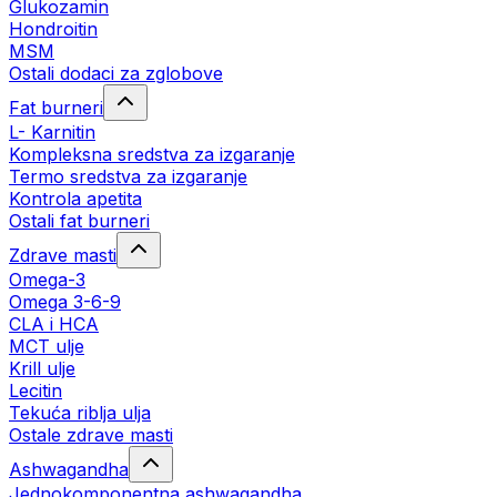
Glukozamin
Hondroitin
MSM
Ostali dodaci za zglobove
Fat burneri
L- Karnitin
Kompleksna sredstva za izgaranje
Termo sredstva za izgaranje
Kontrola apetita
Ostali fat burneri
Zdrave masti
Omega-3
Omega 3-6-9
CLA i HCA
MCT ulje
Krill ulje
Lecitin
Tekuća riblja ulja
Ostale zdrave masti
Ashwagandha
Jednokomponentna ashwagandha