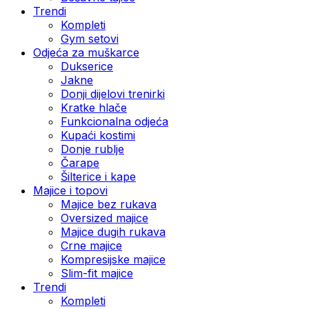
Trendi
Kompleti
Gym setovi
Odjeća za muškarce
Dukserice
Jakne
Donji dijelovi trenirki
Kratke hlače
Funkcionalna odjeća
Kupaći kostimi
Donje rublje
Čarape
Šilterice i kape
Majice i topovi
Majice bez rukava
Oversized majice
Majice dugih rukava
Crne majice
Kompresijske majice
Slim-fit majice
Trendi
Kompleti