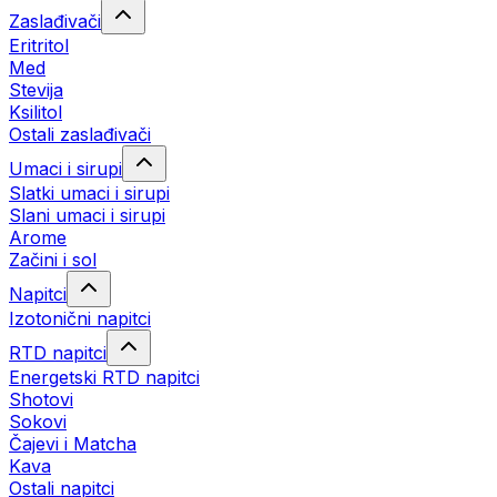
Zaslađivači
Eritritol
Med
Stevija
Ksilitol
Ostali zaslađivači
Umaci i sirupi
Slatki umaci i sirupi
Slani umaci i sirupi
Arome
Začini i sol
Napitci
Izotonični napitci
RTD napitci
Energetski RTD napitci
Shotovi
Sokovi
Čajevi i Matcha
Kava
Ostali napitci