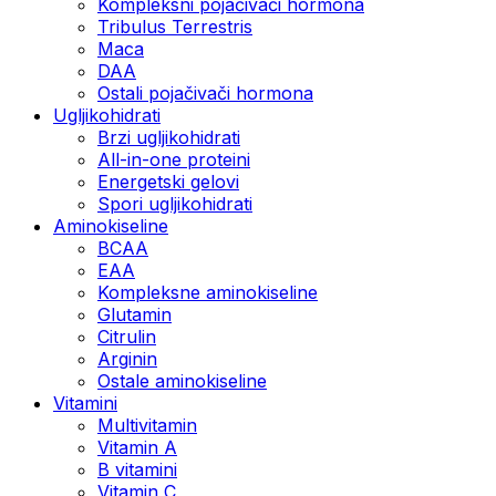
Kompleksni pojačivači hormona
Tribulus Terrestris
Maca
DAA
Ostali pojačivači hormona
Ugljikohidrati
Brzi ugljikohidrati
All-in-one proteini
Energetski gelovi
Spori ugljikohidrati
Aminokiseline
BCAA
EAA
Kompleksne aminokiseline
Glutamin
Citrulin
Arginin
Ostale aminokiseline
Vitamini
Multivitamin
Vitamin A
B vitamini
Vitamin C