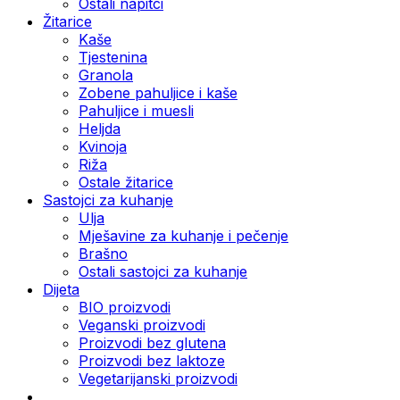
Ostali napitci
Žitarice
Kaše
Tjestenina
Granola
Zobene pahuljice i kaše
Pahuljice i muesli
Heljda
Kvinoja
Riža
Ostale žitarice
Sastojci za kuhanje
Ulja
Mješavine za kuhanje i pečenje
Brašno
Ostali sastojci za kuhanje
Dijeta
BIO proizvodi
Veganski proizvodi
Proizvodi bez glutena
Proizvodi bez laktoze
Vegetarijanski proizvodi