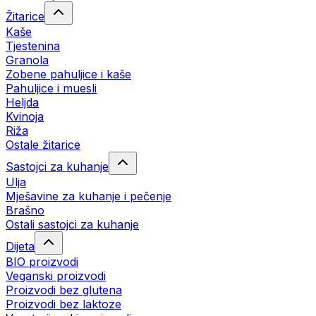
Žitarice
Kaše
Tjestenina
Granola
Zobene pahuljice i kaše
Pahuljice i muesli
Heljda
Kvinoja
Riža
Ostale žitarice
Sastojci za kuhanje
Ulja
Mješavine za kuhanje i pečenje
Brašno
Ostali sastojci za kuhanje
Dijeta
BIO proizvodi
Veganski proizvodi
Proizvodi bez glutena
Proizvodi bez laktoze