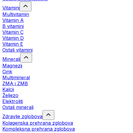
Vitamini
Multivitamin
Vitamin A
B vitamini
Vitamin C
Vitamin D
Vitamin E
Ostali vitamini
Minerali
Magnezij
Cink
Multimineral
ZMA i ZMB
Kalcij
Željezo
Elektroliti
Ostali minerali
Zdravlje zglobova
Kolagenska prehrana zglobova
Kompleksna prehrana zglobova