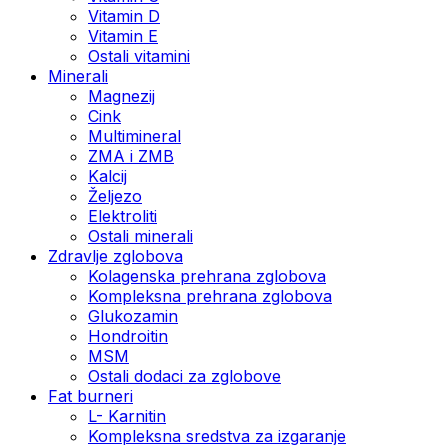
Vitamin D
Vitamin E
Ostali vitamini
Minerali
Magnezij
Cink
Multimineral
ZMA i ZMB
Kalcij
Željezo
Elektroliti
Ostali minerali
Zdravlje zglobova
Kolagenska prehrana zglobova
Kompleksna prehrana zglobova
Glukozamin
Hondroitin
MSM
Ostali dodaci za zglobove
Fat burneri
L- Karnitin
Kompleksna sredstva za izgaranje