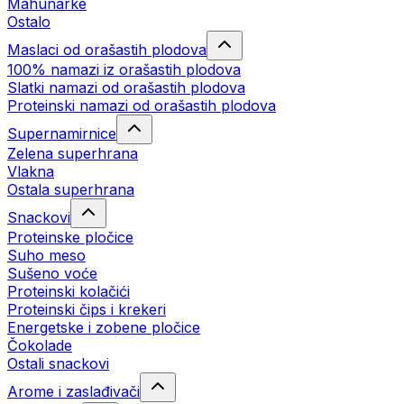
Mahunarke
Ostalo
Maslaci od orašastih plodova
100% namazi iz orašastih plodova
Slatki namazi od orašastih plodova
Proteinski namazi od orašastih plodova
Supernamirnice
Zelena superhrana
Vlakna
Ostala superhrana
Snackovi
Proteinske pločice
Suho meso
Sušeno voće
Proteinski kolačići
Proteinski čips i krekeri
Energetske i zobene pločice
Čokolade
Ostali snackovi
Arome i zaslađivači