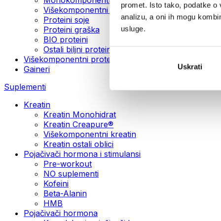
promet. Isto tako, podatke o 
Višekomponentni veganski proteini
analizu, a oni ih mogu kombini
Proteini soje
usluge.
Proteini graška
BIO proteini
Ostali biljni proteini
Višekomponentni protein
Uskrati
Gaineri
Suplementi
Kreatin
Kreatin Monohidrat
Kreatin Creapure®
Višekomponentni kreatin
Kreatin ostali oblici
Pojačivači hormona i stimulansi
Pre-workout
NO suplementi
Kofeini
Beta-Alanin
HMB
Pojačivači hormona