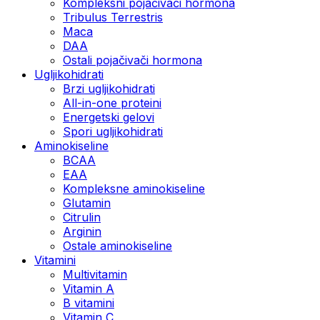
Kompleksni pojačivači hormona
Tribulus Terrestris
Maca
DAA
Ostali pojačivači hormona
Ugljikohidrati
Brzi ugljikohidrati
All-in-one proteini
Energetski gelovi
Spori ugljikohidrati
Aminokiseline
BCAA
EAA
Kompleksne aminokiseline
Glutamin
Citrulin
Arginin
Ostale aminokiseline
Vitamini
Multivitamin
Vitamin A
B vitamini
Vitamin C