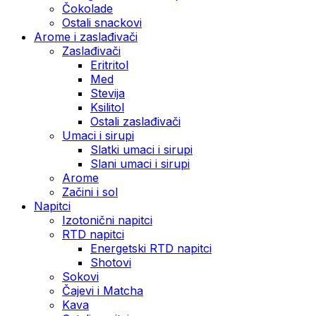
Čokolade
Ostali snackovi
Arome i zaslađivači
Zaslađivači
Eritritol
Med
Stevija
Ksilitol
Ostali zaslađivači
Umaci i sirupi
Slatki umaci i sirupi
Slani umaci i sirupi
Arome
Začini i sol
Napitci
Izotonični napitci
RTD napitci
Energetski RTD napitci
Shotovi
Sokovi
Čajevi i Matcha
Kava