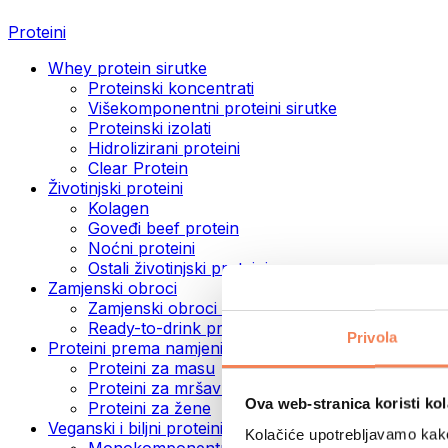
Proteini
Whey protein sirutke
Proteinski koncentrati
Višekomponentni proteini sirutke
Proteinski izolati
Hidrolizirani proteini
Clear Protein
Životinjski proteini
Kolagen
Goveđi beef protein
Noćni proteini
Ostali životinjski proteini
Zamjenski obroci
Zamjenski obroci u prahu
Ready-to-drink proteinski napitci
Privola
Proteini prema namjeni
Proteini za masu
Proteini za mršavljenje
Ova web-stranica koristi kol
Proteini za žene
Veganski i biljni proteini
Kolačiće upotrebljavamo kako 
Monokomponentni veganski proteini