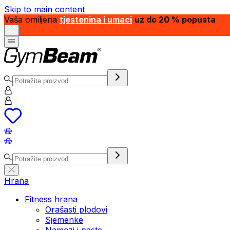
Skip to main content
Vaša omiljena
tjestenina i umaci
uz do 20 % popusta
Hrana
Fitness hrana
Orašasti plodovi
Sjemenke
Namazi i paste