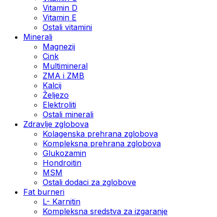
Vitamin D
Vitamin E
Ostali vitamini
Minerali
Magnezij
Cink
Multimineral
ZMA i ZMB
Kalcij
Željezo
Elektroliti
Ostali minerali
Zdravlje zglobova
Kolagenska prehrana zglobova
Kompleksna prehrana zglobova
Glukozamin
Hondroitin
MSM
Ostali dodaci za zglobove
Fat burneri
L- Karnitin
Kompleksna sredstva za izgaranje