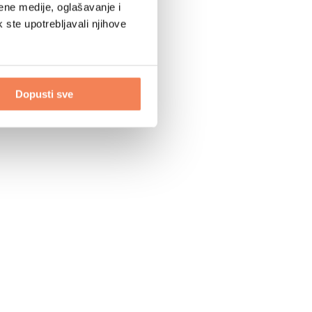
ene medije, oglašavanje i
k ste upotrebljavali njihove
Dopusti sve