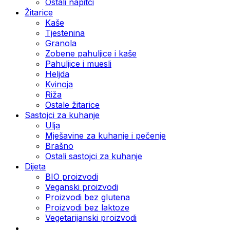
Ostali napitci
Žitarice
Kaše
Tjestenina
Granola
Zobene pahuljice i kaše
Pahuljice i muesli
Heljda
Kvinoja
Riža
Ostale žitarice
Sastojci za kuhanje
Ulja
Mješavine za kuhanje i pečenje
Brašno
Ostali sastojci za kuhanje
Dijeta
BIO proizvodi
Veganski proizvodi
Proizvodi bez glutena
Proizvodi bez laktoze
Vegetarijanski proizvodi