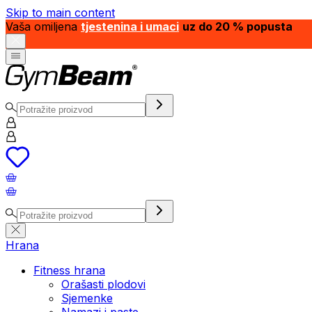
Skip to main content
Vaša omiljena
tjestenina i umaci
uz do 20 % popusta
Hrana
Fitness hrana
Orašasti plodovi
Sjemenke
Namazi i paste