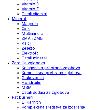
Vitamin D
Vitamin E
Ostali vitamini
Minerali
Magnezij
Cink
Multimineral
ZMA i ZMB
Kalcij
Željezo
Elektroliti
Ostali minerali
Zdravlje zglobova
Kolagenska prehrana zglobova
Kompleksna prehrana zglobova
Glukozamin
Hondroitin
MSM
Ostali dodaci za zglobove
Fat burneri
L- Karnitin
Kompleksna sredstva za izgaranje