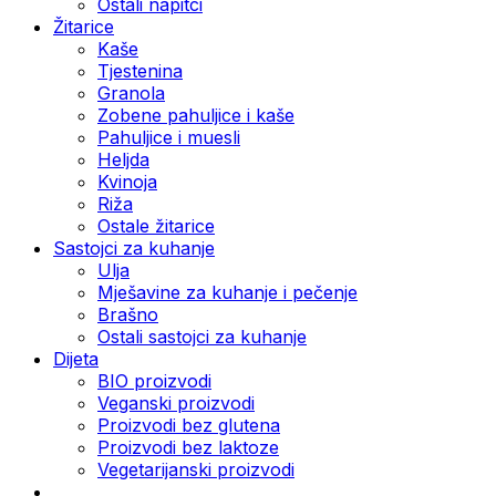
Ostali napitci
Žitarice
Kaše
Tjestenina
Granola
Zobene pahuljice i kaše
Pahuljice i muesli
Heljda
Kvinoja
Riža
Ostale žitarice
Sastojci za kuhanje
Ulja
Mješavine za kuhanje i pečenje
Brašno
Ostali sastojci za kuhanje
Dijeta
BIO proizvodi
Veganski proizvodi
Proizvodi bez glutena
Proizvodi bez laktoze
Vegetarijanski proizvodi