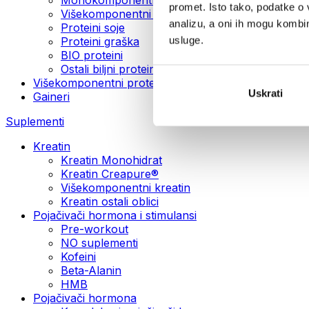
promet. Isto tako, podatke o 
Višekomponentni veganski proteini
analizu, a oni ih mogu kombini
Proteini soje
usluge.
Proteini graška
BIO proteini
Ostali biljni proteini
Višekomponentni protein
Uskrati
Gaineri
Suplementi
Kreatin
Kreatin Monohidrat
Kreatin Creapure®
Višekomponentni kreatin
Kreatin ostali oblici
Pojačivači hormona i stimulansi
Pre-workout
NO suplementi
Kofeini
Beta-Alanin
HMB
Pojačivači hormona