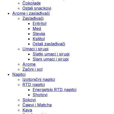
Čokolade
Ostali snackovi
Arome i zaslađivači
Zaslađivači
Eritritol
Med
Stevija
Ksilitol
Ostali zaslađivači
Umaci i sirupi
Slatki umaci i sirupi
Slani umaci i sirupi
Arome
Začini i sol
Napitci
Izotonični napitci
RTD napitci
Energetski RTD napitci
Shotovi
Sokovi
Čajevi i Matcha
Kava