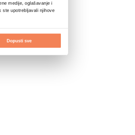
ene medije, oglašavanje i
k ste upotrebljavali njihove
Dopusti sve