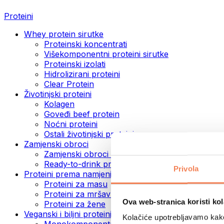
Proteini
Whey protein sirutke
Proteinski koncentrati
Višekomponentni proteini sirutke
Proteinski izolati
Hidrolizirani proteini
Clear Protein
Životinjski proteini
Kolagen
Goveđi beef protein
Noćni proteini
Ostali životinjski proteini
Zamjenski obroci
Zamjenski obroci u prahu
Ready-to-drink proteinski napitci
Privola
Proteini prema namjeni
Proteini za masu
Proteini za mršavljenje
Ova web-stranica koristi kol
Proteini za žene
Veganski i biljni proteini
Kolačiće upotrebljavamo kako 
Monokomponentni veganski proteini