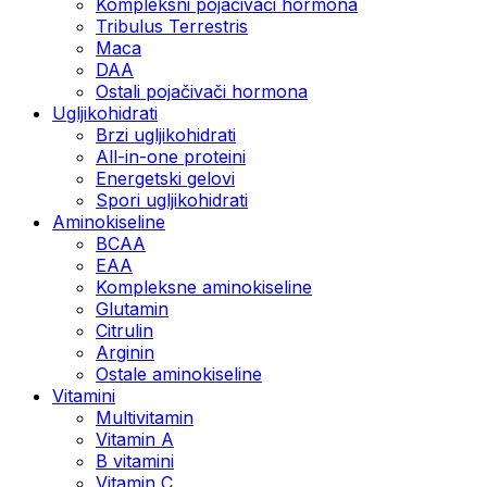
Kompleksni pojačivači hormona
Tribulus Terrestris
Maca
DAA
Ostali pojačivači hormona
Ugljikohidrati
Brzi ugljikohidrati
All-in-one proteini
Energetski gelovi
Spori ugljikohidrati
Aminokiseline
BCAA
EAA
Kompleksne aminokiseline
Glutamin
Citrulin
Arginin
Ostale aminokiseline
Vitamini
Multivitamin
Vitamin A
B vitamini
Vitamin C