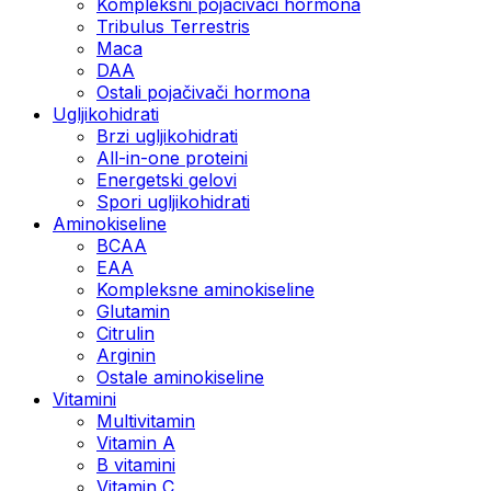
Kompleksni pojačivači hormona
Tribulus Terrestris
Maca
DAA
Ostali pojačivači hormona
Ugljikohidrati
Brzi ugljikohidrati
All-in-one proteini
Energetski gelovi
Spori ugljikohidrati
Aminokiseline
BCAA
EAA
Kompleksne aminokiseline
Glutamin
Citrulin
Arginin
Ostale aminokiseline
Vitamini
Multivitamin
Vitamin A
B vitamini
Vitamin C