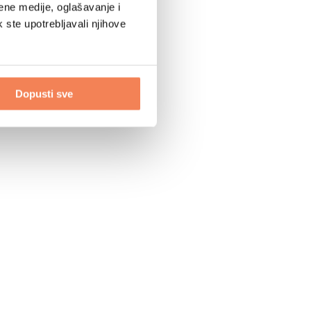
ene medije, oglašavanje i
k ste upotrebljavali njihove
Dopusti sve