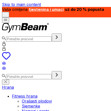
Skip to main content
Vaša omiljena
tjestenina i umaci
uz do 20 % popusta
Hrana
Fitness hrana
Orašasti plodovi
Sjemenke
Namazi i paste