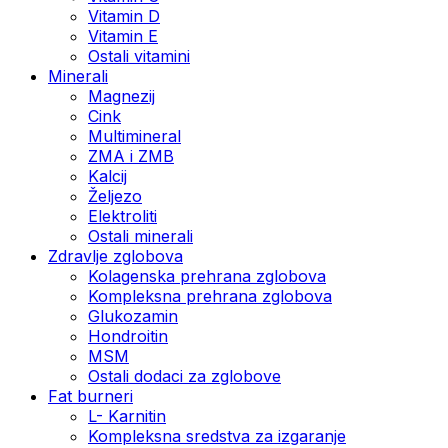
Vitamin D
Vitamin E
Ostali vitamini
Minerali
Magnezij
Cink
Multimineral
ZMA i ZMB
Kalcij
Željezo
Elektroliti
Ostali minerali
Zdravlje zglobova
Kolagenska prehrana zglobova
Kompleksna prehrana zglobova
Glukozamin
Hondroitin
MSM
Ostali dodaci za zglobove
Fat burneri
L- Karnitin
Kompleksna sredstva za izgaranje