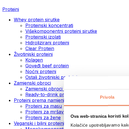
Proteini
Whey protein sirutke
Proteinski koncentrati
Višekomponentni proteini sirutke
Proteinski izolati
Hidrolizirani proteini
Clear Protein
Životinjski proteini
Kolagen
Goveđi beef protein
Noćni proteini
Ostali životinjski proteini
Zamjenski obroci
Zamjenski obroci u prahu
Ready-to-drink proteinski napitci
Privola
Proteini prema namjeni
Proteini za masu
Proteini za mršavljenje
Ova web-stranica koristi kol
Proteini za žene
Veganski i biljni proteini
Kolačiće upotrebljavamo kako 
Monokomponentni veganski proteini