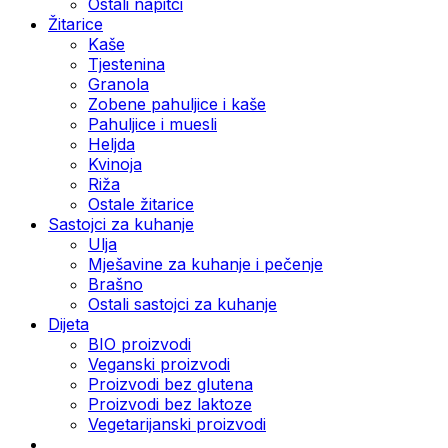
Ostali napitci
Žitarice
Kaše
Tjestenina
Granola
Zobene pahuljice i kaše
Pahuljice i muesli
Heljda
Kvinoja
Riža
Ostale žitarice
Sastojci za kuhanje
Ulja
Mješavine za kuhanje i pečenje
Brašno
Ostali sastojci za kuhanje
Dijeta
BIO proizvodi
Veganski proizvodi
Proizvodi bez glutena
Proizvodi bez laktoze
Vegetarijanski proizvodi