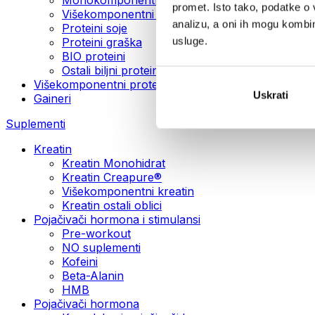
promet. Isto tako, podatke o 
Višekomponentni veganski proteini
analizu, a oni ih mogu kombini
Proteini soje
usluge.
Proteini graška
BIO proteini
Ostali biljni proteini
Višekomponentni protein
Uskrati
Gaineri
Suplementi
Kreatin
Kreatin Monohidrat
Kreatin Creapure®
Višekomponentni kreatin
Kreatin ostali oblici
Pojačivači hormona i stimulansi
Pre-workout
NO suplementi
Kofeini
Beta-Alanin
HMB
Pojačivači hormona