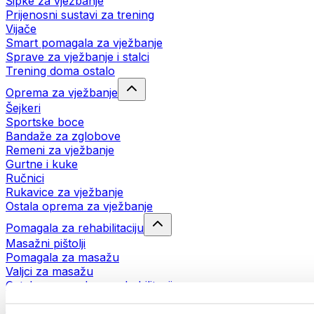
Šipke za vježbanje
Prijenosni sustavi za trening
Vijače
Smart pomagala za vježbanje
Sprave za vježbanje i stalci
Trening doma ostalo
Oprema za vježbanje
Šejkeri
Sportske boce
Bandaže za zglobove
Remeni za vježbanje
Gurtne i kuke
Ručnici
Rukavice za vježbanje
Ostala oprema za vježbanje
Pomagala za rehabilitaciju
Masažni pištolji
Pomagala za masažu
Valjci za masažu
Ostala pomagala za rehabilitaciju
Torbe i ruksaci