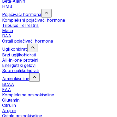
Beta-Alanin
HMB
Pojačivači hormona
Kompleksni pojačivači hormona
Tribulus Terrestris
Maca
DAA
Ostali pojačivači hormona
Ugljikohidrati
Brzi ugljikohidrati
All-in-one proteini
Energetski gelovi
Spori ugljikohidrati
Aminokiseline
BCAA
EAA
Kompleksne aminokiseline
Glutamin
Citrulin
Arginin
Ostale aminokiseline