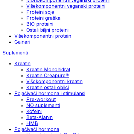
Višekomponentni veganski proteini
Proteini soje
Proteini graška
BIO proteini
Ostali biljni proteini
Višekomponentni protein
Gaineri
Suplementi
Kreatin
Kreatin Monohidrat
Kreatin Creapure®
Višekomponentni kreatin
Kreatin ostali oblici
Pojačivači hormona i stimulansi
Pre-workout
NO suplementi
Kofeini
Beta-Alanin
HMB
Pojačivači hormona