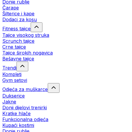
Donje rublje
Čarape
Šilterice i kape
Dodaci za kosu
Fitness tajice
Tajice visokog struka
Scrunch tajice
Crne tajice
Tajice širokih nogavica
Bešavne tajice
Trendi
Kompleti
Gym setovi
Odjeća za muškarce
Dukserice
Jakne
Donji dijelovi trenirki
Kratke hlače
Funkcionalna odjeća
Kupaći kostimi
Donje rublje