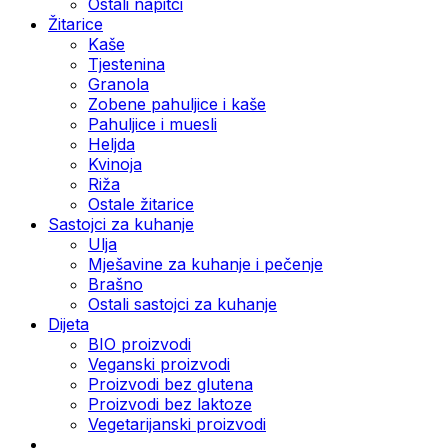
Ostali napitci
Žitarice
Kaše
Tjestenina
Granola
Zobene pahuljice i kaše
Pahuljice i muesli
Heljda
Kvinoja
Riža
Ostale žitarice
Sastojci za kuhanje
Ulja
Mješavine za kuhanje i pečenje
Brašno
Ostali sastojci za kuhanje
Dijeta
BIO proizvodi
Veganski proizvodi
Proizvodi bez glutena
Proizvodi bez laktoze
Vegetarijanski proizvodi