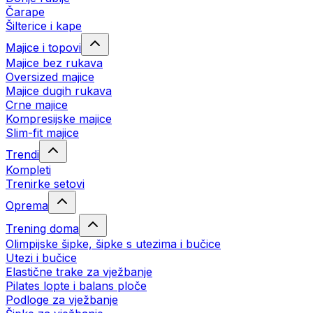
Čarape
Šilterice i kape
Majice i topovi
Majice bez rukava
Oversized majice
Majice dugih rukava
Crne majice
Kompresijske majice
Slim-fit majice
Trendi
Kompleti
Trenirke setovi
Oprema
Trening doma
Olimpijske šipke, šipke s utezima i bučice
Utezi i bučice
Elastične trake za vježbanje
Pilates lopte i balans ploče
Podloge za vježbanje