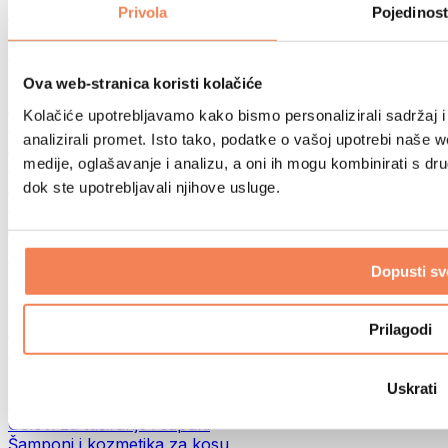
Torbe za hranu i dodaci
Privola
Pojedinost
Fitness torbe
Ruksaci
Oprema prema aktivnosti
Ova web-stranica koristi kolačiće
Trčanje
Kolačiće upotrebljavamo kako bismo personalizirali sadržaj i
Borilački sportovi
analizirali promet. Isto tako, podatke o vašoj upotrebi naše 
Biciklizam
medije, oglašavanje i analizu, a oni ih mogu kombinirati s drug
Joga i pilates
Terapija hladnom vodom
dok ste upotrebljavali njihove usluge.
Plivanje
Planinarenje
Biohacking
Dopusti sv
Terapija crvenim svjetlom
Filteri i vrčevi za vodu
Eko kućanstvo
Prilagodi
Deterdženti za rublje
Sredstva za čišćenje
Uskrati
Prirodna kozmetika
Gelovi za tuširanje i sapuni
Šamponi i kozmetika za kosu