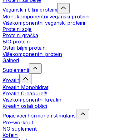
Proteini za žene
Veganski i biljni proteini
Monokomponentni veganski proteini
Višekomponentni veganski proteini
Proteini soje
Proteini graška
BIO proteini
Ostali biljni proteini
Višekomponentni protein
Gaineri
Suplementi
Kreatin
Kreatin Monohidrat
Kreatin Creapure®
Višekomponentni kreatin
Kreatin ostali oblici
Pojačivači hormona i stimulansi
Pre-workout
NO suplementi
Kofeini