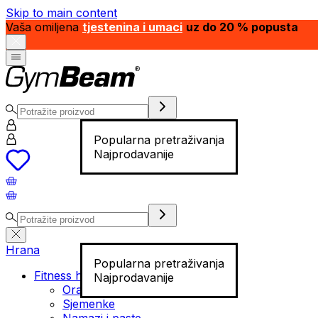
Skip to main content
Vaša omiljena
tjestenina i umaci
uz do 20 % popusta
Popularna pretraživanja
Najprodavanije
Hrana
Popularna pretraživanja
Fitness hrana
Najprodavanije
Orašasti plodovi
Sjemenke
Namazi i paste