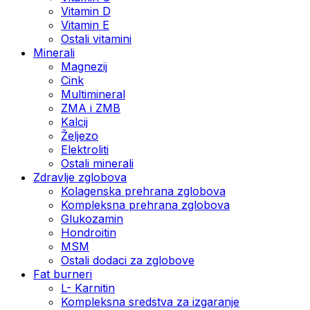
Vitamin D
Vitamin E
Ostali vitamini
Minerali
Magnezij
Cink
Multimineral
ZMA i ZMB
Kalcij
Željezo
Elektroliti
Ostali minerali
Zdravlje zglobova
Kolagenska prehrana zglobova
Kompleksna prehrana zglobova
Glukozamin
Hondroitin
MSM
Ostali dodaci za zglobove
Fat burneri
L- Karnitin
Kompleksna sredstva za izgaranje