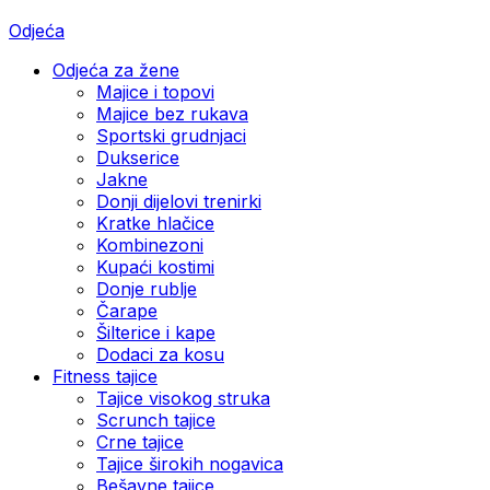
Odjeća
Odjeća za žene
Majice i topovi
Majice bez rukava
Sportski grudnjaci
Dukserice
Jakne
Donji dijelovi trenirki
Kratke hlačice
Kombinezoni
Kupaći kostimi
Donje rublje
Čarape
Šilterice i kape
Dodaci za kosu
Fitness tajice
Tajice visokog struka
Scrunch tajice
Crne tajice
Tajice širokih nogavica
Bešavne tajice