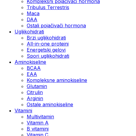
Kompleksni pojačivači hormona
Tribulus Terrestris
Maca
DAA
Ostali pojačivači hormona
Ugljikohidrati
Brzi ugljikohidrati
All-in-one proteini
Energetski gelovi
Spori ugljikohidrati
Aminokiseline
BCAA
EAA
Kompleksne aminokiseline
Glutamin
Citrulin
Arginin
Ostale aminokiseline
Vitamini
Multivitamin
Vitamin A
B vitamini
Vitamin C