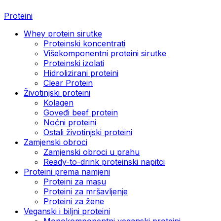
Proteini
Whey protein sirutke
Proteinski koncentrati
Višekomponentni proteini sirutke
Proteinski izolati
Hidrolizirani proteini
Clear Protein
Životinjski proteini
Kolagen
Goveđi beef protein
Noćni proteini
Ostali životinjski proteini
Zamjenski obroci
Zamjenski obroci u prahu
Ready-to-drink proteinski napitci
Proteini prema namjeni
Proteini za masu
Proteini za mršavljenje
Proteini za žene
Veganski i biljni proteini
Monokomponentni veganski proteini