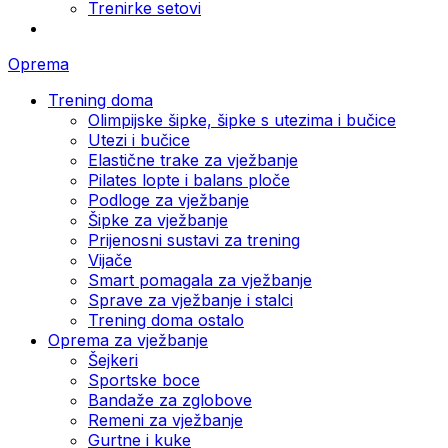
Trenirke setovi
Oprema
Trening doma
Olimpijske šipke, šipke s utezima i bučice
Utezi i bučice
Elastične trake za vježbanje
Pilates lopte i balans ploče
Podloge za vježbanje
Šipke za vježbanje
Prijenosni sustavi za trening
Vijače
Smart pomagala za vježbanje
Sprave za vježbanje i stalci
Trening doma ostalo
Oprema za vježbanje
Šejkeri
Sportske boce
Bandaže za zglobove
Remeni za vježbanje
Gurtne i kuke