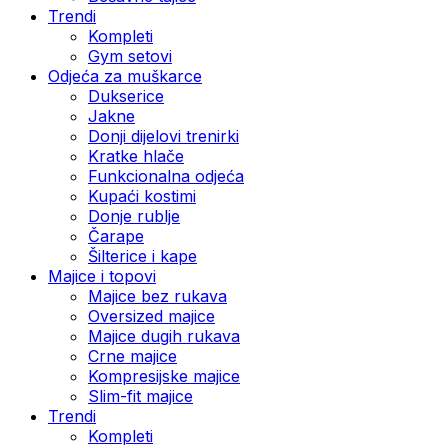
Trendi
Kompleti
Gym setovi
Odjeća za muškarce
Dukserice
Jakne
Donji dijelovi trenirki
Kratke hlače
Funkcionalna odjeća
Kupaći kostimi
Donje rublje
Čarape
Šilterice i kape
Majice i topovi
Majice bez rukava
Oversized majice
Majice dugih rukava
Crne majice
Kompresijske majice
Slim-fit majice
Trendi
Kompleti