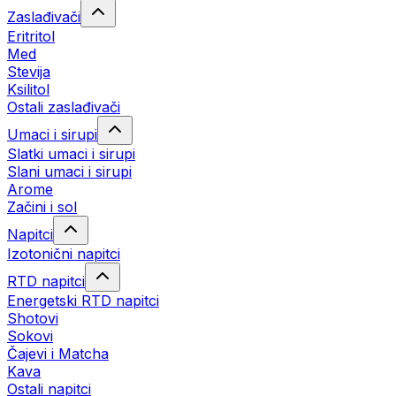
Zaslađivači
Eritritol
Med
Stevija
Ksilitol
Ostali zaslađivači
Umaci i sirupi
Slatki umaci i sirupi
Slani umaci i sirupi
Arome
Začini i sol
Napitci
Izotonični napitci
RTD napitci
Energetski RTD napitci
Shotovi
Sokovi
Čajevi i Matcha
Kava
Ostali napitci