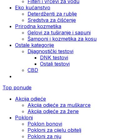
Filteri i vrčevi za vodu
Eko kućanstvo
Deterdženti za rublje
Sredstva za čišćenje
Prirodna kozmetika
Gelovi za tuširanje i sapuni
Šamponi i kozmetika za kosu
Ostale kategorije
Dijagnostički testovi
DNK testovi
Ostali testovi
CBD
Top ponude
Akcija odjeće
Akcija odjeće za muškarce
Akcija odjeće za žene
Pokloni
Poklon bonovi
Pokloni za cijelu obitelj
Pokloni za nju