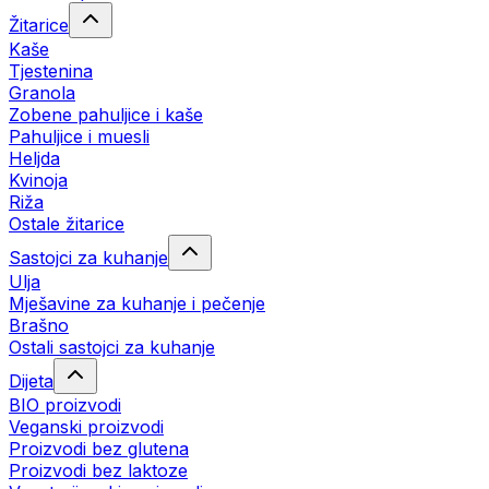
Žitarice
Kaše
Tjestenina
Granola
Zobene pahuljice i kaše
Pahuljice i muesli
Heljda
Kvinoja
Riža
Ostale žitarice
Sastojci za kuhanje
Ulja
Mješavine za kuhanje i pečenje
Brašno
Ostali sastojci za kuhanje
Dijeta
BIO proizvodi
Veganski proizvodi
Proizvodi bez glutena
Proizvodi bez laktoze