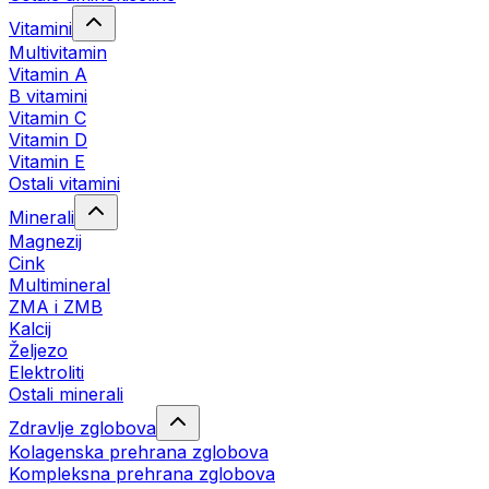
Vitamini
Multivitamin
Vitamin A
B vitamini
Vitamin C
Vitamin D
Vitamin E
Ostali vitamini
Minerali
Magnezij
Cink
Multimineral
ZMA i ZMB
Kalcij
Željezo
Elektroliti
Ostali minerali
Zdravlje zglobova
Kolagenska prehrana zglobova
Kompleksna prehrana zglobova