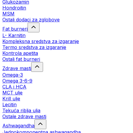
Glukozamin
Hondroitin
MSM
Ostali dodaci za zglobove
Fat burneri
L- Karnitin
Kompleksna sredstva za izgaranje
Termo sredstva za izgaranje
Kontrola apetita
Ostali fat burneri
Zdrave masti
Omega-3
Omega 3-6-9
CLA i HCA
MCT ulje
Krill ulje
Lecitin
Tekuća riblja ulja
Ostale zdrave masti
Ashwagandha
Jednokomponentna ashwagandha