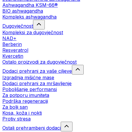
Ashwagandha KSM-66®
BIO ashwagandha
Kompleks ashwagandha
Dugovječnost
Kompleksi za dugovječnost
NAD+
Berberin
Resveratrol
Kvercetin
Ostalo proizvodi za dugovječnost
Dodaci prehrani za vaše ciljeve
Izgradnja mišićne mase
Dodaci prehrani za mršavljenje
Poboljšanje performansi
Za potporu imuniteta
Podrška regeneraciji
Za bolji san
Kosa, koža i nokti
Protiv stresa
Ostali prehrambeni dodaci