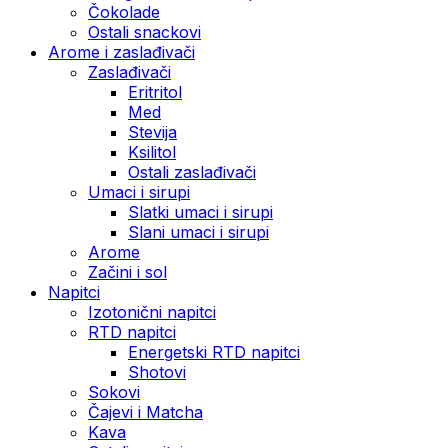
Čokolade
Ostali snackovi
Arome i zaslađivači
Zaslađivači
Eritritol
Med
Stevija
Ksilitol
Ostali zaslađivači
Umaci i sirupi
Slatki umaci i sirupi
Slani umaci i sirupi
Arome
Začini i sol
Napitci
Izotonični napitci
RTD napitci
Energetski RTD napitci
Shotovi
Sokovi
Čajevi i Matcha
Kava