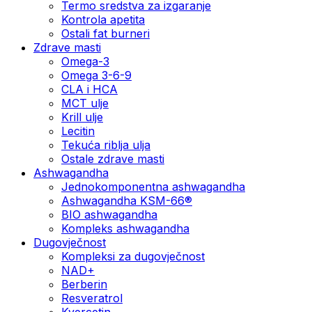
Termo sredstva za izgaranje
Kontrola apetita
Ostali fat burneri
Zdrave masti
Omega-3
Omega 3-6-9
CLA i HCA
MCT ulje
Krill ulje
Lecitin
Tekuća riblja ulja
Ostale zdrave masti
Ashwagandha
Jednokomponentna ashwagandha
Ashwagandha KSM-66®
BIO ashwagandha
Kompleks ashwagandha
Dugovječnost
Kompleksi za dugovječnost
NAD+
Berberin
Resveratrol
Kvercetin