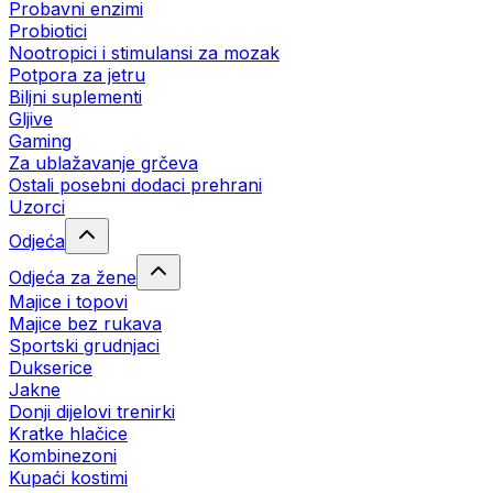
Probavni enzimi
Probiotici
Nootropici i stimulansi za mozak
Potpora za jetru
Biljni suplementi
Gljive
Gaming
Za ublažavanje grčeva
Ostali posebni dodaci prehrani
Uzorci
Odjeća
Odjeća za žene
Majice i topovi
Majice bez rukava
Sportski grudnjaci
Dukserice
Jakne
Donji dijelovi trenirki
Kratke hlačice
Kombinezoni
Kupaći kostimi