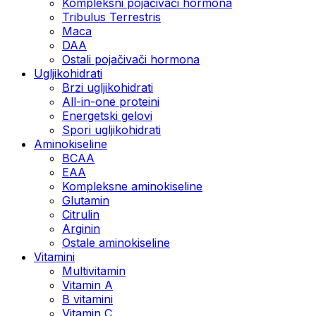
Kompleksni pojačivači hormona
Tribulus Terrestris
Maca
DAA
Ostali pojačivači hormona
Ugljikohidrati
Brzi ugljikohidrati
All-in-one proteini
Energetski gelovi
Spori ugljikohidrati
Aminokiseline
BCAA
EAA
Kompleksne aminokiseline
Glutamin
Citrulin
Arginin
Ostale aminokiseline
Vitamini
Multivitamin
Vitamin A
B vitamini
Vitamin C