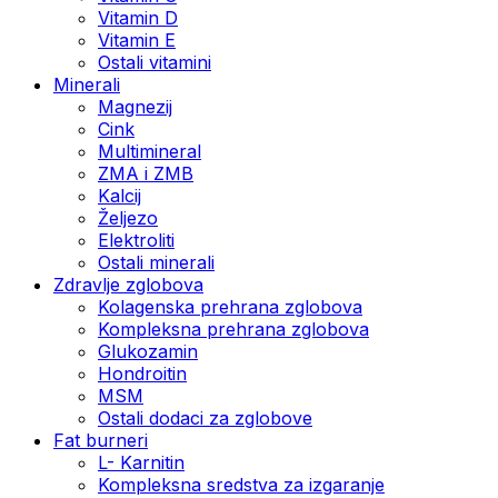
Vitamin D
Vitamin E
Ostali vitamini
Minerali
Magnezij
Cink
Multimineral
ZMA i ZMB
Kalcij
Željezo
Elektroliti
Ostali minerali
Zdravlje zglobova
Kolagenska prehrana zglobova
Kompleksna prehrana zglobova
Glukozamin
Hondroitin
MSM
Ostali dodaci za zglobove
Fat burneri
L- Karnitin
Kompleksna sredstva za izgaranje