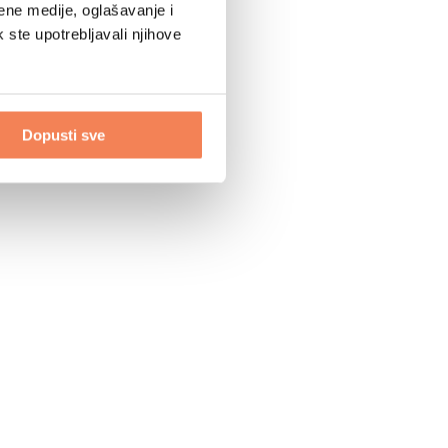
ene medije, oglašavanje i
k ste upotrebljavali njihove
Dopusti sve