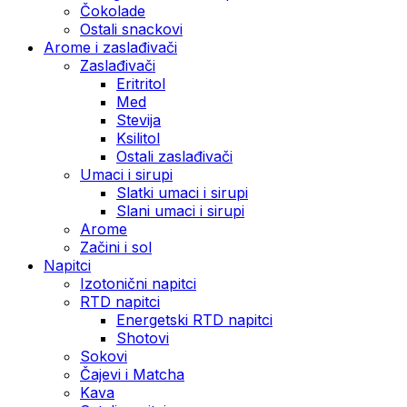
Čokolade
Ostali snackovi
Arome i zaslađivači
Zaslađivači
Eritritol
Med
Stevija
Ksilitol
Ostali zaslađivači
Umaci i sirupi
Slatki umaci i sirupi
Slani umaci i sirupi
Arome
Začini i sol
Napitci
Izotonični napitci
RTD napitci
Energetski RTD napitci
Shotovi
Sokovi
Čajevi i Matcha
Kava