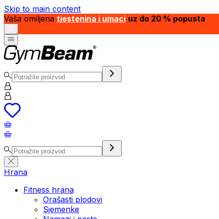
Skip to main content
Vaša omiljena
tjestenina i umaci
uz do 20 % popusta
Hrana
Fitness hrana
Orašasti plodovi
Sjemenke
Namazi i paste