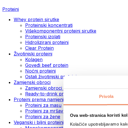
Proteini
Whey protein sirutke
Proteinski koncentrati
Višekomponentni proteini sirutke
Proteinski izolati
Hidrolizirani proteini
Clear Protein
Životinjski proteini
Kolagen
Goveđi beef protein
Noćni proteini
Ostali životinjski proteini
Zamjenski obroci
Zamjenski obroci u prahu
Ready-to-drink proteinski napitci
Privola
Proteini prema namjeni
Proteini za masu
Proteini za mršavljenje
Ova web-stranica koristi kol
Proteini za žene
Veganski i biljni proteini
Kolačiće upotrebljavamo kako 
Monokomponentni veganski proteini