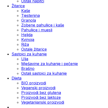
Ostali napitci
Žitarice
Kaše
Tjestenina
Granola
Zobene pahuljice i kaše
Pahuljice i muesli
Heljda
Kvinoja
Riža
Ostale žitarice
Sastojci za kuhanje
Ulja
Mješavine za kuhanje i pečenje
Brašno
Ostali sastojci za kuhanje
Dijeta
BIO proizvodi
Veganski proizvodi
Proizvodi bez glutena
Proizvodi bez laktoze
Vegetarijanski proizvodi