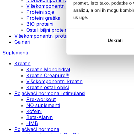
promet. Isto tako, podatke o 
Višekomponentni veganski proteini
analizu, a oni ih mogu kombini
Proteini soje
usluge.
Proteini graška
BIO proteini
Ostali biljni proteini
Višekomponentni protein
Uskrati
Gaineri
Suplementi
Kreatin
Kreatin Monohidrat
Kreatin Creapure®
Višekomponentni kreatin
Kreatin ostali oblici
Pojačivači hormona i stimulansi
Pre-workout
NO suplementi
Kofeini
Beta-Alanin
HMB
Pojačivači hormona