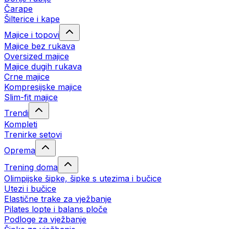
Čarape
Šilterice i kape
Majice i topovi
Majice bez rukava
Oversized majice
Majice dugih rukava
Crne majice
Kompresijske majice
Slim-fit majice
Trendi
Kompleti
Trenirke setovi
Oprema
Trening doma
Olimpijske šipke, šipke s utezima i bučice
Utezi i bučice
Elastične trake za vježbanje
Pilates lopte i balans ploče
Podloge za vježbanje