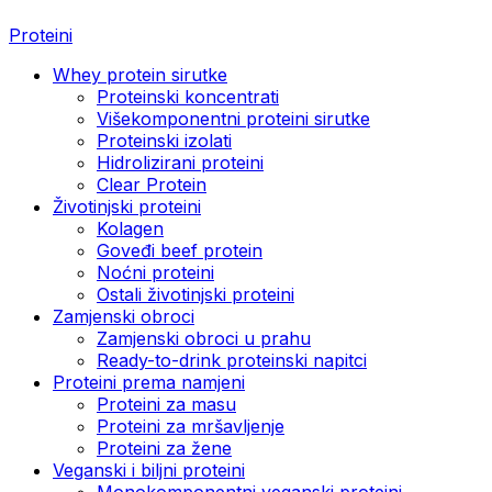
Proteini
Whey protein sirutke
Proteinski koncentrati
Višekomponentni proteini sirutke
Proteinski izolati
Hidrolizirani proteini
Clear Protein
Životinjski proteini
Kolagen
Goveđi beef protein
Noćni proteini
Ostali životinjski proteini
Zamjenski obroci
Zamjenski obroci u prahu
Ready-to-drink proteinski napitci
Proteini prema namjeni
Proteini za masu
Proteini za mršavljenje
Proteini za žene
Veganski i biljni proteini
Monokomponentni veganski proteini