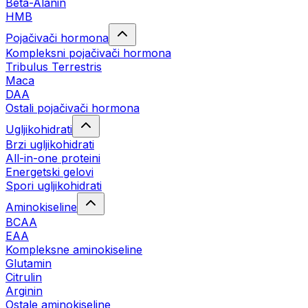
Beta-Alanin
HMB
Pojačivači hormona
Kompleksni pojačivači hormona
Tribulus Terrestris
Maca
DAA
Ostali pojačivači hormona
Ugljikohidrati
Brzi ugljikohidrati
All-in-one proteini
Energetski gelovi
Spori ugljikohidrati
Aminokiseline
BCAA
EAA
Kompleksne aminokiseline
Glutamin
Citrulin
Arginin
Ostale aminokiseline