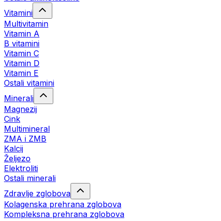
Vitamini
Multivitamin
Vitamin A
B vitamini
Vitamin C
Vitamin D
Vitamin E
Ostali vitamini
Minerali
Magnezij
Cink
Multimineral
ZMA i ZMB
Kalcij
Željezo
Elektroliti
Ostali minerali
Zdravlje zglobova
Kolagenska prehrana zglobova
Kompleksna prehrana zglobova