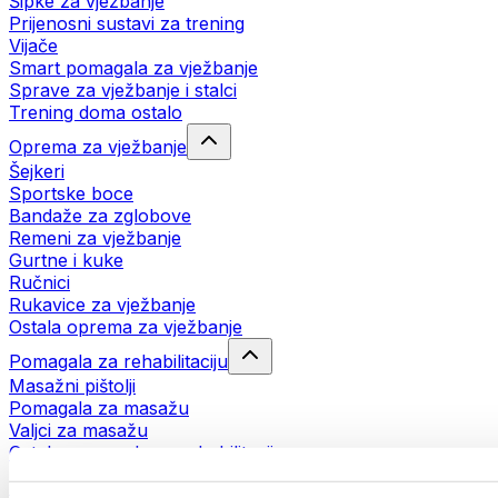
Šipke za vježbanje
Prijenosni sustavi za trening
Vijače
Smart pomagala za vježbanje
Sprave za vježbanje i stalci
Trening doma ostalo
Oprema za vježbanje
Šejkeri
Sportske boce
Bandaže za zglobove
Remeni za vježbanje
Gurtne i kuke
Ručnici
Rukavice za vježbanje
Ostala oprema za vježbanje
Pomagala za rehabilitaciju
Masažni pištolji
Pomagala za masažu
Valjci za masažu
Ostala pomagala za rehabilitaciju
Torbe i ruksaci