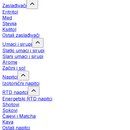
Zaslađivači
Eritritol
Med
Stevija
Ksilitol
Ostali zaslađivači
Umaci i sirupi
Slatki umaci i sirupi
Slani umaci i sirupi
Arome
Začini i sol
Napitci
Izotonični napitci
RTD napitci
Energetski RTD napitci
Shotovi
Sokovi
Čajevi i Matcha
Kava
Ostali napitci