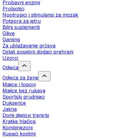
Probavni enzimi
Probiotici
Nootropici i stimulansi za mozak
Potpora za jetru
Biljni suplementi
Gljive
Gaming
Za ublažavanje grčeva
Ostali posebni dodaci prehrani
Uzorci
Odjeća
Odjeća za žene
Majice i topovi
Majice bez rukava
Sportski grudnjaci
Dukserice
Jakne
Donji dijelovi trenirki
Kratke hlačice
Kombinezoni
Kupaći kostimi