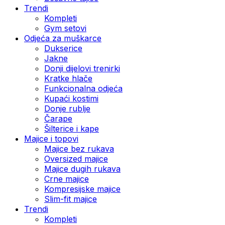
Trendi
Kompleti
Gym setovi
Odjeća za muškarce
Dukserice
Jakne
Donji dijelovi trenirki
Kratke hlače
Funkcionalna odjeća
Kupaći kostimi
Donje rublje
Čarape
Šilterice i kape
Majice i topovi
Majice bez rukava
Oversized majice
Majice dugih rukava
Crne majice
Kompresijske majice
Slim-fit majice
Trendi
Kompleti