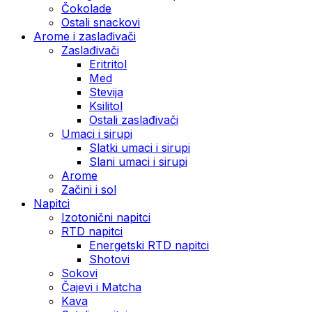
Čokolade
Ostali snackovi
Arome i zaslađivači
Zaslađivači
Eritritol
Med
Stevija
Ksilitol
Ostali zaslađivači
Umaci i sirupi
Slatki umaci i sirupi
Slani umaci i sirupi
Arome
Začini i sol
Napitci
Izotonični napitci
RTD napitci
Energetski RTD napitci
Shotovi
Sokovi
Čajevi i Matcha
Kava