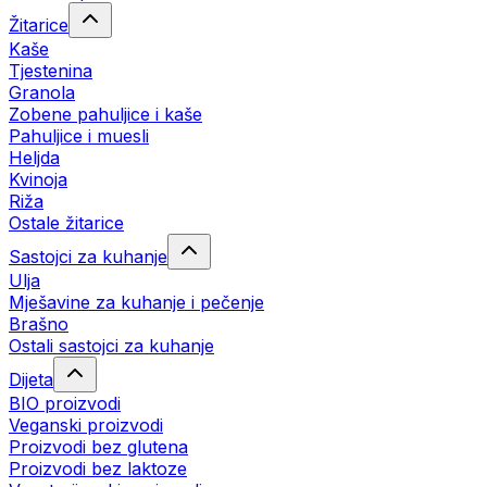
Žitarice
Kaše
Tjestenina
Granola
Zobene pahuljice i kaše
Pahuljice i muesli
Heljda
Kvinoja
Riža
Ostale žitarice
Sastojci za kuhanje
Ulja
Mješavine za kuhanje i pečenje
Brašno
Ostali sastojci za kuhanje
Dijeta
BIO proizvodi
Veganski proizvodi
Proizvodi bez glutena
Proizvodi bez laktoze