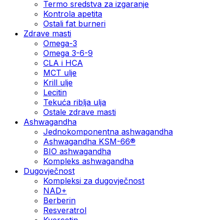
Termo sredstva za izgaranje
Kontrola apetita
Ostali fat burneri
Zdrave masti
Omega-3
Omega 3-6-9
CLA i HCA
MCT ulje
Krill ulje
Lecitin
Tekuća riblja ulja
Ostale zdrave masti
Ashwagandha
Jednokomponentna ashwagandha
Ashwagandha KSM-66®
BIO ashwagandha
Kompleks ashwagandha
Dugovječnost
Kompleksi za dugovječnost
NAD+
Berberin
Resveratrol
Kvercetin