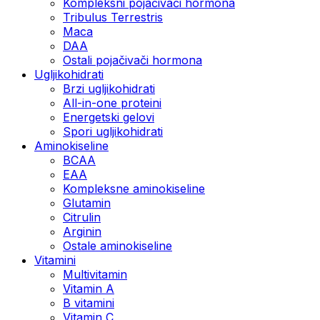
Kompleksni pojačivači hormona
Tribulus Terrestris
Maca
DAA
Ostali pojačivači hormona
Ugljikohidrati
Brzi ugljikohidrati
All-in-one proteini
Energetski gelovi
Spori ugljikohidrati
Aminokiseline
BCAA
EAA
Kompleksne aminokiseline
Glutamin
Citrulin
Arginin
Ostale aminokiseline
Vitamini
Multivitamin
Vitamin A
B vitamini
Vitamin C