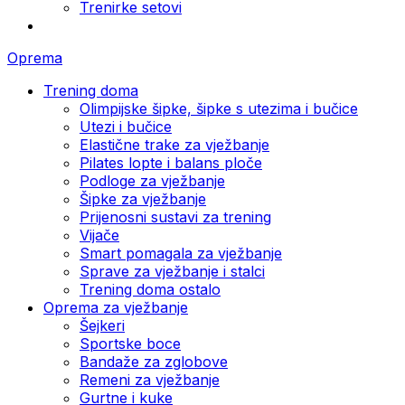
Trenirke setovi
Oprema
Trening doma
Olimpijske šipke, šipke s utezima i bučice
Utezi i bučice
Elastične trake za vježbanje
Pilates lopte i balans ploče
Podloge za vježbanje
Šipke za vježbanje
Prijenosni sustavi za trening
Vijače
Smart pomagala za vježbanje
Sprave za vježbanje i stalci
Trening doma ostalo
Oprema za vježbanje
Šejkeri
Sportske boce
Bandaže za zglobove
Remeni za vježbanje
Gurtne i kuke