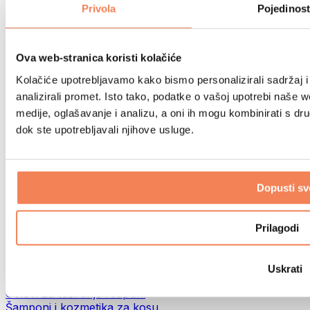
Torbe za hranu i dodaci
Privola
Pojedinost
Fitness torbe
Ruksaci
Oprema prema aktivnosti
Ova web-stranica koristi kolačiće
Trčanje
Kolačiće upotrebljavamo kako bismo personalizirali sadržaj i
Borilački sportovi
analizirali promet. Isto tako, podatke o vašoj upotrebi naše 
Biciklizam
medije, oglašavanje i analizu, a oni ih mogu kombinirati s drug
Joga i pilates
Terapija hladnom vodom
dok ste upotrebljavali njihove usluge.
Plivanje
Planinarenje
Biohacking
Dopusti sv
Terapija crvenim svjetlom
Filteri i vrčevi za vodu
Eko kućanstvo
Prilagodi
Deterdženti za rublje
Sredstva za čišćenje
Uskrati
Prirodna kozmetika
Gelovi za tuširanje i sapuni
Šamponi i kozmetika za kosu