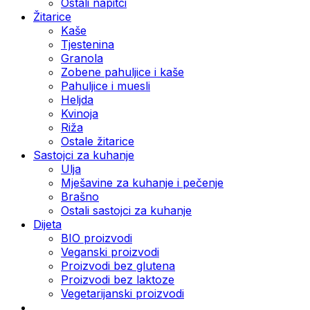
Ostali napitci
Žitarice
Kaše
Tjestenina
Granola
Zobene pahuljice i kaše
Pahuljice i muesli
Heljda
Kvinoja
Riža
Ostale žitarice
Sastojci za kuhanje
Ulja
Mješavine za kuhanje i pečenje
Brašno
Ostali sastojci za kuhanje
Dijeta
BIO proizvodi
Veganski proizvodi
Proizvodi bez glutena
Proizvodi bez laktoze
Vegetarijanski proizvodi