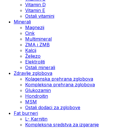
Vitamin D
Vitamin E
Ostali vitamini
Minerali
Magnezij
Cink
Multimineral
ZMA i ZMB
Kalcij
Željezo
Elektroliti
Ostali minerali
Zdravlje zglobova
Kolagenska prehrana zglobova
Kompleksna prehrana zglobova
Glukozamin
Hondroitin
MSM
Ostali dodaci za zglobove
Fat burneri
L- Karnitin
Kompleksna sredstva za izgaranje