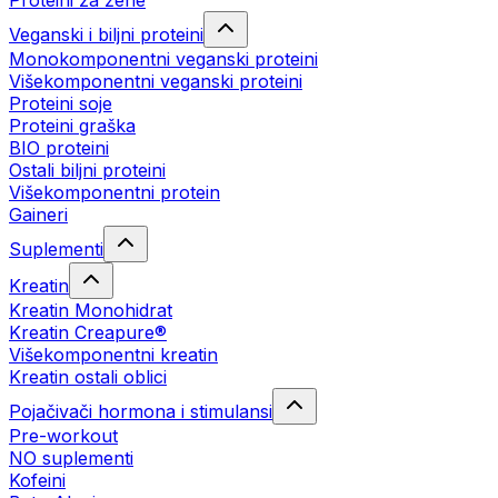
Proteini za žene
Veganski i biljni proteini
Monokomponentni veganski proteini
Višekomponentni veganski proteini
Proteini soje
Proteini graška
BIO proteini
Ostali biljni proteini
Višekomponentni protein
Gaineri
Suplementi
Kreatin
Kreatin Monohidrat
Kreatin Creapure®
Višekomponentni kreatin
Kreatin ostali oblici
Pojačivači hormona i stimulansi
Pre-workout
NO suplementi
Kofeini