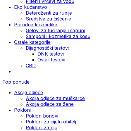
Filteri i vrčevi za vodu
Eko kućanstvo
Deterdženti za rublje
Sredstva za čišćenje
Prirodna kozmetika
Gelovi za tuširanje i sapuni
Šamponi i kozmetika za kosu
Ostale kategorije
Dijagnostički testovi
DNK testovi
Ostali testovi
CBD
Top ponude
Akcija odjeće
Akcija odjeće za muškarce
Akcija odjeće za žene
Pokloni
Poklon bonovi
Pokloni za cijelu obitelj
Pokloni za nju