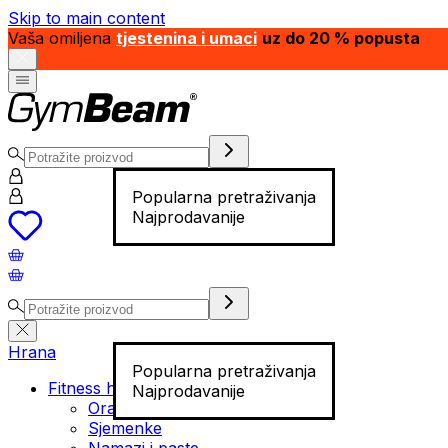
Skip to main content
Vaša omiljena
tjestenina i umaci
uz do 20 % popusta
Popularna pretraživanja
Najprodavanije
Hrana
Popularna pretraživanja
Fitness hrana
Najprodavanije
Orašasti plodovi
Sjemenke
Namazi i paste