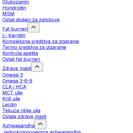
Glukozamin
Hondroitin
MSM
Ostali dodaci za zglobove
Fat burneri
L- Karnitin
Kompleksna sredstva za izgaranje
Termo sredstva za izgaranje
Kontrola apetita
Ostali fat burneri
Zdrave masti
Omega-3
Omega 3-6-9
CLA i HCA
MCT ulje
Krill ulje
Lecitin
Tekuća riblja ulja
Ostale zdrave masti
Ashwagandha
Jednokomponentna ashwagandha