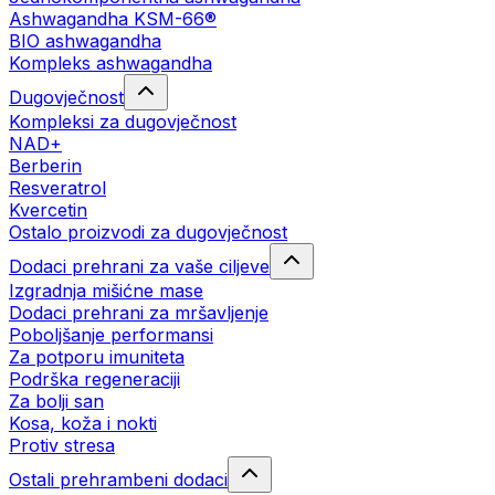
Ashwagandha KSM-66®
BIO ashwagandha
Kompleks ashwagandha
Dugovječnost
Kompleksi za dugovječnost
NAD+
Berberin
Resveratrol
Kvercetin
Ostalo proizvodi za dugovječnost
Dodaci prehrani za vaše ciljeve
Izgradnja mišićne mase
Dodaci prehrani za mršavljenje
Poboljšanje performansi
Za potporu imuniteta
Podrška regeneraciji
Za bolji san
Kosa, koža i nokti
Protiv stresa
Ostali prehrambeni dodaci