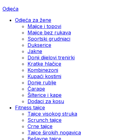
Odjeća
Odjeća za žene
Majice i topovi
Majice bez rukava
Sportski grudnjaci
Dukserice
Jakne
Donji dijelovi trenirki
Kratke hlačice
Kombinezoni
Kupaći kostimi
Donje rublje
Čarape
Šilterice i kape
Dodaci za kosu
Fitness tajice
Tajice visokog struka
Scrunch tajice
Crne tajice
Tajice širokih nogavica
Bešavne tajice