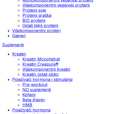
Višekomponentni veganski proteini
Proteini soje
Proteini graška
BIO proteini
Ostali biljni proteini
Višekomponentni protein
Gaineri
Suplementi
Kreatin
Kreatin Monohidrat
Kreatin Creapure®
Višekomponentni kreatin
Kreatin ostali oblici
Pojačivači hormona i stimulansi
Pre-workout
NO suplementi
Kofeini
Beta-Alanin
HMB
Pojačivači hormona