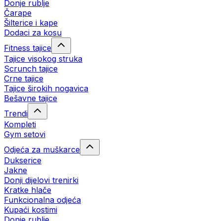
Donje rublje
Čarape
Šilterice i kape
Dodaci za kosu
Fitness tajice
Tajice visokog struka
Scrunch tajice
Crne tajice
Tajice širokih nogavica
Bešavne tajice
Trendi
Kompleti
Gym setovi
Odjeća za muškarce
Dukserice
Jakne
Donji dijelovi trenirki
Kratke hlače
Funkcionalna odjeća
Kupaći kostimi
Donje rublje