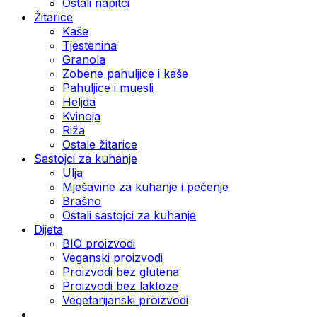
Ostali napitci
Žitarice
Kaše
Tjestenina
Granola
Zobene pahuljice i kaše
Pahuljice i muesli
Heljda
Kvinoja
Riža
Ostale žitarice
Sastojci za kuhanje
Ulja
Mješavine za kuhanje i pečenje
Brašno
Ostali sastojci za kuhanje
Dijeta
BIO proizvodi
Veganski proizvodi
Proizvodi bez glutena
Proizvodi bez laktoze
Vegetarijanski proizvodi