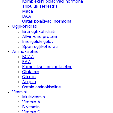
Kompleksni pojačivači hormona
Tribulus Terrestris
Maca
DAA
Ostali pojačivači hormona
Ugljikohidrati
Brzi ugljikohidrati
All-in-one proteini
Energetski gelovi
Spori ugljikohidrati
Aminokiseline
BCAA
EAA
Kompleksne aminokiseline
Glutamin
Citrulin
Arginin
Ostale aminokiseline
Vitamini
Multivitamin
Vitamin A
B vitamini
Vitamin C