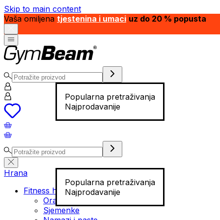
Skip to main content
Vaša omiljena
tjestenina i umaci
uz do 20 % popusta
Popularna pretraživanja
Najprodavanije
Hrana
Popularna pretraživanja
Fitness hrana
Najprodavanije
Orašasti plodovi
Sjemenke
Namazi i paste