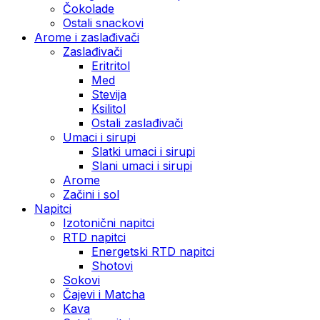
Čokolade
Ostali snackovi
Arome i zaslađivači
Zaslađivači
Eritritol
Med
Stevija
Ksilitol
Ostali zaslađivači
Umaci i sirupi
Slatki umaci i sirupi
Slani umaci i sirupi
Arome
Začini i sol
Napitci
Izotonični napitci
RTD napitci
Energetski RTD napitci
Shotovi
Sokovi
Čajevi i Matcha
Kava