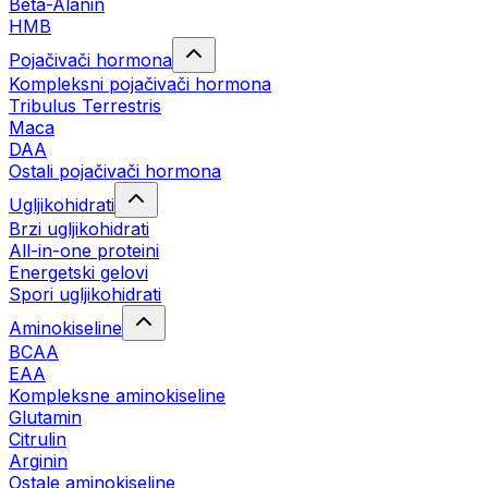
Beta-Alanin
HMB
Pojačivači hormona
Kompleksni pojačivači hormona
Tribulus Terrestris
Maca
DAA
Ostali pojačivači hormona
Ugljikohidrati
Brzi ugljikohidrati
All-in-one proteini
Energetski gelovi
Spori ugljikohidrati
Aminokiseline
BCAA
EAA
Kompleksne aminokiseline
Glutamin
Citrulin
Arginin
Ostale aminokiseline