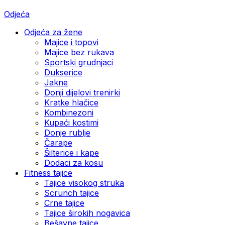
Odjeća
Odjeća za žene
Majice i topovi
Majice bez rukava
Sportski grudnjaci
Dukserice
Jakne
Donji dijelovi trenirki
Kratke hlačice
Kombinezoni
Kupaći kostimi
Donje rublje
Čarape
Šilterice i kape
Dodaci za kosu
Fitness tajice
Tajice visokog struka
Scrunch tajice
Crne tajice
Tajice širokih nogavica
Bešavne tajice