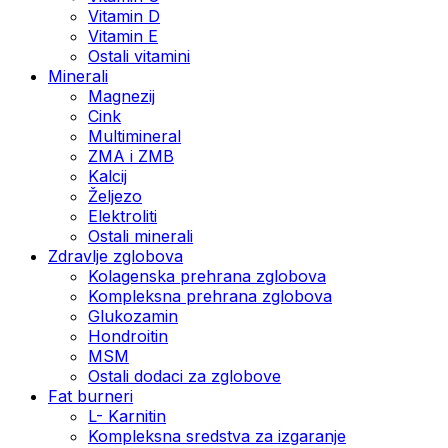
Vitamin D
Vitamin E
Ostali vitamini
Minerali
Magnezij
Cink
Multimineral
ZMA i ZMB
Kalcij
Željezo
Elektroliti
Ostali minerali
Zdravlje zglobova
Kolagenska prehrana zglobova
Kompleksna prehrana zglobova
Glukozamin
Hondroitin
MSM
Ostali dodaci za zglobove
Fat burneri
L- Karnitin
Kompleksna sredstva za izgaranje