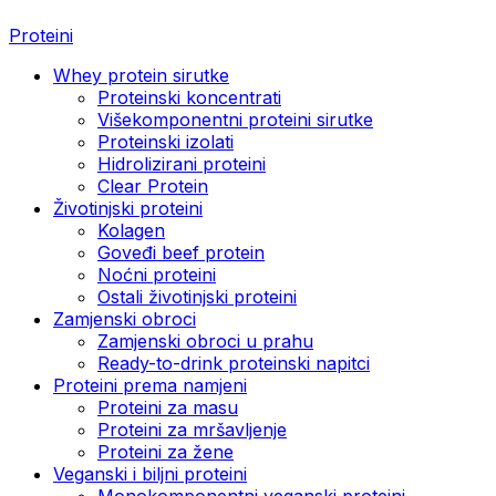
Proteini
Whey protein sirutke
Proteinski koncentrati
Višekomponentni proteini sirutke
Proteinski izolati
Hidrolizirani proteini
Clear Protein
Životinjski proteini
Kolagen
Goveđi beef protein
Noćni proteini
Ostali životinjski proteini
Zamjenski obroci
Zamjenski obroci u prahu
Ready-to-drink proteinski napitci
Proteini prema namjeni
Proteini za masu
Proteini za mršavljenje
Proteini za žene
Veganski i biljni proteini
Monokomponentni veganski proteini