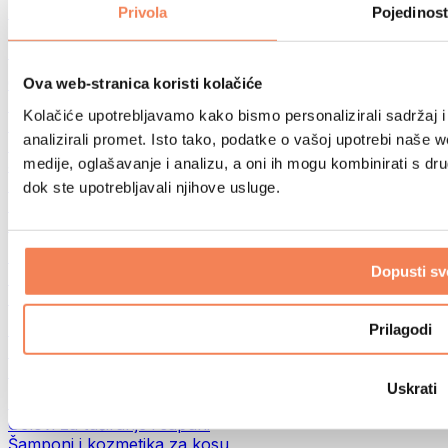
Torbe za hranu i dodaci
Privola
Pojedinost
Fitness torbe
Ruksaci
Oprema prema aktivnosti
Ova web-stranica koristi kolačiće
Trčanje
Kolačiće upotrebljavamo kako bismo personalizirali sadržaj i
Borilački sportovi
analizirali promet. Isto tako, podatke o vašoj upotrebi naše 
Biciklizam
medije, oglašavanje i analizu, a oni ih mogu kombinirati s drug
Joga i pilates
Terapija hladnom vodom
dok ste upotrebljavali njihove usluge.
Plivanje
Planinarenje
Biohacking
Dopusti sv
Terapija crvenim svjetlom
Filteri i vrčevi za vodu
Eko kućanstvo
Prilagodi
Deterdženti za rublje
Sredstva za čišćenje
Uskrati
Prirodna kozmetika
Gelovi za tuširanje i sapuni
Šamponi i kozmetika za kosu