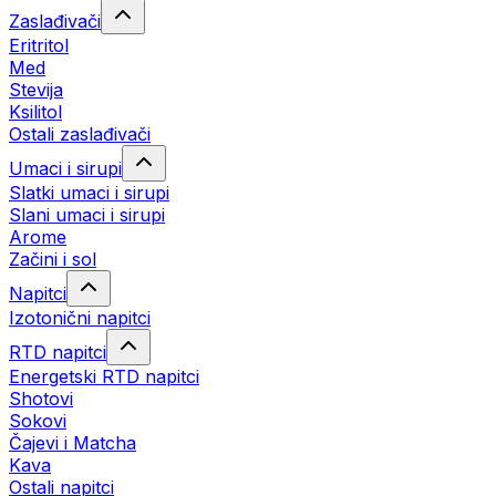
Zaslađivači
Eritritol
Med
Stevija
Ksilitol
Ostali zaslađivači
Umaci i sirupi
Slatki umaci i sirupi
Slani umaci i sirupi
Arome
Začini i sol
Napitci
Izotonični napitci
RTD napitci
Energetski RTD napitci
Shotovi
Sokovi
Čajevi i Matcha
Kava
Ostali napitci