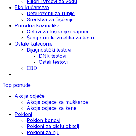
Filteri i vrčevi za vodu
Eko kućanstvo
Deterdženti za rublje
Sredstva za čišćenje
Prirodna kozmetika
Gelovi za tuširanje i sapuni
Šamponi i kozmetika za kosu
Ostale kategorije
Dijagnostički testovi
DNK testovi
Ostali testovi
CBD
Top ponude
Akcija odjeće
Akcija odjeće za muškarce
Akcija odjeće za žene
Pokloni
Poklon bonovi
Pokloni za cijelu obitelj
Pokloni za nju