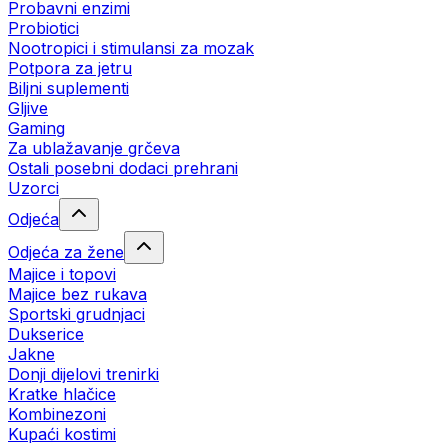
Probavni enzimi
Probiotici
Nootropici i stimulansi za mozak
Potpora za jetru
Biljni suplementi
Gljive
Gaming
Za ublažavanje grčeva
Ostali posebni dodaci prehrani
Uzorci
Odjeća
Odjeća za žene
Majice i topovi
Majice bez rukava
Sportski grudnjaci
Dukserice
Jakne
Donji dijelovi trenirki
Kratke hlačice
Kombinezoni
Kupaći kostimi