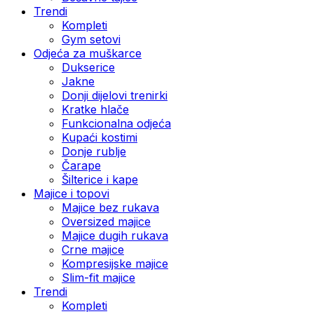
Trendi
Kompleti
Gym setovi
Odjeća za muškarce
Dukserice
Jakne
Donji dijelovi trenirki
Kratke hlače
Funkcionalna odjeća
Kupaći kostimi
Donje rublje
Čarape
Šilterice i kape
Majice i topovi
Majice bez rukava
Oversized majice
Majice dugih rukava
Crne majice
Kompresijske majice
Slim-fit majice
Trendi
Kompleti