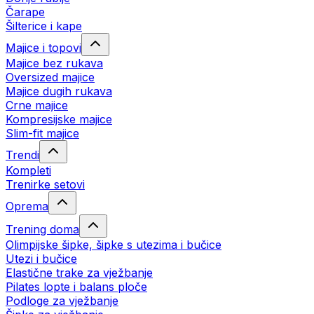
Čarape
Šilterice i kape
Majice i topovi
Majice bez rukava
Oversized majice
Majice dugih rukava
Crne majice
Kompresijske majice
Slim-fit majice
Trendi
Kompleti
Trenirke setovi
Oprema
Trening doma
Olimpijske šipke, šipke s utezima i bučice
Utezi i bučice
Elastične trake za vježbanje
Pilates lopte i balans ploče
Podloge za vježbanje