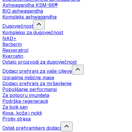
Ashwagandha KSM-66®
BIO ashwagandha
Kompleks ashwagandha
Dugovječnost
Kompleksi za dugovječnost
NAD+
Berberin
Resveratrol
Kvercetin
Ostalo proizvodi za dugovječnost
Dodaci prehrani za vaše ciljeve
Izgradnja mišićne mase
Dodaci prehrani za mršavljenje
Poboljšanje performansi
Za potporu imuniteta
Podrška regeneraciji
Za bolji san
Kosa, koža i nokti
Protiv stresa
Ostali prehrambeni dodaci