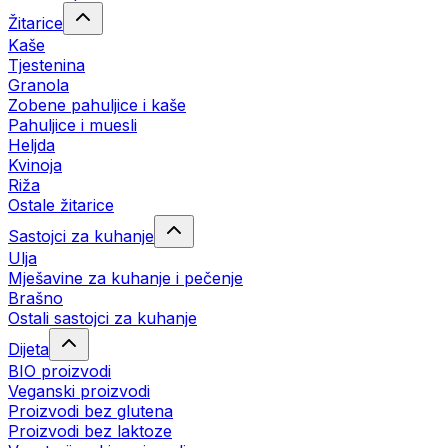
Žitarice
Kaše
Tjestenina
Granola
Zobene pahuljice i kaše
Pahuljice i muesli
Heljda
Kvinoja
Riža
Ostale žitarice
Sastojci za kuhanje
Ulja
Mješavine za kuhanje i pečenje
Brašno
Ostali sastojci za kuhanje
Dijeta
BIO proizvodi
Veganski proizvodi
Proizvodi bez glutena
Proizvodi bez laktoze