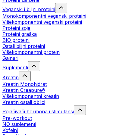
Proteini za žene
Veganski i biljni proteini
Monokomponentni veganski proteini
Višekomponentni veganski proteini
Proteini soje
Proteini graška
BIO proteini
Ostali biljni proteini
Višekomponentni protein
Gaineri
Suplementi
Kreatin
Kreatin Monohidrat
Kreatin Creapure®
Višekomponentni kreatin
Kreatin ostali oblici
Pojačivači hormona i stimulansi
Pre-workout
NO suplementi
Kofeini