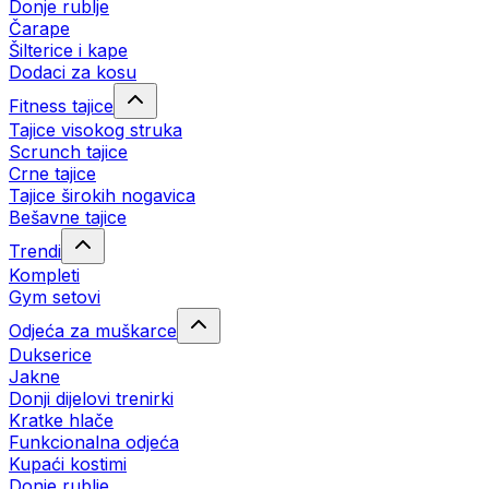
Donje rublje
Čarape
Šilterice i kape
Dodaci za kosu
Fitness tajice
Tajice visokog struka
Scrunch tajice
Crne tajice
Tajice širokih nogavica
Bešavne tajice
Trendi
Kompleti
Gym setovi
Odjeća za muškarce
Dukserice
Jakne
Donji dijelovi trenirki
Kratke hlače
Funkcionalna odjeća
Kupaći kostimi
Donje rublje