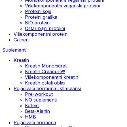
Višekomponentni veganski proteini
Proteini soje
Proteini graška
BIO proteini
Ostali biljni proteini
Višekomponentni protein
Gaineri
Suplementi
Kreatin
Kreatin Monohidrat
Kreatin Creapure®
Višekomponentni kreatin
Kreatin ostali oblici
Pojačivači hormona i stimulansi
Pre-workout
NO suplementi
Kofeini
Beta-Alanin
HMB
Pojačivači hormona