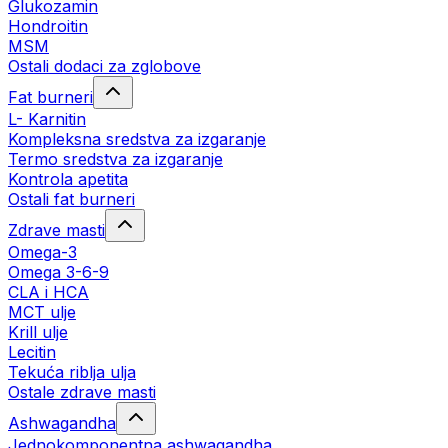
Glukozamin
Hondroitin
MSM
Ostali dodaci za zglobove
Fat burneri
L- Karnitin
Kompleksna sredstva za izgaranje
Termo sredstva za izgaranje
Kontrola apetita
Ostali fat burneri
Zdrave masti
Omega-3
Omega 3-6-9
CLA i HCA
MCT ulje
Krill ulje
Lecitin
Tekuća riblja ulja
Ostale zdrave masti
Ashwagandha
Jednokomponentna ashwagandha