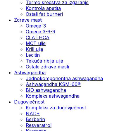
Termo sredstva za izgaranje
Kontrola apetita
Ostali fat burneri
Zdrave masti
Omega-3
Omega 3-6-9
CLA i HCA
MCT ulje
Krill ulje
Lecitin
Tekuća riblja ulja
Ostale zdrave masti
Ashwagandha
Jednokomponentna ashwagandha
Ashwagandha KSM-66®
BIO ashwagandha
Kompleks ashwagandha
Dugovječnost
Kompleksi za dugovječnost
NAD+
Berberin
Resveratrol
Kvercetin