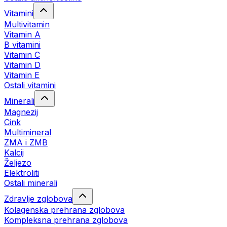
Vitamini
Multivitamin
Vitamin A
B vitamini
Vitamin C
Vitamin D
Vitamin E
Ostali vitamini
Minerali
Magnezij
Cink
Multimineral
ZMA i ZMB
Kalcij
Željezo
Elektroliti
Ostali minerali
Zdravlje zglobova
Kolagenska prehrana zglobova
Kompleksna prehrana zglobova