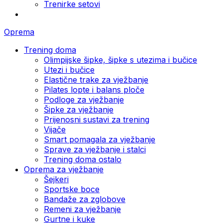
Trenirke setovi
Oprema
Trening doma
Olimpijske šipke, šipke s utezima i bučice
Utezi i bučice
Elastične trake za vježbanje
Pilates lopte i balans ploče
Podloge za vježbanje
Šipke za vježbanje
Prijenosni sustavi za trening
Vijače
Smart pomagala za vježbanje
Sprave za vježbanje i stalci
Trening doma ostalo
Oprema za vježbanje
Šejkeri
Sportske boce
Bandaže za zglobove
Remeni za vježbanje
Gurtne i kuke