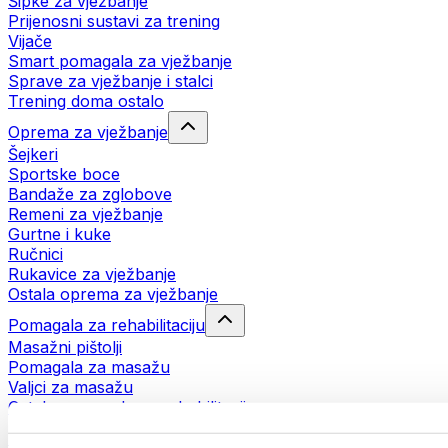
Šipke za vježbanje
Prijenosni sustavi za trening
Vijače
Smart pomagala za vježbanje
Sprave za vježbanje i stalci
Trening doma ostalo
Oprema za vježbanje
Šejkeri
Sportske boce
Bandaže za zglobove
Remeni za vježbanje
Gurtne i kuke
Ručnici
Rukavice za vježbanje
Ostala oprema za vježbanje
Pomagala za rehabilitaciju
Masažni pištolji
Pomagala za masažu
Valjci za masažu
Ostala pomagala za rehabilitaciju
Torbe i ruksaci