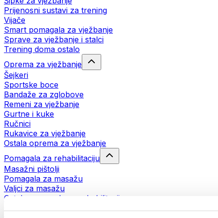
Šipke za vježbanje
Prijenosni sustavi za trening
Vijače
Smart pomagala za vježbanje
Sprave za vježbanje i stalci
Trening doma ostalo
Oprema za vježbanje
Šejkeri
Sportske boce
Bandaže za zglobove
Remeni za vježbanje
Gurtne i kuke
Ručnici
Rukavice za vježbanje
Ostala oprema za vježbanje
Pomagala za rehabilitaciju
Masažni pištolji
Pomagala za masažu
Valjci za masažu
Ostala pomagala za rehabilitaciju
Torbe i ruksaci