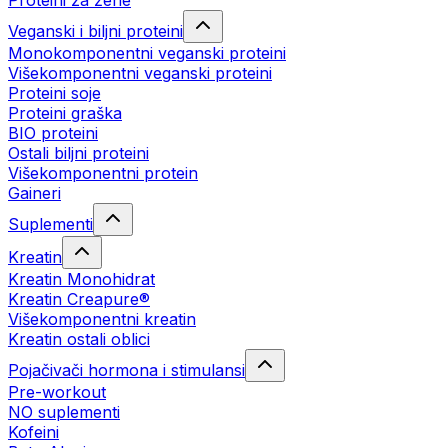
Proteini za žene
Veganski i biljni proteini
Monokomponentni veganski proteini
Višekomponentni veganski proteini
Proteini soje
Proteini graška
BIO proteini
Ostali biljni proteini
Višekomponentni protein
Gaineri
Suplementi
Kreatin
Kreatin Monohidrat
Kreatin Creapure®
Višekomponentni kreatin
Kreatin ostali oblici
Pojačivači hormona i stimulansi
Pre-workout
NO suplementi
Kofeini