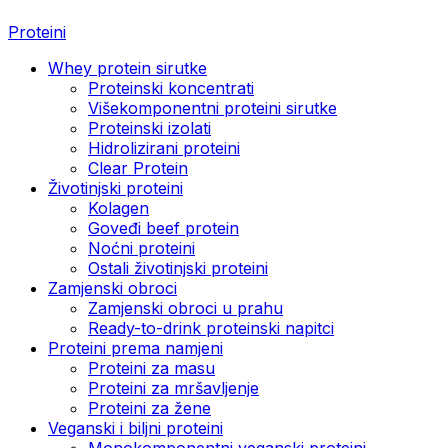
Proteini
Whey protein sirutke
Proteinski koncentrati
Višekomponentni proteini sirutke
Proteinski izolati
Hidrolizirani proteini
Clear Protein
Životinjski proteini
Kolagen
Goveđi beef protein
Noćni proteini
Ostali životinjski proteini
Zamjenski obroci
Zamjenski obroci u prahu
Ready-to-drink proteinski napitci
Proteini prema namjeni
Proteini za masu
Proteini za mršavljenje
Proteini za žene
Veganski i biljni proteini
Monokomponentni veganski proteini