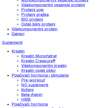
Višekomponentni veganski proteini
Proteini soje
Proteini graška
BIO proteini
Ostali biljni proteini
Višekomponentni protein
Gaineri
Suplementi
Kreatin
Kreatin Monohidrat
Kreatin Creapure®
Višekomponentni kreatin
Kreatin ostali oblici
Pojačivači hormona i stimulansi
Pre-workout
NO suplementi
Kofeini
Beta-Alanin
HMB
Pojačivači hormona