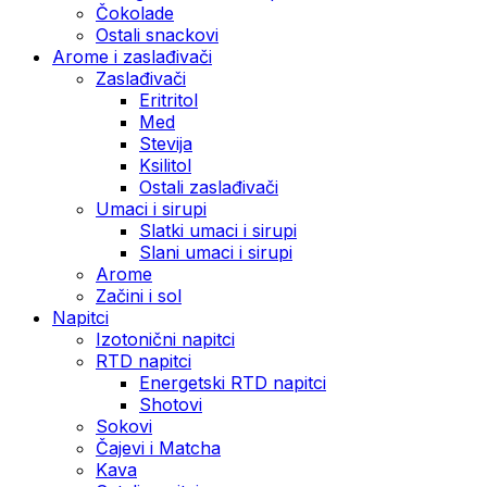
Čokolade
Ostali snackovi
Arome i zaslađivači
Zaslađivači
Eritritol
Med
Stevija
Ksilitol
Ostali zaslađivači
Umaci i sirupi
Slatki umaci i sirupi
Slani umaci i sirupi
Arome
Začini i sol
Napitci
Izotonični napitci
RTD napitci
Energetski RTD napitci
Shotovi
Sokovi
Čajevi i Matcha
Kava