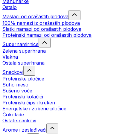
Mahunarke
Ostalo
Maslaci od orašastih plodova
100% namazi iz orašastih plodova
Slatki namazi od orašastih plodova
Proteinski namazi od orašastih plodova
Supernamirnice
Zelena superhrana
Vlakna
Ostala superhrana
Snackovi
Proteinske pločice
Suho meso
Sušeno voće
Proteinski kolačići
Proteinski čips i krekeri
Energetske i zobene pločice
Čokolade
Ostali snackovi
Arome i zaslađivači