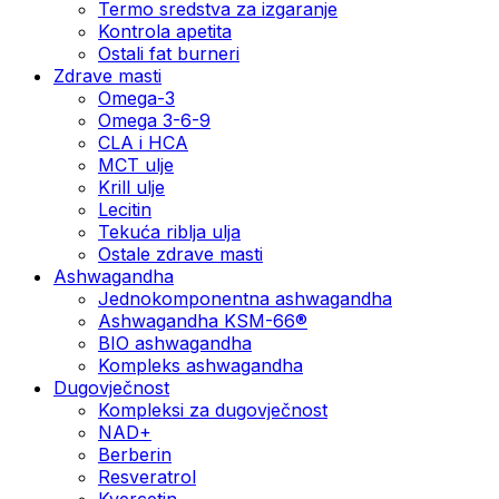
Termo sredstva za izgaranje
Kontrola apetita
Ostali fat burneri
Zdrave masti
Omega-3
Omega 3-6-9
CLA i HCA
MCT ulje
Krill ulje
Lecitin
Tekuća riblja ulja
Ostale zdrave masti
Ashwagandha
Jednokomponentna ashwagandha
Ashwagandha KSM-66®
BIO ashwagandha
Kompleks ashwagandha
Dugovječnost
Kompleksi za dugovječnost
NAD+
Berberin
Resveratrol
Kvercetin