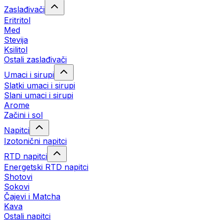
Zaslađivači
Eritritol
Med
Stevija
Ksilitol
Ostali zaslađivači
Umaci i sirupi
Slatki umaci i sirupi
Slani umaci i sirupi
Arome
Začini i sol
Napitci
Izotonični napitci
RTD napitci
Energetski RTD napitci
Shotovi
Sokovi
Čajevi i Matcha
Kava
Ostali napitci