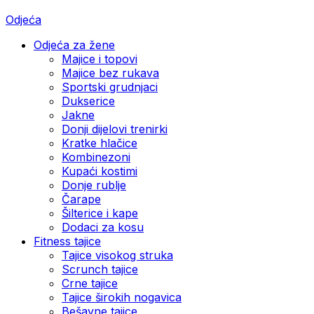
Odjeća
Odjeća za žene
Majice i topovi
Majice bez rukava
Sportski grudnjaci
Dukserice
Jakne
Donji dijelovi trenirki
Kratke hlačice
Kombinezoni
Kupaći kostimi
Donje rublje
Čarape
Šilterice i kape
Dodaci za kosu
Fitness tajice
Tajice visokog struka
Scrunch tajice
Crne tajice
Tajice širokih nogavica
Bešavne tajice