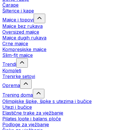
Čarape
Šilterice i kape
Majice i topovi
Majice bez rukava
Oversized majice
Majice dugih rukava
Crne majice
Kompresijske majice
Slim-fit majice
Trendi
Kompleti
Trenirke setovi
Oprema
Trening doma
Olimpijske šipke, šipke s utezima i bučice
Utezi i bučice
Elastične trake za vježbanje
Pilates lopte i balans ploče
Podloge za vježbanje