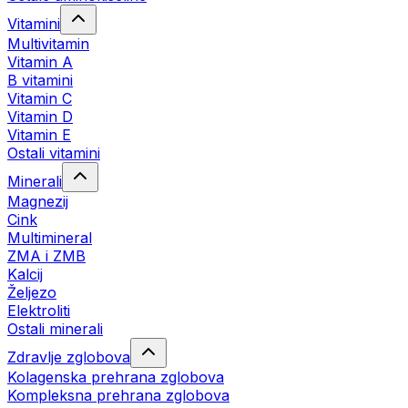
Vitamini
Multivitamin
Vitamin A
B vitamini
Vitamin C
Vitamin D
Vitamin E
Ostali vitamini
Minerali
Magnezij
Cink
Multimineral
ZMA i ZMB
Kalcij
Željezo
Elektroliti
Ostali minerali
Zdravlje zglobova
Kolagenska prehrana zglobova
Kompleksna prehrana zglobova