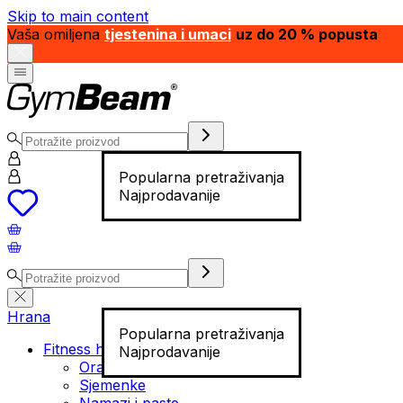
Skip to main content
Vaša omiljena
tjestenina i umaci
uz do 20 % popusta
Popularna pretraživanja
Najprodavanije
Hrana
Popularna pretraživanja
Fitness hrana
Najprodavanije
Orašasti plodovi
Sjemenke
Namazi i paste