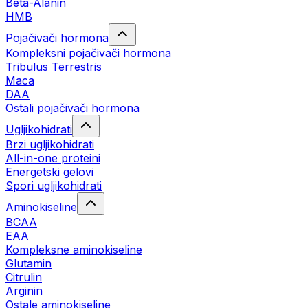
Beta-Alanin
HMB
Pojačivači hormona
Kompleksni pojačivači hormona
Tribulus Terrestris
Maca
DAA
Ostali pojačivači hormona
Ugljikohidrati
Brzi ugljikohidrati
All-in-one proteini
Energetski gelovi
Spori ugljikohidrati
Aminokiseline
BCAA
EAA
Kompleksne aminokiseline
Glutamin
Citrulin
Arginin
Ostale aminokiseline