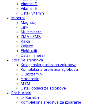
Vitamin D
Vitamin E
Ostali vitamini
Minerali
Magnezij
Cink
Multimineral
ZMA i ZMB
Kalcij
Željezo
Elektroliti
Ostali minerali
Zdravlje zglobova
Kolagenska prehrana zglobova
Kompleksna prehrana zglobova
Glukozamin
Hondroitin
MSM
Ostali dodaci za zglobove
Fat burneri
L- Karnitin
Kompleksna sredstva za izgaranje