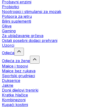
Probavni enzimi
Probiotici
Nootropici i stimulansi za mozak
Potpora za jetru
Biljni suplementi
Gljive
Gaming
Za ublažavanje grčeva
Ostali posebni dodaci prehrani
Uzorci
Odjeća
Odjeća za žene
Majice i topovi
Majice bez rukava
Sportski grudnjaci
Dukserice
Jakne
Donji dijelovi trenirki
Kratke hlačice
Kombinezoni
Kupaći kostimi