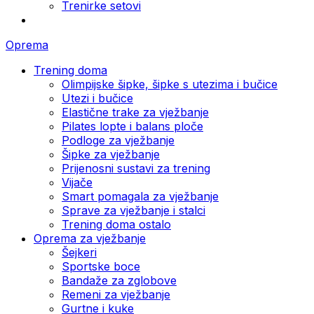
Trenirke setovi
Oprema
Trening doma
Olimpijske šipke, šipke s utezima i bučice
Utezi i bučice
Elastične trake za vježbanje
Pilates lopte i balans ploče
Podloge za vježbanje
Šipke za vježbanje
Prijenosni sustavi za trening
Vijače
Smart pomagala za vježbanje
Sprave za vježbanje i stalci
Trening doma ostalo
Oprema za vježbanje
Šejkeri
Sportske boce
Bandaže za zglobove
Remeni za vježbanje
Gurtne i kuke