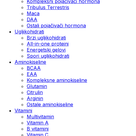
Kompleksni pojačivači hormona
Tribulus Terrestris
Maca
DAA
Ostali pojačivači hormona
Ugljikohidrati
Brzi ugljikohidrati
All-in-one proteini
Energetski gelovi
Spori ugljikohidrati
Aminokiseline
BCAA
EAA
Kompleksne aminokiseline
Glutamin
Citrulin
Arginin
Ostale aminokiseline
Vitamini
Multivitamin
Vitamin A
B vitamini
Vitamin C