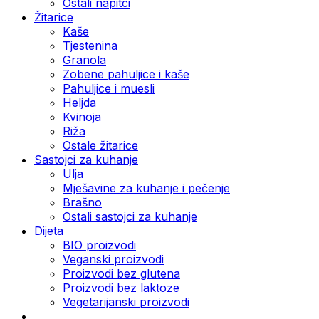
Ostali napitci
Žitarice
Kaše
Tjestenina
Granola
Zobene pahuljice i kaše
Pahuljice i muesli
Heljda
Kvinoja
Riža
Ostale žitarice
Sastojci za kuhanje
Ulja
Mješavine za kuhanje i pečenje
Brašno
Ostali sastojci za kuhanje
Dijeta
BIO proizvodi
Veganski proizvodi
Proizvodi bez glutena
Proizvodi bez laktoze
Vegetarijanski proizvodi