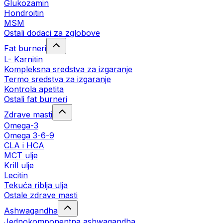
Glukozamin
Hondroitin
MSM
Ostali dodaci za zglobove
Fat burneri
L- Karnitin
Kompleksna sredstva za izgaranje
Termo sredstva za izgaranje
Kontrola apetita
Ostali fat burneri
Zdrave masti
Omega-3
Omega 3-6-9
CLA i HCA
MCT ulje
Krill ulje
Lecitin
Tekuća riblja ulja
Ostale zdrave masti
Ashwagandha
Jednokomponentna ashwagandha