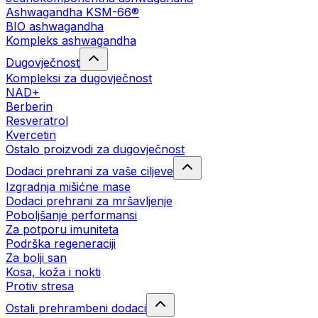
Ashwagandha KSM-66®
BIO ashwagandha
Kompleks ashwagandha
Dugovječnost
Kompleksi za dugovječnost
NAD+
Berberin
Resveratrol
Kvercetin
Ostalo proizvodi za dugovječnost
Dodaci prehrani za vaše ciljeve
Izgradnja mišićne mase
Dodaci prehrani za mršavljenje
Poboljšanje performansi
Za potporu imuniteta
Podrška regeneraciji
Za bolji san
Kosa, koža i nokti
Protiv stresa
Ostali prehrambeni dodaci