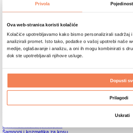
Torbe za hranu i dodaci
Privola
Pojedinost
Fitness torbe
Ruksaci
Oprema prema aktivnosti
Ova web-stranica koristi kolačiće
Trčanje
Kolačiće upotrebljavamo kako bismo personalizirali sadržaj i
Borilački sportovi
analizirali promet. Isto tako, podatke o vašoj upotrebi naše 
Biciklizam
medije, oglašavanje i analizu, a oni ih mogu kombinirati s drug
Joga i pilates
Terapija hladnom vodom
dok ste upotrebljavali njihove usluge.
Plivanje
Planinarenje
Biohacking
Dopusti sv
Terapija crvenim svjetlom
Filteri i vrčevi za vodu
Eko kućanstvo
Prilagodi
Deterdženti za rublje
Sredstva za čišćenje
Uskrati
Prirodna kozmetika
Gelovi za tuširanje i sapuni
Šamponi i kozmetika za kosu