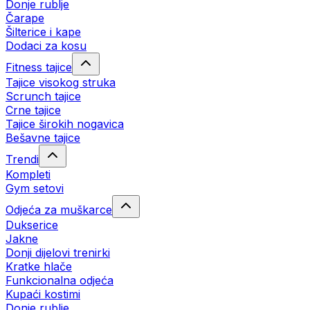
Donje rublje
Čarape
Šilterice i kape
Dodaci za kosu
Fitness tajice
Tajice visokog struka
Scrunch tajice
Crne tajice
Tajice širokih nogavica
Bešavne tajice
Trendi
Kompleti
Gym setovi
Odjeća za muškarce
Dukserice
Jakne
Donji dijelovi trenirki
Kratke hlače
Funkcionalna odjeća
Kupaći kostimi
Donje rublje