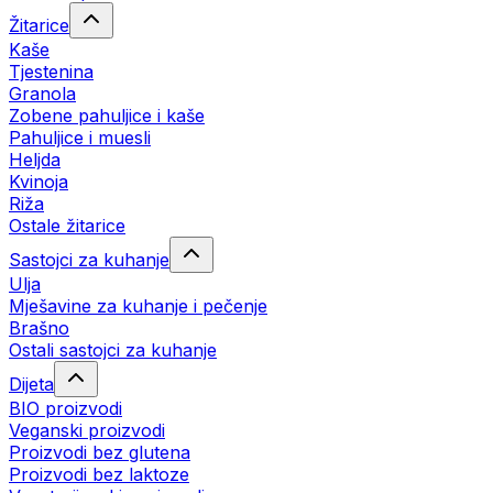
Žitarice
Kaše
Tjestenina
Granola
Zobene pahuljice i kaše
Pahuljice i muesli
Heljda
Kvinoja
Riža
Ostale žitarice
Sastojci za kuhanje
Ulja
Mješavine za kuhanje i pečenje
Brašno
Ostali sastojci za kuhanje
Dijeta
BIO proizvodi
Veganski proizvodi
Proizvodi bez glutena
Proizvodi bez laktoze