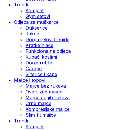
Trendi
Kompleti
Gym setovi
Odjeća za muškarce
Dukserice
Jakne
Donji dijelovi trenirki
Kratke hlače
Funkcionalna odjeća
Kupaći kostimi
Donje rublje
Čarape
Šilterice i kape
Majice i topovi
Majice bez rukava
Oversized majice
Majice dugih rukava
Crne majice
Kompresijske majice
Slim-fit majice
Trendi
Kompleti