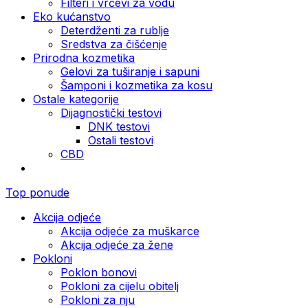
Filteri i vrčevi za vodu
Eko kućanstvo
Deterdženti za rublje
Sredstva za čišćenje
Prirodna kozmetika
Gelovi za tuširanje i sapuni
Šamponi i kozmetika za kosu
Ostale kategorije
Dijagnostički testovi
DNK testovi
Ostali testovi
CBD
Top ponude
Akcija odjeće
Akcija odjeće za muškarce
Akcija odjeće za žene
Pokloni
Poklon bonovi
Pokloni za cijelu obitelj
Pokloni za nju