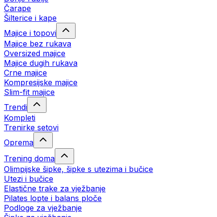
Čarape
Šilterice i kape
Majice i topovi
Majice bez rukava
Oversized majice
Majice dugih rukava
Crne majice
Kompresijske majice
Slim-fit majice
Trendi
Kompleti
Trenirke setovi
Oprema
Trening doma
Olimpijske šipke, šipke s utezima i bučice
Utezi i bučice
Elastične trake za vježbanje
Pilates lopte i balans ploče
Podloge za vježbanje