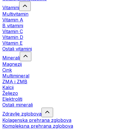
Vitamini
Multivitamin
Vitamin A
B vitamini
Vitamin C
Vitamin D
Vitamin E
Ostali vitamini
Minerali
Magnezij
Cink
Multimineral
ZMA i ZMB
Kalcij
Željezo
Elektroliti
Ostali minerali
Zdravlje zglobova
Kolagenska prehrana zglobova
Kompleksna prehrana zglobova