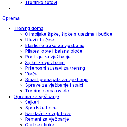
Trenirke setovi
Oprema
Trening doma
Olimpijske šipke, šipke s utezima i bučice
Utezi i bučice
Elastične trake za vježbanje
Pilates lopte i balans ploče
Podloge za vježbanje
Šipke za vježbanje
Prijenosni sustavi za trening
Vijače
Smart pomagala za vježbanje
Sprave za vježbanje i stalci
Trening doma ostalo
Oprema za vježbanje
Šejkeri
Sportske boce
Bandaže za zglobove
Remeni za vježbanje
Gurtne i kuke