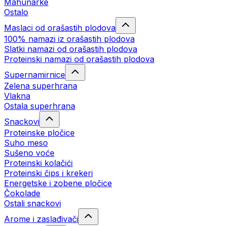
Mahunarke
Ostalo
Maslaci od orašastih plodova
100% namazi iz orašastih plodova
Slatki namazi od orašastih plodova
Proteinski namazi od orašastih plodova
Supernamirnice
Zelena superhrana
Vlakna
Ostala superhrana
Snackovi
Proteinske pločice
Suho meso
Sušeno voće
Proteinski kolačići
Proteinski čips i krekeri
Energetske i zobene pločice
Čokolade
Ostali snackovi
Arome i zaslađivači