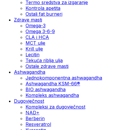
Termo sredstva za izgaranje
Kontrola apetita
Ostali fat burneri
Zdrave masti
Omega-3
Omega 3-6-9
CLA i HCA
MCT ulje
Krill ulje
Lecitin
Tekuća riblja ulja
Ostale zdrave masti
Ashwagandha
Jednokomponentna ashwagandha
Ashwagandha KSM-66®
BIO ashwagandha
Kompleks ashwagandha
Dugovječnost
Kompleksi za dugovječnost
NAD+
Berberin
Resveratrol
Kvercetin