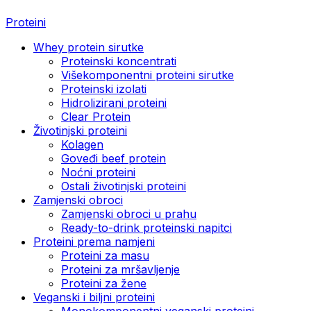
Proteini
Whey protein sirutke
Proteinski koncentrati
Višekomponentni proteini sirutke
Proteinski izolati
Hidrolizirani proteini
Clear Protein
Životinjski proteini
Kolagen
Goveđi beef protein
Noćni proteini
Ostali životinjski proteini
Zamjenski obroci
Zamjenski obroci u prahu
Ready-to-drink proteinski napitci
Proteini prema namjeni
Proteini za masu
Proteini za mršavljenje
Proteini za žene
Veganski i biljni proteini
Monokomponentni veganski proteini