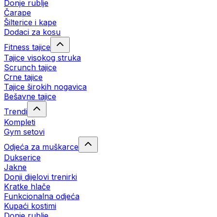
Donje rublje
Čarape
Šilterice i kape
Dodaci za kosu
Fitness tajice
Tajice visokog struka
Scrunch tajice
Crne tajice
Tajice širokih nogavica
Bešavne tajice
Trendi
Kompleti
Gym setovi
Odjeća za muškarce
Dukserice
Jakne
Donji dijelovi trenirki
Kratke hlače
Funkcionalna odjeća
Kupaći kostimi
Donje rublje