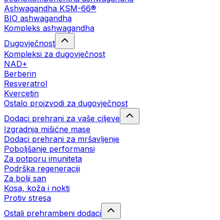
Ashwagandha KSM-66®
BIO ashwagandha
Kompleks ashwagandha
Dugovječnost
Kompleksi za dugovječnost
NAD+
Berberin
Resveratrol
Kvercetin
Ostalo proizvodi za dugovječnost
Dodaci prehrani za vaše ciljeve
Izgradnja mišićne mase
Dodaci prehrani za mršavljenje
Poboljšanje performansi
Za potporu imuniteta
Podrška regeneraciji
Za bolji san
Kosa, koža i nokti
Protiv stresa
Ostali prehrambeni dodaci