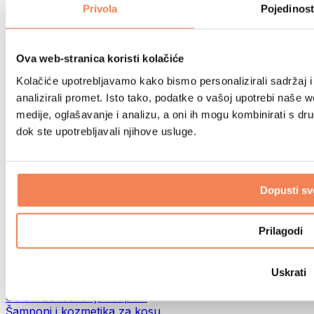
Torbe za hranu i dodaci
Privola
Pojedinost
Fitness torbe
Ruksaci
Oprema prema aktivnosti
Ova web-stranica koristi kolačiće
Trčanje
Kolačiće upotrebljavamo kako bismo personalizirali sadržaj i
Borilački sportovi
analizirali promet. Isto tako, podatke o vašoj upotrebi naše 
Biciklizam
medije, oglašavanje i analizu, a oni ih mogu kombinirati s drug
Joga i pilates
Terapija hladnom vodom
dok ste upotrebljavali njihove usluge.
Plivanje
Planinarenje
Biohacking
Dopusti sv
Terapija crvenim svjetlom
Filteri i vrčevi za vodu
Eko kućanstvo
Prilagodi
Deterdženti za rublje
Sredstva za čišćenje
Uskrati
Prirodna kozmetika
Gelovi za tuširanje i sapuni
Šamponi i kozmetika za kosu