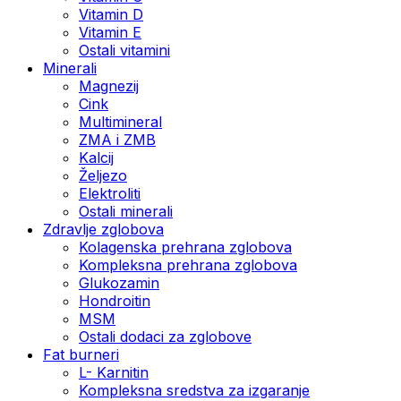
Vitamin D
Vitamin E
Ostali vitamini
Minerali
Magnezij
Cink
Multimineral
ZMA i ZMB
Kalcij
Željezo
Elektroliti
Ostali minerali
Zdravlje zglobova
Kolagenska prehrana zglobova
Kompleksna prehrana zglobova
Glukozamin
Hondroitin
MSM
Ostali dodaci za zglobove
Fat burneri
L- Karnitin
Kompleksna sredstva za izgaranje