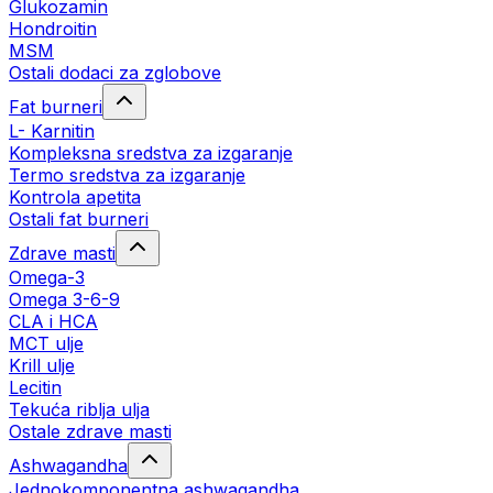
Glukozamin
Hondroitin
MSM
Ostali dodaci za zglobove
Fat burneri
L- Karnitin
Kompleksna sredstva za izgaranje
Termo sredstva za izgaranje
Kontrola apetita
Ostali fat burneri
Zdrave masti
Omega-3
Omega 3-6-9
CLA i HCA
MCT ulje
Krill ulje
Lecitin
Tekuća riblja ulja
Ostale zdrave masti
Ashwagandha
Jednokomponentna ashwagandha