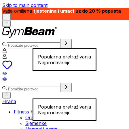
Skip to main content
Vaša omiljena
tjestenina i umaci
uz do 20 % popusta
Popularna pretraživanja
Najprodavanije
Hrana
Popularna pretraživanja
Fitness hrana
Najprodavanije
Orašasti plodovi
Sjemenke
Namazi i paste