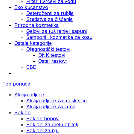
Filteri i vrčevi za vodu
Eko kućanstvo
Deterdženti za rublje
Sredstva za čišćenje
Prirodna kozmetika
Gelovi za tuširanje i sapuni
Šamponi i kozmetika za kosu
Ostale kategorije
Dijagnostički testovi
DNK testovi
Ostali testovi
CBD
Top ponude
Akcija odjeće
Akcija odjeće za muškarce
Akcija odjeće za žene
Pokloni
Poklon bonovi
Pokloni za cijelu obitelj
Pokloni za nju