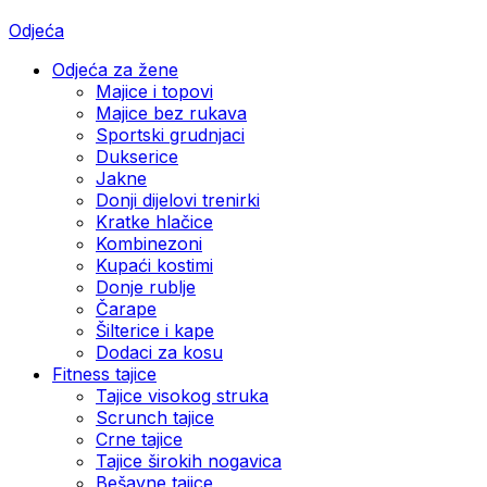
Odjeća
Odjeća za žene
Majice i topovi
Majice bez rukava
Sportski grudnjaci
Dukserice
Jakne
Donji dijelovi trenirki
Kratke hlačice
Kombinezoni
Kupaći kostimi
Donje rublje
Čarape
Šilterice i kape
Dodaci za kosu
Fitness tajice
Tajice visokog struka
Scrunch tajice
Crne tajice
Tajice širokih nogavica
Bešavne tajice