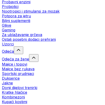
Probavni enzimi
Probiotici
Nootropici i stimulansi za mozak
Potpora za jetru
Biljni suplementi
Gljive
Gaming
Za ublažavanje grčeva
Ostali posebni dodaci prehrani
Uzorci
Odjeća
Odjeća za žene
Majice i topovi
Majice bez rukava
Sportski grudnjaci
Dukserice
Jakne
Donji dijelovi trenirki
Kratke hlačice
Kombinezoni
Kupaći kostimi