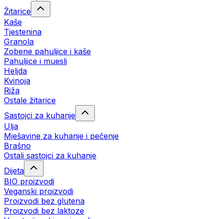
Žitarice
Kaše
Tjestenina
Granola
Zobene pahuljice i kaše
Pahuljice i muesli
Heljda
Kvinoja
Riža
Ostale žitarice
Sastojci za kuhanje
Ulja
Mješavine za kuhanje i pečenje
Brašno
Ostali sastojci za kuhanje
Dijeta
BIO proizvodi
Veganski proizvodi
Proizvodi bez glutena
Proizvodi bez laktoze