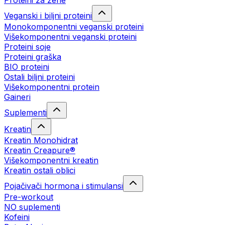
Proteini za žene
Veganski i biljni proteini
Monokomponentni veganski proteini
Višekomponentni veganski proteini
Proteini soje
Proteini graška
BIO proteini
Ostali biljni proteini
Višekomponentni protein
Gaineri
Suplementi
Kreatin
Kreatin Monohidrat
Kreatin Creapure®
Višekomponentni kreatin
Kreatin ostali oblici
Pojačivači hormona i stimulansi
Pre-workout
NO suplementi
Kofeini