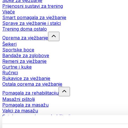
Šipke za vježbanje
Prijenosni sustavi za trening
Vijače
Smart pomagala za vježbanje
Sprave za vježbanje i stalci
Trening doma ostalo
Oprema za vježbanje
Šejkeri
Sportske boce
Bandaže za zglobove
Remeni za vježbanje
Gurtne i kuke
Ručnici
Rukavice za vježbanje
Ostala oprema za vježbanje
Pomagala za rehabilitaciju
Masažni pištolji
Pomagala za masažu
Valjci za masažu
Ostala pomagala za rehabilitaciju
Torbe i ruksaci