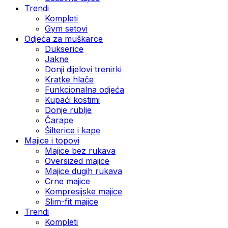
Trendi
Kompleti
Gym setovi
Odjeća za muškarce
Dukserice
Jakne
Donji dijelovi trenirki
Kratke hlače
Funkcionalna odjeća
Kupaći kostimi
Donje rublje
Čarape
Šilterice i kape
Majice i topovi
Majice bez rukava
Oversized majice
Majice dugih rukava
Crne majice
Kompresijske majice
Slim-fit majice
Trendi
Kompleti