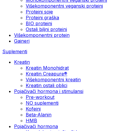
Višekomponentni veganski proteini
Proteini soje
Proteini graška
BIO proteini
Ostali biljni proteini
Višekomponentni protein
Gaineri
Suplementi
Kreatin
Kreatin Monohidrat
Kreatin Creapure®
Višekomponentni kreatin
Kreatin ostali oblici
Pojačivači hormona i stimulansi
Pre-workout
NO suplementi
Kofeini
Beta-Alanin
HMB
Pojačivači hormona