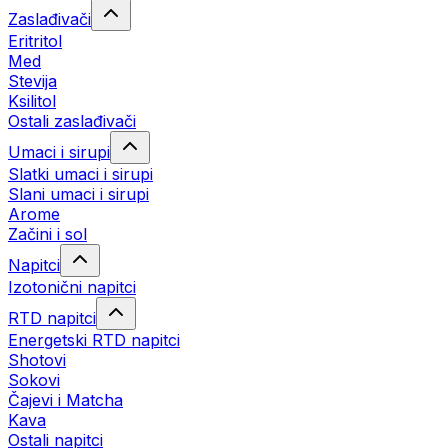
Zaslađivači
Eritritol
Med
Stevija
Ksilitol
Ostali zaslađivači
Umaci i sirupi
Slatki umaci i sirupi
Slani umaci i sirupi
Arome
Začini i sol
Napitci
Izotonični napitci
RTD napitci
Energetski RTD napitci
Shotovi
Sokovi
Čajevi i Matcha
Kava
Ostali napitci