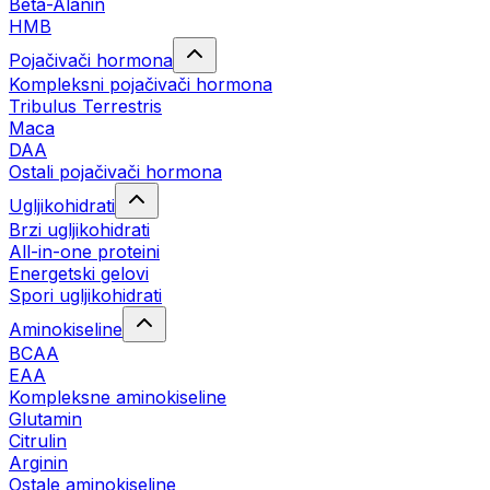
Beta-Alanin
HMB
Pojačivači hormona
Kompleksni pojačivači hormona
Tribulus Terrestris
Maca
DAA
Ostali pojačivači hormona
Ugljikohidrati
Brzi ugljikohidrati
All-in-one proteini
Energetski gelovi
Spori ugljikohidrati
Aminokiseline
BCAA
EAA
Kompleksne aminokiseline
Glutamin
Citrulin
Arginin
Ostale aminokiseline