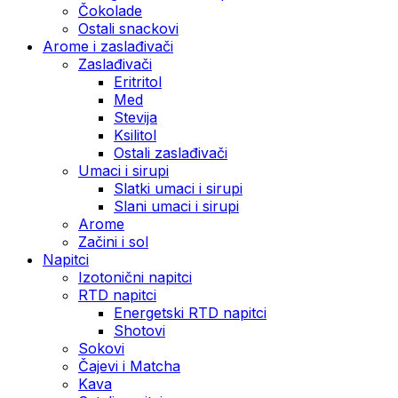
Čokolade
Ostali snackovi
Arome i zaslađivači
Zaslađivači
Eritritol
Med
Stevija
Ksilitol
Ostali zaslađivači
Umaci i sirupi
Slatki umaci i sirupi
Slani umaci i sirupi
Arome
Začini i sol
Napitci
Izotonični napitci
RTD napitci
Energetski RTD napitci
Shotovi
Sokovi
Čajevi i Matcha
Kava