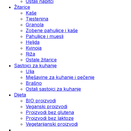
Ostali napitci
Žitarice
Kaše
Tjestenina
Granola
Zobene pahuljice i kaše
Pahuljice i muesli
Heljda
Kvinoja
Riža
Ostale žitarice
Sastojci za kuhanje
Ulja
Mješavine za kuhanje i pečenje
Brašno
Ostali sastojci za kuhanje
Dijeta
BIO proizvodi
Veganski proizvodi
Proizvodi bez glutena
Proizvodi bez laktoze
Vegetarijanski proizvodi