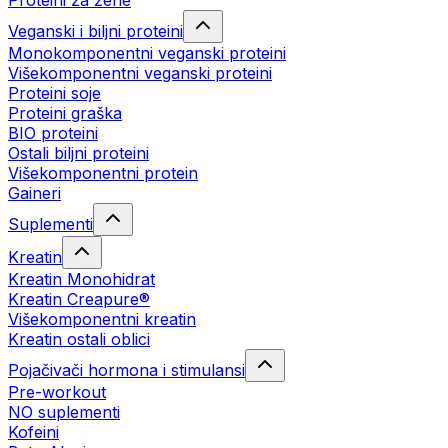
Proteini za žene
Veganski i biljni proteini
Monokomponentni veganski proteini
Višekomponentni veganski proteini
Proteini soje
Proteini graška
BIO proteini
Ostali biljni proteini
Višekomponentni protein
Gaineri
Suplementi
Kreatin
Kreatin Monohidrat
Kreatin Creapure®
Višekomponentni kreatin
Kreatin ostali oblici
Pojačivači hormona i stimulansi
Pre-workout
NO suplementi
Kofeini