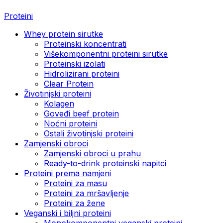
Proteini
Whey protein sirutke
Proteinski koncentrati
Višekomponentni proteini sirutke
Proteinski izolati
Hidrolizirani proteini
Clear Protein
Životinjski proteini
Kolagen
Goveđi beef protein
Noćni proteini
Ostali životinjski proteini
Zamjenski obroci
Zamjenski obroci u prahu
Ready-to-drink proteinski napitci
Proteini prema namjeni
Proteini za masu
Proteini za mršavljenje
Proteini za žene
Veganski i biljni proteini
Monokomponentni veganski proteini