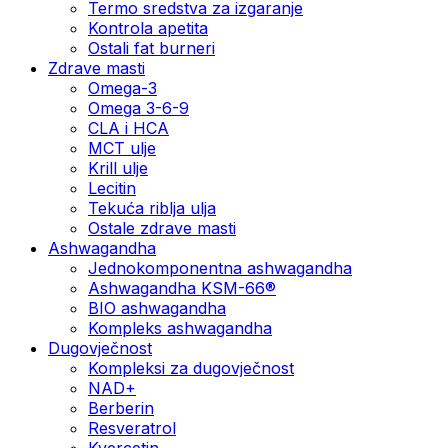
Termo sredstva za izgaranje
Kontrola apetita
Ostali fat burneri
Zdrave masti
Omega-3
Omega 3-6-9
CLA i HCA
MCT ulje
Krill ulje
Lecitin
Tekuća riblja ulja
Ostale zdrave masti
Ashwagandha
Jednokomponentna ashwagandha
Ashwagandha KSM-66®
BIO ashwagandha
Kompleks ashwagandha
Dugovječnost
Kompleksi za dugovječnost
NAD+
Berberin
Resveratrol
Kvercetin