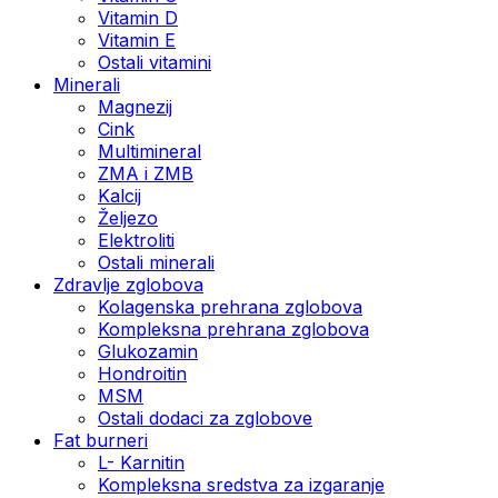
Vitamin D
Vitamin E
Ostali vitamini
Minerali
Magnezij
Cink
Multimineral
ZMA i ZMB
Kalcij
Željezo
Elektroliti
Ostali minerali
Zdravlje zglobova
Kolagenska prehrana zglobova
Kompleksna prehrana zglobova
Glukozamin
Hondroitin
MSM
Ostali dodaci za zglobove
Fat burneri
L- Karnitin
Kompleksna sredstva za izgaranje