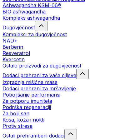
Ashwagandha KSM-66®
BIO ashwagandha
Kompleks ashwagandha
Dugovječnost
Kompleksi za dugovječnost
NAD+
Berberin
Resveratrol
Kvercetin
Ostalo proizvodi za dugovječnost
Dodaci prehrani za vaše ciljeve
Izgradnja mišićne mase
Dodaci prehrani za mršavljenje
Poboljšanje performansi
Za potporu imuniteta
Podrška regeneraciji
Za bolji san
Kosa, koža i nokti
Protiv stresa
Ostali prehrambeni dodaci