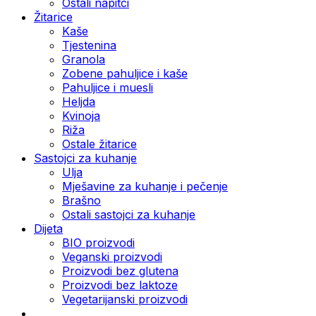
Ostali napitci
Žitarice
Kaše
Tjestenina
Granola
Zobene pahuljice i kaše
Pahuljice i muesli
Heljda
Kvinoja
Riža
Ostale žitarice
Sastojci za kuhanje
Ulja
Mješavine za kuhanje i pečenje
Brašno
Ostali sastojci za kuhanje
Dijeta
BIO proizvodi
Veganski proizvodi
Proizvodi bez glutena
Proizvodi bez laktoze
Vegetarijanski proizvodi