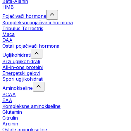
Beta-Alanin
HMB
Pojačivači hormona
Kompleksni pojačivači hormona
Tribulus Terrestris
Maca
DAA
Ostali pojačivači hormona
Ugljikohidrati
Brzi ugljikohidrati
All-in-one proteini
Energetski gelovi
Spori ugljikohidrati
Aminokiseline
BCAA
EAA
Kompleksne aminokiseline
Glutamin
Citrulin
Arginin
Ostale aminokiseline