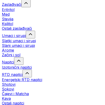
Zaslađivači
Eritritol
Med
Stevija
Ksilitol
Ostali zaslađivači
Umaci i sirupi
Slatki umaci i sirupi
Slani umaci i sirupi
Arome
Začini i sol
Napitci
Izotonični napitci
RTD napitci
Energetski RTD napitci
Shotovi
Sokovi
Čajevi i Matcha
Kava
Ostali napitci