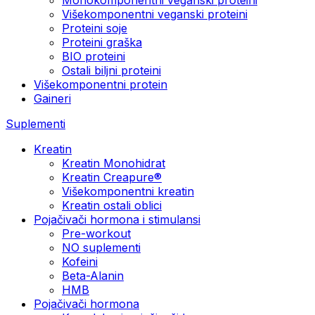
Višekomponentni veganski proteini
Proteini soje
Proteini graška
BIO proteini
Ostali biljni proteini
Višekomponentni protein
Gaineri
Suplementi
Kreatin
Kreatin Monohidrat
Kreatin Creapure®
Višekomponentni kreatin
Kreatin ostali oblici
Pojačivači hormona i stimulansi
Pre-workout
NO suplementi
Kofeini
Beta-Alanin
HMB
Pojačivači hormona