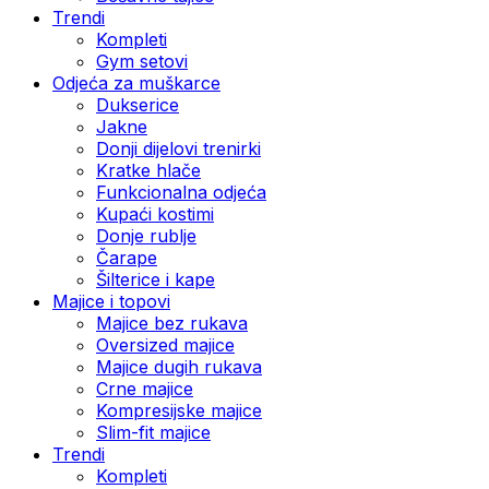
Trendi
Kompleti
Gym setovi
Odjeća za muškarce
Dukserice
Jakne
Donji dijelovi trenirki
Kratke hlače
Funkcionalna odjeća
Kupaći kostimi
Donje rublje
Čarape
Šilterice i kape
Majice i topovi
Majice bez rukava
Oversized majice
Majice dugih rukava
Crne majice
Kompresijske majice
Slim-fit majice
Trendi
Kompleti