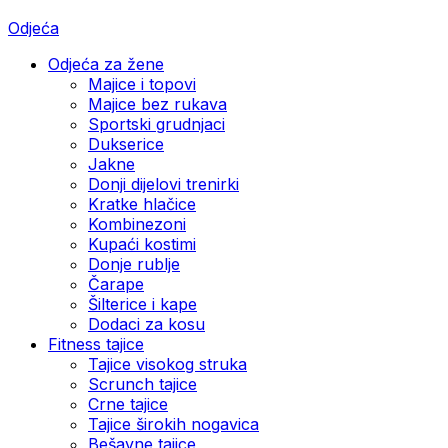
Odjeća
Odjeća za žene
Majice i topovi
Majice bez rukava
Sportski grudnjaci
Dukserice
Jakne
Donji dijelovi trenirki
Kratke hlačice
Kombinezoni
Kupaći kostimi
Donje rublje
Čarape
Šilterice i kape
Dodaci za kosu
Fitness tajice
Tajice visokog struka
Scrunch tajice
Crne tajice
Tajice širokih nogavica
Bešavne tajice