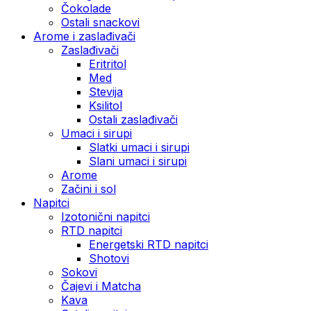
Čokolade
Ostali snackovi
Arome i zaslađivači
Zaslađivači
Eritritol
Med
Stevija
Ksilitol
Ostali zaslađivači
Umaci i sirupi
Slatki umaci i sirupi
Slani umaci i sirupi
Arome
Začini i sol
Napitci
Izotonični napitci
RTD napitci
Energetski RTD napitci
Shotovi
Sokovi
Čajevi i Matcha
Kava