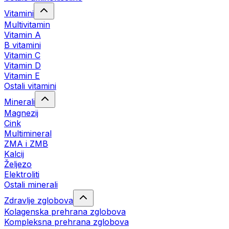
Vitamini
Multivitamin
Vitamin A
B vitamini
Vitamin C
Vitamin D
Vitamin E
Ostali vitamini
Minerali
Magnezij
Cink
Multimineral
ZMA i ZMB
Kalcij
Željezo
Elektroliti
Ostali minerali
Zdravlje zglobova
Kolagenska prehrana zglobova
Kompleksna prehrana zglobova