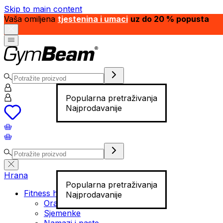
Skip to main content
Vaša omiljena
tjestenina i umaci
uz do 20 % popusta
Popularna pretraživanja
Najprodavanije
Hrana
Popularna pretraživanja
Fitness hrana
Najprodavanije
Orašasti plodovi
Sjemenke
Namazi i paste