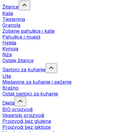
Žitarice
Kaše
Tjestenina
Granola
Zobene pahuljice i kaše
Pahuljice i muesli
Heljda
Kvinoja
Riža
Ostale žitarice
Sastojci za kuhanje
Ulja
Mješavine za kuhanje i pečenje
Brašno
Ostali sastojci za kuhanje
Dijeta
BIO proizvodi
Veganski proizvodi
Proizvodi bez glutena
Proizvodi bez laktoze