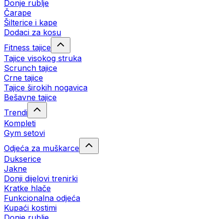
Donje rublje
Čarape
Šilterice i kape
Dodaci za kosu
Fitness tajice
Tajice visokog struka
Scrunch tajice
Crne tajice
Tajice širokih nogavica
Bešavne tajice
Trendi
Kompleti
Gym setovi
Odjeća za muškarce
Dukserice
Jakne
Donji dijelovi trenirki
Kratke hlače
Funkcionalna odjeća
Kupaći kostimi
Donje rublje