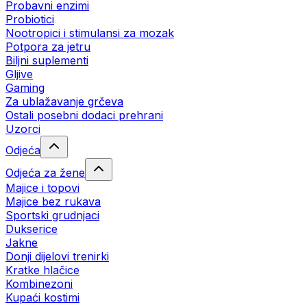
Probavni enzimi
Probiotici
Nootropici i stimulansi za mozak
Potpora za jetru
Biljni suplementi
Gljive
Gaming
Za ublažavanje grčeva
Ostali posebni dodaci prehrani
Uzorci
Odjeća
Odjeća za žene
Majice i topovi
Majice bez rukava
Sportski grudnjaci
Dukserice
Jakne
Donji dijelovi trenirki
Kratke hlačice
Kombinezoni
Kupaći kostimi