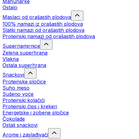
Mahunarke
Ostalo
Maslaci od orašastih plodova
100% namazi iz orašastih plodova
Slatki namazi od orašastih plodova
Proteinski namazi od orašastih plodova
Supernamirnice
Zelena superhrana
Vlakna
Ostala superhrana
Snackovi
Proteinske pločice
Suho meso
Sušeno voće
Proteinski kolačići
Proteinski čips i krekeri
Energetske i zobene pločice
Čokolade
Ostali snackovi
Arome i zaslađivači