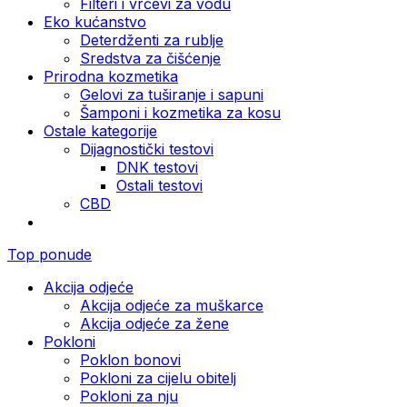
Filteri i vrčevi za vodu
Eko kućanstvo
Deterdženti za rublje
Sredstva za čišćenje
Prirodna kozmetika
Gelovi za tuširanje i sapuni
Šamponi i kozmetika za kosu
Ostale kategorije
Dijagnostički testovi
DNK testovi
Ostali testovi
CBD
Top ponude
Akcija odjeće
Akcija odjeće za muškarce
Akcija odjeće za žene
Pokloni
Poklon bonovi
Pokloni za cijelu obitelj
Pokloni za nju