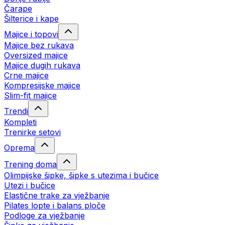
Čarape
Šilterice i kape
Majice i topovi
Majice bez rukava
Oversized majice
Majice dugih rukava
Crne majice
Kompresijske majice
Slim-fit majice
Trendi
Kompleti
Trenirke setovi
Oprema
Trening doma
Olimpijske šipke, šipke s utezima i bučice
Utezi i bučice
Elastične trake za vježbanje
Pilates lopte i balans ploče
Podloge za vježbanje