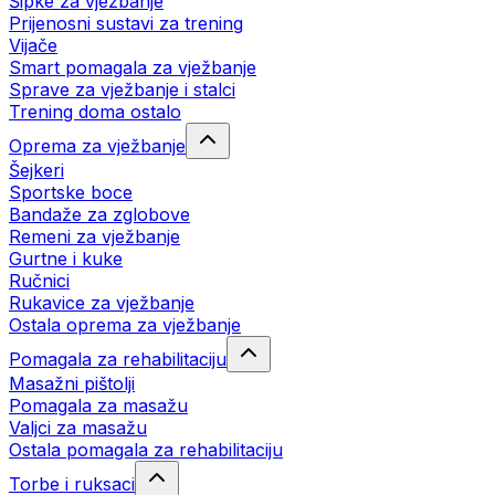
Šipke za vježbanje
Prijenosni sustavi za trening
Vijače
Smart pomagala za vježbanje
Sprave za vježbanje i stalci
Trening doma ostalo
Oprema za vježbanje
Šejkeri
Sportske boce
Bandaže za zglobove
Remeni za vježbanje
Gurtne i kuke
Ručnici
Rukavice za vježbanje
Ostala oprema za vježbanje
Pomagala za rehabilitaciju
Masažni pištolji
Pomagala za masažu
Valjci za masažu
Ostala pomagala za rehabilitaciju
Torbe i ruksaci