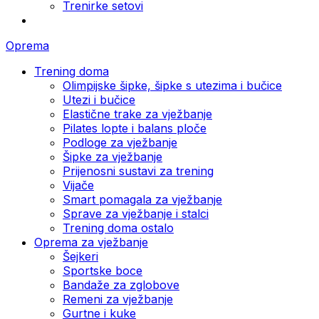
Trenirke setovi
Oprema
Trening doma
Olimpijske šipke, šipke s utezima i bučice
Utezi i bučice
Elastične trake za vježbanje
Pilates lopte i balans ploče
Podloge za vježbanje
Šipke za vježbanje
Prijenosni sustavi za trening
Vijače
Smart pomagala za vježbanje
Sprave za vježbanje i stalci
Trening doma ostalo
Oprema za vježbanje
Šejkeri
Sportske boce
Bandaže za zglobove
Remeni za vježbanje
Gurtne i kuke