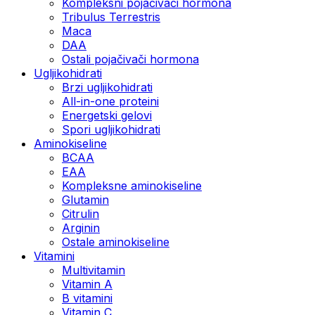
Kompleksni pojačivači hormona
Tribulus Terrestris
Maca
DAA
Ostali pojačivači hormona
Ugljikohidrati
Brzi ugljikohidrati
All-in-one proteini
Energetski gelovi
Spori ugljikohidrati
Aminokiseline
BCAA
EAA
Kompleksne aminokiseline
Glutamin
Citrulin
Arginin
Ostale aminokiseline
Vitamini
Multivitamin
Vitamin A
B vitamini
Vitamin C