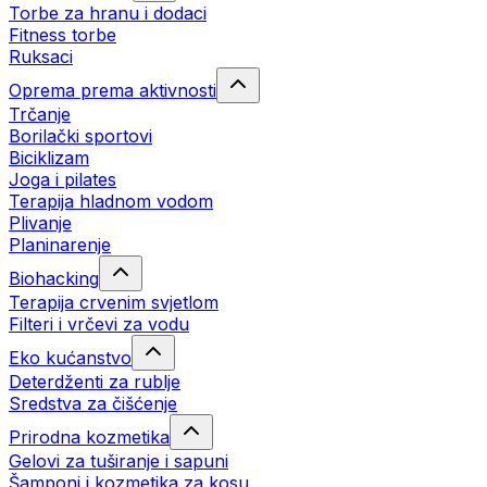
Torbe za hranu i dodaci
Fitness torbe
Ruksaci
Oprema prema aktivnosti
Trčanje
Borilački sportovi
Biciklizam
Joga i pilates
Terapija hladnom vodom
Plivanje
Planinarenje
Biohacking
Terapija crvenim svjetlom
Filteri i vrčevi za vodu
Eko kućanstvo
Deterdženti za rublje
Sredstva za čišćenje
Prirodna kozmetika
Gelovi za tuširanje i sapuni
Šamponi i kozmetika za kosu