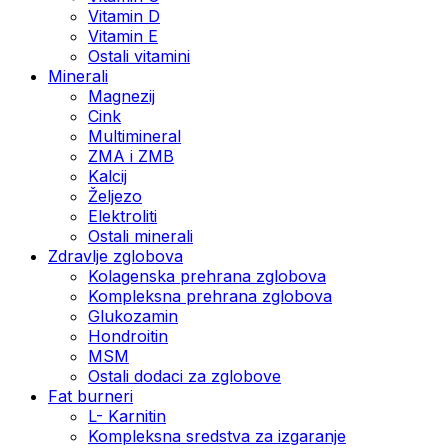
Vitamin D
Vitamin E
Ostali vitamini
Minerali
Magnezij
Cink
Multimineral
ZMA i ZMB
Kalcij
Željezo
Elektroliti
Ostali minerali
Zdravlje zglobova
Kolagenska prehrana zglobova
Kompleksna prehrana zglobova
Glukozamin
Hondroitin
MSM
Ostali dodaci za zglobove
Fat burneri
L- Karnitin
Kompleksna sredstva za izgaranje