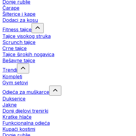
Donje rublje
Čarape
Šilterice i kape
Dodaci za kosu
Fitness tajice
Tajice visokog struka
Scrunch tajice
Crne tajice
Tajice širokih nogavica
Bešavne tajice
Trendi
Kompleti
Gym setovi
Odjeća za muškarce
Dukserice
Jakne
Donji dijelovi trenirki
Kratke hlače
Funkcionalna odjeća
Kupaći kostimi
Donje rublje