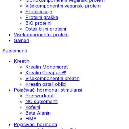
Višekomponentni veganski proteini
Proteini soje
Proteini graška
BIO proteini
Ostali biljni proteini
Višekomponentni protein
Gaineri
Suplementi
Kreatin
Kreatin Monohidrat
Kreatin Creapure®
Višekomponentni kreatin
Kreatin ostali oblici
Pojačivači hormona i stimulansi
Pre-workout
NO suplementi
Kofeini
Beta-Alanin
HMB
Pojačivači hormona