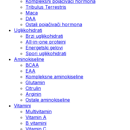
Kompleksni pojačivači hormona
Tribulus Terrestris
Maca
DAA
Ostali pojačivači hormona
Ugljikohidrati
Brzi ugljikohidrati
All-in-one proteini
Energetski gelovi
Spori ugljikohidrati
Aminokiseline
BCAA
EAA
Kompleksne aminokiseline
Glutamin
Citrulin
Arginin
Ostale aminokiseline
Vitamini
Multivitamin
Vitamin A
B vitamini
Vitamin C