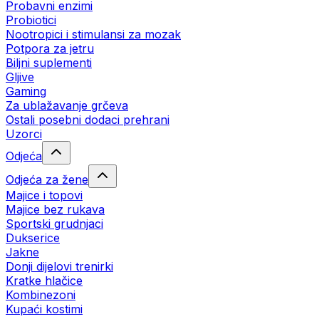
Probavni enzimi
Probiotici
Nootropici i stimulansi za mozak
Potpora za jetru
Biljni suplementi
Gljive
Gaming
Za ublažavanje grčeva
Ostali posebni dodaci prehrani
Uzorci
Odjeća
Odjeća za žene
Majice i topovi
Majice bez rukava
Sportski grudnjaci
Dukserice
Jakne
Donji dijelovi trenirki
Kratke hlačice
Kombinezoni
Kupaći kostimi