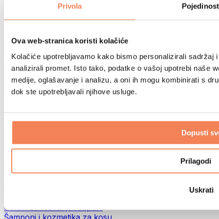
Torbe za hranu i dodaci
Privola
Pojedinost
Fitness torbe
Ruksaci
Oprema prema aktivnosti
Ova web-stranica koristi kolačiće
Trčanje
Kolačiće upotrebljavamo kako bismo personalizirali sadržaj i
Borilački sportovi
analizirali promet. Isto tako, podatke o vašoj upotrebi naše 
Biciklizam
medije, oglašavanje i analizu, a oni ih mogu kombinirati s drug
Joga i pilates
Terapija hladnom vodom
dok ste upotrebljavali njihove usluge.
Plivanje
Planinarenje
Biohacking
Dopusti sv
Terapija crvenim svjetlom
Filteri i vrčevi za vodu
Eko kućanstvo
Prilagodi
Deterdženti za rublje
Sredstva za čišćenje
Uskrati
Prirodna kozmetika
Gelovi za tuširanje i sapuni
Šamponi i kozmetika za kosu