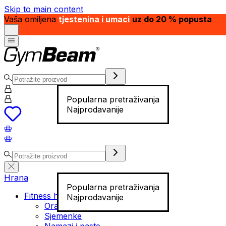
Skip to main content
Vaša omiljena
tjestenina i umaci
uz do 20 % popusta
Popularna pretraživanja
Najprodavanije
Hrana
Popularna pretraživanja
Fitness hrana
Najprodavanije
Orašasti plodovi
Sjemenke
Namazi i paste