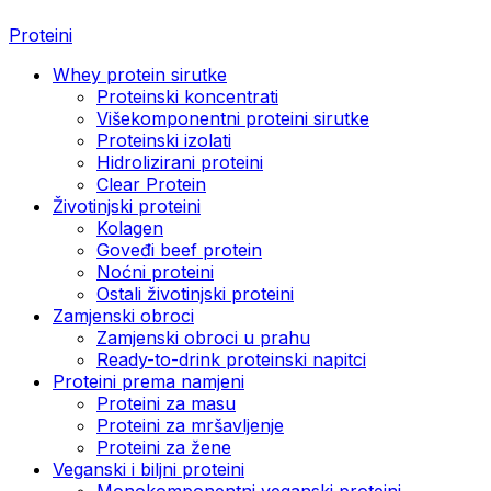
Proteini
Whey protein sirutke
Proteinski koncentrati
Višekomponentni proteini sirutke
Proteinski izolati
Hidrolizirani proteini
Clear Protein
Životinjski proteini
Kolagen
Goveđi beef protein
Noćni proteini
Ostali životinjski proteini
Zamjenski obroci
Zamjenski obroci u prahu
Ready-to-drink proteinski napitci
Proteini prema namjeni
Proteini za masu
Proteini za mršavljenje
Proteini za žene
Veganski i biljni proteini
Monokomponentni veganski proteini