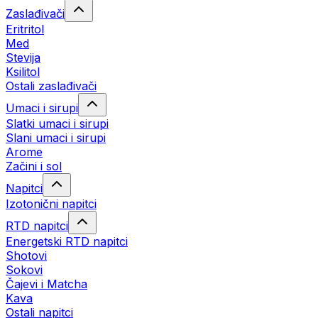
Zaslađivači
Eritritol
Med
Stevija
Ksilitol
Ostali zaslađivači
Umaci i sirupi
Slatki umaci i sirupi
Slani umaci i sirupi
Arome
Začini i sol
Napitci
Izotonični napitci
RTD napitci
Energetski RTD napitci
Shotovi
Sokovi
Čajevi i Matcha
Kava
Ostali napitci