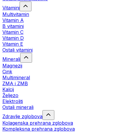
Vitamini
Multivitamin
Vitamin A
B vitamini
Vitamin C
Vitamin D
Vitamin E
Ostali vitamini
Minerali
Magnezij
Cink
Multimineral
ZMA i ZMB
Kalcij
Željezo
Elektroliti
Ostali minerali
Zdravlje zglobova
Kolagenska prehrana zglobova
Kompleksna prehrana zglobova