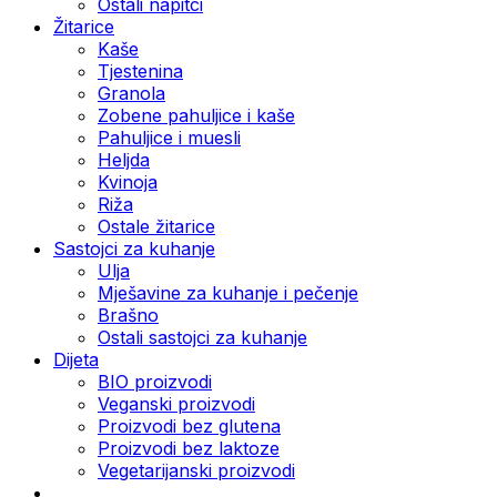
Ostali napitci
Žitarice
Kaše
Tjestenina
Granola
Zobene pahuljice i kaše
Pahuljice i muesli
Heljda
Kvinoja
Riža
Ostale žitarice
Sastojci za kuhanje
Ulja
Mješavine za kuhanje i pečenje
Brašno
Ostali sastojci za kuhanje
Dijeta
BIO proizvodi
Veganski proizvodi
Proizvodi bez glutena
Proizvodi bez laktoze
Vegetarijanski proizvodi