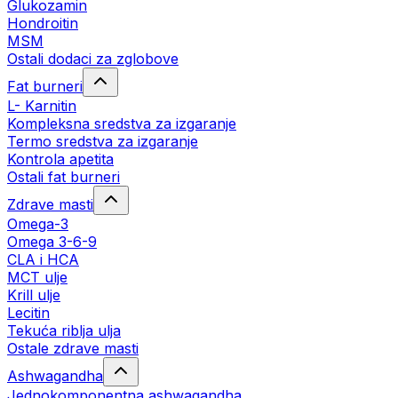
Glukozamin
Hondroitin
MSM
Ostali dodaci za zglobove
Fat burneri
L- Karnitin
Kompleksna sredstva za izgaranje
Termo sredstva za izgaranje
Kontrola apetita
Ostali fat burneri
Zdrave masti
Omega-3
Omega 3-6-9
CLA i HCA
MCT ulje
Krill ulje
Lecitin
Tekuća riblja ulja
Ostale zdrave masti
Ashwagandha
Jednokomponentna ashwagandha