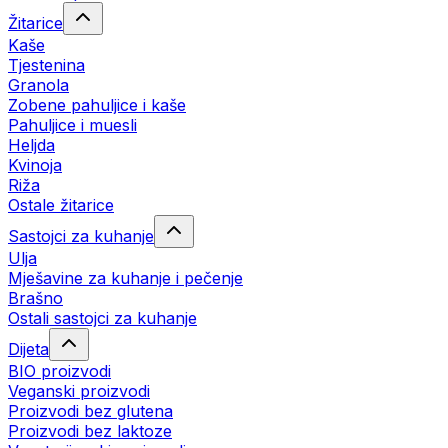
Žitarice
Kaše
Tjestenina
Granola
Zobene pahuljice i kaše
Pahuljice i muesli
Heljda
Kvinoja
Riža
Ostale žitarice
Sastojci za kuhanje
Ulja
Mješavine za kuhanje i pečenje
Brašno
Ostali sastojci za kuhanje
Dijeta
BIO proizvodi
Veganski proizvodi
Proizvodi bez glutena
Proizvodi bez laktoze