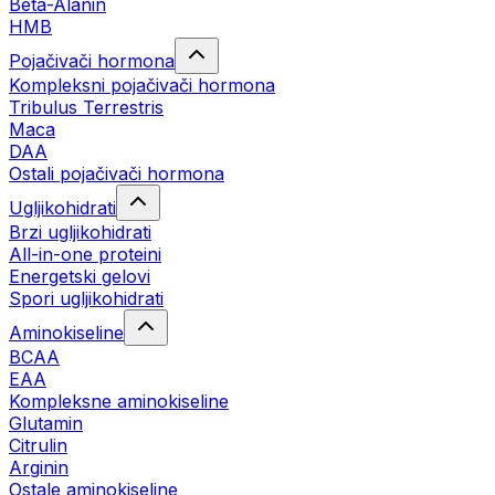
Beta-Alanin
HMB
Pojačivači hormona
Kompleksni pojačivači hormona
Tribulus Terrestris
Maca
DAA
Ostali pojačivači hormona
Ugljikohidrati
Brzi ugljikohidrati
All-in-one proteini
Energetski gelovi
Spori ugljikohidrati
Aminokiseline
BCAA
EAA
Kompleksne aminokiseline
Glutamin
Citrulin
Arginin
Ostale aminokiseline