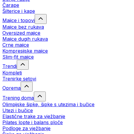
Čarape
Šilterice i kape
Majice i topovi
Majice bez rukava
Oversized majice
Majice dugih rukava
Crne majice
Kompresijske majice
Slim-fit majice
Trendi
Kompleti
Trenirke setovi
Oprema
Trening doma
Olimpijske šipke, šipke s utezima i bučice
Utezi i bučice
Elastične trake za vježbanje
Pilates lopte i balans ploče
Podloge za vježbanje