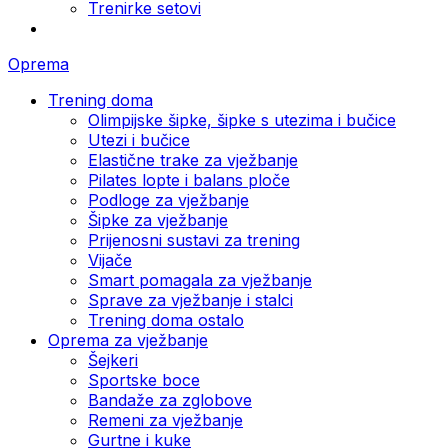
Trenirke setovi
Oprema
Trening doma
Olimpijske šipke, šipke s utezima i bučice
Utezi i bučice
Elastične trake za vježbanje
Pilates lopte i balans ploče
Podloge za vježbanje
Šipke za vježbanje
Prijenosni sustavi za trening
Vijače
Smart pomagala za vježbanje
Sprave za vježbanje i stalci
Trening doma ostalo
Oprema za vježbanje
Šejkeri
Sportske boce
Bandaže za zglobove
Remeni za vježbanje
Gurtne i kuke