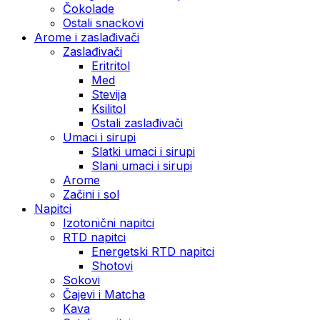
Čokolade
Ostali snackovi
Arome i zaslađivači
Zaslađivači
Eritritol
Med
Stevija
Ksilitol
Ostali zaslađivači
Umaci i sirupi
Slatki umaci i sirupi
Slani umaci i sirupi
Arome
Začini i sol
Napitci
Izotonični napitci
RTD napitci
Energetski RTD napitci
Shotovi
Sokovi
Čajevi i Matcha
Kava