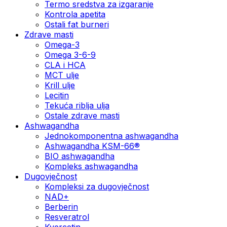
Termo sredstva za izgaranje
Kontrola apetita
Ostali fat burneri
Zdrave masti
Omega-3
Omega 3-6-9
CLA i HCA
MCT ulje
Krill ulje
Lecitin
Tekuća riblja ulja
Ostale zdrave masti
Ashwagandha
Jednokomponentna ashwagandha
Ashwagandha KSM-66®
BIO ashwagandha
Kompleks ashwagandha
Dugovječnost
Kompleksi za dugovječnost
NAD+
Berberin
Resveratrol
Kvercetin