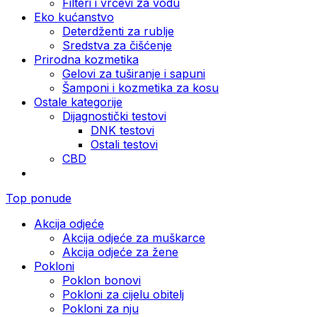
Filteri i vrčevi za vodu
Eko kućanstvo
Deterdženti za rublje
Sredstva za čišćenje
Prirodna kozmetika
Gelovi za tuširanje i sapuni
Šamponi i kozmetika za kosu
Ostale kategorije
Dijagnostički testovi
DNK testovi
Ostali testovi
CBD
Top ponude
Akcija odjeće
Akcija odjeće za muškarce
Akcija odjeće za žene
Pokloni
Poklon bonovi
Pokloni za cijelu obitelj
Pokloni za nju