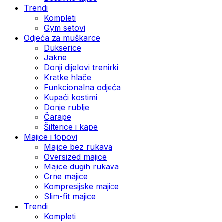
Trendi
Kompleti
Gym setovi
Odjeća za muškarce
Dukserice
Jakne
Donji dijelovi trenirki
Kratke hlače
Funkcionalna odjeća
Kupaći kostimi
Donje rublje
Čarape
Šilterice i kape
Majice i topovi
Majice bez rukava
Oversized majice
Majice dugih rukava
Crne majice
Kompresijske majice
Slim-fit majice
Trendi
Kompleti