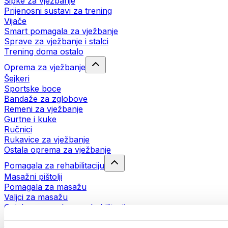
Šipke za vježbanje
Prijenosni sustavi za trening
Vijače
Smart pomagala za vježbanje
Sprave za vježbanje i stalci
Trening doma ostalo
Oprema za vježbanje
Šejkeri
Sportske boce
Bandaže za zglobove
Remeni za vježbanje
Gurtne i kuke
Ručnici
Rukavice za vježbanje
Ostala oprema za vježbanje
Pomagala za rehabilitaciju
Masažni pištolji
Pomagala za masažu
Valjci za masažu
Ostala pomagala za rehabilitaciju
Torbe i ruksaci