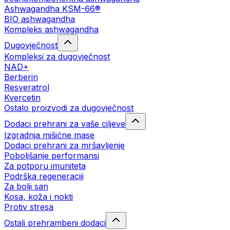
Ashwagandha KSM-66®
BIO ashwagandha
Kompleks ashwagandha
Dugovječnost
Kompleksi za dugovječnost
NAD+
Berberin
Resveratrol
Kvercetin
Ostalo proizvodi za dugovječnost
Dodaci prehrani za vaše ciljeve
Izgradnja mišićne mase
Dodaci prehrani za mršavljenje
Poboljšanje performansi
Za potporu imuniteta
Podrška regeneraciji
Za bolji san
Kosa, koža i nokti
Protiv stresa
Ostali prehrambeni dodaci