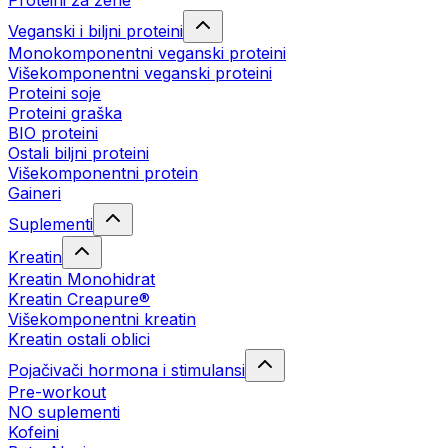
Proteini za žene
Veganski i biljni proteini
Monokomponentni veganski proteini
Višekomponentni veganski proteini
Proteini soje
Proteini graška
BIO proteini
Ostali biljni proteini
Višekomponentni protein
Gaineri
Suplementi
Kreatin
Kreatin Monohidrat
Kreatin Creapure®
Višekomponentni kreatin
Kreatin ostali oblici
Pojačivači hormona i stimulansi
Pre-workout
NO suplementi
Kofeini